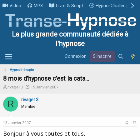
Vidéo
MP3
Livre & Script
Hypno-Challenge
La plus grande communauté dédiée à
l'hypnose
Connexion
S'inscrire
Hypnothérapie
8 mois d'hypnose c'est la cata...
I
D
rivage13
15 Janvier 2007
n
a
i
t
rivage13
R
t
e
Membre
i
d
a
e
t
d
15 Janvier 2007
#1
e
é
u
b
Bonjour à vous toutes et tous,
r
u