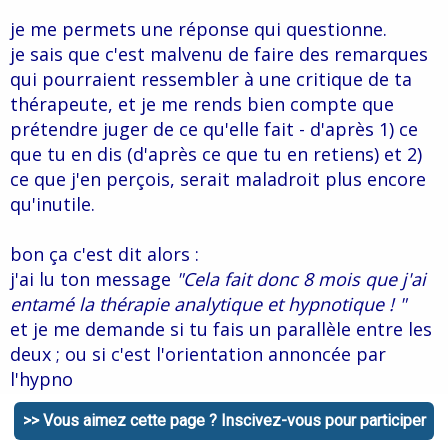
je me permets une réponse qui questionne.
je sais que c'est malvenu de faire des remarques
qui pourraient ressembler à une critique de ta
thérapeute, et je me rends bien compte que
prétendre juger de ce qu'elle fait - d'après 1) ce
que tu en dis (d'après ce que tu en retiens) et 2)
ce que j'en perçois, serait maladroit plus encore
qu'inutile.
bon ça c'est dit alors :
j'ai lu ton message
"Cela fait donc 8 mois que j'ai
entamé la thérapie analytique et hypnotique ! "
et je me demande si tu fais un parallèle entre les
deux ; ou si c'est l'orientation annoncée par
l'hypno
par ailleurs j'ai lu aussi :
"mon hypnotherapeute,
>> Vous aimez cette page ? Inscivez-vous pour participer
du training autogène elle veut me faire passer à la