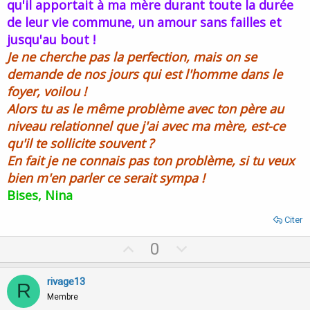
qu'il apportait à ma mère durant toute la durée
de leur vie commune, un amour sans failles et
jusqu'au bout !
Je ne cherche pas la perfection, mais on se
demande de nos jours qui est l'homme dans le
foyer, voilou !
Alors tu as le même problème avec ton père au
niveau relationnel que j'ai avec ma mère, est-ce
qu'il te sollicite souvent ?
En fait je ne connais pas ton problème, si tu veux
bien m'en parler ce serait sympa !
Bises, Nina
Citer
U
D
0
p
o
v
w
rivage13
R
o
n
Membre