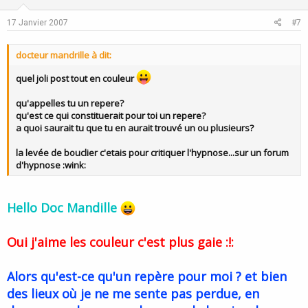
t
v
e
o
17 Janvier 2007
#7
t
e
docteur mandrille à dit:
quel joli post tout en couleur
qu'appelles tu un repere?
qu'est ce qui constituerait pour toi un repere?
a quoi saurait tu que tu en aurait trouvé un ou plusieurs?
la levée de bouclier c'etais pour critiquer l'hypnose...sur un forum
d'hypnose :wink:
Hello Doc Mandille
Oui j'aime les couleur c'est plus gaie :!:
Alors qu'est-ce qu'un repère pour moi ? et bien
des lieux où je ne me sente pas perdue, en