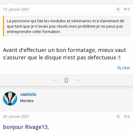
t
v
e
o
19 Janvier 2007
#15
t
La personne qui fait les modules et séminaires m'a clairement dit
e
que tant que je n'avais pas résolu mon problème je ne peux pas
entreprendre cette formation
Avant d'effectuer un bon formatage, mieux vaut
s'assurer que le disque n'est pas defectueux :!:
Citer
U
D
0
p
o
v
w
castorix
o
n
Membre
t
v
e
o
28 Janvier 2007
#16
t
bonjour Rivage13,
e