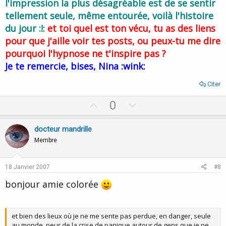
l'impression la plus désagréable est de se sentir
tellement seule, même entourée, voilà l'histoire
du jour :!:
et toi quel est ton vécu, tu as des liens
pour que j'aille voir tes posts, ou peux-tu me dire
pourquoi l'hypnose ne t'inspire pas ?
Je te remercie, bises, Nina :wink:
Citer
U
D
0
p
o
v
w
docteur mandrille
o
n
Membre
t
v
e
o
18 Janvier 2007
#8
t
bonjour amie colorée
e
et bien des lieux où je ne me sente pas perdue, en danger, seule
au monde, peur de la crise de panique autour de gens que je ne