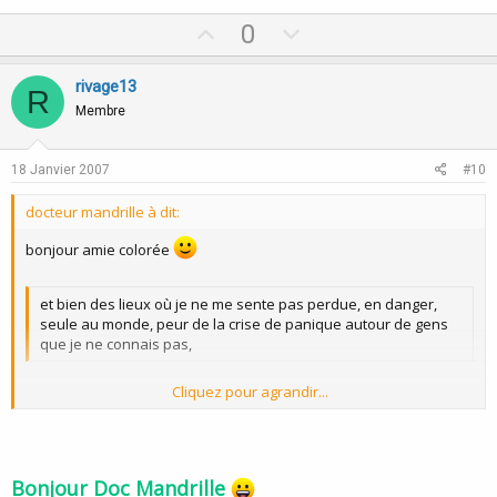
U
D
0
p
o
v
w
rivage13
R
o
n
Membre
t
v
e
o
18 Janvier 2007
#10
t
docteur mandrille à dit:
e
bonjour amie colorée
et bien des lieux où je ne me sente pas perdue, en danger,
seule au monde, peur de la crise de panique autour de gens
que je ne connais pas,
Cliquez pour agrandir...
tu parles donc de reperes interieurs n'est ce pas?
si oui pourquoi les chercher a lexterieur?
Cliquez pour agrandir...
et toi quel est ton vécu, tu as des liens pour que j'aille voir tes
Bonjour Doc Mandrille
posts, ou peux-tu me dire pourquoi l'hypnose ne t'inspire pas