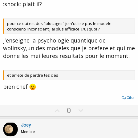
:shock: plait il?
pour ce qui est des "blocages" je n'utilise pas le modele
conscient/ inconscient,j'ai plus efficace. [/u] quoi ?
j'enseigne la psychologie quantique de
wolinsky,un des modeles que je prefere et qui me
donne les meilleures resultats pour le moment.
et arrete de perdre tes clés
bien chef
Citer
U
D
0
p
o
v
w
Joey
o
n
Membre