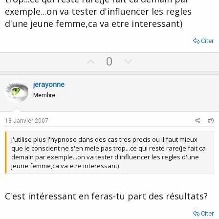
exemple...on va tester d'influencer les regles
d'une jeune femme,ca va etre interessant)
Citer
U
D
0
p
o
v
w
jerayonne
o
n
Membre
t
v
e
o
18 Janvier 2007
#9
t
j'utilise plus l'hypnose dans des cas tres precis ou il faut mieux
e
que le conscient ne s'en mele pas trop...ce qui reste rare(je fait ca
demain par exemple...on va tester d'influencer les regles d'une
jeune femme,ca va etre interessant)
C'est intéressant en feras-tu part des résultats?
Citer