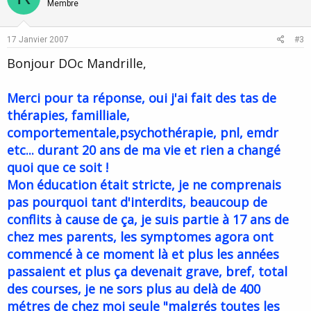
o
n
Membre
t
v
e
o
17 Janvier 2007
#3
t
Bonjour DOc Mandrille,
e
Merci pour ta réponse, oui j'ai fait des tas de
thérapies, familliale,
comportementale,psychothérapie, pnl, emdr
etc... durant 20 ans de ma vie et rien a changé
quoi que ce soit !
Mon éducation était stricte, je ne comprenais
pas pourquoi tant d'interdits, beaucoup de
conflits à cause de ça, je suis partie à 17 ans de
chez mes parents, les symptomes agora ont
commencé à ce moment là et plus les années
passaient et plus ça devenait grave, bref, total
des courses, je ne sors plus au delà de 400
métres de chez moi seule "malgrés toutes les