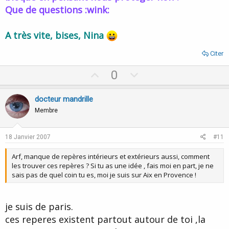
Que de questions :wink:
A très vite, bises, Nina
Citer
U
D
0
p
o
v
w
docteur mandrille
o
n
Membre
t
v
e
o
18 Janvier 2007
#11
t
Arf, manque de repères intérieurs et extérieurs aussi, comment
e
les trouver ces repères ? Si tu as une idée , fais moi en part, je ne
sais pas de quel coin tu es, moi je suis sur Aix en Provence !
je suis de paris.
ces reperes existent partout autour de toi ,la