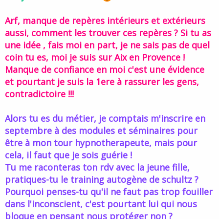
je n'ai pas dit que l'hypnose ne m'inspirait pas,j'aime l'hypnose!
Arf, manque de repères intérieurs et extérieurs
mais disons que dans la plupart des cas,il est possible de traiter
aussi, comment les trouver ces repères ? Si tu as
tout ce qu'il y a traiter en restant conscient de tout ce qui se passe
et j'ai la folie de croire en la conscience de l'homme...
une idée , fais moi en part, je ne sais pas de quel
Cliquez pour agrandir...
coin tu es, moi je suis sur Aix en Provence !
j'utilise plus l'hypnose dans des cas tres precis ou il faut mieux
que le conscient ne s'en mele pas trop...ce qui reste rare(je fait ca
Manque de confiance en moi c'est une évidence
demain par exemple...on va tester d'influencer les regles d'une
et pourtant je suis la 1ere à rassurer les gens,
jeune femme,ca va etre interessant)
contradictoire !!!
Alors tu es du métier, je comptais m'inscrire en
septembre à des modules et séminaires pour
être à mon tour hypnotherapeute, mais pour
cela, il faut que je sois guérie !
Tu me raconteras ton rdv avec la jeune fille,
pratiques-tu le training autogène de schultz ?
Pourquoi penses-tu qu'il ne faut pas trop fouiller
dans l'inconscient, c'est pourtant lui qui nous
bloque en pensant nous protéger non ?