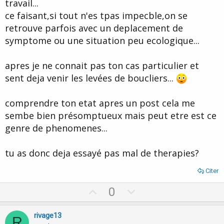
travail...
ce faisant,si tout n'es tpas impecble,on se
retrouve parfois avec un deplacement de
symptome ou une situation peu ecologique...
apres je ne connait pas ton cas particulier et
sent deja venir les levées de boucliers...
comprendre ton etat apres un post cela me
sembe bien présomptueux mais peut etre est ce
genre de phenomenes...
tu as donc deja essayé pas mal de therapies?
Citer
U
D
0
p
o
v
w
rivage13
R