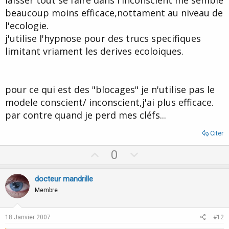
laisser tout se faire dans l'inconscient me semble
beaucoup moins efficace,nottament au niveau de
l'ecologie.
j'utilise l'hypnose pour des trucs specifiques
limitant vriament les derives ecoloiques.
pour ce qui est des "blocages" je n'utilise pas le
modele conscient/ inconscient,j'ai plus efficace.
par contre quand je perd mes cléfs...
Citer
U
D
0
p
o
v
w
docteur mandrille
o
n
Membre
t
v
e
o
18 Janvier 2007
#12
t