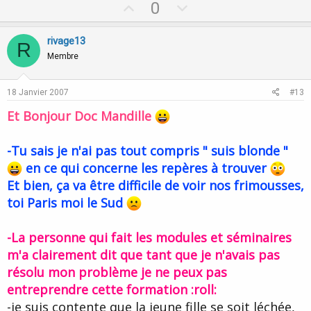
U
D
0
p
o
v
w
rivage13
R
o
n
Membre
t
v
e
o
18 Janvier 2007
#13
t
Et Bonjour Doc Mandille
e
-Tu sais je n'ai pas tout compris " suis blonde "
en ce qui concerne les repères à trouver
Et bien, ça va être difficile de voir nos frimousses,
toi Paris moi le Sud
-La personne qui fait les modules et séminaires
m'a clairement dit que tant que je n'avais pas
résolu mon problème je ne peux pas
entreprendre cette formation :roll:
-je suis contente que la jeune fille se soit léchée,