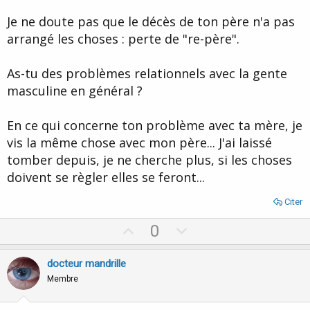
Je ne doute pas que le décès de ton père n'a pas
arrangé les choses : perte de "re-père".
As-tu des problèmes relationnels avec la gente
masculine en général ?
En ce qui concerne ton problème avec ta mère, je
vis la même chose avec mon père... J'ai laissé
tomber depuis, je ne cherche plus, si les choses
doivent se règler elles se feront...
Citer
U
D
0
p
o
v
w
docteur mandrille
o
n
Membre
t
v