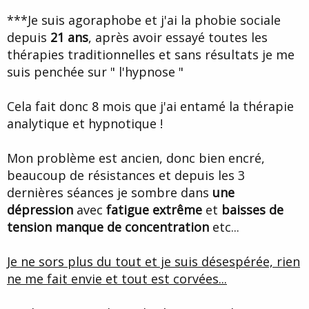
d
t
***Je suis agoraphobe et j'ai la phobie sociale
e
l
depuis
21 ans
, après avoir essayé toutes les
a
thérapies traditionnelles et sans résultats je me
d
i
suis penchée sur " l'hypnose "
s
c
Cela fait donc 8 mois que j'ai entamé la thérapie
u
s
analytique et hypnotique !
s
i
Mon problème est ancien, donc bien encré,
o
n
beaucoup de résistances et depuis les 3
dernières séances je sombre dans
une
dépression
avec
fatigue extrême
et
baisses de
tension
manque de concentration
etc...
Je ne sors plus du tout et je suis désespérée, rien
ne me fait envie et tout est corvées...