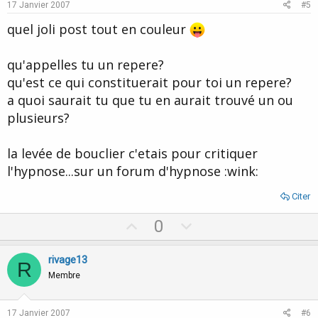
e
o
17 Janvier 2007
#5
t
quel joli post tout en couleur
e
qu'appelles tu un repere?
qu'est ce qui constituerait pour toi un repere?
a quoi saurait tu que tu en aurait trouvé un ou
plusieurs?
la levée de bouclier c'etais pour critiquer
l'hypnose...sur un forum d'hypnose :wink:
Citer
U
D
0
p
o
v
w
rivage13
R
o
n
Membre
t
v
e
o
17 Janvier 2007
#6