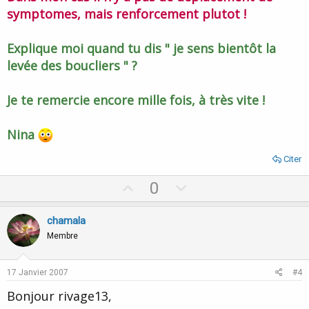
symptomes, mais renforcement plutot !
Explique moi quand tu dis " je sens bientôt la
levée des boucliers " ?
Je te remercie encore mille fois, à très vite !
Nina
Citer
U
D
0
p
o
v
w
chamala
o
n
Membre
t
v
e
o
17 Janvier 2007
#4
t
Bonjour rivage13,
e