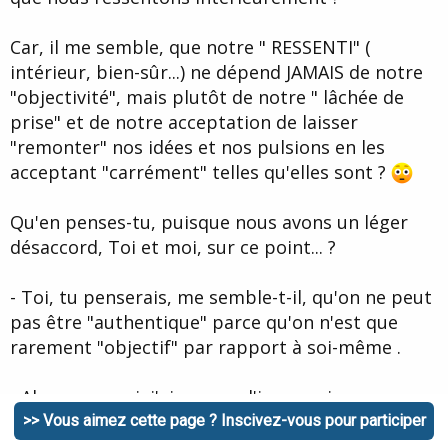
Car, il me semble, que notre " RESSENTI" (
intérieur, bien-sûr...) ne dépend JAMAIS de notre
"objectivité", mais plutôt de notre " lâchée de
prise" et de notre acceptation de laisser
"remonter" nos idées et nos pulsions en les
acceptant "carrément" telles qu'elles sont ?
Qu'en penses-tu, puisque nous avons un léger
désaccord, Toi et moi, sur ce point... ?
- Toi, tu penserais, me semble-t-il, qu'on ne peut
pas être "authentique" parce qu'on n'est que
rarement "objectif" par rapport à soi-même .
- Alors que moi, j'ai comme l'impression que ce
n'est pas une question d'objectivité. :cry:
>> Vous aimez cette page ? Inscivez-vous pour participer
Mais qu'on ne peut
ABSOLUMENT PAS être