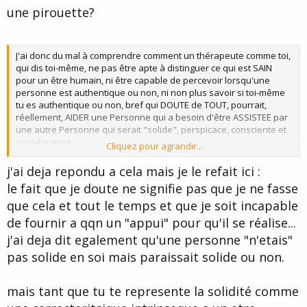
une pirouette?
J'ai donc du mal à comprendre comment un thérapeute comme toi,
qui dis toi-même, ne pas être apte à distinguer ce qui est SAIN
pour un être humain, ni être capable de percevoir lorsqu'une
personne est authentique ou non, ni non plus savoir si toi-même
tu es authentique ou non, bref qui DOUTE de TOUT, pourrait,
réellement, AIDER une Personne qui a besoin d'être ASSISTEE par
une autre Personne qui serait "solide", perspicace, consciente et
conséquente...
Cliquez pour agrandir...
Peux-tu avoir l'affabilité de l'EXPLIQUER ?
j'ai deja repondu a cela mais je le refait ici :
le fait que je doute ne signifie pas que je ne fasse
que cela et tout le temps et que je soit incapable
de fournir a qqn un "appui" pour qu'il se réalise...
j'ai deja dit egalement qu'une personne "n'etais"
pas solide en soi mais paraissait solide ou non.
mais tant que tu te represente la solidité comme