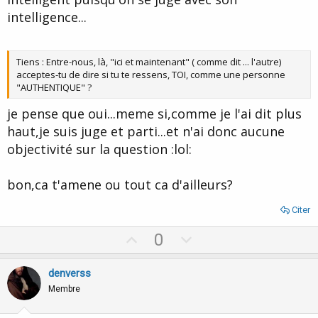
intelligence...
Tiens : Entre-nous, là, "ici et maintenant" ( comme dit ... l'autre)
acceptes-tu de dire si tu te ressens, TOI, comme une personne
"AUTHENTIQUE" ?
je pense que oui...meme si,comme je l'ai dit plus
haut,je suis juge et parti...et n'ai donc aucune
objectivité sur la question :lol:
bon,ca t'amene ou tout ca d'ailleurs?
Citer
U
D
0
p
o
v
w
denverss
o
n
Membre
t
v