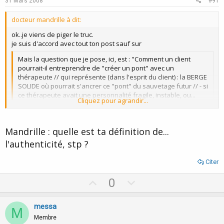
31 Mars 2008
#91
docteur mandrille à dit:
ok..je viens de piger le truc.
je suis d'accord avec tout ton post sauf sur
Mais la question que je pose, ici, est : "Comment un client
pourrait-il entreprendre de "créer un pont" avec un
thérapeute // qui représente (dans l'esprit du client) : la BERGE
SOLIDE où pourrait s'ancrer ce "pont" du sauvetage futur // - si
ce thérapeute avait une personnalité fragile, instable, ou...
Cliquez pour agrandir...
"douteuse" -- s'il advenait (par exemple ) que le client
ressente que ce thérapeute... "doute de tout" ?
Cliquez pour agrandir...
Mandrille : quelle est ta définition de...
ou je repondrais simplement que ce qui compte c'est que le P
l'authenticité, stp ?
"PERCOiVE" le therapeuthe comme solide.
qu'il le soit réellement,cela demanderais deja de definir
Citer
objectivement "solide" :wink:
U
D
0
la carte le territoire tout ca...
p
o
en outre ce type de "transfert" est reservé a certains types de
v
w
messa
M
relations therapeuthique,l'on s'en passe fort bien dans certians
o
n
Membre
cas de coaching notament.