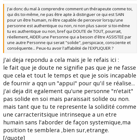
t
J'ai donc du mal à comprendre comment un thérapeute comme toi,
e
qui dis toi-même, ne pas être apte à distinguer ce qui est SAIN
pour un être humain, ni être capable de percevoir lorsqu'une
personne est authentique ou non, ni non plus savoir si toi-même
tu es authentique ou non, bref qui DOUTE de TOUT, pourrait,
réellement, AIDER une Personne qui a besoin d'être ASSISTEE par
une autre Personne qui serait "solide", perspicace, consciente et
conséquente... Peux-tu avoir l'affabilité de l'EXPLIQUER ?
j'ai deja repondu a cela mais je le refais ici :
le fait que je doute ne signifie pas que je ne fasse
que cela et tout le temps et que je sois incapable
de fournir a qqn un "appui" pour qu'il se réalise...
j'ai deja dit egalement qu'une personne "n'etait"
pas solide en soi mais paraissait solide ou non.
mais tant que tu te represente la solidité comme
une carracteritsique intrinseque a un etre
humain sans l'aborder de façon systemique,ma
position te semblera ,bien sur,etrange.
[/quote]