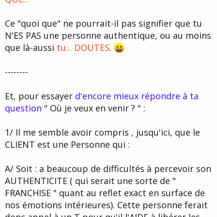
Ce "quoi que" ne pourrait-il pas signifier que tu
N'ES PAS une personne authentique, ou au moins
que là-aussi
tu... DOUTES
.
--------
Et, pour essayer
d'encore mieux répondre à ta
question
" Où je veux en venir ? " :
1/ Il me semble avoir compris , jusqu'ici, que le
CLIENT est une Personne qui :
A/ Soit : a beaucoup de difficultés à percevoir son
AUTHENTICITE ( qui serait une sorte de "
FRANCHISE " quant au reflet exact en surface de
nos émotions intérieures). Cette personne ferait
donc appel à un T pour qu'il l'AIDE à libérer les