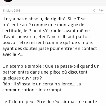
t
v
e
o
31 Mars 2008
#94
t
Il n'y a pas d'absolu, de rigidité. Si le T se
e
présente au P comme une montagne de
certitude, le P peut s'écrouler avant même
d'avoir penser à jeter l'ancre. Il faut parfois
pouvoir être ressenti comme qq1 de simple,
ayant des doutes juste pour entrer en contact
avec le P...
Un exemple simple : Que se passe-t-il quand un
patron entre dans une pièce où discutent
quelques ouvriers ?
Rép : Il s'installe un certain silence... La
communication s'interrompt.
Le T doute peut-être de réussir mais ne doute