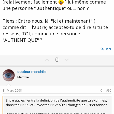
(relativement facilement
) lui-même comme
une personne " authentique" ou... non ?
Tiens : Entre-nous, là, "ici et maintenant" (
comme dit ... l'autre) acceptes-tu de dire si tu te
ressens, TOI, comme une personne
"AUTHENTIQUE" ?
Citer
U
D
0
p
o
v
w
docteur mandrille
o
n
Membre
t
v
e
o
31 Mars 2008
#96
t
Entre autres : entre la définition de l'authenticité que tu exprimes,
e
dans ton N° 1/ , et... avec ton N° 2/ où tu changes de... "Personne".