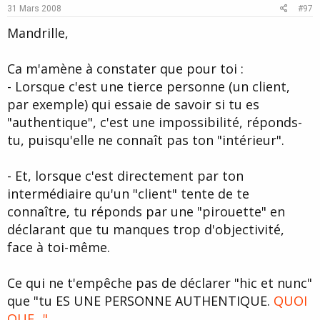
e
o
31 Mars 2008
#97
t
Mandrille,
e
Ca m'amène à constater que pour toi :
- Lorsque c'est une tierce personne (un client,
par exemple) qui essaie de savoir si tu es
"authentique", c'est une impossibilité, réponds-
tu, puisqu'elle ne connaît pas ton "intérieur".
- Et, lorsque c'est directement par ton
intermédiaire qu'un "client" tente de te
connaître, tu réponds par une "pirouette" en
déclarant que tu manques trop d'objectivité,
face à toi-même.
Ce qui ne t'empêche pas de déclarer "hic et nunc"
que "tu ES UNE PERSONNE AUTHENTIQUE.
QUOI
QUE..."