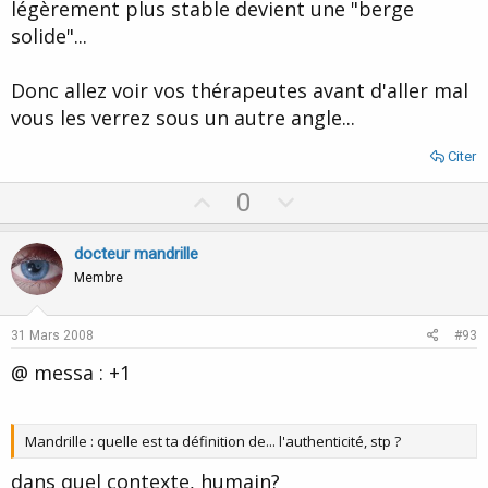
légèrement plus stable devient une "berge
solide"...
Donc allez voir vos thérapeutes avant d'aller mal
vous les verrez sous un autre angle...
Citer
U
D
0
p
o
v
w
docteur mandrille
o
n
Membre
t
v
e
o
31 Mars 2008
#93
t
@ messa : +1
e
Mandrille : quelle est ta définition de... l'authenticité, stp ?
dans quel contexte, humain?