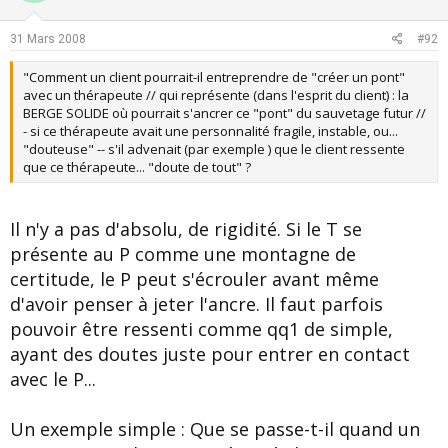
tout depend du cadre apres;
t
v
e
o
31 Mars 2008
#92
t
"Comment un client pourrait-il entreprendre de "créer un pont"
e
avec un thérapeute // qui représente (dans l'esprit du client) : la
BERGE SOLIDE où pourrait s'ancrer ce "pont" du sauvetage futur //
- si ce thérapeute avait une personnalité fragile, instable, ou...
"douteuse" -- s'il advenait (par exemple ) que le client ressente
que ce thérapeute... "doute de tout" ?
Il n'y a pas d'absolu, de rigidité. Si le T se
présente au P comme une montagne de
certitude, le P peut s'écrouler avant même
d'avoir penser à jeter l'ancre. Il faut parfois
pouvoir être ressenti comme qq1 de simple,
ayant des doutes juste pour entrer en contact
avec le P...
Un exemple simple : Que se passe-t-il quand un