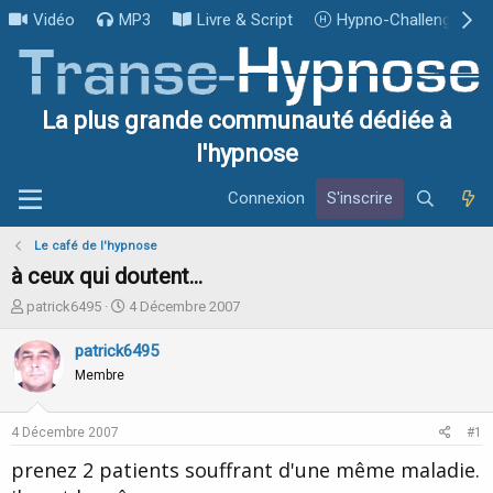
Vidéo
MP3
Livre & Script
Hypno-Challenge
La plus grande communauté dédiée à
l'hypnose
Connexion
S'inscrire
Le café de l'hypnose
à ceux qui doutent...
I
D
patrick6495
4 Décembre 2007
n
a
i
t
patrick6495
t
e
Membre
i
d
a
e
t
d
4 Décembre 2007
#1
e
é
u
b
prenez 2 patients souffrant d'une même maladie.
r
u