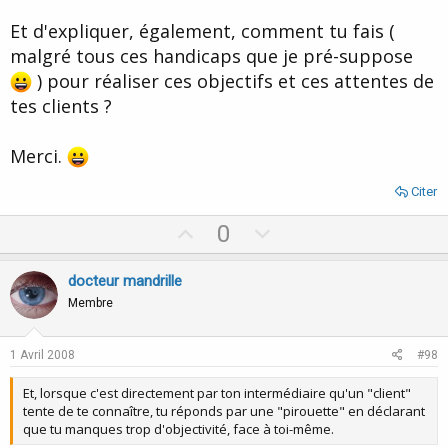
Et d'expliquer, également, comment tu fais (
malgré tous ces handicaps que je pré-suppose
) pour réaliser ces objectifs et ces attentes de
tes clients ?
Merci.
Citer
U
D
0
p
o
v
w
docteur mandrille
o
n
Membre
t
v
e
o
1 Avril 2008
#98
t
Et, lorsque c'est directement par ton intermédiaire qu'un "client"
e
tente de te connaître, tu réponds par une "pirouette" en déclarant
que tu manques trop d'objectivité, face à toi-même.