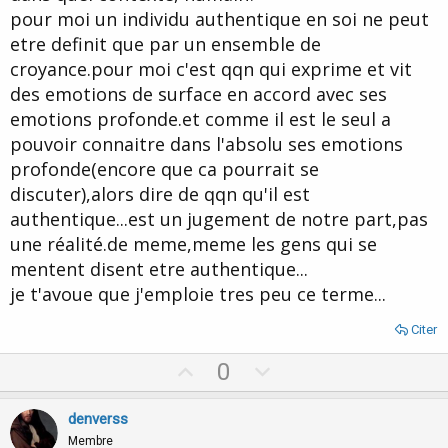
pour moi un individu authentique en soi ne peut
etre definit que par un ensemble de
croyance.pour moi c'est qqn qui exprime et vit
des emotions de surface en accord avec ses
emotions profonde.et comme il est le seul a
pouvoir connaitre dans l'absolu ses emotions
profonde(encore que ca pourrait se
discuter),alors dire de qqn qu'il est
authentique...est un jugement de notre part,pas
une réalité.de meme,meme les gens qui se
mentent disent etre authentique...
je t'avoue que j'emploie tres peu ce terme...
Citer
U
D
0
p
o
v
w
denverss
o
n
Membre