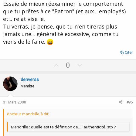
Essaie de mieux réexaminer le comportement
que tu prêtes à ce "Patron" (et aux... employés)
et... relativise le.
Tu verras, je pense, que tu n'en tireras plus
jamais une... généralité excessive, comme tu
viens de le faire.
Citer
U
D
0
p
o
v
w
denverss
o
n
Membre
t
v
e
o
31 Mars 2008
#95
t
docteur mandrille à dit:
e
Mandrille : quelle est ta définition de... l'authenticité, stp ?