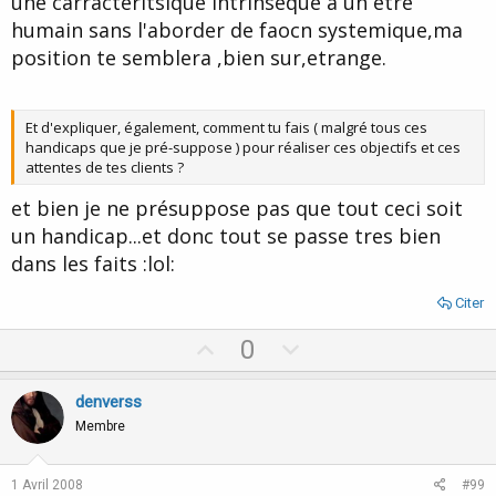
une carracteritsique intrinseque a un etre
humain sans l'aborder de faocn systemique,ma
position te semblera ,bien sur,etrange.
Et d'expliquer, également, comment tu fais ( malgré tous ces
handicaps que je pré-suppose ) pour réaliser ces objectifs et ces
attentes de tes clients ?
et bien je ne présuppose pas que tout ceci soit
un handicap...et donc tout se passe tres bien
dans les faits :lol:
Citer
U
D
0
p
o
v
w
denverss
o
n
Membre
t
v
e
o
1 Avril 2008
#99