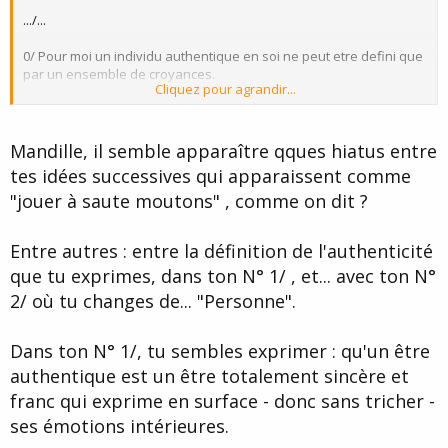
.../...
0/ Pour moi un individu authentique en soi ne peut etre defini que
par un ensemble de croyances.
Cliquez pour agrandir...
Cliquez pour agrandir...
1/ Pour moi c'est qqn qui exprime et vit des emotions de surface
en accord
avec ses emotions profondes.
Mandille, il semble apparaître qques hiatus entre
2/ et comme il est le seul a pouvoir connaître dans l'absolu ses
tes idées successives qui apparaissent comme
emotions profondes (encore que ça pourrait se discuter), alors
"jouer à saute moutons" , comme on dit ?
dire de qqn
qu'il est authentique...est un jugement de notre part,
pas une réalité
.
Entre autres : entre la définition de l'authenticité
3/ De meme, meme les gens qui
se mentent
disent etre
authentiques...
que tu exprimes, dans ton N° 1/ , et... avec ton N°
2/ où tu changes de... "Personne".
4/ je t'avoue que
j'emploie tres peu ce terme
...
Dans ton N° 1/, tu sembles exprimer : qu'un être
authentique est un être totalement sincère et
franc qui exprime en surface - donc sans tricher -
ses émotions intérieures.