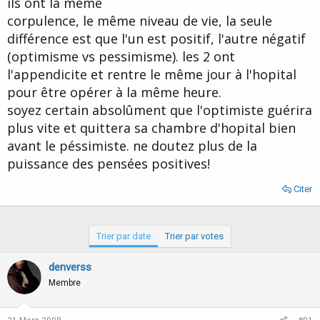
ils ont la même
d
t
corpulence, le même niveau de vie, la seule
e
l
différence est que l'un est positif, l'autre négatif
a
(optimisme vs pessimisme). les 2 ont
d
i
l'appendicite et rentre le même jour à l'hopital
s
pour être opérer à la même heure.
c
soyez certain absolûment que l'optimiste guérira
u
s
plus vite et quittera sa chambre d'hopital bien
s
avant le péssimiste. ne doutez plus de la
i
puissance des pensées positives!
o
n
Citer
Trier par date
Trier par votes
denverss
Membre