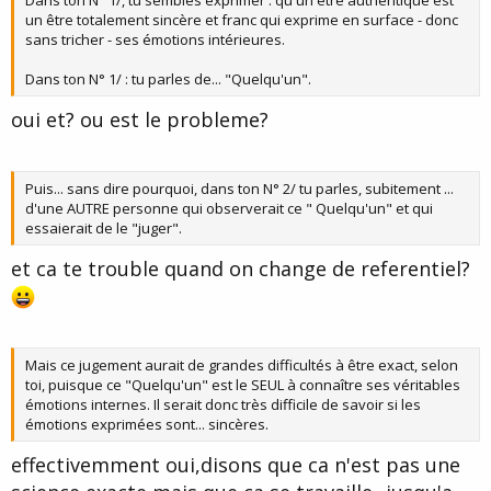
Dans ton N° 1/, tu sembles exprimer : qu'un être authentique est
un être totalement sincère et franc qui exprime en surface - donc
sans tricher - ses émotions intérieures.
Dans ton N° 1/ : tu parles de... "Quelqu'un".
oui et? ou est le probleme?
Puis... sans dire pourquoi, dans ton N° 2/ tu parles, subitement ...
d'une AUTRE personne qui observerait ce " Quelqu'un" et qui
essaierait de le "juger".
et ca te trouble quand on change de referentiel?
Mais ce jugement aurait de grandes difficultés à être exact, selon
toi, puisque ce "Quelqu'un" est le SEUL à connaître ses véritables
émotions internes. Il serait donc très difficile de savoir si les
émotions exprimées sont... sincères.
effectivemment oui,disons que ca n'est pas une