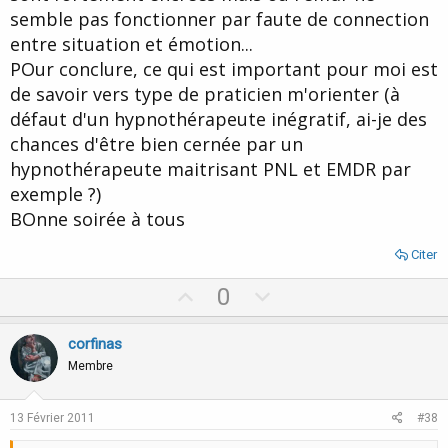
semble pas fonctionner par faute de connection
entre situation et émotion...
POur conclure, ce qui est important pour moi est
de savoir vers type de praticien m'orienter (à
défaut d'un hypnothérapeute inégratif, ai-je des
chances d'être bien cernée par un
hypnothérapeute maitrisant PNL et EMDR par
exemple ?)
BOnne soirée à tous
Citer
U
D
0
p
o
v
w
corfinas
o
n
Membre
t
v
e
o
13 Février 2011
#38
t