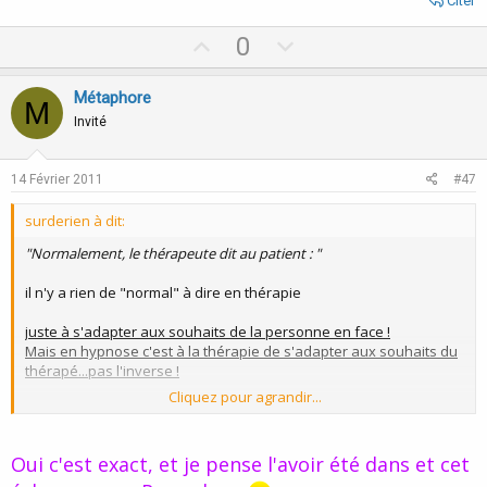
Citer
U
D
0
p
o
v
w
Métaphore
M
o
n
Invité
t
v
e
o
14 Février 2011
#47
t
surderien à dit:
e
"Normalement, le thérapeute dit au patient : "
il n'y a rien de "normal" à dire en thérapie
juste à s'adapter aux souhaits de la personne en face !
Mais en hypnose c'est à la thérapie de s'adapter aux souhaits du
thérapé...pas l'inverse !
Cliquez pour agrandir...
et aprés les deux sont synchros, en phase !
Oui c'est exact, et je pense l'avoir été dans et cet