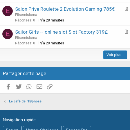
c
Salon Prive Roulette 2 Evolution Gaming 785€
l
E
r
Elisemisloma
e
t
Réponses
0
Il y'a 28 minutes
i
Sailor Girls -- online slot Slot Factory 319£
E
c
r
Elisemisloma
l
t
Réponses
0
Il y'a 29 minutes
e
i
Voir plus…
c
l
e
Partager cette page
Facebook
Twitter
WhatsApp
E-mail valide
Copier le lien
Le café de l'hypnose
Navigation rapide