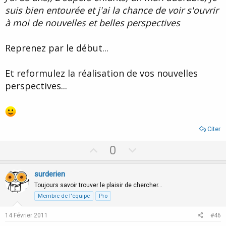
suis bien entourée et j'ai la chance de voir s'ouvrir
à moi de nouvelles et belles perspectives
Reprenez par le début...
Et reformulez la réalisation de vos nouvelles
perspectives...
Citer
U
D
0
p
o
v
w
surderien
o
n
Toujours savoir trouver le plaisir de chercher…
t
v
Membre de l'équipe
Pro
e
o
14 Février 2011
#46
t