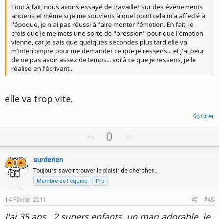
Tout à fait, nous avons essayé de travailler sur des évènements
anciens et même si je me souviens à quel point cela m'a affecté à
l'époque, je n'ai pas réussi à faire monter l'émotion. En fait, je
crois que je me mets une sorte de "pression" pour que l'émotion
vienne, car je sais que quelques secondes plus tard elle va
m'interrompre pour me demander ce que je ressens... et j'ai peur
de ne pas avoir assez de temps... voilà ce que je ressens, je le
réalise en l'écrivant...
elle va trop vite.
Citer
U
D
0
p
o
v
w
surderien
o
n
Toujours savoir trouver le plaisir de chercher…
t
v
Membre de l'équipe
Pro
e
o
14 Février 2011
#45
t
J'ai 35 ans,, 2 supers enfants, un mari adorable, je
e