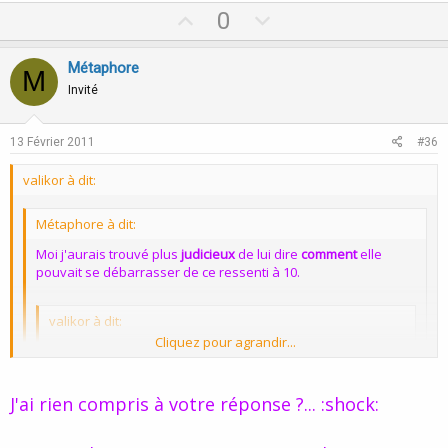
niveau du problème, améliorant ainsi les chances de succès.
U
D
0
p
o
a+
v
w
Métaphore
M
o
n
Invité
t
v
e
o
13 Février 2011
#36
t
valikor à dit:
e
Métaphore à dit:
Moi j'aurais trouvé plus
judicieux
de lui dire
comment
elle
pouvait se débarrasser de ce ressenti à 10.
valikor à dit:
Cliquez pour agrandir...
tant que cette personne ressentira que ca fait aprtie de
son identité, le problème n'est pas résoluble.
Cliquez pour agrandir...
J'ai rien compris à votre réponse ?... :shock:
Car cette réponse me paraît curieuse, en général les
vous n'avez rien de ce que j'avais déjà répondu, je trouve donc
personnes phobiques ressentent que ce trouble fait partie