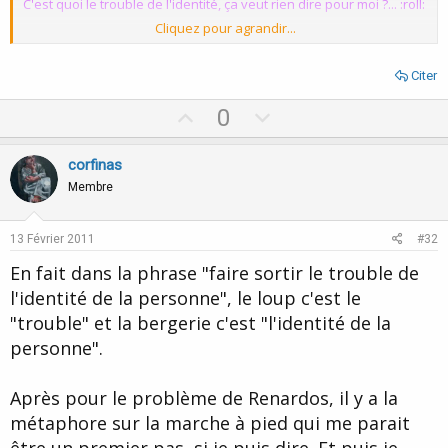
C'est quoi le trouble de l'identité, ça veut rien dire pour moi ?... :roll:
Cliquez pour agrandir...
Plus simplement comment travaillerez vous avec Renardos vu ce
qu'elle expose, qu'elle en ressent aucune émotion lors de
séances d'EMDR ?
Citer
U
D
0
p
o
v
w
corfinas
o
n
Membre
t
v
e
o
13 Février 2011
#32
t
En fait dans la phrase "faire sortir le trouble de
e
l'identité de la personne", le loup c'est le
"trouble" et la bergerie c'est "l'identité de la
personne".
Après pour le problème de Renardos, il y a la
métaphore sur la marche à pied qui me parait