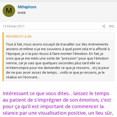
p
o
v
w
Métaphore
M
o
n
Invité
t
v
e
o
13 Février 2011
#42
t
RENARDOS à dit:
e
Tout à fait, nous avons essayé de travailler sur des évènements
anciens et même si je me souviens à quel point cela m'a affecté à
l'époque, je n'ai pas réussi à faire monter l'émotion. En fait, je
crois que je me mets une sorte de "pression" pour que l'émotion
vienne, car je sais que quelques secondes plus tard elle va
m'interrompre pour me demander ce que je ressens... et j'ai peur
de ne pas avoir assez de temps... voilà ce que je ressens, je le
réalise en l'écrivant...
Intéressant ce que vous dites... laissez le temps
au patient de s'imprégner de son émotion, c'est
pour ça qu'il est important de commencer la
séance par une visualisation positive, un lieu sûr,