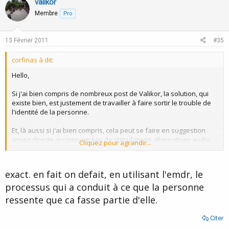
v
w
valikor
o
n
Membre
Pro
t
v
e
o
13 Février 2011
#35
t
corfinas à dit:
e
Hello,
Si j'ai bien compris de nombreux post de Valikor, la solution, qui
existe bien, est justement de travailler à faire sortir le trouble de
l'identité de la personne.
Et, là aussi si j'ai bien compris, cela peut se faire en suggestion
assez directe accompagnées de stimulations alternatives audio
Cliquez pour agrandir...
ou kinesthésique.
Ce que je trouve, là aussi, judicieux, dans cette approche, c'est
exact. en fait on defait, en utilisant l'emdr, le
que l'on n'essaie pas de raisonner stérilement la personne dans
processus qui a conduit à ce que la personne
son trouble du style "vous ne devriez pas vous inquiéter de ceci"
mais que l'on sépare directement la personne de son trouble.
ressente que ca fasse partie d'elle.
C'est à dire que pour moi on laisse de coté le contenu pour se
Citer
focaliser sur le process, on travaille à un niveau plus haut que le