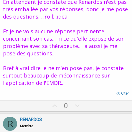
En attendant je constate que Renardos n'est pas
inutile de recommencer.
d'eux, donc y a pas de solutions pour eux ?... :shock:
très emballée par vos réponses, donc je me pose
Cliquez pour agrandir...
Je me demande comment vous faites Valikor quand vous
des questions... :roll: :idea:
rencontrez ce type de cas ?... et en plus avec une personne
qui ne ressent pas les émotions, comment pratiquez vous
l'EMDR ?... :roll: :idea:
Et je ne vois aucune réponse pertinente
concernant son cas... ni ce qu'elle expose de son
problème avec sa thérapeute... là aussi je me
pose des questions...
Bref à vrai dire je ne m'en pose pas, je constate
surtout beaucoup de méconnaissance sur
l'application de l'EMDR...
Citer
U
D
0
p
o
v
w
RENARDOS
R
o
n
Membre