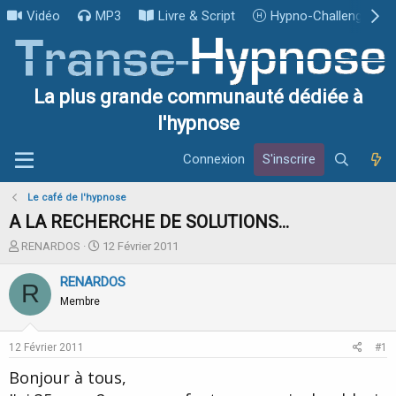
Vidéo
MP3
Livre & Script
Hypno-Challenge
La plus grande communauté dédiée à
l'hypnose
Connexion
S'inscrire
Le café de l'hypnose
A LA RECHERCHE DE SOLUTIONS...
I
D
RENARDOS
12 Février 2011
n
a
i
t
RENARDOS
R
t
e
Membre
i
d
a
e
t
d
12 Février 2011
#1
e
é
u
b
Bonjour à tous,
r
u