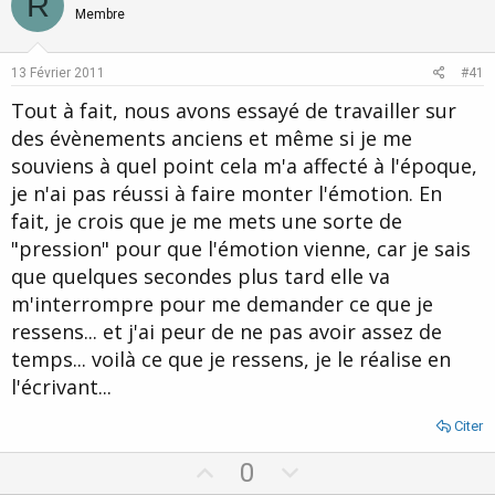
R
o
n
Membre
t
v
e
o
13 Février 2011
#41
t
Tout à fait, nous avons essayé de travailler sur
e
des évènements anciens et même si je me
souviens à quel point cela m'a affecté à l'époque,
je n'ai pas réussi à faire monter l'émotion. En
fait, je crois que je me mets une sorte de
"pression" pour que l'émotion vienne, car je sais
que quelques secondes plus tard elle va
m'interrompre pour me demander ce que je
ressens... et j'ai peur de ne pas avoir assez de
temps... voilà ce que je ressens, je le réalise en
l'écrivant...
Citer
U
D
0