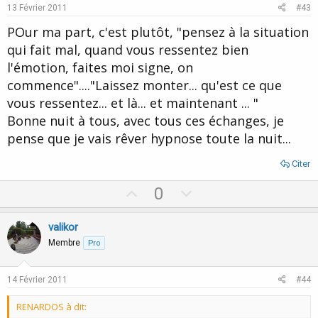
e
o
13 Février 2011
#43
t
POur ma part, c'est plutôt, "pensez à la situation
e
qui fait mal, quand vous ressentez bien
l'émotion, faites moi signe, on
commence"...."Laissez monter... qu'est ce que
vous ressentez... et là... et maintenant ... "
Bonne nuit à tous, avec tous ces échanges, je
pense que je vais rêver hypnose toute la nuit...
Citer
U
D
0
p
o
v
w
valikor
o
n
Membre
Pro
t
v
e
o
14 Février 2011
#44
t
RENARDOS à dit:
e