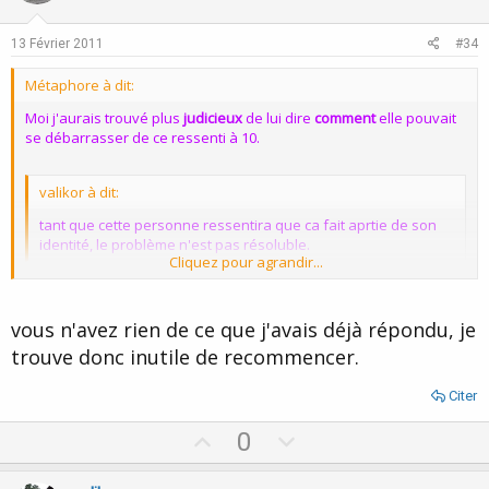
t
v
e
o
13 Février 2011
#34
t
Métaphore à dit:
e
Moi j'aurais trouvé plus
judicieux
de lui dire
comment
elle pouvait
se débarrasser de ce ressenti à 10.
valikor à dit:
tant que cette personne ressentira que ca fait aprtie de son
identité, le problème n'est pas résoluble.
Cliquez pour agrandir...
Car cette réponse me paraît curieuse, en général les personnes
phobiques ressentent que ce trouble fait partie d'eux, donc y a
vous n'avez rien de ce que j'avais déjà répondu, je
pas de solutions pour eux ?... :shock:
trouve donc inutile de recommencer.
Cliquez pour agrandir...
Je me demande comment vous faites Valikor quand vous
rencontrez ce type de cas ?... et en plus avec une personne qui ne
Citer
ressent pas les émotions, comment pratiquez vous l'EMDR ?... :roll:
:idea:
U
D
0
p
o