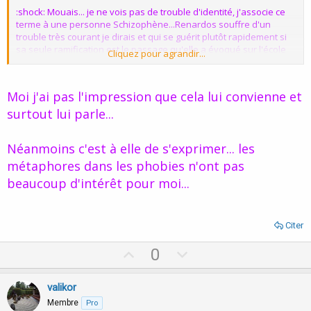
:shock: Mouais... je ne vois pas de trouble d'identité, j'associe ce
terme à une personne Schizophène...Renardos souffre d'un
trouble très courant je dirais et qui se guérit plutôt rapidement si
sa seule ramification est le passage qu'elle a évoqué sur l'école
Cliquez pour agrandir...
primaire...
Après pour le problème de Renardos, il y a la métaphore sur la
Moi j'ai pas l'impression que cela lui convienne et
marche à pied qui me parait être un premier pas
, si je puis dire. Et
surtout lui parle...
puis je travaillerai sans doute aussi sur une plus grande
connexion avec les émotions par des techniques de relaxation si
besoin.
Néanmoins c'est à elle de s'exprimer... les
a+
métaphores dans les phobies n'ont pas
beaucoup d'intérêt pour moi...
Citer
U
D
0
p
o
v
w
valikor
o
n
Membre
Pro