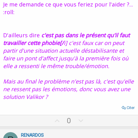
Je me demande ce que vous feriez pour l'aider ?...
:roll:
D'ailleurs dire
c'est pas dans le présent qu'il faut
travailler cette phobie[/
i] c'est faux car on peut
partir d'une situation actuelle déstabilisante et
faire un pont d'affect jusqu'à la première fois où
elle a ressenti le même trouble/émotion.
Mais au final le problème n'est pas là, c'est qu'elle
ne ressent pas les émotions, donc vous avez une
solution Valikor ?
Citer
U
D
0
p
o
v
w
RENARDOS