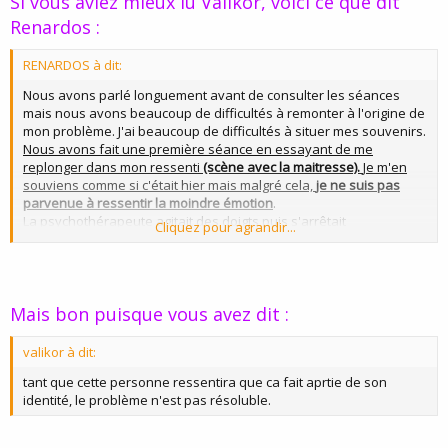
Si vous aviez mieux lu Valikor, voici ce que dit
sentiez mal
....
Renardos :
RENARDOS à dit:
Nous avons parlé longuement avant de consulter les séances
mais nous avons beaucoup de difficultés à remonter à l'origine de
mon problème. J'ai beaucoup de difficultés à situer mes souvenirs.
Nous avons fait une première séance en essayant de me
replonger dans mon ressenti
(scène avec la maitresse).
Je m'en
souviens comme si c'était hier mais malgré cela,
je ne suis pas
parvenue à ressentir la moindre émotion
.
La psychothérapeute agitait des doigts puis s'arrêtait
Cliquez pour agrandir...
ponctuellement pour me demander ce que je ressentais.... et rien.
Mais bon puisque vous avez dit :
valikor à dit:
tant que cette personne ressentira que ca fait aprtie de son
identité, le problème n'est pas résoluble.