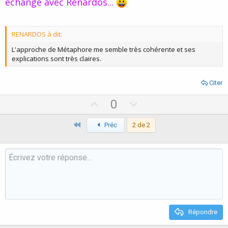
échange avec Renardos...
RENARDOS à dit:
L'approche de Métaphore me semble très cohérente et ses
explications sont très claires.
Citer
U
D
0
p
o
Premier
v
Préc
2 de 2
w
o
n
t
v
e
o
t
e
Répondre