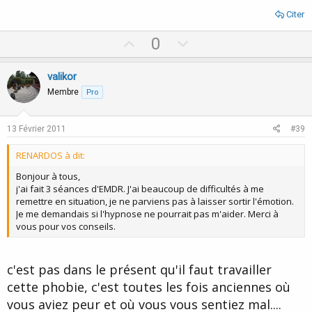
Citer
U
D
0
p
o
v
w
valikor
o
n
Membre
Pro
t
v
e
o
13 Février 2011
#39
t
RENARDOS à dit:
e
Bonjour à tous,
j'ai fait 3 séances d'EMDR. J'ai beaucoup de difficultés à me
remettre en situation, je ne parviens pas à laisser sortir l'émotion.
Je me demandais si l'hypnose ne pourrait pas m'aider. Merci à
vous pour vos conseils.
c'est pas dans le présent qu'il faut travailler
cette phobie, c'est toutes les fois anciennes où
vous aviez peur et où vous vous sentiez mal....