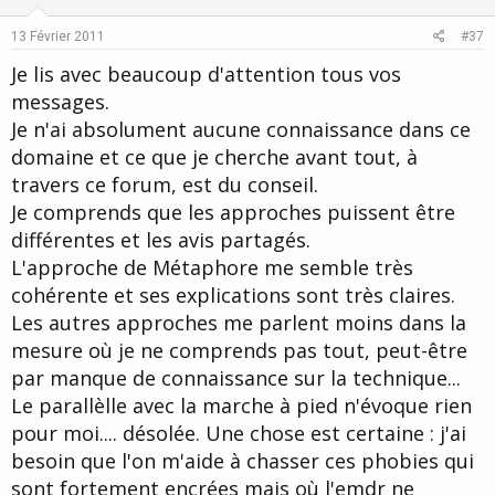
t
v
e
o
13 Février 2011
#37
t
Je lis avec beaucoup d'attention tous vos
e
messages.
Je n'ai absolument aucune connaissance dans ce
domaine et ce que je cherche avant tout, à
travers ce forum, est du conseil.
Je comprends que les approches puissent être
différentes et les avis partagés.
L'approche de Métaphore me semble très
cohérente et ses explications sont très claires.
Les autres approches me parlent moins dans la
mesure où je ne comprends pas tout, peut-être
par manque de connaissance sur la technique...
Le parallèlle avec la marche à pied n'évoque rien
pour moi.... désolée. Une chose est certaine : j'ai
besoin que l'on m'aide à chasser ces phobies qui
sont fortement encrées mais où l'emdr ne