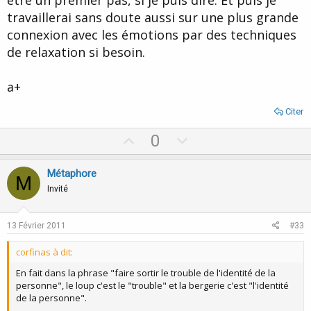
être un premier pas, si je puis dire. Et puis je
travaillerai sans doute aussi sur une plus grande
connexion avec les émotions par des techniques
de relaxation si besoin.
a+
Citer
U
D
0
p
o
v
w
Métaphore
M
o
n
Invité
t
v
e
o
13 Février 2011
#33
t
corfinas à dit:
e
En fait dans la phrase "faire sortir le trouble de l'identité de la
personne", le loup c'est le "trouble" et la bergerie c'est "l'identité
de la personne".