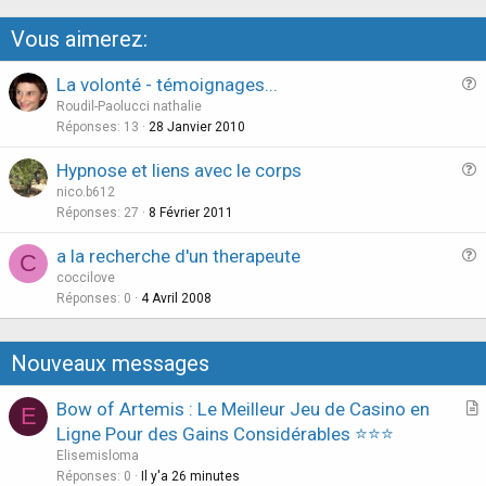
Vous aimerez:
La volonté - témoignages...
u
Roudil-Paolucci nathalie
e
Réponses
13
28 Janvier 2010
s
Hypnose et liens avec le corps
t
u
nico.b612
i
e
Réponses
27
8 Février 2011
o
s
n
a la recherche d'un therapeute
C
t
u
coccilove
i
e
Réponses
0
4 Avril 2008
o
s
n
t
Nouveaux messages
i
o
Bow of Artemis : Le Meilleur Jeu de Casino en
E
n
r
Ligne Pour des Gains Considérables ⭐⭐⭐
t
Elisemisloma
i
Réponses
0
Il y'a 26 minutes