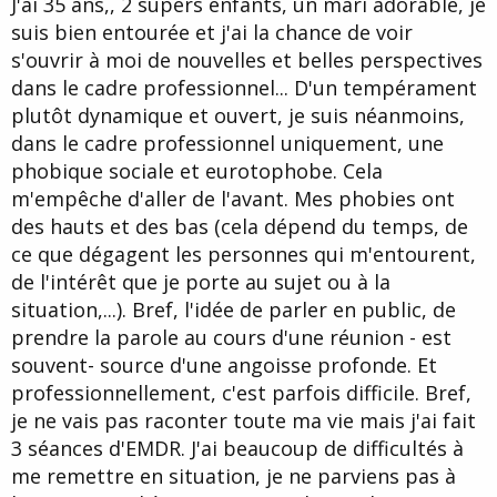
J'ai 35 ans,, 2 supers enfants, un mari adorable, je
d
t
suis bien entourée et j'ai la chance de voir
e
l
s'ouvrir à moi de nouvelles et belles perspectives
a
dans le cadre professionnel... D'un tempérament
d
i
plutôt dynamique et ouvert, je suis néanmoins,
s
dans le cadre professionnel uniquement, une
c
phobique sociale et eurotophobe. Cela
u
s
m'empêche d'aller de l'avant. Mes phobies ont
s
des hauts et des bas (cela dépend du temps, de
i
ce que dégagent les personnes qui m'entourent,
o
n
de l'intérêt que je porte au sujet ou à la
situation,...). Bref, l'idée de parler en public, de
prendre la parole au cours d'une réunion - est
souvent- source d'une angoisse profonde. Et
professionnellement, c'est parfois difficile. Bref,
je ne vais pas raconter toute ma vie mais j'ai fait
3 séances d'EMDR. J'ai beaucoup de difficultés à
me remettre en situation, je ne parviens pas à