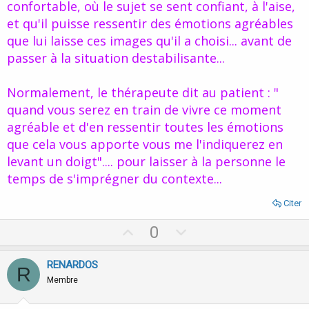
confortable, où le sujet se sent confiant, à l'aise,
et qu'il puisse ressentir des émotions agréables
que lui laisse ces images qu'il a choisi... avant de
passer à la situation destabilisante...
Normalement, le thérapeute dit au patient : "
quand vous serez en train de vivre ce moment
agréable et d'en ressentir toutes les émotions
que cela vous apporte vous me l'indiquerez en
levant un doigt".... pour laisser à la personne le
temps de s'imprégner du contexte...
Citer
U
D
0
p
o
v
w
RENARDOS
R
o
n
Membre
t
v