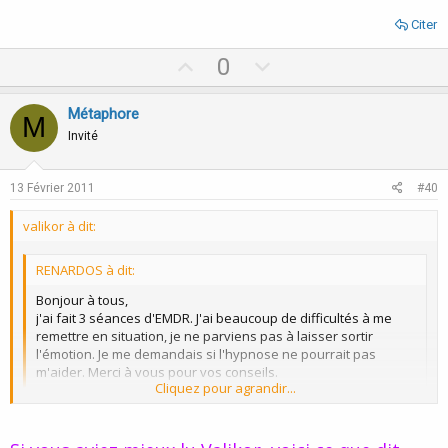
Citer
U
D
0
p
o
v
w
Métaphore
M
o
n
Invité
t
v
e
o
13 Février 2011
#40
t
valikor à dit:
e
RENARDOS à dit:
Bonjour à tous,
j'ai fait 3 séances d'EMDR. J'ai beaucoup de difficultés à me
remettre en situation, je ne parviens pas à laisser sortir
l'émotion. Je me demandais si l'hypnose ne pourrait pas
m'aider. Merci à vous pour vos conseils.
Cliquez pour agrandir...
c'est pas dans le présent qu'il faut travailler cette phobie,
c'est
Cliquez pour agrandir...
toutes les fois anciennes où vous aviez peur et où vous vous