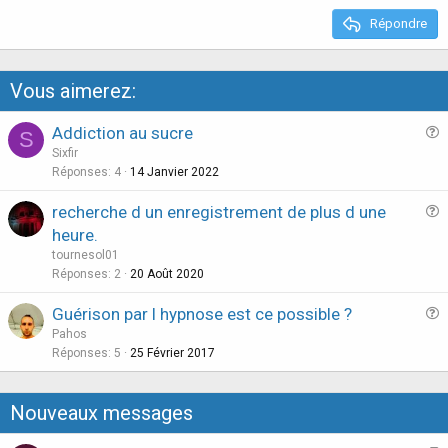
e
Répondre
Vous aimerez:
Addiction au sucre
S
u
Sixfir
e
Réponses
4
14 Janvier 2022
s
recherche d un enregistrement de plus d une
t
u
heure.
i
e
tournesol01
o
s
Réponses
2
20 Août 2020
n
t
Guérison par l hypnose est ce possible ?
i
u
Pahos
o
e
Réponses
5
25 Février 2017
n
s
t
Nouveaux messages
i
o