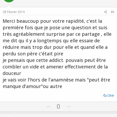
t
v
e
o
28 Février 2019
#6
t
Merci beaucoup pour votre rapidité, c'est la
e
première fois que je pose une question et suis
très agréablement surprise par ce partage , elle
me dit qu il y a longtemps qu elle essaie de
réduire mais trop dur pour elle et quand elle a
perdu son père c'était pire
je pensais que cette addict. pouvais peut être
combler un vide et amener effectivement de la
douceur
je vais voir l'hors de l'anamnèse mais "peut être
manque d'amour"ou autre
Citer
U
D
0
p
o