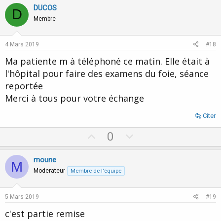
v
w
DUCOS
D
o
n
Membre
t
v
e
o
4 Mars 2019
#18
t
Ma patiente m à téléphoné ce matin. Elle était à
e
l'hôpital pour faire des examens du foie, séance
reportée
Merci à tous pour votre échange
Citer
U
D
0
p
o
v
w
moune
M
o
n
Moderateur
Membre de l'équipe
t
v
e
o
5 Mars 2019
#19
t
c'est partie remise
e