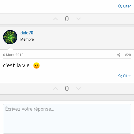
Citer
U
D
0
p
o
v
w
dide70
o
n
Membre
t
v
e
o
6 Mars 2019
#20
t
c'est la vie...
e
Citer
U
D
0
p
o
v
w
o
n
t
v
e
o
t