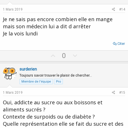
t
v
e
o
1 Mars 2019
#14
t
Je ne sais pas encore combien elle en mange
e
mais son médecin lui a dit d arrêter
Je la vois lundi
Citer
U
D
0
p
o
v
w
surderien
o
n
Toujours savoir trouver le plaisir de chercher…
t
v
Membre de l'équipe
Pro
e
o
1 Mars 2019
#15
t
Oui, addicte au sucre ou aux boissons et
e
aliments sucrés ?
Contexte de surpoids ou de diabète ?
Quelle représentation elle se fait du sucre et des