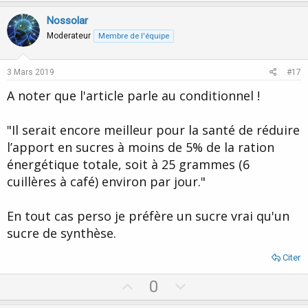
p
o
v
w
Nossolar
o
n
Moderateur
Membre de l'équipe
t
v
e
o
3 Mars 2019
#17
t
A noter que l'article parle au conditionnel !
e
"Il serait encore meilleur pour la santé de réduire
l’apport en sucres à moins de 5% de la ration
énergétique totale, soit à 25 grammes (6
cuillères à café) environ par jour."
En tout cas perso je préfère un sucre vrai qu'un
sucre de synthèse.
Citer
U
D
0
p
o