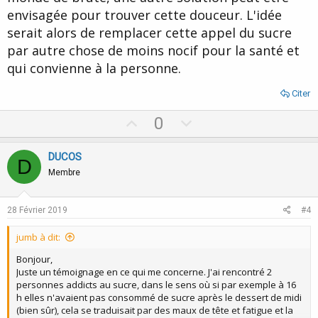
envisagée pour trouver cette douceur. L'idée
serait alors de remplacer cette appel du sucre
par autre chose de moins nocif pour la santé et
qui convienne à la personne.
Citer
U
D
0
p
o
v
w
DUCOS
D
o
n
Membre
t
v
e
o
28 Février 2019
#4
t
jumb à dit:
e
Bonjour,
Juste un témoignage en ce qui me concerne. J'ai rencontré 2
personnes addicts au sucre, dans le sens où si par exemple à 16
h elles n'avaient pas consommé de sucre après le dessert de midi
(bien sûr), cela se traduisait par des maux de tête et fatigue et la