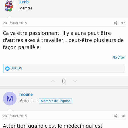
v
w
jumb
o
n
Membre
t
v
e
o
28 Février 2019
#7
t
Ca va être passionnant, il y a aura peut être
e
d'autres axes à travailler... peut-être plusieurs de
façon parallèle.
Citer
R
DUCOS
é
a
U
D
0
c
p
o
t
i
v
w
moune
o
M
o
n
n
Moderateur
Membre de l'équipe
s
t
v
:
e
o
28 Février 2019
#8
t
Attention quand c'est le médecin qui est