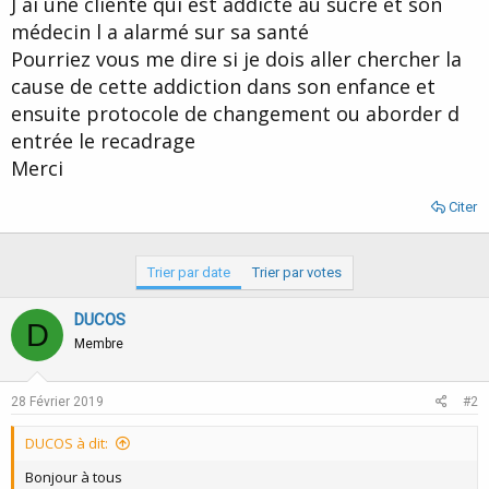
J ai une cliente qui est addicte au sucre et son
d
t
médecin l a alarmé sur sa santé
e
l
Pourriez vous me dire si je dois aller chercher la
a
cause de cette addiction dans son enfance et
d
i
ensuite protocole de changement ou aborder d
s
entrée le recadrage
c
Merci
u
s
s
Citer
i
o
n
Trier par date
Trier par votes
DUCOS
D
Membre
28 Février 2019
#2
DUCOS à dit:
Bonjour à tous