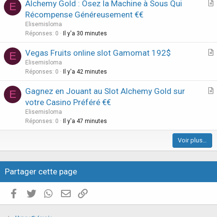
Alchemy Gold : Osez la Machine à Sous Qui
E
n
r
Récompense Généreusement €€
t
Elisemisloma
i
Réponses
0
Il y'a 30 minutes
c
Vegas Fruits online slot Gamomat 192$
l
E
r
Elisemisloma
e
t
Réponses
0
Il y'a 42 minutes
i
Gagnez en Jouant au Slot Alchemy Gold sur
E
c
r
votre Casino Préféré €€
l
t
Elisemisloma
e
i
Réponses
0
Il y'a 47 minutes
c
Voir plus…
l
e
Partager cette page
Facebook
Twitter
WhatsApp
E-mail valide
Copier le lien