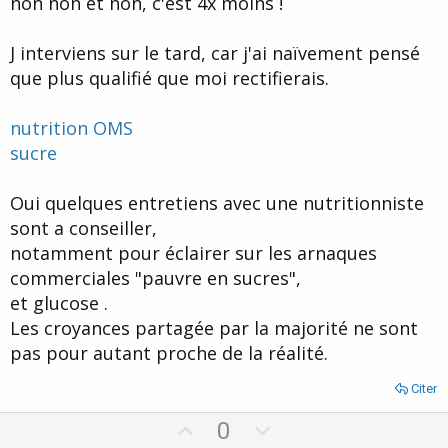
non non et non, c'est 4x moins !
J interviens sur le tard, car j'ai naïvement pensé
que plus qualifié que moi rectifierais.
nutrition OMS
sucre
Oui quelques entretiens avec une nutritionniste
sont a conseiller,
notamment pour éclairer sur les arnaques
commerciales "pauvre en sucres",
et glucose .
Les croyances partagée par la majorité ne sont
pas pour autant proche de la réalité.
Citer
U
D
0