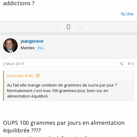
addictions ?
Citer
U
D
0
p
o
v
w
jeangeneve
o
n
Membre
Pro
t
v
e
o
3 Mars 2019
#16
t
Nossolar à dit:
e
Au fait elle mange combien de grammes de sucre par jour ?
Normalement c'est max 100 grammes/jour, bien sur en
alimentation équilibré.
OUPS 100 grammes par jours en alimentation
équilibrée ????