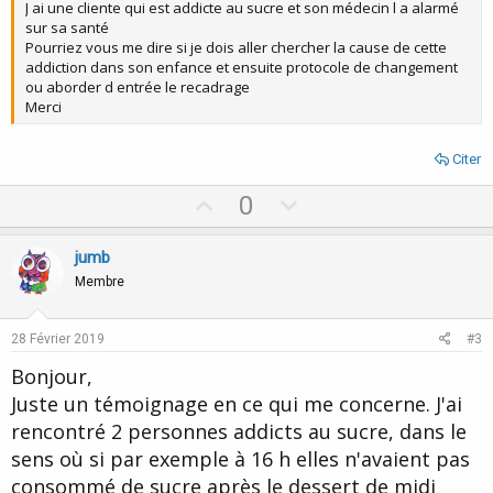
J ai une cliente qui est addicte au sucre et son médecin l a alarmé
sur sa santé
Pourriez vous me dire si je dois aller chercher la cause de cette
addiction dans son enfance et ensuite protocole de changement
ou aborder d entrée le recadrage
Merci
Citer
U
D
0
p
o
v
w
jumb
o
n
Membre
t
v
e
o
28 Février 2019
#3
t
Bonjour,
e
Juste un témoignage en ce qui me concerne. J'ai
rencontré 2 personnes addicts au sucre, dans le
sens où si par exemple à 16 h elles n'avaient pas
consommé de sucre après le dessert de midi