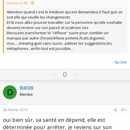
moune à dit:
e
Attention quand c'est le médecin qui est demandeur,il faut que se
soit elle qui veuille les changements
Et là vous allez pouvoir travailler sur la personne qu'elle souhaite
devenir,revenir sur son passé et cicatriser ses
blessures,transformer le "réflexe" sucre pour combler un
manque par autre chose(réflexe pomme,fruits,légumes
crus.....chewing-gum sans sucre...)utiliser les suggestions,les
métaphores...enfin tout est possible...
Citer
U
D
0
p
o
v
w
DUCOS
D
o
n
Membre
t
v
e
o
28 Février 2019
#11
t
oui bien sûr, sa santé en dépend, elle est
e
déterminée pour arrêter, je reviens sur son