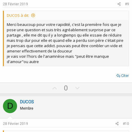
e
o
28 Février 2019
#9
t
DUCOS à dit:
e
Merci beaucoup pour votre rapidité, c'est la première fois que je
pose une question et suis très agréablement surprise par ce
partage , elle me dit qu il y a longtemps qu elle essaie de réduire
mais trop dur pour elle et quand elle a perdu son père c'était pire
je pensais que cette addict. pouvais peut être combler un vide et
amener effectivement de la douceur
je vais voir l'hors de l'anamnèse mais "peut être manque
d'amour"ou autre
Citer
U
D
0
p
o
v
w
DUCOS
D
o
n
Membre
t
v
e
o
28 Février 2019
#10
t