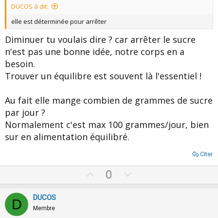
DUCOS à dit:
e
elle est déterminée pour arrêter
Diminuer tu voulais dire ? car arrêter le sucre
n'est pas une bonne idée, notre corps en a
besoin.
Trouver un équilibre est souvent là l'essentiel !
Au fait elle mange combien de grammes de sucre
par jour ?
Normalement c'est max 100 grammes/jour, bien
sur en alimentation équilibré.
Citer
U
D
0
p
o
v
w
DUCOS
D
o
n
Membre