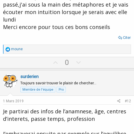
passé,j'ai sous la main des métaphores et je vais
écouter mon intuition lorsque je serais avec elle
lundi
Merci encore pour tous ces bons conseils
Citer
R
moune
é
a
U
D
0
c
p
o
t
i
v
w
surderien
o
o
n
n
Toujours savoir trouver le plaisir de chercher…
s
t
v
Membre de l'équipe
Pro
:
e
o
1 Mars 2019
#12
t
Je partirai des infos de l’anamnese, âge, centres
e
d’interets, passe temps, profession
J’embrayerai ensuite par exemple sur l’equilibre