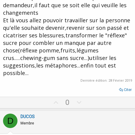
e
demandeur,il faut que se soit elle qui veuille les
changements
Et là vous allez pouvoir travailler sur la personne
qu'elle souhaite devenir,revenir sur son passé et
cicatriser ses blessures,transformer le "réflexe"
sucre pour combler un manque par autre
chose(réflexe pomme,fruits,légumes
crus.....chewing-gum sans sucre...)utiliser les
suggestions,les métaphores...enfin tout est
possible...
Dernière édition:
28 Février 2019
Citer
U
D
0
p
o
v
w
DUCOS
D
o
n
Membre
t
v