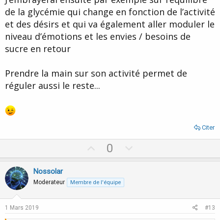
de la glycémie qui change en fonction de l’activité
et des désirs et qui va également aller moduler le
niveau d’émotions et les envies / besoins de
sucre en retour
Prendre la main sur son activité permet de
réguler aussi le reste...
Citer
U
D
0
p
o
v
w
Nossolar
o
n
Moderateur
Membre de l'équipe
t
v
e
o
1 Mars 2019
#13
t