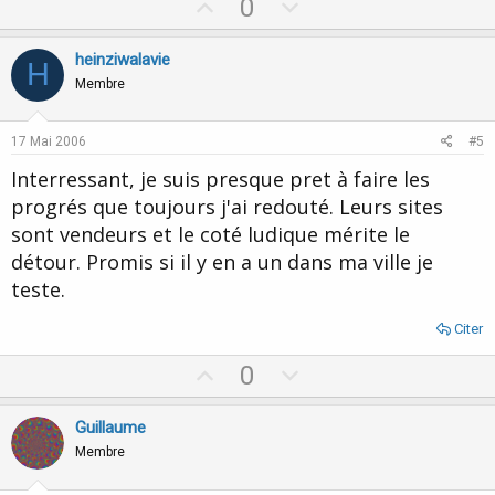
U
D
0
p
o
v
w
heinziwalavie
H
o
n
Membre
t
v
e
o
17 Mai 2006
#5
t
Interressant, je suis presque pret à faire les
e
progrés que toujours j'ai redouté. Leurs sites
sont vendeurs et le coté ludique mérite le
détour. Promis si il y en a un dans ma ville je
teste.
Citer
U
D
0
p
o
v
w
Guillaume
o
n
Membre
t
v