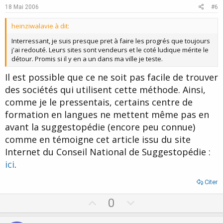
e
o
18 Mai 2006
#6
t
heinziwalavie à dit:
e
Interressant, je suis presque pret à faire les progrés que toujours
j'ai redouté. Leurs sites sont vendeurs et le coté ludique mérite le
détour. Promis si il y en a un dans ma ville je teste.
Il est possible que ce ne soit pas facile de trouver
des sociétés qui utilisent cette méthode. Ainsi,
comme je le pressentais, certains centre de
formation en langues ne mettent même pas en
avant la suggestopédie (encore peu connue)
comme en témoigne cet article issu du site
Internet du Conseil National de Suggestopédie :
ici
.
Citer
U
D
0
p
o