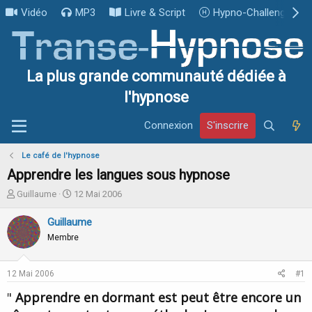
Vidéo
MP3
Livre & Script
Hypno-Challenge
La plus grande communauté dédiée à
l'hypnose
Connexion
S'inscrire
Le café de l'hypnose
Apprendre les langues sous hypnose
I
D
Guillaume
12 Mai 2006
n
a
i
t
Guillaume
t
e
Membre
i
d
a
e
t
d
12 Mai 2006
#1
e
é
u
b
"
Apprendre en dormant est peut être encore un
r
u