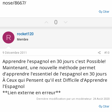
nose/8667/
Citer
U
D
0
p
o
v
w
rocket120
R
o
n
Membre
t
v
e
o
9 Décembre 2011
#10
t
Apprendre l'espagnol en 30 jours c'est Possible!
e
Maintenant, une nouvelle méthode permet
d'apprendre l'essentiel de l'espagnol en 30 jours
À Ceux qui Pensent qu'il est Difficile d'Apprendre
l'Espagnol
**Lien externe en erreur**
Dernière modification par un modérateur:
24 Août 2020
Citer