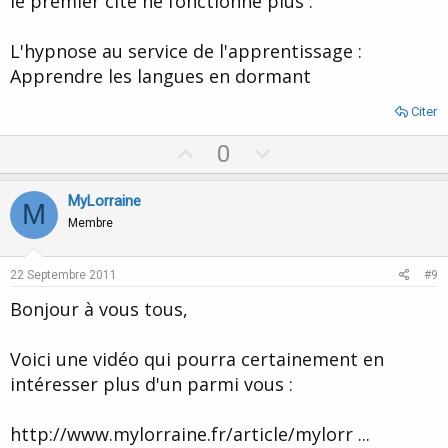
le premier cité ne fonctionne plus :
L'hypnose au service de l'apprentissage :
Apprendre les langues en dormant
Citer
U
D
0
p
o
v
w
MyLorraine
M
o
n
Membre
t
v
e
o
22 Septembre 2011
#9
t
Bonjour à vous tous,
e
Voici une vidéo qui pourra certainement en
intéresser plus d'un parmi vous :
http://www.mylorraine.fr/article/mylorr ...