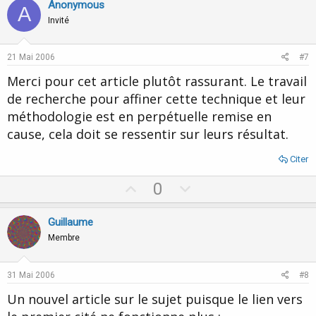
v
w
Anonymous
A
o
n
Invité
t
v
e
o
21 Mai 2006
#7
t
Merci pour cet article plutôt rassurant. Le travail
e
de recherche pour affiner cette technique et leur
méthodologie est en perpétuelle remise en
cause, cela doit se ressentir sur leurs résultat.
Citer
U
D
0
p
o
v
w
Guillaume
o
n
Membre
t
v
e
o
31 Mai 2006
#8
t
Un nouvel article sur le sujet puisque le lien vers
e