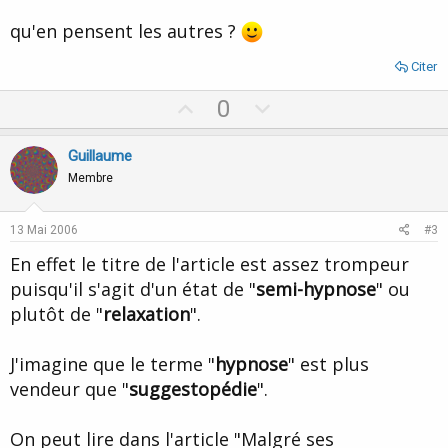
qu'en pensent les autres ?
Citer
U
D
0
p
o
v
w
Guillaume
o
n
Membre
t
v
e
o
13 Mai 2006
#3
t
En effet le titre de l'article est assez trompeur
e
puisqu'il s'agit d'un état de "
semi-hypnose
" ou
plutôt de "
relaxation
".
J'imagine que le terme "
hypnose
" est plus
vendeur que "
suggestopédie
".
On peut lire dans l'article "Malgré ses