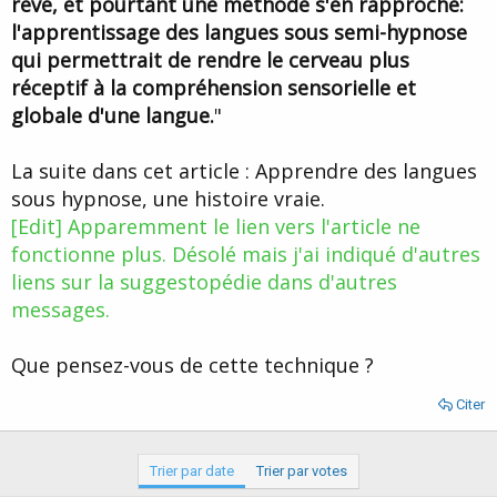
rêve, et pourtant une méthode s'en rapproche:
d
t
l'apprentissage des langues sous semi-hypnose
e
l
qui permettrait de rendre le cerveau plus
a
réceptif à la compréhension sensorielle et
d
i
globale d'une langue.
"
s
c
La suite dans cet article : Apprendre des langues
u
s
sous hypnose, une histoire vraie.
s
[Edit] Apparemment le lien vers l'article ne
i
fonctionne plus. Désolé mais j'ai indiqué d'autres
o
n
liens sur la suggestopédie dans d'autres
messages.
Que pensez-vous de cette technique ?
Citer
Trier par date
Trier par votes