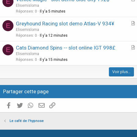
E
n
r
Elisemisloma
t
Réponses
0
Il y'a 5 minutes
i
Greyhound Racing slot demo Atlas-V 934¥
E
c
r
Elisemisloma
l
t
Réponses
0
Il y'a 12 minutes
e
i
Cats Diamond Spins -- slot online IGT 998£
E
c
r
Elisemisloma
l
t
Réponses
0
Il y'a 15 minutes
e
i
Voir plus…
c
l
e
Partager cette page
Facebook
Twitter
WhatsApp
E-mail valide
Copier le lien
Le café de l'hypnose