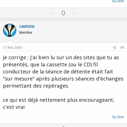
Citer
U
D
0
p
o
v
w
castorix
o
n
Membre
t
v
e
o
15 Mai 2006
#4
t
je corrige ; j'ai bien lu sur un des sites que tu as
e
présentés, que la cassette (ou le CD) fil
conducteur de la séance de détente était fait
"sur mesure" après plusieurs séances d'échanges
permettant des repérages.
ce qui est déjà nettement plus encourageant,
c'est vrai
Citer