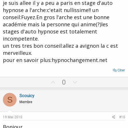
je suis allee il y a peu a paris en stage d'auto
hypnose a l'arche:c'etait nullissime!! un
conseil:Fuyez.En gros l'arche est une bonne
académie mais la personne qui anime(?)les
stages d'auto hypnose est totalement
incompetente.
un tres tres bon conseil:allez a avignon la c est
merveilleux.
pour en savoir plus:hypnochangement.net
Citer
U
D
0
p
o
v
w
Scouicy
S
o
n
Membre
t
v
e
o
19 Mai 2010
#10
t
Bonjour