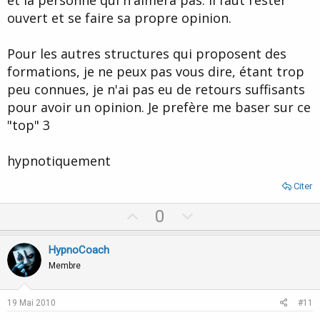
ouvert et se faire sa propre opinion.
Pour les autres structures qui proposent des
formations, je ne peux pas vous dire, étant trop
peu connues, je n'ai pas eu de retours suffisants
pour avoir un opinion. Je prefère me baser sur ce
"top" 3
hypnotiquement
Citer
U
D
0
p
o
v
w
HypnoCoach
o
n
Membre
t
v
e
o
19 Mai 2010
#11
t