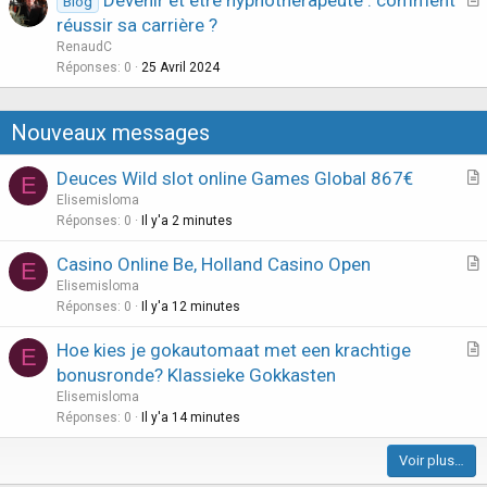
Devenir et être hypnothérapeute : comment
Blog
r
réussir sa carrière ?
t
RenaudC
i
Réponses
0
25 Avril 2024
c
l
Nouveaux messages
e
Deuces Wild slot online Games Global 867€
E
r
Elisemisloma
t
Réponses
0
Il y'a 2 minutes
i
Casino Online Be, Holland Casino Open
E
c
r
Elisemisloma
l
t
Réponses
0
Il y'a 12 minutes
e
i
Hoe kies je gokautomaat met een krachtige
E
c
r
bonusronde? Klassieke Gokkasten
l
t
Elisemisloma
e
i
Réponses
0
Il y'a 14 minutes
c
Voir plus…
l
e