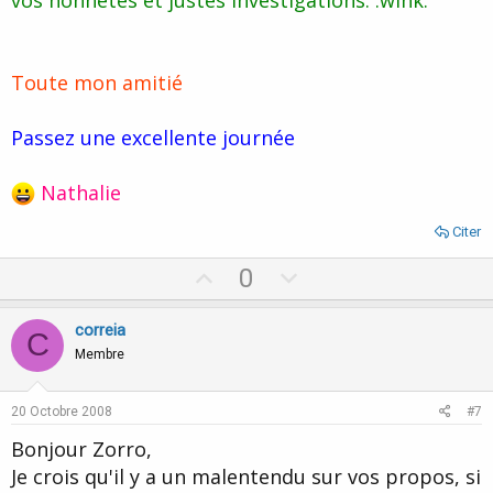
Toute mon amitié
Passez une excellente journée
Nathalie
Citer
U
D
0
p
o
v
w
correia
C
o
n
Membre
t
v
e
o
20 Octobre 2008
#7
t
Bonjour Zorro,
e
Je crois qu'il y a un malentendu sur vos propos, si