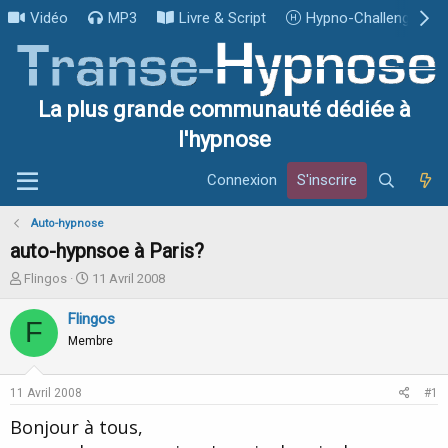
Vidéo
MP3
Livre & Script
Hypno-Challenge
La plus grande communauté dédiée à
l'hypnose
Connexion
S'inscrire
Auto-hypnose
auto-hypnsoe à Paris?
I
D
Flingos
11 Avril 2008
n
a
i
t
Flingos
F
t
e
Membre
i
d
a
e
t
d
11 Avril 2008
#1
e
é
u
b
Bonjour à tous,
r
u