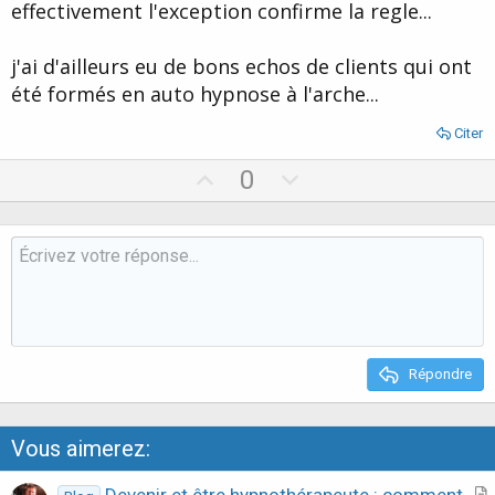
effectivement l'exception confirme la regle...
e
j'ai d'ailleurs eu de bons echos de clients qui ont
été formés en auto hypnose à l'arche...
Citer
U
D
0
p
o
v
w
o
n
t
v
e
o
t
e
Répondre
Vous aimerez: