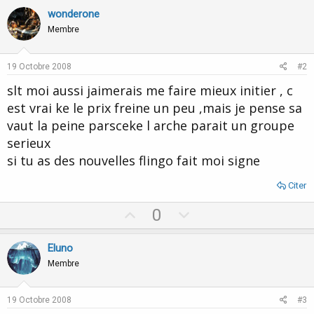
wonderone
Membre
19 Octobre 2008
#2
slt moi aussi jaimerais me faire mieux initier , c
est vrai ke le prix freine un peu ,mais je pense sa
vaut la peine parsceke l arche parait un groupe
serieux
si tu as des nouvelles flingo fait moi signe
Citer
U
D
0
p
o
v
w
Eluno
o
n
Membre
t
v
e
o
19 Octobre 2008
#3