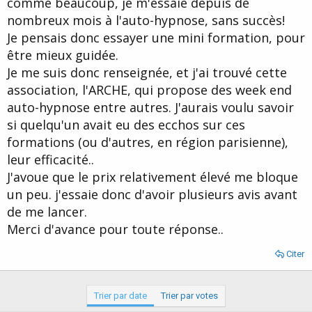
comme beaucoup, je m'essaie depuis de
d
t
nombreux mois à l'auto-hypnose, sans succès!
e
l
Je pensais donc essayer une mini formation, pour
a
être mieux guidée.
d
i
Je me suis donc renseignée, et j'ai trouvé cette
s
association, l'ARCHE, qui propose des week end
c
auto-hypnose entre autres. J'aurais voulu savoir
u
s
si quelqu'un avait eu des ecchos sur ces
s
formations (ou d'autres, en région parisienne),
i
leur efficacité..
o
n
J'avoue que le prix relativement élevé me bloque
un peu. j'essaie donc d'avoir plusieurs avis avant
de me lancer.
Merci d'avance pour toute réponse..
Citer
Trier par date
Trier par votes