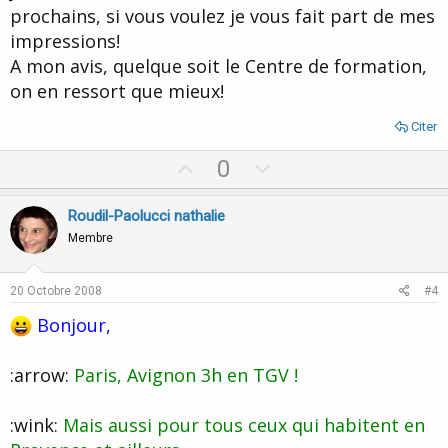
prochains, si vous voulez je vous fait part de mes
impressions!
A mon avis, quelque soit le Centre de formation,
on en ressort que mieux!
Citer
U
D
0
p
o
v
w
Roudil-Paolucci nathalie
o
n
Membre
t
v
e
o
20 Octobre 2008
#4
t
Bonjour,
e
:arrow:
Paris, Avignon 3h en TGV !
:wink:
Mais aussi pour tous ceux qui habitent en