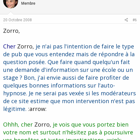
o
n
Membre
t
v
e
o
20 Octobre 2008
#6
t
Zorro,
e
Cher
Zorro,
je n'ai pas l'intention de faire le type
de pub que vous entendez mais de répondre à la
question posée. Que faire quand quelqu'un fait
une demande d'information sur une école ou un
stage ? Bon, j'ai envie aussi de faire profiter de
quelques bonnes informations sur l'auto-
hypnose. Je ne serai pas vexée si les modérateurs
de ce site estime que mon intervention n'est pas
légitime.
:arrow:
Ohhh, cher
Zorro,
je vois que vous portez bien
votre nom et surtout n'hésitez pas à poursuivre
vos honnêtes et justes investigations. :wink: