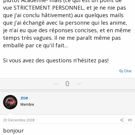
vue STRICTEMENT PERSONNEL, et je ne nie pas
que j'ai conclu hâtivement) aux quelques mails
que j'ai échangé avec la personne qui les anime,
je n'ai eu que des réponses concises, et en même
temps très vagues. Il ne me paraît même pas
emballé par ce qu'il fait...
Si vous avez des questions n'hésitez pas!
Citer
U
D
0
p
o
v
w
zoe
o
n
Membre
t
v
e
o
20 Décembre 2008
#9
t
bonjour
e