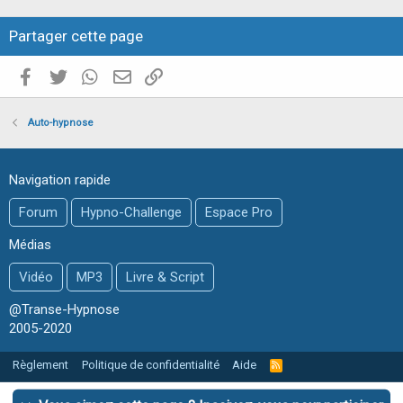
Partager cette page
Facebook
Twitter
WhatsApp
E-mail valide
Copier le lien
Auto-hypnose
Navigation rapide
Forum
Hypno-Challenge
Espace Pro
Médias
Vidéo
MP3
Livre & Script
@Transe-Hypnose
2005-2020
Règlement
Politique de confidentialité
Aide
R
S
S