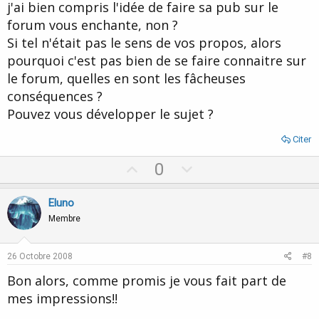
j'ai bien compris l'idée de faire sa pub sur le
forum vous enchante, non ?
Si tel n'était pas le sens de vos propos, alors
pourquoi c'est pas bien de se faire connaitre sur
le forum, quelles en sont les fâcheuses
conséquences ?
Pouvez vous développer le sujet ?
Citer
U
D
0
p
o
v
w
Eluno
o
n
Membre
t
v
e
o
26 Octobre 2008
#8
t
Bon alors, comme promis je vous fait part de
e
mes impressions!!