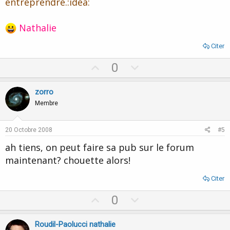
entreprendre.:idea:
Nathalie
Citer
U
D
0
p
o
v
w
zorro
o
n
Membre
t
v
e
o
20 Octobre 2008
#5
t
ah tiens, on peut faire sa pub sur le forum
e
maintenant? chouette alors!
Citer
U
D
0
p
o
v
w
Roudil-Paolucci nathalie