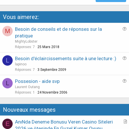
Vous aimerez:
Besoin de conseils et de réponses sur la
M
u
pratique
e
MightyLobster
s
Réponses
7
25 Mars 2018
t
Besoin d'éclaircissements suite à une lecture :)
i
L
u
lapinoo
o
e
Réponses
7
3 Septembre 2009
n
s
Possesion - aide svp
L
t
u
Laurent Outang
i
e
Réponses
1
24 Novembre 2006
o
s
n
t
Nouveaux messages
i
o
AnıNda Deneme Bonusu Veren Casino Siteleri
E
n
r
2026 ve ötesinde En Guzel Kumar Oyunu