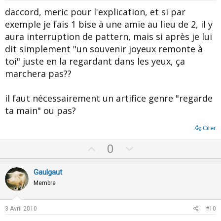
t
daccord, meric pour l'explication, et si par
e
exemple je fais 1 bise à une amie au lieu de 2, il y
aura interruption de pattern, mais si après je lui
dit simplement "un souvenir joyeux remonte à
toi" juste en la regardant dans les yeux, ça
marchera pas??
il faut nécessairement un artifice genre "regarde
ta main" ou pas?
Citer
U
D
0
p
o
v
w
Gaulgaut
o
n
Membre
t
v
e
o
3 Avril 2010
#10
t