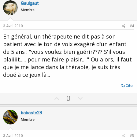
v
w
Gaulgaut
o
n
Membre
t
v
e
o
3 Avril 2010
#4
t
En général, un thérapeute ne dit pas à son
e
patient avec le ton de voix exagéré d'un enfant
de 5 ans : "vous voulez bien guérir???? S'il vous
plaiiiit..... pour me faire plaisir... " Ou alors, il faut
que je me lance dans la thérapie, je suis très
doué à ce jeux là...
Citer
U
D
0
p
o
v
w
babaste28
o
n
Membre
t
v
e
o
3 Avril 2010
#5