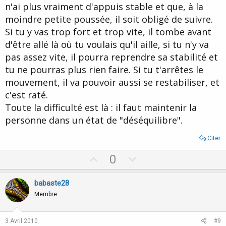
n'ai plus vraiment d'appuis stable et que, à la
moindre petite poussée, il soit obligé de suivre.
Si tu y vas trop fort et trop vite, il tombe avant
d'être allé là où tu voulais qu'il aille, si tu n'y va
pas assez vite, il pourra reprendre sa stabilité et
tu ne pourras plus rien faire. Si tu t'arrêtes le
mouvement, il va pouvoir aussi se restabiliser, et
c'est raté.
Toute la difficulté est là : il faut maintenir la
personne dans un état de "déséquilibre".
Citer
U
D
0
p
o
v
w
babaste28
o
n
Membre
t
v
e
o
3 Avril 2010
#9