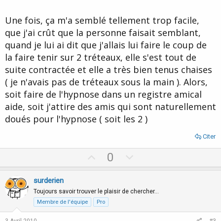
Une fois, ça m'a semblé tellement trop facile,
que j'ai crût que la personne faisait semblant,
quand je lui ai dit que j'allais lui faire le coup de
la faire tenir sur 2 tréteaux, elle s'est tout de
suite contractée et elle a très bien tenus chaises
( je n'avais pas de tréteaux sous la main ). Alors,
soit faire de l'hypnose dans un registre amical
aide, soit j'attire des amis qui sont naturellement
doués pour l'hypnose ( soit les 2 )
Citer
U
D
0
p
o
v
w
surderien
o
n
Toujours savoir trouver le plaisir de chercher…
t
v
Membre de l'équipe
Pro
e
o
3 Avril 2010
#3