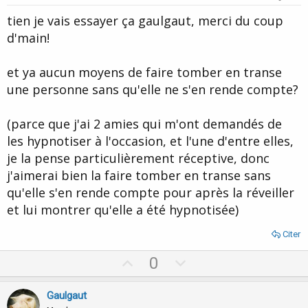
t
tien je vais essayer ça gaulgaut, merci du coup
e
d'main!
et ya aucun moyens de faire tomber en transe
une personne sans qu'elle ne s'en rende compte?
(parce que j'ai 2 amies qui m'ont demandés de
les hypnotiser à l'occasion, et l'une d'entre elles,
je la pense particulièrement réceptive, donc
j'aimerai bien la faire tomber en transe sans
qu'elle s'en rende compte pour après la réveiller
et lui montrer qu'elle a été hypnotisée)
Citer
U
D
0
p
o
v
w
Gaulgaut