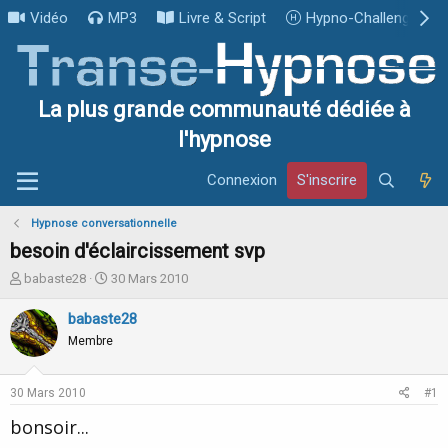
Vidéo
MP3
Livre & Script
Hypno-Challenge
La plus grande communauté dédiée à
l'hypnose
Connexion
S'inscrire
Hypnose conversationnelle
besoin d'éclaircissement svp
I
D
babaste28
30 Mars 2010
n
a
i
t
babaste28
t
e
Membre
i
d
a
e
t
d
30 Mars 2010
#1
e
é
u
b
bonsoir...
r
u