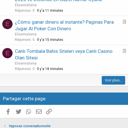
t
Elisemisloma
i
Réponses
0
Il y'a 11 minutes
c
¿Cómo ganar dinero al instante? Paginas Para
l
E
r
Jugar Al Poker Con Dinero
e
t
Elisemisloma
i
Réponses
0
Il y'a 15 minutes
c
Canlı Tombala Bahis Siteleri veya Canlı Casino
l
E
r
Olan Sitesi
e
t
Elisemisloma
i
Réponses
0
Il y'a 18 minutes
c
Voir plus…
l
e
Partager cette page
Facebook
Twitter
WhatsApp
E-mail valide
Copier le lien
Hypnose conversationnelle