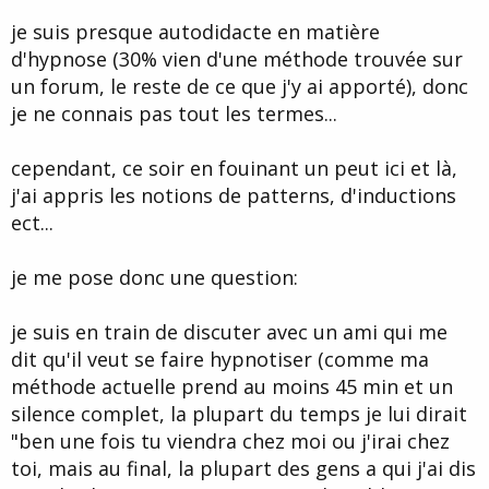
d
t
je suis presque autodidacte en matière
e
l
d'hypnose (30% vien d'une méthode trouvée sur
a
un forum, le reste de ce que j'y ai apporté), donc
d
i
je ne connais pas tout les termes...
s
c
cependant, ce soir en fouinant un peut ici et là,
u
s
j'ai appris les notions de patterns, d'inductions
s
ect...
i
o
n
je me pose donc une question:
je suis en train de discuter avec un ami qui me
dit qu'il veut se faire hypnotiser (comme ma
méthode actuelle prend au moins 45 min et un
silence complet, la plupart du temps je lui dirait
"ben une fois tu viendra chez moi ou j'irai chez
toi, mais au final, la plupart des gens a qui j'ai dis