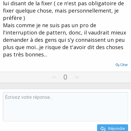
lui disant de la fixer ( ce n'est pas obligatoire de
fixer quelque chose, mais personnellement, je
préfère )
Mais comme je ne suis pas un pro de
l'interruption de pattern, donc, il vaudrait mieux
demander à des gens qui s'y connaissent un peu
plus que moi...je risque de t'avoir dit des choses
pas très bonnes...
Citer
U
D
0
p
o
v
w
o
n
t
v
e
o
t
e
Répondre