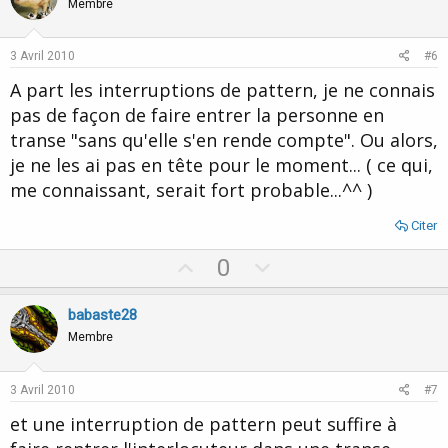
o
n
Membre
t
v
e
o
3 Avril 2010
#6
t
A part les interruptions de pattern, je ne connais
e
pas de façon de faire entrer la personne en
transe "sans qu'elle s'en rende compte". Ou alors,
je ne les ai pas en tête pour le moment... ( ce qui,
me connaissant, serait fort probable...^^ )
Citer
U
D
0
p
o
v
w
babaste28
o
n
Membre
t
v
e
o
3 Avril 2010
#7
t
et une interruption de pattern peut suffire à
e