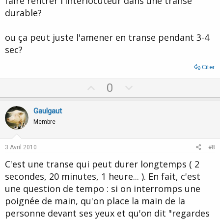
faire rentrer l'interlocuteur dans une transe
durable?
ou ça peut juste l'amener en transe pendant 3-4
sec?
Citer
U
D
0
p
o
v
w
Gaulgaut
o
n
Membre
t
v
e
o
3 Avril 2010
#8
t
C'est une transe qui peut durer longtemps ( 2
e
secondes, 20 minutes, 1 heure... ). En fait, c'est
une question de tempo : si on interromps une
poignée de main, qu'on place la main de la
personne devant ses yeux et qu'on dit "regardes