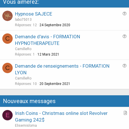
Vous aimerez:
Hypnose SAJECE
u
labo75013
e
Réponses
12
24 Septembre 2020
s
Demande d'avis - FORMATION
C
t
u
HYPNOTHERAPEUTE
i
e
CamilleRo
o
s
Réponses
1
12 Mars 2021
n
t
Demande de renseignements - FORMATION
i
C
u
LYON
o
e
n
CamilleRo
s
Réponses
10
20 Septembre 2021
t
i
Nouveaux messages
o
n
Irish Coins - Christmas online slot Revolver
E
r
Gaming 242$
t
Elisemisloma