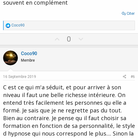
souvent en complément
Citer
R
Coco90
é
a
U
D
0
c
p
o
t
i
v
w
Coco90
o
o
n
n
Membre
s
t
v
:
e
o
16 Septembre 2019
#6
t
C est ce qui m'a séduit, et pour arriver à son
e
niveau il faut une belle richesse intérieure. On
entend très facilement les personnes qu elle a
formé. Je sais que je ne regrette pas du tout.
Bien au contraire. Je pense qu il faut choisir sa
formation en fonction de sa personnalité, le style
d hypnose qui nous correspond le plus.... Sinon la