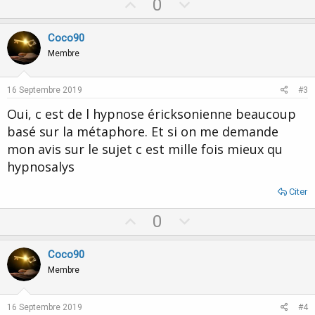
U
D
0
p
o
v
w
Coco90
o
n
Membre
t
v
e
o
16 Septembre 2019
#3
t
Oui, c est de l hypnose éricksonienne beaucoup
e
basé sur la métaphore. Et si on me demande
mon avis sur le sujet c est mille fois mieux qu
hypnosalys
Citer
U
D
0
p
o
v
w
Coco90
o
n
Membre
t
v
e
o
16 Septembre 2019
#4