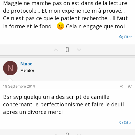
Maggie ne marche pas on est dans de la lecture
de protocole... Et mon expérience m à prouvé...
Ce n est pas ce que le patient recherche... Il faut
la forme et le fond...
Cela n engage que moi.
Citer
U
D
0
p
o
v
w
Nurse
N
o
n
Membre
t
v
e
o
18 Septembre 2019
#7
t
Bsr svp quelqu un a des script de camille
e
concernant le perfectionnisme et faire le deuil
apres un divorce merci
Citer
U
D