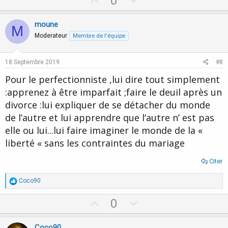
0
p
o
v
w
moune
M
o
n
Moderateur
Membre de l'équipe
t
v
e
o
18 Septembre 2019
#8
t
Pour le perfectionniste ,lui dire tout simplement
e
:apprenez à être imparfait ;faire le deuil après un
divorce :lui expliquer de se détacher du monde
de l’autre et lui apprendre que l’autre n’ est pas
elle ou lui...lui faire imaginer le monde de la «
liberté « sans les contraintes du mariage
Citer
R
Coco90
é
a
U
D
0
c
p
o
t
i
v
w
Coco90