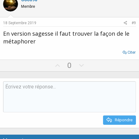
o
o
n
n
Membre
s
t
v
:
e
o
18 Septembre 2019
#9
t
En version sagesse il faut trouver la façon de le
e
métaphorer
Citer
U
D
0
p
o
v
w
o
n
t
v
e
o
t
e
Répondre