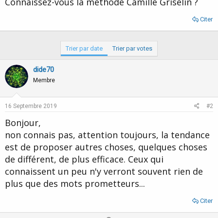
Connaissez-vous la méthode Camille Griselin ?
d
t
e
Citer
l
a
d
i
Trier par date
Trier par votes
s
c
dide70
u
Membre
s
s
i
16 Septembre 2019
#2
o
n
Bonjour,
non connais pas, attention toujours, la tendance
est de proposer autres choses, quelques choses
de différent, de plus efficace. Ceux qui
connaissent un peu n'y verront souvent rien de
plus que des mots prometteurs...
Citer