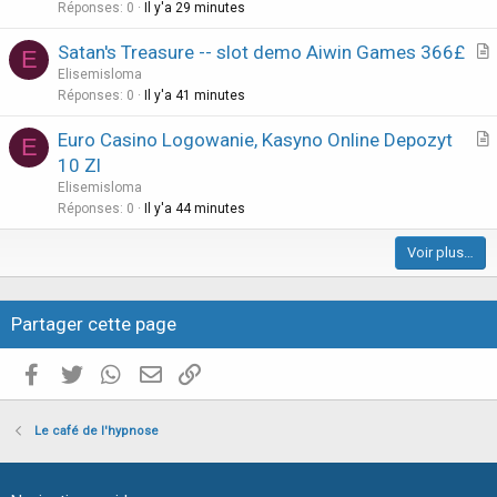
i
Réponses
0
Il y'a 29 minutes
c
Satan's Treasure -- slot demo Aiwin Games 366£
l
E
r
Elisemisloma
e
t
Réponses
0
Il y'a 41 minutes
i
Euro Casino Logowanie, Kasyno Online Depozyt
E
c
r
10 Zl
l
t
Elisemisloma
e
i
Réponses
0
Il y'a 44 minutes
c
Voir plus…
l
e
Partager cette page
Facebook
Twitter
WhatsApp
E-mail valide
Copier le lien
Le café de l'hypnose