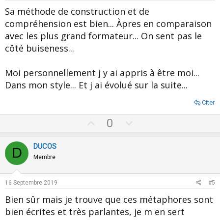
t
Sa méthode de construction et de
e
compréhension est bien... Àpres en comparaison
avec les plus grand formateur... On sent pas le
côté buiseness...
Moi personnellement j y ai appris à être moi...
Dans mon style... Et j ai évolué sur la suite...
Citer
U
D
0
p
o
v
w
DUCOS
D
o
n
Membre
t
v
e
o
16 Septembre 2019
#5
t
Bien sûr mais je trouve que ces métaphores sont
e
bien écrites et très parlantes, je m en sert