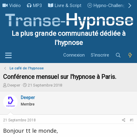
Vidéo
MP3
Livre & Script
Hypno-Challenge
La plus grande communauté dédiée à
l'hypnose
Connexion
S'inscrire
Le café de l'hypnose
Conférence mensuel sur l'hypnose à Paris.
I
D
Deeper
21 Septembre 2018
n
a
i
t
Deeper
t
e
Membre
i
d
a
e
t
d
21 Septembre 2018
#1
e
é
u
b
Bonjour tt le monde,
r
u