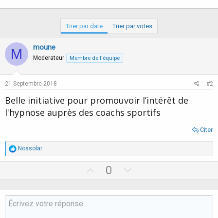
Trier par date
Trier par votes
moune
M
Moderateur
Membre de l'équipe
21 Septembre 2018
#2
Belle initiative pour promouvoir l’intérêt de
l'hypnose auprès des coachs sportifs
Citer
R
Nossolar
é
a
U
D
0
c
p
o
t
i
v
w
o
o
n
n
s
t
v
: