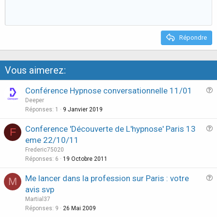
e
o
t
e
Répondre
Vous aimerez:
Conférence Hypnose conversationnelle 11/01
u
Deeper
e
Réponses
1
9 Janvier 2019
s
Conference 'Découverte de L'hypnose' Paris 13
F
t
u
eme 22/10/11
i
e
Frederic75020
o
s
Réponses
6
19 Octobre 2011
n
t
Me lancer dans la profession sur Paris : votre
i
M
u
avis svp
o
e
n
Martial37
s
Réponses
9
26 Mai 2009