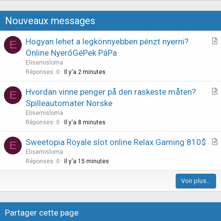
t
i
Nouveaux messages
o
n
Hogyan lehet a legkönnyebben pénzt nyerni?
E
r
Online NyerőGéPek PáPa
t
Elisemisloma
i
Réponses
0
Il y'a 2 minutes
c
Hvordan vinne penger på den raskeste måten?
l
E
r
Spilleautomater Norske
e
t
Elisemisloma
i
Réponses
0
Il y'a 8 minutes
c
Sweetopia Royale slot online Relax Gaming 810$
l
E
r
Elisemisloma
e
t
Réponses
0
Il y'a 15 minutes
i
Voir plus…
c
l
e
Partager cette page