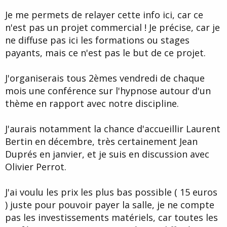
d
t
Je me permets de relayer cette info ici, car ce
e
l
n'est pas un projet commercial ! Je précise, car je
a
ne diffuse pas ici les formations ou stages
d
i
payants, mais ce n'est pas le but de ce projet.
s
c
J'organiserais tous 2èmes vendredi de chaque
u
s
mois une conférence sur l'hypnose autour d'un
s
thème en rapport avec notre discipline.
i
o
n
J'aurais notamment la chance d'accueillir Laurent
Bertin en décembre, très certainement Jean
Duprés en janvier, et je suis en discussion avec
Olivier Perrot.
J'ai voulu les prix les plus bas possible ( 15 euros
) juste pour pouvoir payer la salle, je ne compte
pas les investissements matériels, car toutes les