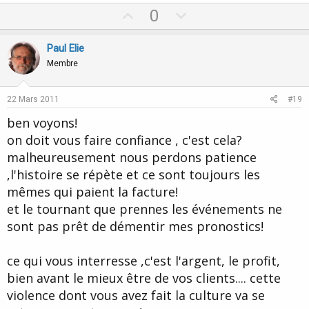
U
D
0
p
o
v
w
Paul Elie
o
n
Membre
t
v
e
o
22 Mars 2011
#19
t
ben voyons!
e
on doit vous faire confiance , c'est cela?
malheureusement nous perdons patience
,l'histoire se répète et ce sont toujours les
mêmes qui paient la facture!
et le tournant que prennes les événements ne
sont pas prêt de démentir mes pronostics!
ce qui vous interresse ,c'est l'argent, le profit,
bien avant le mieux être de vos clients.... cette
violence dont vous avez fait la culture va se