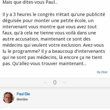
Mais que dites-vous Paul...
e
Il y a 3 heures le congrès n'était qu'une publicité
déguisée pour monter une petite école, un
intervenant vous montre que vous avez tout
faux, qu'à cela ne tienne vous voilà dans une
autre accusation, maintenant ce sont des
médecins qui veulent votre exclusion. Avez-vous
lu le programme? Il y a beaucoup d'intervenants
qui ne sont pas médecins, là encore ça ne tient
pas. Qu'allez-vous trouver maintenant...
Citer
U
D
0
p
o
v
w
Paul Elie
o
n
Membre
t
v