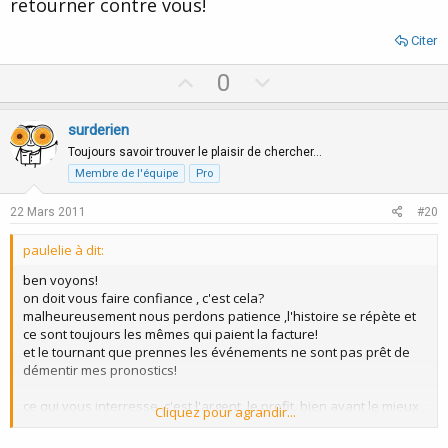
retourner contre vous!
Citer
U
D
0
p
o
v
w
surderien
o
n
Toujours savoir trouver le plaisir de chercher…
t
v
Membre de l'équipe
Pro
e
o
22 Mars 2011
#20
t
e
paulelie à dit:
ben voyons!
on doit vous faire confiance , c'est cela?
malheureusement nous perdons patience ,l'histoire se répète et
ce sont toujours les mêmes qui paient la facture!
et le tournant que prennes les événements ne sont pas prêt de
démentir mes pronostics!
ce qui vous interresse ,c'est l'argent, le profit, bien avant le mieux
Cliquez pour agrandir...
être de vos clients.... cette violence dont vous avez fait la culture
va se retourner contre vous!