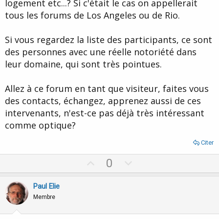
logement etc...? Si c'était le cas on appellerait
tous les forums de Los Angeles ou de Rio.
Si vous regardez la liste des participants, ce sont
des personnes avec une réelle notoriété dans
leur domaine, qui sont très pointues.
Allez à ce forum en tant que visiteur, faites vous
des contacts, échangez, apprenez aussi de ces
intervenants, n'est-ce pas déjà très intéressant
comme optique?
Citer
U
D
0
p
o
v
w
Paul Elie
o
n
Membre
t
v