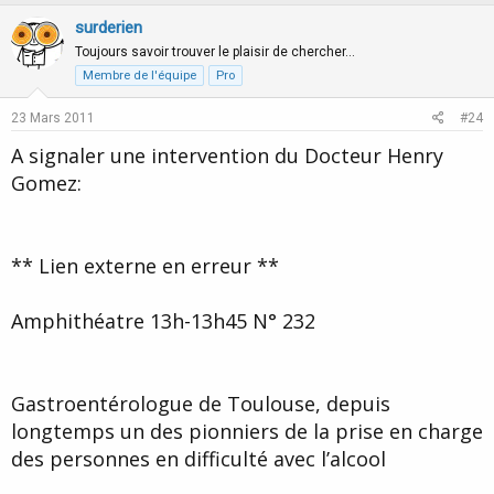
p
o
v
w
surderien
o
n
Toujours savoir trouver le plaisir de chercher…
t
v
Membre de l'équipe
Pro
e
o
23 Mars 2011
#24
t
A signaler une intervention du Docteur Henry
e
Gomez:
** Lien externe en erreur **
Amphithéatre 13h-13h45 N° 232
Gastroentérologue de Toulouse, depuis
longtemps un des pionniers de la prise en charge
des personnes en difficulté avec l’alcool