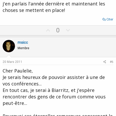
j'en parlais l'année dernière et maintenant les
choses se mettent en place!
Citer
U
D
0
p
o
v
w
msicc
o
n
Membre
t
v
e
o
20 Mars 2011
#6
t
Cher Paulelie,
e
Je serais heureux de pouvoir assister à une de
vos conférences...
En tout cas, je serai à Biarritz, et j'espère
rencontrer des gens de ce forum comme vous
peut-être...
Pourquoi ces éternelles remarques concernant le