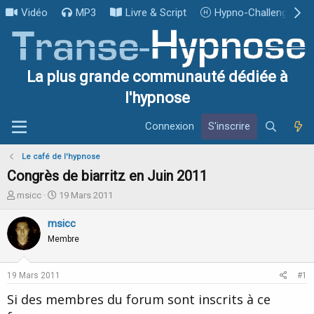
Vidéo
MP3
Livre & Script
Hypno-Challenge
La plus grande communauté dédiée à
l'hypnose
Connexion
S'inscrire
Le café de l'hypnose
Congrès de biarritz en Juin 2011
I
D
msicc
19 Mars 2011
n
a
i
t
msicc
t
e
Membre
i
d
a
e
t
d
19 Mars 2011
#1
e
é
u
b
Si des membres du forum sont inscrits à ce
r
u