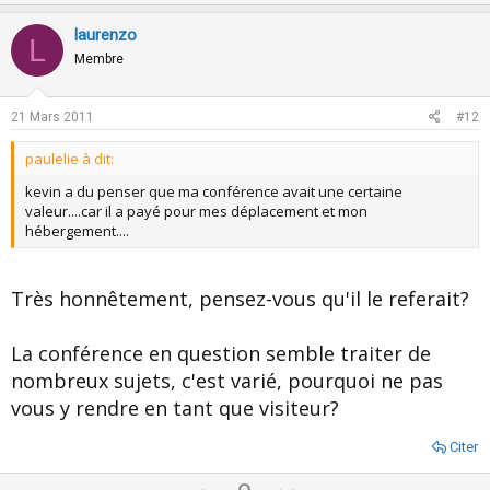
p
o
v
w
laurenzo
L
o
n
Membre
t
v
e
o
21 Mars 2011
#12
t
paulelie à dit:
e
kevin a du penser que ma conférence avait une certaine
valeur....car il a payé pour mes déplacement et mon
hébergement....
Très honnêtement, pensez-vous qu'il le referait?
La conférence en question semble traiter de
nombreux sujets, c'est varié, pourquoi ne pas
vous y rendre en tant que visiteur?
Citer