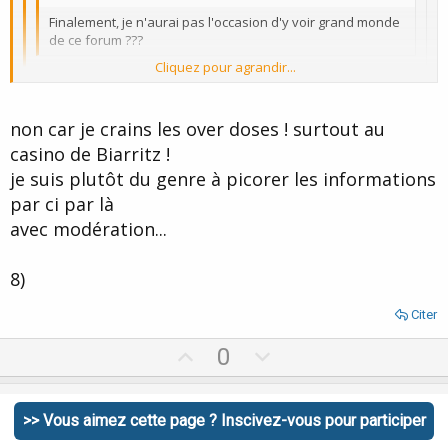
Finalement, je n'aurai pas l'occasion d'y voir grand monde
de ce forum ???
Cliquez pour agrandir...
Ben si....mais ça n'a pas l'air de t'interresser puisque tu n'y as
pas répondu :roll:
Cliquez pour agrandir...
non car je crains les over doses ! surtout au
Pour moi, ce sera surement pour l'entrée gratuite le 2juin au
casino de Biarritz !
Cliquez pour agrandir...
soir....
je suis plutôt du genre à picorer les informations
Je suis inscrit pour les trois jours...
Peut-être pourront nous faire connaissance....
par ci par là
Surderien sera présent?
avec modération...
8)
Citer
U
D
0
p
o
v
w
msicc
>> Vous aimez cette page ? Inscivez-vous pour participer
o
n
Membre