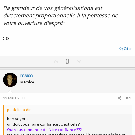
"la grandeur de vos généralisations est
directement proportionnelle à la petitesse de
votre ouverture d'esprit"
:lol:
Citer
U
D
0
p
o
v
w
msicc
o
n
Membre
t
v
e
o
22 Mars 2011
#21
t
paulelie à dit:
e
ben voyons!
on doit vous faire confiance , c'est cela?
Qui vous demande de faire confiance???
malheureusement nous perdons patience ,l'histoire se répète et