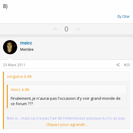
8)
Citer
U
D
0
p
o
v
w
msicc
o
n
Membre
t
v
e
o
23 Mars 2011
#25
t
xorguina à dit:
e
msicc à dit:
Finalement, je n'aurai pas l'occasion d'y voir grand monde de
ce forum ???
Ben si....mais ça n'a pas l'air de t'interresser puisque tu n'y as pas
répondu :roll:
Cliquez pour agrandir...