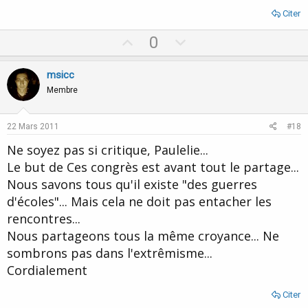
Citer
U
D
0
p
o
v
w
msicc
o
n
Membre
t
v
e
o
22 Mars 2011
#18
t
Ne soyez pas si critique, Paulelie...
e
Le but de Ces congrès est avant tout le partage...
Nous savons tous qu'il existe "des guerres
d'écoles"... Mais cela ne doit pas entacher les
rencontres...
Nous partageons tous la même croyance... Ne
sombrons pas dans l'extrêmisme...
Cordialement
Citer