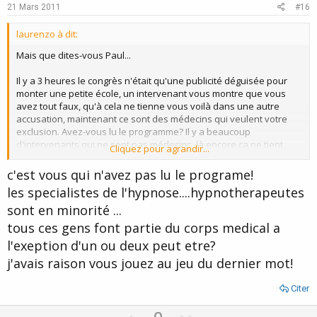
e
o
21 Mars 2011
#16
t
laurenzo à dit:
e
Mais que dites-vous Paul...
Il y a 3 heures le congrès n'était qu'une publicité déguisée pour
monter une petite école, un intervenant vous montre que vous
avez tout faux, qu'à cela ne tienne vous voilà dans une autre
accusation, maintenant ce sont des médecins qui veulent votre
exclusion. Avez-vous lu le programme? Il y a beaucoup
d'intervenants qui ne sont pas médecins, là encore ça ne tient
Cliquez pour agrandir...
pas. Qu'allez-vous trouver maintenant...
c'est vous qui n'avez pas lu le programe!
les specialistes de l'hypnose....hypnotherapeutes
sont en minorité ...
tous ces gens font partie du corps medical a
l'exeption d'un ou deux peut etre?
j'avais raison vous jouez au jeu du dernier mot!
Citer