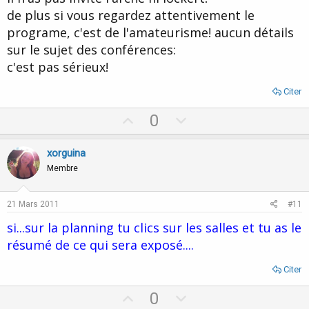
de plus si vous regardez attentivement le
programe, c'est de l'amateurisme! aucun détails
sur le sujet des conférences:
c'est pas sérieux!
Citer
U
D
0
p
o
v
w
xorguina
o
n
Membre
t
v
e
o
21 Mars 2011
#11
t
si...sur la planning tu clics sur les salles et tu as le
e
résumé de ce qui sera exposé....
Citer
U
D
0