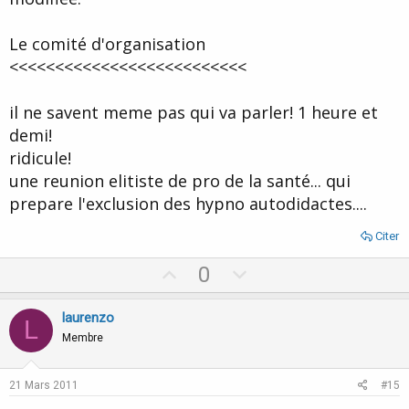
Le comité d'organisation
<<<<<<<<<<<<<<<<<<<<<<<<<<
il ne savent meme pas qui va parler! 1 heure et
demi!
ridicule!
une reunion elitiste de pro de la santé... qui
prepare l'exclusion des hypno autodidactes....
Citer
U
D
0
p
o
v
w
laurenzo
L
o
n
Membre
t
v
e
o
21 Mars 2011
#15
t