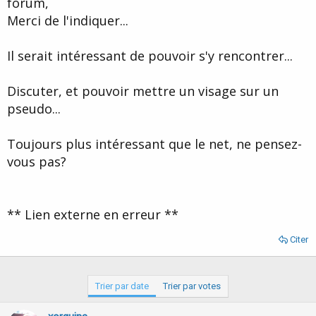
forum,
d
t
Merci de l'indiquer...
e
l
a
Il serait intéressant de pouvoir s'y rencontrer...
d
i
s
Discuter, et pouvoir mettre un visage sur un
c
pseudo...
u
s
s
Toujours plus intéressant que le net, ne pensez-
i
vous pas?
o
n
** Lien externe en erreur **
Citer
Trier par date
Trier par votes