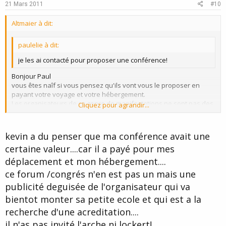
e
o
21 Mars 2011
#10
t
Altmaier à dit:
e
paulelie à dit:
je les ai contacté pour proposer une conférence!
Bonjour Paul
vous êtes naîf si vous pensez qu'ils vont vous le proposer en
payant votre voyage et votre hébergement.
Les organisateurs de ce genre de manifestations ne sont pas des
Cliquez pour agrandir...
philanthropes :roll:
Cliquez pour agrandir...
kevin a du penser que ma conférence avait une
certaine valeur....car il a payé pour mes
déplacement et mon hébergement....
ce forum /congrés n'en est pas un mais une
publicité deguisée de l'organisateur qui va
bientot monter sa petite ecole et qui est a la
recherche d'une acreditation....
il n'as pas invité l'arche ni lockert!