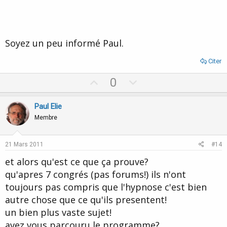
Soyez un peu informé Paul.
Citer
U
D
0
p
o
v
w
Paul Elie
o
n
Membre
t
v
e
o
21 Mars 2011
#14
t
et alors qu'est ce que ça prouve?
e
qu'apres 7 congrés (pas forums!) ils n'ont
toujours pas compris que l'hypnose c'est bien
autre chose que ce qu'ils presentent!
un bien plus vaste sujet!
avez vous parcouru le programme?