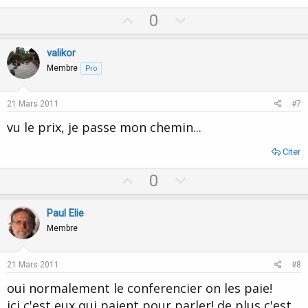
U
D
0
p
o
v
w
valikor
o
n
Membre
Pro
t
v
e
o
21 Mars 2011
#7
t
vu le prix, je passe mon chemin...
e
Citer
U
D
0
p
o
v
w
Paul Elie
o
n
Membre
t
v
e
o
21 Mars 2011
#8
t
oui normalement le conferencier on les paie!
e
ici c'est eux qui paient pour parler! de plus c'est