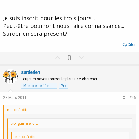
Pour moi, ce sera surement pour l'entrée gratuite le 2juin au soir....
Cliquez pour agrandir...
Je suis inscrit pour les trois jours...
Peut-être pourront nous faire connaissance....
Surderien sera présent?
Citer
U
D
0
p
o
v
w
surderien
o
n
Toujours savoir trouver le plaisir de chercher…
t
v
Membre de l'équipe
Pro
e
o
23 Mars 2011
#26
t
e
msicc à dit:
xorguina à dit:
msicc à dit: