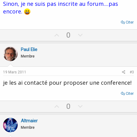
Sinon, je ne suis pas inscrite au forum....pas
encore.
Citer
U
D
0
p
o
v
w
Paul Elie
o
n
Membre
t
v
e
o
19 Mars 2011
#3
t
je les ai contacté pour proposer une conference!
e
Citer
U
D
0
p
o
v
w
Altmaier
o
n
Membre
t
v