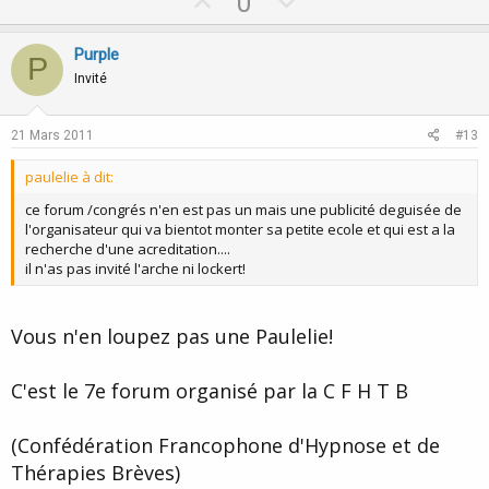
U
D
0
p
o
v
w
Purple
P
o
n
Invité
t
v
e
o
21 Mars 2011
#13
t
paulelie à dit:
e
ce forum /congrés n'en est pas un mais une publicité deguisée de
l'organisateur qui va bientot monter sa petite ecole et qui est a la
recherche d'une acreditation....
il n'as pas invité l'arche ni lockert!
Vous n'en loupez pas une Paulelie!
C'est le 7e forum organisé par la C F H T B
(Confédération Francophone d'Hypnose et de
Thérapies Brèves)