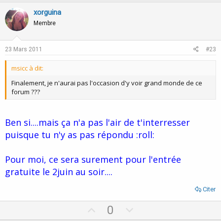
p
o
v
w
xorguina
o
n
Membre
t
v
e
o
23 Mars 2011
#23
t
msicc à dit:
e
Finalement, je n'aurai pas l'occasion d'y voir grand monde de ce
forum ???
Ben si....mais ça n'a pas l'air de t'interresser
puisque tu n'y as pas répondu :roll:
Pour moi, ce sera surement pour l'entrée
gratuite le 2juin au soir....
Citer
U
D
0