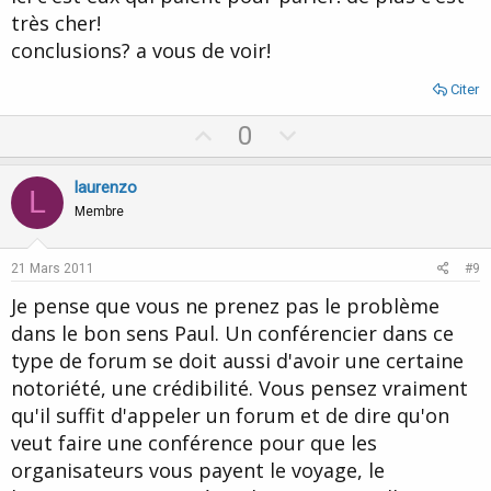
très cher!
conclusions? a vous de voir!
Citer
U
D
0
p
o
v
w
laurenzo
L
o
n
Membre
t
v
e
o
21 Mars 2011
#9
t
Je pense que vous ne prenez pas le problème
e
dans le bon sens Paul. Un conférencier dans ce
type de forum se doit aussi d'avoir une certaine
notoriété, une crédibilité. Vous pensez vraiment
qu'il suffit d'appeler un forum et de dire qu'on
veut faire une conférence pour que les
organisateurs vous payent le voyage, le