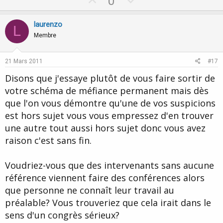
U
D
0
p
o
v
w
laurenzo
L
o
n
Membre
t
v
e
o
21 Mars 2011
#17
t
Disons que j'essaye plutôt de vous faire sortir de
e
votre schéma de méfiance permanent mais dès
que l'on vous démontre qu'une de vos suspicions
est hors sujet vous vous empressez d'en trouver
une autre tout aussi hors sujet donc vous avez
raison c'est sans fin.
Voudriez-vous que des intervenants sans aucune
référence viennent faire des conférences alors
que personne ne connaît leur travail au
préalable? Vous trouveriez que cela irait dans le
sens d'un congrès sérieux?