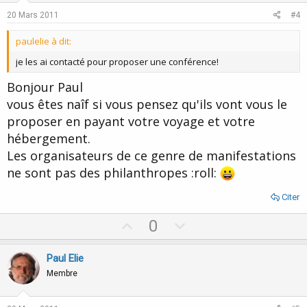
e
o
20 Mars 2011
#4
t
paulelie à dit:
e
je les ai contacté pour proposer une conférence!
Bonjour Paul
vous êtes naîf si vous pensez qu'ils vont vous le
proposer en payant votre voyage et votre
hébergement.
Les organisateurs de ce genre de manifestations
ne sont pas des philanthropes :roll:
Citer
U
D
0
p
o
v
w
Paul Elie
o
n
Membre
t
v