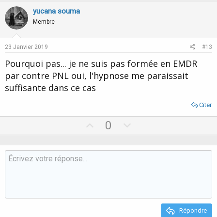
v
w
yucana souma
o
n
Membre
t
v
e
o
23 Janvier 2019
#13
t
Pourquoi pas... je ne suis pas formée en EMDR
e
par contre PNL oui, l'hypnose me paraissait
suffisante dans ce cas
Citer
U
D
0
p
o
v
w
o
n
t
v
e
o
t
e
Répondre