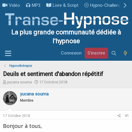
Vidéo
MP3
Livre & Script
Hypno-Challenge
La plus grande communauté dédiée à
l'hypnose
Connexion
S'inscrire
Hypnothérapie
Deuils et sentiment d'abandon répétitif
I
D
yucana souma
17 Octobre 2018
n
a
i
t
yucana souma
t
e
Membre
i
d
a
e
t
d
17 Octobre 2018
#1
e
é
u
b
Bonjour à tous,
r
u