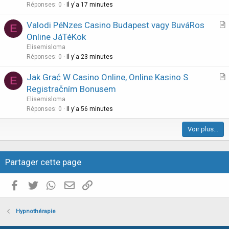
t
Réponses
0
Il y'a 17 minutes
i
Valodi PéNzes Casino Budapest vagy BuváRos
E
c
r
Online JáTéKok
l
t
Elisemisloma
e
i
Réponses
0
Il y'a 23 minutes
c
Jak Grać W Casino Online, Online Kasino S
l
E
r
Registračním Bonusem
e
t
Elisemisloma
i
Réponses
0
Il y'a 56 minutes
c
Voir plus…
l
e
Partager cette page
Facebook
Twitter
WhatsApp
E-mail valide
Copier le lien
Hypnothérapie