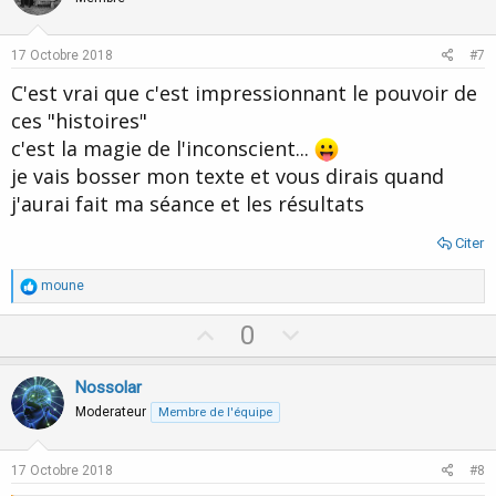
s
t
v
:
e
o
17 Octobre 2018
#7
t
C'est vrai que c'est impressionnant le pouvoir de
e
ces "histoires"
c'est la magie de l'inconscient...
je vais bosser mon texte et vous dirais quand
j'aurai fait ma séance et les résultats
Citer
R
moune
é
a
U
D
0
c
p
o
t
i
v
w
Nossolar
o
o
n
n
Moderateur
Membre de l'équipe
s
t
v
:
e
o
17 Octobre 2018
#8
t