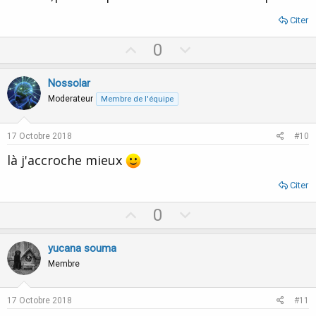
Citer
U
D
0
p
o
v
w
Nossolar
o
n
Moderateur
Membre de l'équipe
t
v
e
o
17 Octobre 2018
#10
t
là j'accroche mieux
e
Citer
U
D
0
p
o
v
w
yucana souma
o
n
Membre
t
v
e
o
17 Octobre 2018
#11
t