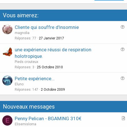
Vous aimerez:
Cliente qui souffre d'insomnie
u
magnolia
e
Réponses
77
27 Janvier 2017
s
une expérience réussi de respiration
t
u
holotropique.
i
e
Pieds crouteux
o
s
Réponses
3
25 Octobre 2010
n
t
Petite expérience...
i
u
Eluno
o
e
Réponses
147
2 Octobre 2009
n
s
t
Nouveaux messages
i
o
Penny Pelican - BGAMING 310€
E
n
r
Elisemisloma