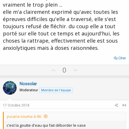
e
vraiment le trop plein ...
elle m'a clairement exprimé qu'avec toutes les
épreuves difficiles qu'elle a traversé, elle s'est
toujours refusé de fléchir. du coup elle a tout
porté sur elle tout ce temps et aujourd'hui, les
choses la rattrape, effectivement elle est sous
anxiolytiques mais à doses raisonnées.
Citer
U
D
0
p
o
v
w
Nossolar
o
n
Moderateur
Membre de l'équipe
t
v
e
o
17 Octobre 2018
#4
t
yucana souma à dit:
e
c'est la goutte d'eau qui fait déborder le vase