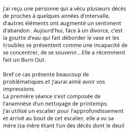
d
t
j'ai reçu une personne qui a vécu plusieurs décès
e
l
de proches à quelques années d'intervalle,
a
d'autres éléments ont augmenté un sentiment
d
i
d'abandon . Aujourd'hui, face à un divorce, c'est
s
la goutte d'eau qui fait déborder le vase et les
c
troubles se présentent comme une incapacité de
u
s
se concentrer, de se souvenir....Elle a récemment
s
fait un Burn Out.
i
o
n
Bref ce cas présente beaucoup de
problématiques et j'aurai aimé avoir vos
impressions.
La première séance s'est composée de
l'anamnèse d'un nettoyage de printemps.
J'ai utilisé un escalier pour l'approfondissement
et arrivé au bout de cet escalier, elle a vu sa
mère (sa mère étant l'un des décès dont le deuil