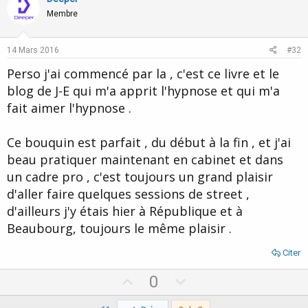
o
n
Membre
t
v
e
o
14 Mars 2016
#32
t
Perso j'ai commencé par la , c'est ce livre et le
e
blog de J-E qui m'a apprit l'hypnose et qui m'a
fait aimer l'hypnose .
Ce bouquin est parfait , du début à la fin , et j'ai
beau pratiquer maintenant en cabinet et dans
un cadre pro , c'est toujours un grand plaisir
d'aller faire quelques sessions de street ,
d'ailleurs j'y étais hier à République et à
Beaubourg, toujours le même plaisir .
Citer
U
D
0
p
o