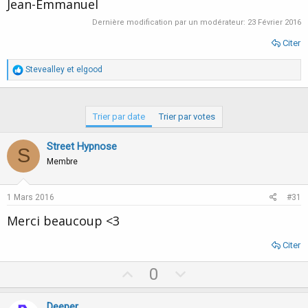
Jean-Emmanuel
Dernière modification par un modérateur:
23 Février 2016
Citer
R
Stevealley
et
elgood
é
a
c
t
Trier par date
Trier par votes
i
o
Street Hypnose
n
S
s
Membre
:
1 Mars 2016
#31
Merci beaucoup <3
Citer
U
D
0
p
o
v
w
Deeper