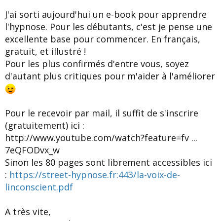
d
t
J'ai sorti aujourd'hui un e-book pour apprendre
e
l
l'hypnose. Pour les débutants, c'est je pense une
a
excellente base pour commencer. En français,
d
i
gratuit, et illustré !
s
Pour les plus confirmés d'entre vous, soyez
c
d'autant plus critiques pour m'aider à l'améliorer
u
s
s
i
Pour le recevoir par mail, il suffit de s'inscrire
o
n
(gratuitement) ici :
http://www.youtube.com/watch?feature=fv ...
7eQFODvx_w
Sinon les 80 pages sont librement accessibles ici
:
https://street-hypnose.fr:443/la-voix-de-
linconscient.pdf
A très vite,