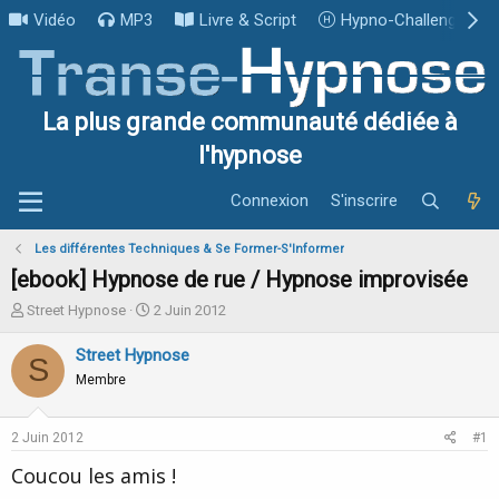
Vidéo
MP3
Livre & Script
Hypno-Challenge
La plus grande communauté dédiée à
l'hypnose
Connexion
S'inscrire
Les différentes Techniques & Se Former-S'Informer
[ebook] Hypnose de rue / Hypnose improvisée
I
D
Street Hypnose
2 Juin 2012
n
a
i
t
Street Hypnose
S
t
e
Membre
i
d
a
e
t
d
2 Juin 2012
#1
e
é
u
b
Coucou les amis !
r
u