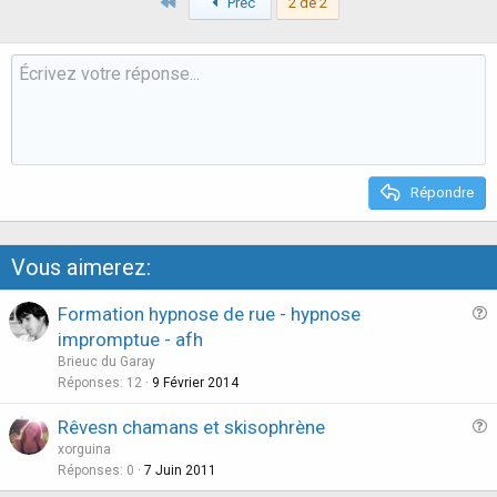
Premier
v
Préc
2 de 2
w
o
n
t
v
e
o
t
e
Répondre
Vous aimerez:
Formation hypnose de rue - hypnose
u
impromptue - afh
e
Brieuc du Garay
s
Réponses
12
9 Février 2014
t
Rêvesn chamans et skisophrène
i
u
xorguina
o
e
Réponses
0
7 Juin 2011
n
s