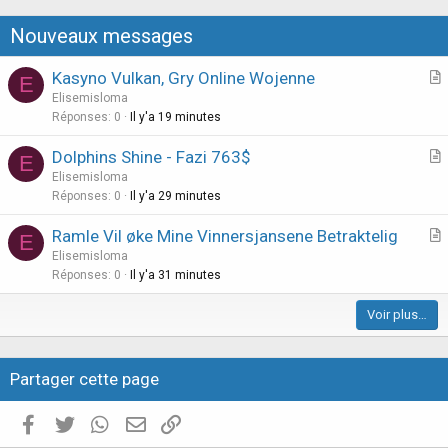
t
Nouveaux messages
i
o
Kasyno Vulkan, Gry Online Wojenne
E
n
r
Elisemisloma
t
Réponses
0
Il y'a 19 minutes
i
Dolphins Shine - Fazi 763$
E
c
r
Elisemisloma
l
t
Réponses
0
Il y'a 29 minutes
e
i
Ramle Vil øke Mine Vinnersjansene Betraktelig
E
c
r
Elisemisloma
l
t
Réponses
0
Il y'a 31 minutes
e
i
Voir plus…
c
l
e
Partager cette page
Facebook
Twitter
WhatsApp
E-mail valide
Copier le lien