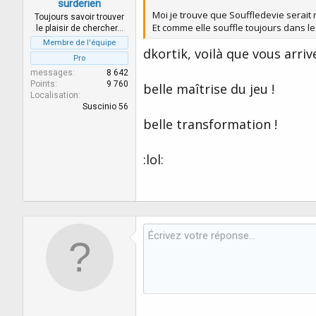
surderien
Moi je trouve que Souffledevie serait 
Toujours savoir trouver
Et comme elle souffle toujours dans 
le plaisir de chercher…
Membre de l'équipe
dkortik, voilà que vous arr
Pro
messages
8 642
Points
9 760
belle maîtrise du jeu !
Localisation
Suscinio 56
belle transformation !
:lol: