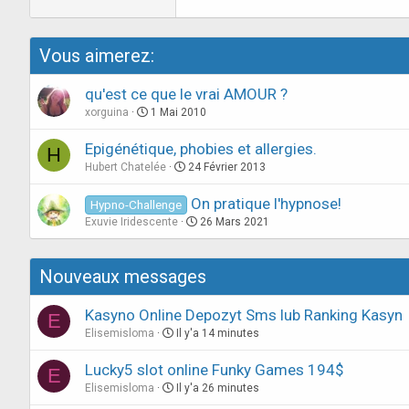
Vous aimerez:
qu'est ce que le vrai AMOUR ?
xorguina
1 Mai 2010
Epigénétique, phobies et allergies.
H
Hubert Chatelée
24 Février 2013
On pratique l'hypnose!
Hypno-Challenge
Exuvie Iridescente
26 Mars 2021
Nouveaux messages
Kasyno Online Depozyt Sms lub Ranking Kasyn
E
Elisemisloma
Il y'a 14 minutes
Lucky5 slot online Funky Games 194$
E
Elisemisloma
Il y'a 26 minutes