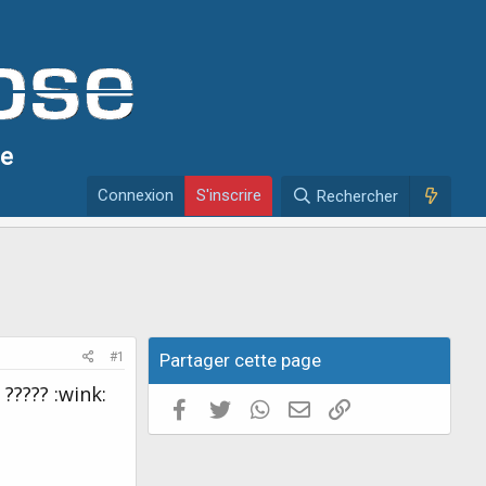
se
Connexion
S'inscrire
Rechercher
#1
Partager cette page
????? :wink:
Facebook
Twitter
WhatsApp
E-mail valide
Copier le lien