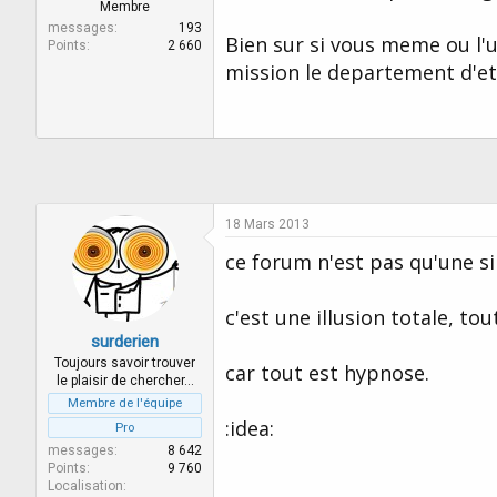
r
u
Membre
d
t
messages
193
Bien sur si vous meme ou l'
e
Points
2 660
l
mission le departement d'etat
a
d
i
s
c
u
s
s
18 Mars 2013
i
ce forum n'est pas qu'une sim
o
n
c'est une illusion totale, tou
surderien
Toujours savoir trouver
car tout est hypnose.
le plaisir de chercher…
Membre de l'équipe
:idea:
Pro
messages
8 642
Points
9 760
Localisation