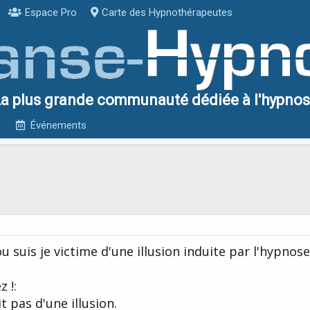
Espace Pro
Carte des Hypnothérapeutes
a plus grande communauté dédiée à l'hypno
Événements
u suis je victime d'une illusion induite par l'hypnose 
 !:
t pas d'une illusion.