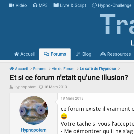
Vidéo
MP3
Livre & Script
Hypno-Challenge
L
Accueil
Forums
Blog
Ressources
Accueil
Forums
Vie du Forum
Le café de l'hypnose
Et si ce forum n'etait qu'une illusion?
I
D
Hypnopotam
18 Mars 2013
n
a
i
t
18 Mars 2013
t
e
ce forum existe il vraiment o
i
d
a
e
t
d
Votre tache si vous l'acceptez
e
é
Hypnopotam
u
b
- Me démontrer qu'il ne s'agi