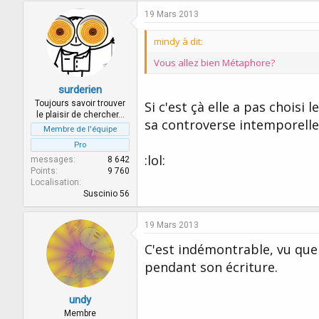
19 Mars 2013
mindy à dit:
Vous allez bien Métaphore?
surderien
Toujours savoir trouver
Si c'est çà elle a pas choisi
le plaisir de chercher…
sa controverse intemporelle
Membre de l'équipe
Pro
:lol:
messages
8 642
Points
9 760
Localisation
Suscinio 56
19 Mars 2013
C'est indémontrable, vu que
pendant son écriture.
undy
Membre