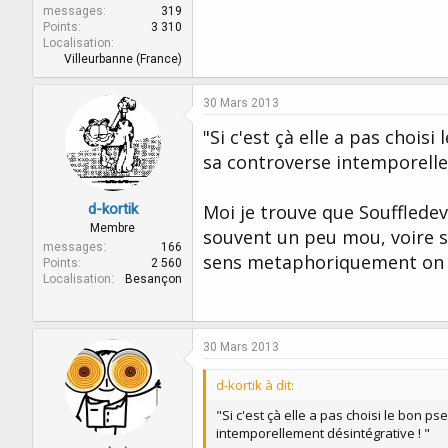
messages
319
Points
3 310
Localisation
Villeurbanne (France)
30 Mars 2013
"Si c'est çà elle a pas chois
sa controverse intemporelle
d-kortik
Moi je trouve que Souffledev
Membre
souvent un peu mou, voire s
messages
166
sens metaphoriquement on s
Points
2 560
Localisation
Besançon
30 Mars 2013
d-kortik à dit:
"Si c'est çà elle a pas choisi le bon p
intemporellement désintégrative ! "