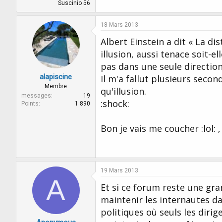
Suscinio 56
18 Mars 2013
Albert Einstein a dit « La di
illusion, aussi tenace soit-el
pas dans une seule direction,
alapiscine
Il m'a fallut plusieurs seco
Membre
qu'illusion.
messages
19
:shock:
Points
1 890
Bon je vais me coucher :lol: 
19 Mars 2013
A
Et si ce forum reste une gra
maintenir les internautes d
politiques où seuls les dirig