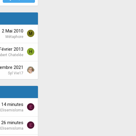
2 Mai 2010
M
Métaphore
Février 2013
H
bert Chatelée
tembre 2021
Syl Vie17
'a 14 minutes
E
Elisemisloma
'a 26 minutes
E
Elisemisloma