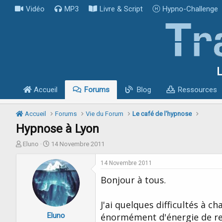
Vidéo
MP3
Livre & Script
Hypno-Challenge
L
Accueil
Forums
Blog
Ressources
Accueil
Forums
Vie du Forum
Le café de l'hypnose
Hypnose à Lyon
I
D
Eluno
14 Novembre 2011
n
a
i
t
14 Novembre 2011
t
e
Bonjour à tous.
i
d
a
e
t
d
J'ai quelques difficultés à 
e
é
Eluno
u
b
énormément d'énergie de res