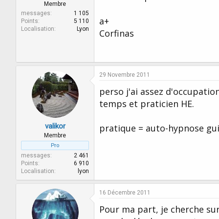
Membre
messages
1 105
a+
Points
5 110
Localisation
Lyon
Corfinas
29 Novembre 2011
perso j'ai assez d'occupatio
temps et praticien HE.
valikor
pratique = auto-hypnose guid
Membre
Pro
messages
2 461
Points
6 910
Localisation
lyon
16 Décembre 2011
Pour ma part, je cherche sur