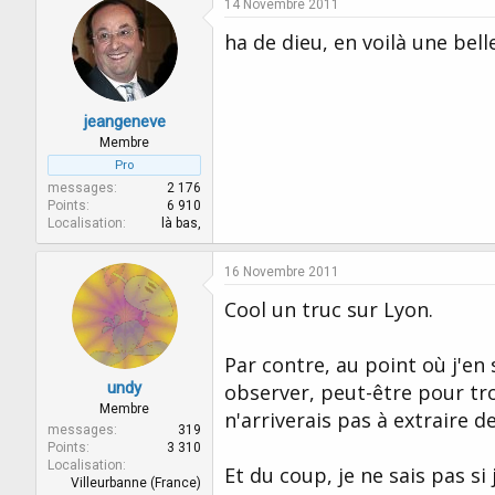
14 Novembre 2011
ha de dieu, en voilà une bell
jeangeneve
Membre
Pro
messages
2 176
Points
6 910
Localisation
là bas,
16 Novembre 2011
Cool un truc sur Lyon.
Par contre, au point où j'en 
undy
observer, peut-être pour tr
Membre
n'arriverais pas à extraire d
messages
319
Points
3 310
Localisation
Et du coup, je ne sais pas si
Villeurbanne (France)