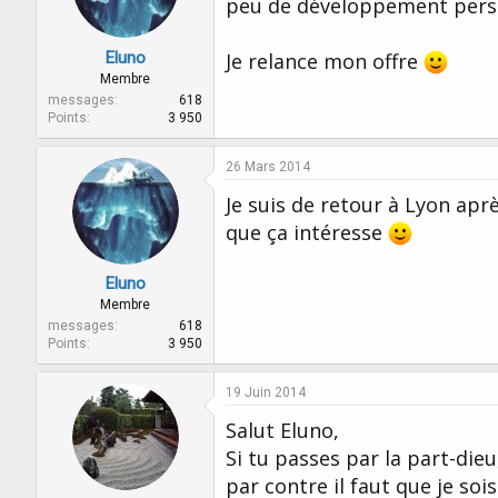
peu de développement perso
Eluno
Je relance mon offre
Membre
messages
618
Points
3 950
26 Mars 2014
Je suis de retour à Lyon apr
que ça intéresse
Eluno
Membre
messages
618
Points
3 950
19 Juin 2014
Salut Eluno,
Si tu passes par la part-dieu
par contre il faut que je sois