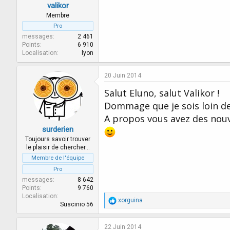
valikor
Membre
Pro
messages
2 461
Points
6 910
Localisation
lyon
20 Juin 2014
Salut Eluno, salut Valikor !
Dommage que je sois loin de 
A propos vous avez des nouv
surderien
Toujours savoir trouver
le plaisir de chercher…
Membre de l'équipe
Pro
messages
8 642
Points
9 760
Localisation
R
xorguina
Suscinio 56
é
a
c
22 Juin 2014