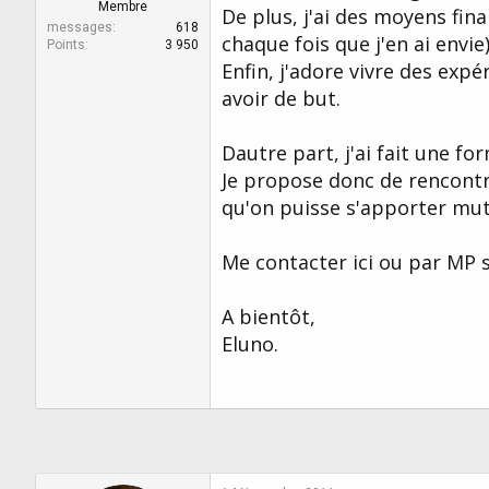
r
u
Membre
De plus, j'ai des moyens fin
d
t
messages
618
chaque fois que j'en ai envie)
e
Points
3 950
l
Enfin, j'adore vivre des exp
a
avoir de but.
d
i
s
Dautre part, j'ai fait une fo
c
Je propose donc de rencontre
u
s
qu'on puisse s'apporter mu
s
i
Me contacter ici ou par MP s
o
n
A bientôt,
Eluno.