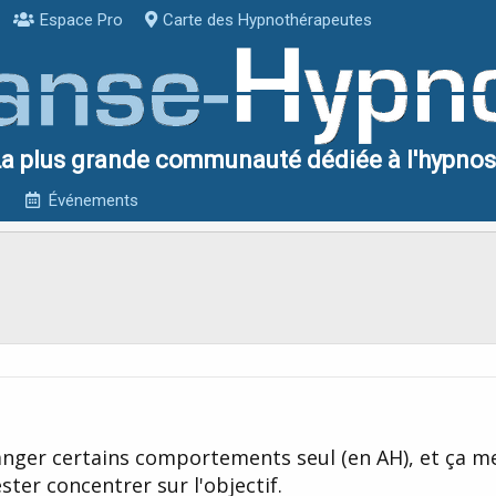
Espace Pro
Carte des Hypnothérapeutes
a plus grande communauté dédiée à l'hypno
Événements
changer certains comportements seul (en AH), et ça 
ter concentrer sur l'objectif.