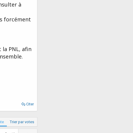
nsulter à
ans forcément
 la PNL, afin
ensemble.
Citer
ate
Trier par votes