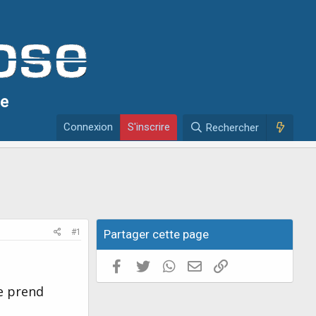
se
Connexion
S'inscrire
Rechercher
#1
Partager cette page
Facebook
Twitter
WhatsApp
E-mail valide
Copier le lien
me prend