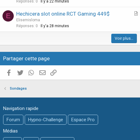
t
Réponses
0
Il y'a 22 minutes
i
Hechicera slot online RCT Gaming 449$
E
c
r
Elisemisloma
l
t
Réponses
0
Il y'a 28 minutes
e
i
Voir plus…
c
l
e
Partager cette page
Facebook
Twitter
WhatsApp
E-mail valide
Copier le lien
Sondages
Navigation rapide
Forum
Hypno-Challenge
Espace Pro
Médias