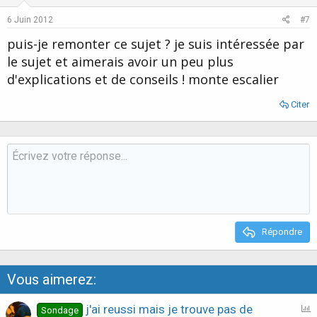
Durant les séances de groupe je fais en sorte de créer un lien in
conscient entre tous et ce qui extraordinaire c'est que à plusieurs
6 Juin 2012
#7
reprise les personnes d'un même groupe se sont retrouvées
puis-je remonter ce sujet ? je suis intéressée par
fortuitement dans un même lieu comme si se lien avait une
rémanence.
le sujet et aimerais avoir un peu plus
Voilà j'espère avoir répondu au plus juste.
d'explications et de conseils ! monte escalier
Citer
Répondre
Vous aimerez:
S
j'ai reussi mais je trouve pas de
Sondage