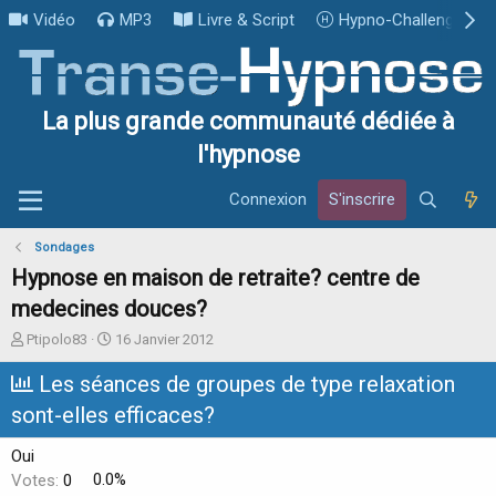
Vidéo
MP3
Livre & Script
Hypno-Challenge
La plus grande communauté dédiée à
l'hypnose
Connexion
S'inscrire
Sondages
Hypnose en maison de retraite? centre de
medecines douces?
I
D
Ptipolo83
16 Janvier 2012
n
a
i
t
Les séances de groupes de type relaxation
t
e
sont-elles efficaces?
i
d
a
e
Oui
t
d
e
é
Votes:
0
0.0%