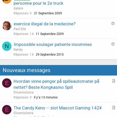
o
personne pour le 2e truck
n
dalanx
d
Réponses
0
21 Septembre 2009
a
exercice illegal de la medecine?
g
u
Paul Elie
e
e
Réponses
14
11 Septembre 2009
s
Impossible soulager patiente insomnies
N
t
u
Nataly
i
e
Réponses
14
29 Septembre 2015
o
s
n
t
Nouveaux messages
i
o
Hvordan vinne penger på spilleautomater på
E
n
r
nettet? Beste Kongkasino Spill
t
Elisemisloma
i
Réponses
0
Il y'a 13 minutes
c
The Candy Keno -- slot Mascot Gaming 142¥
l
E
r
Elisemisloma
e