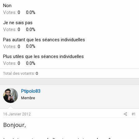
u
b
Non
r
u
d
t
Votes:
0
0.0%
e
Je ne sais pas
l
a
Votes:
0
0.0%
d
Pas autant que les séances individuelles
i
s
Votes:
0
0.0%
c
Plus utiles que les séances individuelles
u
s
Votes:
0
0.0%
s
i
Total des votants
0
o
n
Ptipolo83
Membre
16 Janvier 2012
#1
Bonjour,