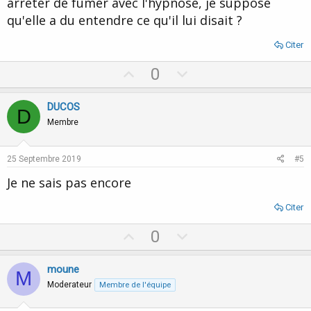
arrêter de fumer avec l'hypnose, je suppose
qu'elle a du entendre ce qu'il lui disait ?
Citer
U
D
0
p
o
v
w
DUCOS
D
o
n
Membre
t
v
e
o
25 Septembre 2019
#5
t
Je ne sais pas encore
e
Citer
U
D
0
p
o
v
w
moune
M
o
n
Moderateur
Membre de l'équipe
t
v