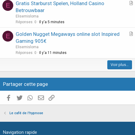
Gratis Starburst Spelen, Holland Casino
E
c
r
Betrouwbaar
l
t
Elisemisloma
e
i
Réponses
0
Il y'a 5 minutes
c
Golden Nugget Megaways online slot Inspired
l
E
r
Gaming 905€
e
t
Elisemisloma
i
Réponses
0
Il y'a 11 minutes
c
Voir plus…
l
e
Partager cette page
Facebook
Twitter
WhatsApp
E-mail valide
Copier le lien
Le café de l'hypnose
Navigation rapide