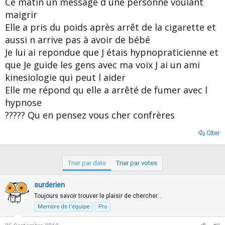
Ce matin un message d une personne voulant
d
t
maigrir
e
l
Elle a pris du poids après arrêt de la cigarette et
a
aussi n arrive pas à avoir de bébé
d
i
Je lui ai repondue que J étais hypnopraticienne et
s
que Je guide les gens avec ma voix J ai un ami
c
kinesiologie qui peut l aider
u
s
Elle me répond qu elle a arrêté de fumer avec l
s
hypnose
i
????? Qu en pensez vous cher confrères
o
n
Citer
Trier par date
Trier par votes
surderien
Toujours savoir trouver le plaisir de chercher…
Membre de l'équipe
Pro