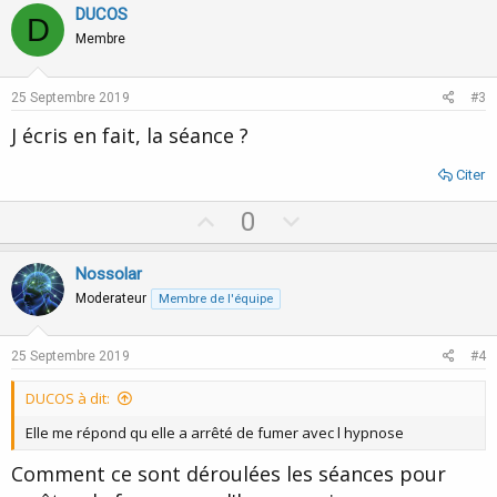
v
w
DUCOS
D
o
n
Membre
t
v
e
o
25 Septembre 2019
#3
t
J écris en fait, la séance ?
e
Citer
U
D
0
p
o
v
w
Nossolar
o
n
Moderateur
Membre de l'équipe
t
v
e
o
25 Septembre 2019
#4
t
DUCOS à dit:
e
Elle me répond qu elle a arrêté de fumer avec l hypnose
Comment ce sont déroulées les séances pour