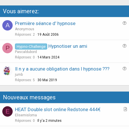
Vous aimerez:
Première séance d' hypnose
A
u
Anonymous
e
Réponses
2
19 Août 2006
s
Hypnotiser un ami
Hypno-Challenge
P
t
u
Pascaldubord
i
e
Réponses
0
14 Mars 2024
o
s
n
Il n y a aucune obligation dans l hypnose ???
t
u
jumb
i
e
Réponses
5
30 Mai 2019
o
s
n
t
Nouveaux messages
i
o
HEAT Double slot online Redstone 444€
E
n
r
Elisemisloma
t
Réponses
0
Il y'a 2 minutes
i