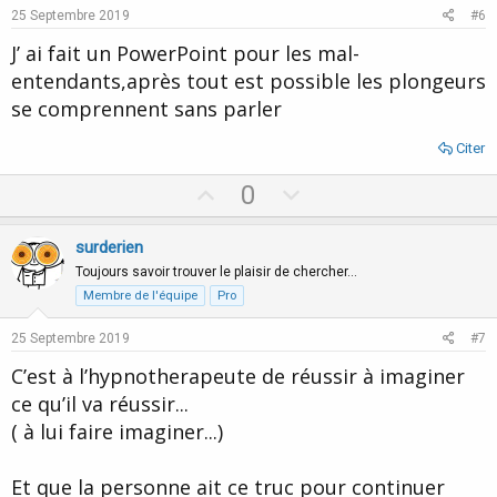
e
o
25 Septembre 2019
#6
t
J’ ai fait un PowerPoint pour les mal-
e
entendants,après tout est possible les plongeurs
se comprennent sans parler
Citer
U
D
0
p
o
v
w
surderien
o
n
Toujours savoir trouver le plaisir de chercher…
t
v
Membre de l'équipe
Pro
e
o
25 Septembre 2019
#7
t
C’est à l’hypnotherapeute de réussir à imaginer
e
ce qu’il va réussir...
( à lui faire imaginer...)
Et que la personne ait ce truc pour continuer