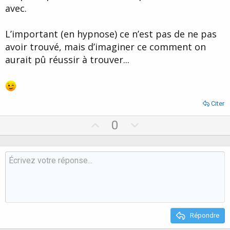
avec.
L’important (en hypnose) ce n’est pas de ne pas
avoir trouvé, mais d’imaginer ce comment on
aurait pû réussir à trouver...
Citer
U
D
0
p
o
v
w
o
n
t
v
e
o
t
e
Répondre