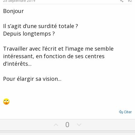
25 Septembre 2019
#2
Bonjour
Il s’agit d’une surdité totale ?
Depuis longtemps ?
Travailler avec l’écrit et l’image me semble
intéressant, en fonction de ses centres
d’intérêts...
Pour élargir sa vision...
Citer
U
D
0
p
o