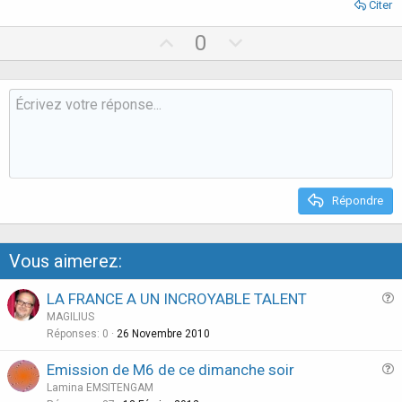
Citer
U
D
0
p
o
v
w
o
n
t
v
e
o
t
e
Répondre
Vous aimerez:
LA FRANCE A UN INCROYABLE TALENT
u
MAGILIUS
e
Réponses
0
26 Novembre 2010
s
Emission de M6 de ce dimanche soir
t
u
Lamina EMSITENGAM
i