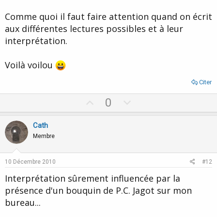
Comme quoi il faut faire attention quand on écrit
aux différentes lectures possibles et à leur
interprétation.
Voilà voilou
Citer
U
D
0
p
o
v
w
Cath
o
n
Membre
t
v
e
o
10 Décembre 2010
#12
t
Interprétation sûrement influencée par la
e
présence d'un bouquin de P.C. Jagot sur mon
bureau...