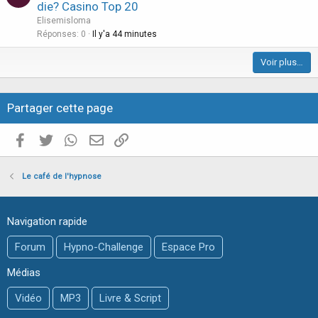
r
die? Casino Top 20
t
Elisemisloma
i
Réponses
0
Il y'a 44 minutes
c
Voir plus…
l
e
Partager cette page
Facebook
Twitter
WhatsApp
E-mail valide
Copier le lien
Le café de l'hypnose
Navigation rapide
Forum
Hypno-Challenge
Espace Pro
Médias
Vidéo
MP3
Livre & Script