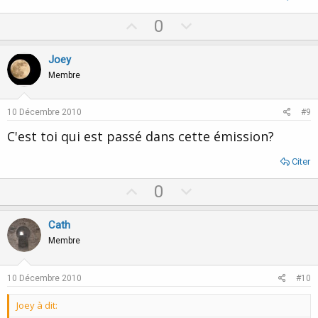
U
D
0
p
o
v
w
Joey
o
n
Membre
t
v
e
o
10 Décembre 2010
#9
t
C'est toi qui est passé dans cette émission?
e
Citer
U
D
0
p
o
v
w
Cath
o
n
Membre
t
v
e
o
10 Décembre 2010
#10
t
Joey à dit:
e