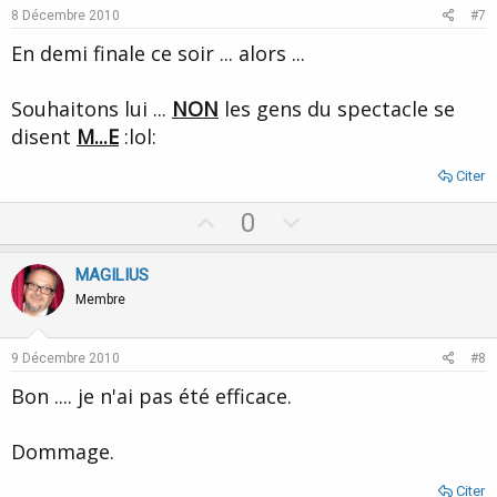
e
o
8 Décembre 2010
#7
t
En demi finale ce soir ... alors ...
e
Souhaitons lui ...
NON
les gens du spectacle se
disent
M...E
:lol:
Citer
U
D
0
p
o
v
w
MAGILIUS
o
n
Membre
t
v
e
o
9 Décembre 2010
#8
t
Bon .... je n'ai pas été efficace.
e
Dommage.
Citer