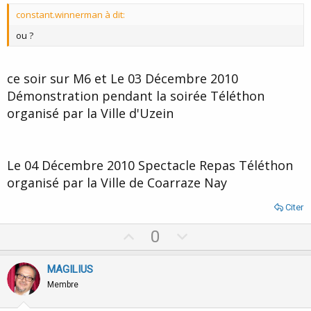
t
constant.winnerman à dit:
e
ou ?
ce soir sur M6 et Le 03 Décembre 2010
Démonstration pendant la soirée Téléthon
organisé par la Ville d'Uzein
Le 04 Décembre 2010 Spectacle Repas Téléthon
organisé par la Ville de Coarraze Nay
Citer
U
D
0
p
o
v
w
MAGILIUS
o
n
Membre
t
v