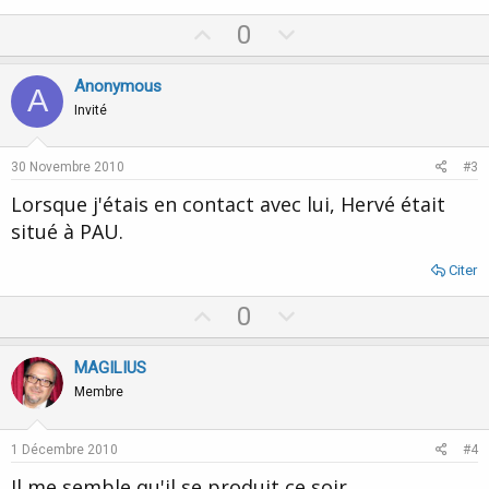
U
D
0
p
o
v
w
Anonymous
A
o
n
Invité
t
v
e
o
30 Novembre 2010
#3
t
Lorsque j'étais en contact avec lui, Hervé était
e
situé à PAU.
Citer
U
D
0
p
o
v
w
MAGILIUS
o
n
Membre
t
v
e
o
1 Décembre 2010
#4
t
Il me semble qu'il se produit ce soir.