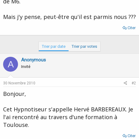
de M6.
d
t
e
l
Mais j'y pense, peut-être qu'il est parmis nous ???
a
d
Citer
i
s
c
Trier par date
Trier par votes
u
s
s
Anonymous
A
i
Invité
o
n
30 Novembre 2010
#2
Bonjour,
Cet Hypnotiseur s'appelle Hervé BARBEREAUX. Je
l'ai rencontré au travers d'une formation à
Toulouse.
Citer