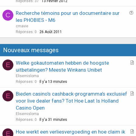
e
Réponses
37
13 Février 2012
o
s
n
Recherche témoins pour un documentaire sur
C
t
u
les PHOBIES - M6
i
e
cmavie
o
s
Réponses
0
26 Août 2011
n
t
i
Nouveaux messages
o
n
Welke gokautomaten hebben de hoogste
E
r
uitbetalingen? Meeste Winkans Unibet
t
Elisemisloma
i
Réponses
0
Il y'a 13 minutes
c
Bieden casino's cashback-programma’s exclusief
l
E
r
voor live dealer fans? Tot Hoe Laat Is Holland
e
t
Casino Open
i
Elisemisloma
c
Réponses
0
Il y'a 31 minutes
l
Hoe werkt een verliesvergoeding en hoe claim ik
e
E