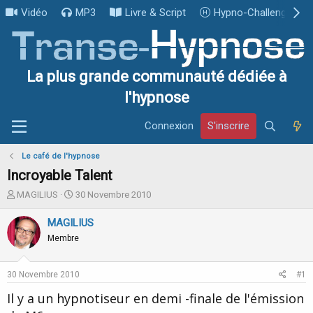
Vidéo
MP3
Livre & Script
Hypno-Challenge
La plus grande communauté dédiée à
l'hypnose
Connexion
S'inscrire
Le café de l'hypnose
Incroyable Talent
I
D
MAGILIUS
30 Novembre 2010
n
a
i
t
MAGILIUS
t
e
Membre
i
d
a
e
t
d
30 Novembre 2010
#1
e
é
u
b
Il y a un hypnotiseur en demi -finale de l'émission
r
u