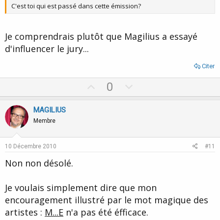
C'est toi qui est passé dans cette émission?
Je comprendrais plutôt que Magilius a essayé
d'influencer le jury...
Citer
U
D
0
p
o
v
w
MAGILIUS
o
n
Membre
t
v
e
o
10 Décembre 2010
#11
t
Non non désolé.
e
Je voulais simplement dire que mon
encouragement illustré par le mot magique des
artistes :
M...E
n'a pas été éfficace.