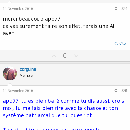
t
v
e
o
11 Novembre 2010
#24
t
merci beaucoup apo77
e
ca vas sûrement faire son effet, ferais une AH
avec
Citer
U
D
0
p
o
v
w
xorguina
o
n
Membre
t
v
e
o
11 Novembre 2010
#25
t
apo77, tu es bien baré comme tu dis aussi, crois
e
moi, tu me fais bien rire avec ta chasse et ton
système patriarcal que tu loues :lol:
Tu sait, si tu as un peu de terre, que tu