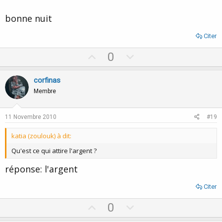
bonne nuit
Citer
U
D
0
p
o
v
w
corfinas
o
n
Membre
t
v
e
o
11 Novembre 2010
#19
t
katia (zoulouk) à dit:
e
Qu'est ce qui attire l'argent ?
réponse: l'argent
Citer
U
D
0
p
o