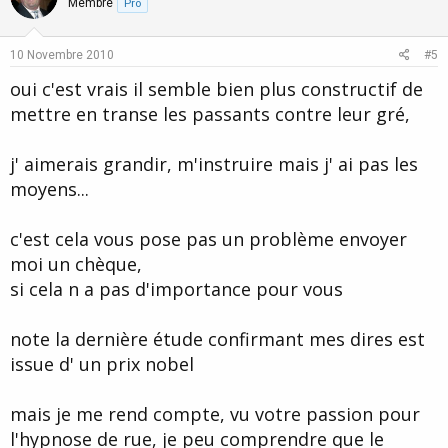
o
n
Membre
Pro
t
v
e
o
10 Novembre 2010
#5
t
oui c'est vrais il semble bien plus constructif de
e
mettre en transe les passants contre leur gré,
j' aimerais grandir, m'instruire mais j' ai pas les
moyens...
c'est cela vous pose pas un problème envoyer
moi un chèque,
si cela n a pas d'importance pour vous
note la dernière étude confirmant mes dires est
issue d' un prix nobel
mais je me rend compte, vu votre passion pour
l'hypnose de rue, je peu comprendre que le