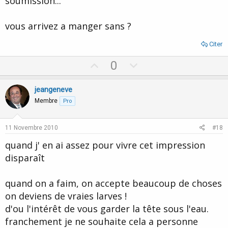
soumission...
vous arrivez a manger sans ?
Citer
U
D
0
p
o
v
w
jeangeneve
o
n
Membre
Pro
t
v
e
o
11 Novembre 2010
#18
t
quand j' en ai assez pour vivre cet impression
e
disparaît
quand on a faim, on accepte beaucoup de choses
on deviens de vraies larves !
d'ou l'intérêt de vous garder la tête sous l'eau.
franchement je ne souhaite cela a personne