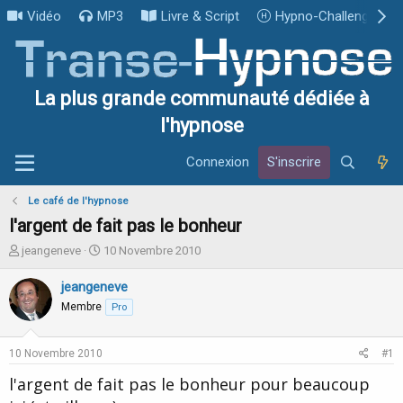
Vidéo
MP3
Livre & Script
Hypno-Challenge
La plus grande communauté dédiée à
l'hypnose
Connexion
S'inscrire
Le café de l'hypnose
l'argent de fait pas le bonheur
I
D
jeangeneve
10 Novembre 2010
n
a
i
t
jeangeneve
t
e
Membre
Pro
i
d
a
e
t
d
10 Novembre 2010
#1
e
é
u
b
l'argent de fait pas le bonheur pour beaucoup
r
u