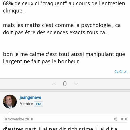
68% de ceux ci "craquent" au cours de l'entretien
clinique...
mais les maths c'est comme la psychologie , ca
doit pas être des sciences exacts tous ca...
bon je me calme c'est tout aussi manipulant que
l'argent ne fait pas le bonheur
Citer
U
D
0
p
o
v
w
jeangeneve
o
n
Membre
Pro
t
v
e
o
10 Novembre 2010
#10
t
d'autres part, j' ai pas dit richissime, j' ai dit a