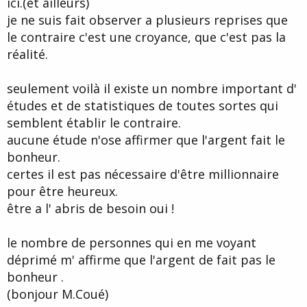
ici.(et ailleurs)
d
t
je ne suis fait observer a plusieurs reprises que
e
l
le contraire c'est une croyance, que c'est pas la
a
réalité.
d
i
s
seulement voilà il existe un nombre important d'
c
études et de statistiques de toutes sortes qui
u
s
semblent établir le contraire.
s
aucune étude n'ose affirmer que l'argent fait le
i
bonheur.
o
n
certes il est pas nécessaire d'être millionnaire
pour être heureux.
être a l' abris de besoin oui !
le nombre de personnes qui en me voyant
déprimé m' affirme que l'argent de fait pas le
bonheur .
(bonjour M.Coué)