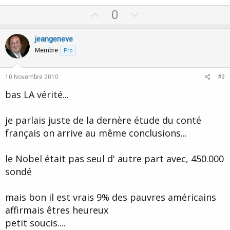
semble il ...
U
D
0
p
o
v
w
jeangeneve
o
n
Membre
Pro
t
v
e
o
10 Novembre 2010
#9
t
bas LA vérité...
e
je parlais juste de la dernère étude du conté
français on arrive au même conclusions...
le Nobel était pas seul d' autre part avec, 450.000
sondé
mais bon il est vrais 9% des pauvres américains
affirmais êtres heureux
petit soucis....