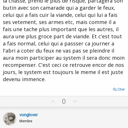
la chasse, prend le plus de risque, partagera son
butin avec son camarade qui a garder le feux,
celui qui a fais cuir la viande, celui qui lui a fais
ses vetement, ses armes etc, mais comme il a
fais une tache plus important que les autres, il
aura une plus groce part de viande. Et c'est tout
a fais normal, celui qui a passser ca journer a
l'abri a coter du feux ne vas pas se pleindre il
aura moin participer au system il sera donc moin
recompenser. C'est ceci ce retrouve encor de nos
jours, le system est toujours le meme il est juste
devenu immence.
Citer
U
D
0
p
o
v
w
vonglover
o
n
Membre