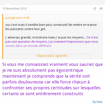
t
v
e
o
10 Novembre 2010
#8
t
jeangeneve à dit:
e
oui c'est vrais il semble bien plus constructif de mettre en transe
les passants contre leur gré,
j' aimerais grandir, m'instruire mais j' ai pas les moyens...
Ce n'est
pas une question de moyens, j'ai vraiment l'impression que nous
vivons dans un monde différent
c'est cela vous pose pas un problème envoyer moi un chèque,
Cliquez pour agrandir...
si cela n a pas d'importance pour vous
Si j'étais richissime je vous
promets que je l'aurai fait juste pour prouvez que cela n'a pas
Si vous me connaissiez vraiment vous sauriez que
d'importance pour moi
je ne suis absolument pas égocentrique
maintenant je comprends que la vérité soit
note la dernière étude confirmant mes dires est issue d' un prix
nobel
Je crois que c'est là le plus douloureux, son statut de prix
parfois douloureuse car elle force chacun à
nobel lui confère à vos yeux une aura toute puissante et jamais
confronter ses propres certitudes sur lesquelles
vous ne remettrez en cause ses paroles - c'est effrayant !
certains se sont entièrement construits
mais je me rend compte, vu votre passion pour l'hypnose de rue,
je peu comprendre que le bonheur des autres vous vous en
Citer
tapez, seul votre supériorité hypnotique valorise votre égo