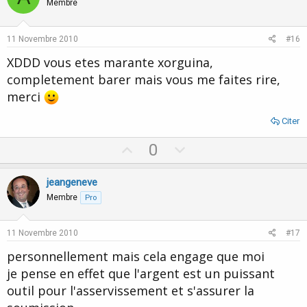
o
n
Membre
t
v
e
o
11 Novembre 2010
#16
t
XDDD vous etes marante xorguina,
e
completement barer mais vous me faites rire,
merci
Citer
U
D
0
p
o
v
w
jeangeneve
o
n
Membre
Pro
t
v
e
o
11 Novembre 2010
#17
t
personnellement mais cela engage que moi
e
je pense en effet que l'argent est un puissant
outil pour l'asservissement et s'assurer la