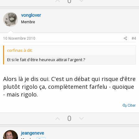
U
D
0
p
o
v
w
vonglover
o
n
Membre
t
v
e
o
10 Novembre 2010
#4
t
corfinas à dit:
e
Et si le fait d'être heureux attirai l'argent ?
Alors là je dis oui. C'est un débat qui risque d'être
plutôt rigolo ça, complètement farfelu - quoique
- mais rigolo.
Citer
U
D
0
p
o
v
w
jeangeneve