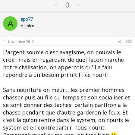
U
D
0
p
o
v
w
apo77
A
o
n
Membre
t
v
e
o
11 Novembre 2010
#22
t
L'argent source d'esclavagisme, on pourais le
e
croir, mais en regardant de quel facon marche
notre civilisation, on appercois qu'il a falu
repondre a un besoin primitif : ce nourir.
Sans nouriture on meurt, les premier hommes
chasser puis au file du temps se son socialiser et
se sont donner des taches, certain partiron a la
chasse pendant que d'autre garderon le feux. Et
c'est la qu'on rentre dans le system, on nouris le
system et en contreparti il nous nourit.
Personnelement ca me convien tres bien