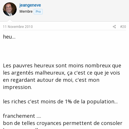
v
w
jeangeneve
o
n
Membre
Pro
t
v
e
o
11 Novembre 2010
#20
t
heu...
e
Les pauvres heureux sont moins nombreux que
les argentés malheureux, ça c'est ce que je vois
en regardant autour de moi, c'est mon
impression.
les riches c'est moins de 1% de la population...
franchement ....
bon de telles croyances permettent de consoler