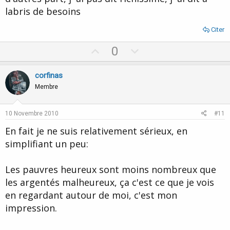
e
labris de besoins
Citer
U
D
0
p
o
v
w
corfinas
o
n
Membre
t
v
e
o
10 Novembre 2010
#11
t
En fait je ne suis relativement sérieux, en
e
simplifiant un peu:
Les pauvres heureux sont moins nombreux que
les argentés malheureux, ça c'est ce que je vois
en regardant autour de moi, c'est mon
impression.