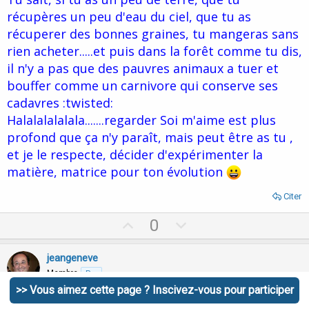
récupères un peu d'eau du ciel, que tu as
récuperer des bonnes graines, tu mangeras sans
rien acheter.....et puis dans la forêt comme tu dis,
il n'y a pas que des pauvres animaux a tuer et
bouffer comme un carnivore qui conserve ses
cadavres :twisted:
Halalalalalala.......regarder Soi m'aime est plus
profond que ça n'y paraît, mais peut être as tu ,
et je le respecte, décider d'expérimenter la
matière, matrice pour ton évolution
Citer
U
D
0
p
o
v
w
jeangeneve
o
n
Membre
Pro
t
v
>> Vous aimez cette page ? Inscivez-vous pour participer
e
o