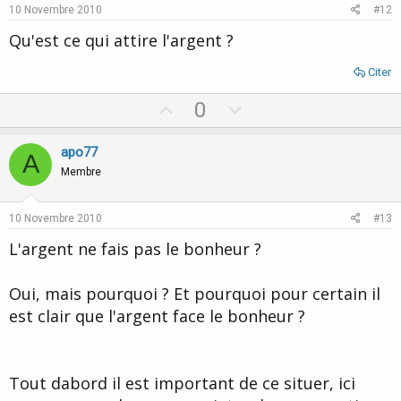
e
o
10 Novembre 2010
#12
t
Qu'est ce qui attire l'argent ?
e
Citer
U
D
0
p
o
v
w
apo77
A
o
n
Membre
t
v
e
o
10 Novembre 2010
#13
t
L'argent ne fais pas le bonheur ?
e
Oui, mais pourquoi ? Et pourquoi pour certain il
est clair que l'argent face le bonheur ?
Tout dabord il est important de ce situer, ici