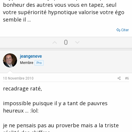
bonheur des autres vous vous en tapez, seul
votre supériorité hypnotique valorise votre égo
semble il ...
Citer
U
D
0
p
o
v
w
jeangeneve
o
n
Membre
Pro
t
v
e
o
10 Novembre 2010
#6
t
recadrage raté,
e
impossible puisque il y a tant de pauvres
heureux ... :lol:
je ne pensais pas au proverbe mais a la triste