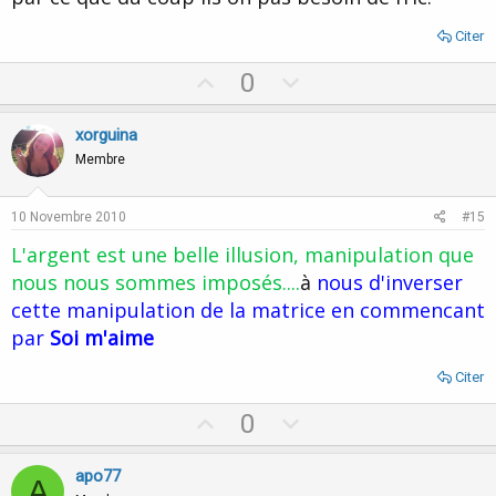
Citer
U
D
0
p
o
v
w
xorguina
o
n
Membre
t
v
e
o
10 Novembre 2010
#15
t
L'argent est une belle illusion, manipulation que
e
nous nous sommes imposés....
à
nous d'inverser
cette manipulation de la matrice en commencant
par
Soi m'aime
Citer
U
D
0
p
o
v
w
apo77
A