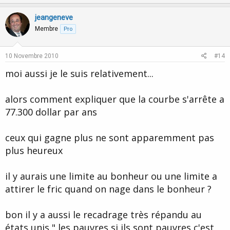
p
o
v
w
jeangeneve
o
n
Membre
Pro
t
v
e
o
10 Novembre 2010
#14
t
moi aussi je le suis relativement...
e
alors comment expliquer que la courbe s'arrête a
77.300 dollar par ans
ceux qui gagne plus ne sont apparemment pas
plus heureux
il y aurais une limite au bonheur ou une limite a
attirer le fric quand on nage dans le bonheur ?
bon il y a aussi le recadrage très répandu au
états unis " les pauvres si ils sont pauvres c'est