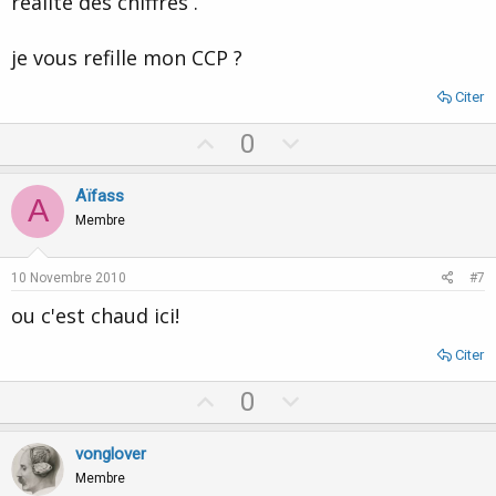
réalité des chiffres .
je vous refille mon CCP ?
Citer
U
D
0
p
o
v
w
Aïfass
A
o
n
Membre
t
v
e
o
10 Novembre 2010
#7
t
ou c'est chaud ici!
e
Citer
U
D
0
p
o
v
w
vonglover
o
n
Membre