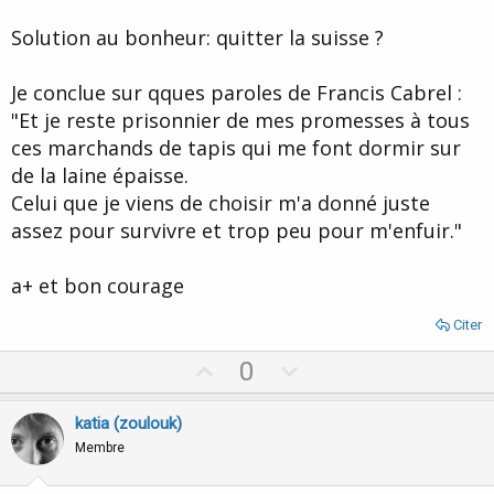
Solution au bonheur: quitter la suisse ?
Je conclue sur qques paroles de Francis Cabrel :
"Et je reste prisonnier de mes promesses à tous
ces marchands de tapis qui me font dormir sur
de la laine épaisse.
Celui que je viens de choisir m'a donné juste
assez pour survivre et trop peu pour m'enfuir."
a+ et bon courage
Citer
U
D
0
p
o
v
w
katia (zoulouk)
o
n
Membre
t
v