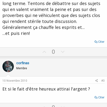
long terme. Tentons de débattre sur des sujets
qui en valent vraiment la peine et pas sur des
proverbes qui ne véhiculent que des sujets clos
qui rendent stérile toute discussion.
Généralement ça chauffe les esprits et...
...et puis rien!
Citer
U
D
0
p
o
v
w
corfinas
o
n
Membre
t
v
e
o
10 Novembre 2010
#3
t
Et si le fait d'être heureux attirai l'argent ?
e
Citer