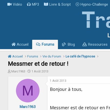
Vidéo
MP3
Livre & Script
Hypno-Challenge
L
Accueil
Forums
Blog
Ressources
Accueil
Forums
Vie du Forum
Le café de l'hypnose
Messmer et de retour !
I
D
Marc1963
1 Août 2013
n
a
i
t
1 Août 2013
t
M
e
Bonjour à tous,
i
d
a
e
t
d
e
é
Marc1963
u
b
Messmer est de retour en Fr