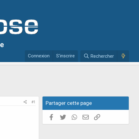
se
Connexion
S'inscrire
Rechercher
#1
Partager cette page
Facebook
Twitter
WhatsApp
E-mail valide
Copier le lien