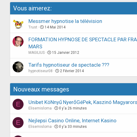
Vous aimerez:
Messmer hypnotise la télévision
Trust
14 Mai 2014
FORMATION HYPNOSE DE SPECTACLE PAR FRA
MARS
MAGILIUS
15 Janvier 2012
Tarifs hypnotiseur de spectacle ???
hypnotiseur08
2 Février 2014
Nouveaux messages
Unibet KöNnyű NyerőGéPek, Kaszinó Magyaro
E
Elisemisloma
Il y'a 26 minutes
Nejlepsi Casino Online, Internet Kasino
E
Elisemisloma
Il y'a 33 minutes