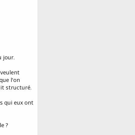
 jour.
 veulent
que l'on
t structuré.
s qui eux ont
le ?