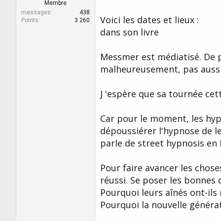
r
u
Membre
d
t
messages
438
Voici les dates et lieux :
e
Points
3 260
l
dans son livre
a
d
Messmer est médiatisé. De pl
i
s
malheureusement, pas aussi 
c
u
s
J 'espère que sa tournée cet
s
i
Car pour le moment, les hypn
o
n
dépoussiérer l'hypnose de le
parle de street hypnosis en
Pour faire avancer les chose
réussi. Se poser les bonnes 
Pourquoi leurs aînés ont-ils 
Pourquoi la nouvelle générat