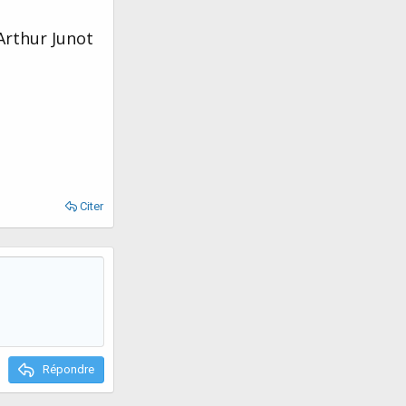
 Arthur Junot
Citer
Répondre