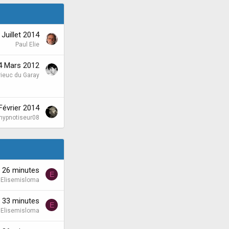
 Juillet 2014
Paul Elie
4 Mars 2012
rieuc du Garay
Février 2014
hypnotiseur08
'a 26 minutes
E
Elisemisloma
'a 33 minutes
E
Elisemisloma