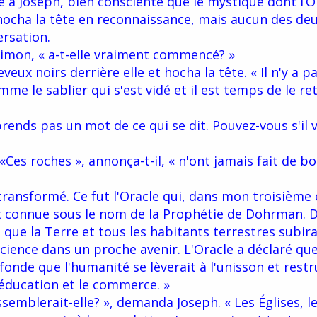
 à Joseph, bien consciente que le mystique dont l’O
h hocha la tête en reconnaissance, mais aucun des deu
ersation.
imon, « a-t-elle vraiment commencé? »
veux noirs derrière elle et hocha la tête. « Il n'y a 
 le sablier qui s'est vidé et il est temps de le re
prends pas un mot de ce qui se dit. Pouvez-vous s'il 
«Ces roches », annonça-t-il, « n'ont jamais fait de b
ransformé. Ce fut l'Oracle qui, dans mon troisième 
t connue sous le nom de la Prophétie de Dohrman. 
 que la Terre et tous les habitants terrestres subir
ence dans un proche avenir. L'Oracle a déclaré que
fonde que l'humanité se lèverait à l'unisson et restr
'éducation et le commerce. »
semblerait-elle? », demanda Joseph. « Les Églises, les