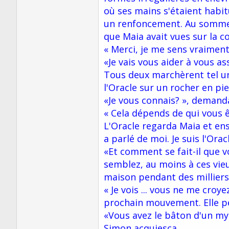
où ses mains s'étaient habit
un renfoncement. Au sommet,
que Maia avait vues sur la c
« Merci, je me sens vraiment
«Je vais vous aider à vous as
Tous deux marchèrent tel un
l'Oracle sur un rocher en pie
«Je vous connais? », demanda 
« Cela dépends de qui vous ê
L'Oracle regarda Maia et en
a parlé de moi. Je suis l'Ora
«Et comment se fait-il que 
semblez, au moins à ces vieux
maison pendant des milliers
« Je vois ... vous ne me croy
prochain mouvement. Elle pe
«Vous avez le bâton d'un my
Simon acquiesça.