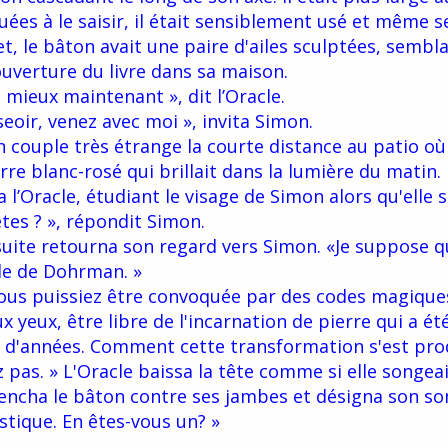
uées à le saisir, il était sensiblement usé et même s
 le bâton avait une paire d'ailes sculptées, semblab
ouverture du livre dans sa maison.
 mieux maintenant », dit l’Oracle.
seoir, venez avec moi », invita Simon.
 couple très étrange la courte distance au patio o
rre blanc-rosé qui brillait dans la lumière du matin.
l’Oracle, étudiant le visage de Simon alors qu'elle s'
tes ? », répondit Simon.
suite retourna son regard vers Simon. «Je suppose 
cle de Dohrman. »
vous puissiez être convoquée par des codes magique
 yeux, être libre de l'incarnation de pierre qui a ét
 d'années. Comment cette transformation s'est pro
ez pas. » L'Oracle baissa la tête comme si elle songea
ncha le bâton contre ses jambes et désigna son so
stique. En êtes-vous un? »