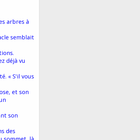
es arbres à
acle semblait
tions.
ez déjà vu
. « S'il vous
ose, et son
 un
ant son
ns des
au sommet, là