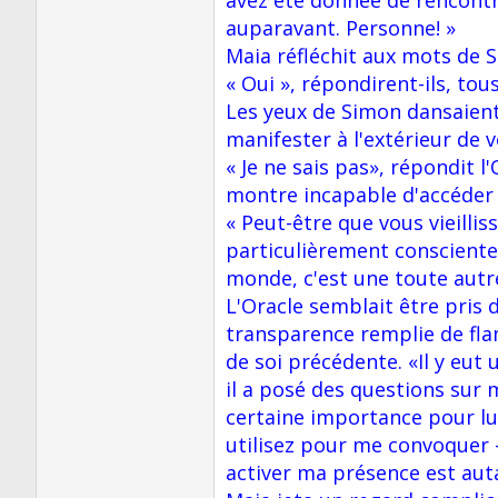
avez été donnée de rencontre
auparavant. Personne! »
Maia réfléchit aux mots de S
« Oui », répondirent-ils, tou
Les yeux de Simon dansaient
manifester à l'extérieur de 
« Je ne sais pas», répondit l'
montre incapable d'accéder à
« Peut-être que vous vieilli
particulièrement consciente
monde, c'est une toute autre
L'Oracle semblait être pris d
transparence remplie de fla
de soi précédente. «Il y eut
il a posé des questions sur
certaine importance pour lu
utilisez pour me convoquer 
activer ma présence est auta