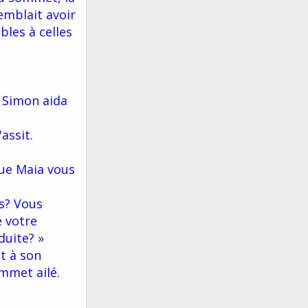
emblait avoir
les à celles
ù Simon aida
assit.
que Maia vous
s? Vous
é votre
duite? »
it à son
mmet ailé.