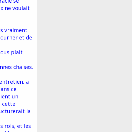
racle se
x ne voulait
pas vraiment
tourner et de
vous plaît
onnes chaises.
entretien, a
Dans ce
aient un
 cette
ucturerait la
 rois, et les