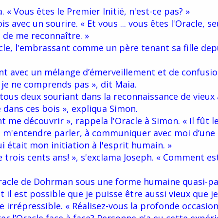
a. « Vous êtes le Premier Initié, n'est-ce pas? »
is avec un sourire. « Et vous ... vous êtes l'Oracle, 
 de me reconnaître. »
acle, l'embrassant comme un père tenant sa fille dep
nt avec un mélange d’émerveillement et de confusio
, je ne comprends pas », dit Maia.
, tous deux souriant dans la reconnaissance de vieux 
e dans ces bois », expliqua Simon.
 me découvrir », rappela l'Oracle à Simon. « Il fût l
 à m'entendre parler, à communiquer avec moi d’une
ui était mon initiation à l'esprit humain. »
e trois cents ans! », s'exclama Joseph. « Comment es
racle de Dohrman sous une forme humaine quasi-par
est possible que je puisse être aussi vieux que je 
ie irrépressible. « Réalisez-vous la profonde occasio