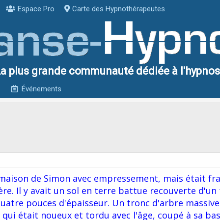
Espace Pro
Carte des Hypnothérapeutes
a plus grande communauté dédiée à l'hypno
Événements
a maison de Simon avec empressement, mais était fr
re. Il y avait un sol en terre battue recouverte d'un
 quatre pouces d'épaisseur. Un tronc d'arbre massive
e qui était noueux et tordu avec l'âge, coupé à sa ba