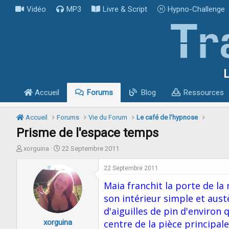
Vidéo
MP3
Livre & Script
Hypno-Challenge
L
Accueil
Forums
Blog
Ressources
Accueil
Forums
Vie du Forum
Le café de l'hypnose
Prisme de l'espace temps
I
D
xorguina
22 Septembre 2011
n
a
i
t
22 Septembre 2011
t
e
Maia franchit la porte de l
i
d
a
e
son intérieur simple et austè
t
d
d'aiguilles de pin d'environ
e
é
xorguina
u
b
centre de la pièce principal