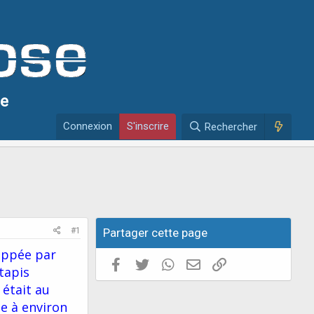
se
Connexion
S'inscrire
Rechercher
#1
Partager cette page
appée par
Facebook
Twitter
WhatsApp
E-mail valide
Copier le lien
 tapis
 était au
se à environ