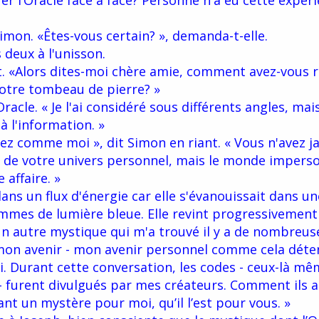
r l’Oracle face à face? Personne n'a eu cette expér
imon. «Êtes-vous certain? », demanda-t-elle.
s deux à l'unisson.
. «Alors dites-moi chère amie, comment avez-vous r
votre tombeau de pierre? »
Oracle. « Je l'ai considéré sous différents angles, mai
 l'information. »
ssez comme moi », dit Simon en riant. « Vous n'avez j
 de votre univers personnel, mais le monde imperso
 affaire. »
ans un flux d'énergie car elle s'évanouissait dans un
mmes de lumière bleue. Elle revint progressivement 
 un autre mystique qui m'a trouvé il y a de nombreus
 mon avenir - mon avenir personnel comme cela déte
i. Durant cette conversation, les codes - ceux-là m
- furent divulgués par mes créateurs. Comment ils 
nt un mystère pour moi, qu’il l’est pour vous. »