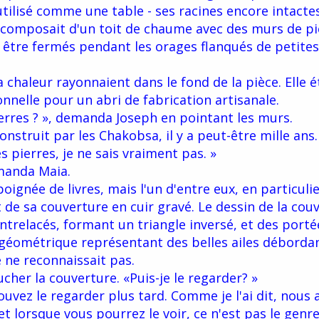
utilisé comme une table - ses racines encore intactes
e composait d'un toit de chaume avec des murs de pi
 être fermés pendant les orages flanqués de petites
a chaleur rayonnaient dans le fond de la pièce. Elle é
onnelle pour un abri de fabrication artisanale.
erres ? », demanda Joseph en pointant les murs.
nstruit par les Chakobsa, il y a peut-être mille ans.
s pierres, je ne sais vraiment pas. »
emanda Maia.
ignée de livres, mais l'un d'entre eux, en particulie
t de sa couverture en cuir gravé. Le dessin de la cou
ntrelacés, formant un triangle inversé, et des porté
géométrique représentant des belles ailes débordant
e ne reconnaissait pas.
cher la couverture. «Puis-je le regarder? »
ouvez le regarder plus tard. Comme je l'ai dit, nous
et lorsque vous pourrez le voir, ce n'est pas le genre