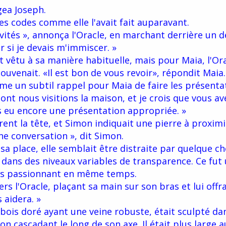
gea Joseph.
s codes comme elle l'avait fait auparavant.
nvités », annonça l'Oracle, en marchant derrière un d
ûr si je devais m'immiscer. »
it vêtu à sa manière habituelle, mais pour Maia, l'Or
souvenait. «Il est bon de vous revoir», répondit Maia.
me un subtil rappel pour Maia de faire les présenta
nt nous visitions la maison, et je crois que vous av
s eu encore une présentation appropriée. »
nt la tête, et Simon indiquait une pierre à proximité
ne conversation », dit Simon.
sa place, elle semblait être distraite par quelque ch
 dans des niveaux variables de transparence. Ce fut
is passionnant en même temps.
ers l'Oracle, plaçant sa main sur son bras et lui offr
 aidera. »
bois doré ayant une veine robuste, était sculpté da
on cascadant le long de son axe. Il était plus large 