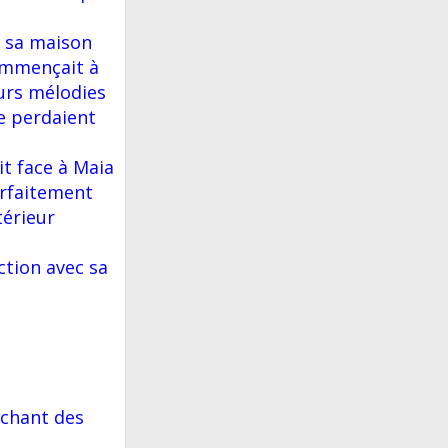
e sa maison
commençait à
eurs mélodies
e perdaient
it face à Maia
arfaitement
térieur
ction avec sa
 chant des