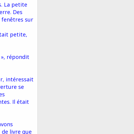
. La petite
erre. Des
 fenêtres sur
tait petite,
 », répondit
r, intéressait
verture se
es
es. Il était
 avons
 de livre que