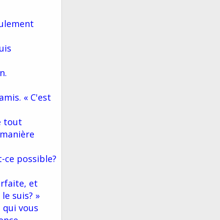
seulement
uis
n.
amis. « C'est
e tout
 manière
t-ce possible?
faite, et
le suis? »
n qui vous