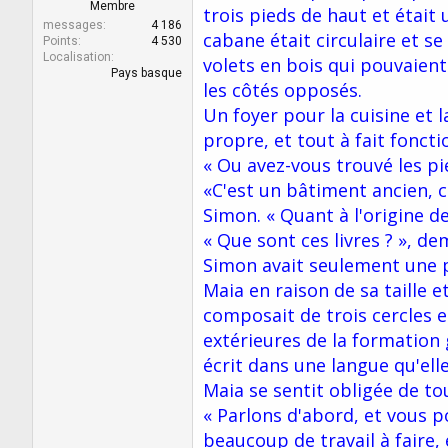
r
u
Membre
trois pieds de haut et était 
d
t
messages
4 186
cabane était circulaire et s
e
Points
4 530
Localisation
l
volets en bois qui pouvaient
Pays basque
a
les côtés opposés.
d
Un foyer pour la cuisine et l
i
s
propre, et tout à fait foncti
c
« Ou avez-vous trouvé les pi
u
s
«C'est un bâtiment ancien, co
s
Simon. « Quant à l'origine de
i
« Que sont ces livres ? », d
o
n
Simon avait seulement une po
Maia en raison de sa taille e
composait de trois cercles e
extérieures de la formation 
écrit dans une langue qu'ell
Maia se sentit obligée de tou
« Parlons d'abord, et vous p
beaucoup de travail à faire, 