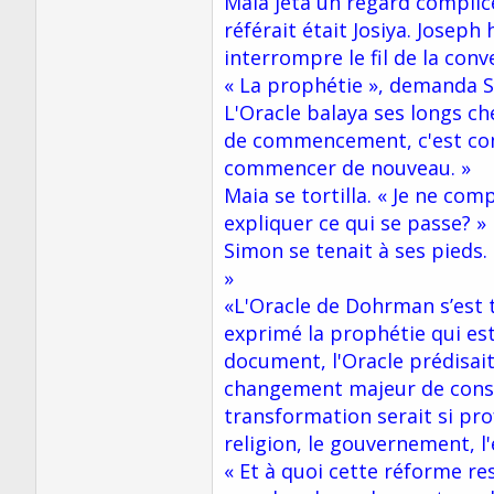
Maia jeta un regard complice
référait était Josiya. Josep
interrompre le fil de la conv
« La prophétie », demanda S
L'Oracle balaya ses longs che
de commencement, c'est comme
commencer de nouveau. »
Maia se tortilla. « Je ne com
expliquer ce qui se passe? »
Simon se tenait à ses pieds. 
»
«L'Oracle de Dohrman s’est t
exprimé la prophétie qui es
document, l'Oracle prédisait
changement majeur de consci
transformation serait si pro
religion, le gouvernement, l
« Et à quoi cette réforme res