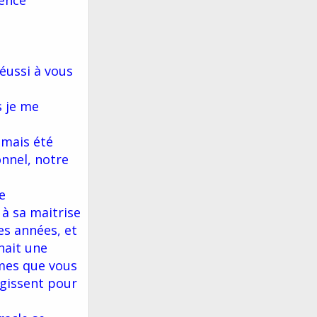
ience
éussi à vous
s je me
amais été
nnel, notre
e
à sa maitrise
es années, et
nait une
êmes que vous
agissent pour