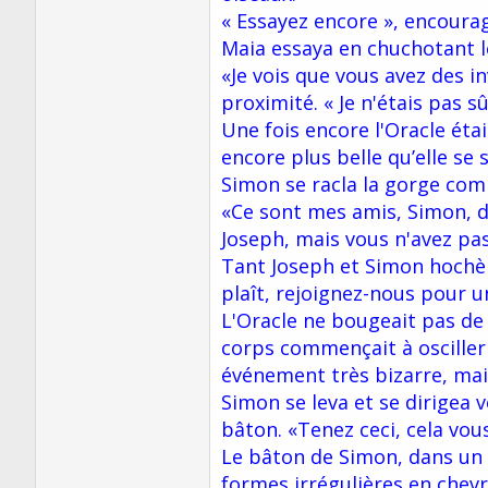
« Essayez encore », encoura
Maia essaya en chuchotant le
«Je vois que vous avez des i
proximité. « Je n'étais pas s
Une fois encore l'Oracle éta
encore plus belle qu’elle se 
Simon se racla la gorge com
«Ce sont mes amis, Simon, do
Joseph, mais vous n'avez pa
Tant Joseph et Simon hochère
plaît, rejoignez-nous pour u
L'Oracle ne bougeait pas de 
corps commençait à osciller
événement très bizarre, ma
Simon se leva et se dirigea v
bâton. «Tenez ceci, cela vous
Le bâton de Simon, dans un 
formes irrégulières en chevr