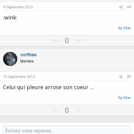
n'ayez pas peur, continuer
e
o
9 Septembre 2010
#4
de lui dire que vous avec compris
t
que vous ne pourrez vivre
:wink:
e
sans lui... votre vie...
Citer
U
D
0
p
o
v
w
corfinas
o
n
Membre
t
v
e
o
10 Septembre 2010
#5
t
Celui qui pleure arrose son coeur ...
e
Citer
U
D
0
p
o
v
w
o
n