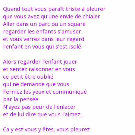
d
t
Quand tout vous paraît triste à pleurer
e
l
que vous avez qu'une envie de chialer
a
Aller dans un parc ou un square
d
i
regarder les enfants s'amuser
s
et vous verrez dans leur regard
c
l'enfant en vous qui s'est isolé
u
s
s
Alors regarder l'enfant jouer
i
et sentez raisonner en vous
o
n
ce petit être oublié
qui ne demande que vous
Fermez les yeux et communiqué
par la pensée
N'ayez pas peur de l'enlacer
et de lui dire que vous l'aimez...
Ca y est vous y êtes, vous pleurez