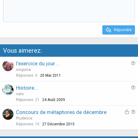
t
v
e
o
t
e
Répondre
Vous aimerez:
l'exercice du jour....
u
xorguina
e
Réponses
0
20 Mai 2011
s
Histoire...
t
u
nate
i
e
Réponses
21
24 Août 2009
o
s
n
D
Concours de métaphores de décembre
t
i
u
Prudence
i
s
e
Réponses
15
27 Décembre 2015
o
c
s
n
u
t