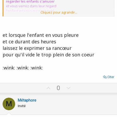
regarder les enfants s'amuser
et vous verrez dans leur regard
l'enfant en vous qui s'est isolé
Cliquez pour agrandir...
Alors regarder l'enfant jouer
et sentez raisonner en vous
ce petit être oublié
et lorsque l'enfant en vous pleure
qui ne demande que vous
Fermez les yeux et communiqué
et ce durant des heures
par la pensée
laissez le exprimer sa rancœur
N'ayez pas peur de l'enlacer
et de lui dire que vous l'aimez...
pour qu'il vide le trop plein de son coeur
Ca y est vous y êtes, vous pleurez
:wink: :wink: :wink:
n'ayez pas peur, continuer
de lui dire que vous avec compris
que vous ne pourrez vivre
Citer
sans lui... votre vie...
U
D
0
p
o
v
w
Métaphore
M
o
n
Invité
t
v