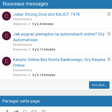
Nouveaux messages
s
i
s
o
Joker Strong Dice slot KAJOT 747€
E
i
n
r
Elisemisloma
o
t
Réponses
0
Il y'a 4 minutes
n
i
v
Jak wygrać pieniądze na automatach online? Gry
E
c
e
r
Automatowe
l
r
t
Elisemisloma
e
r
i
Réponses
0
Il y'a 12 minutes
o
c
u
Kasyno Online Bez Konta Bankowego, Gry Kasyna
l
E
i
r
Online
e
l
t
Elisemisloma
l
i
Réponses
0
Il y'a 14 minutes
é
c
e
Voir plus…
l
e
Partager cette page
Facebook
Twitter
WhatsApp
E-mail valide
Copier le lien