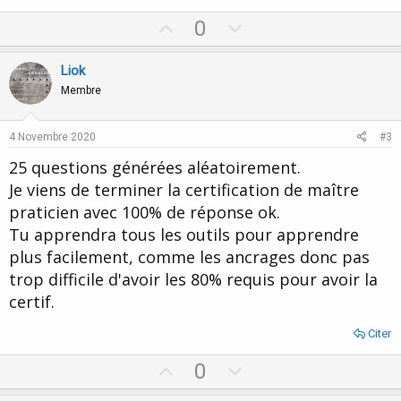
U
D
0
p
o
v
w
Liok
o
n
Membre
t
v
e
o
4 Novembre 2020
#3
t
25 questions générées aléatoirement.
e
Je viens de terminer la certification de maître
praticien avec 100% de réponse ok.
Tu apprendra tous les outils pour apprendre
plus facilement, comme les ancrages donc pas
trop difficile d'avoir les 80% requis pour avoir la
certif.
Citer
U
D
0
p
o