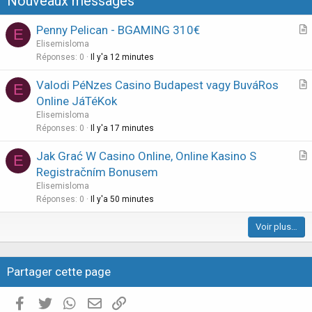
Nouveaux messages
i
o
Penny Pelican - BGAMING 310€
E
n
r
Elisemisloma
t
Réponses
0
Il y'a 12 minutes
i
Valodi PéNzes Casino Budapest vagy BuváRos
E
c
r
Online JáTéKok
l
t
Elisemisloma
e
i
Réponses
0
Il y'a 17 minutes
c
Jak Grać W Casino Online, Online Kasino S
l
E
r
Registračním Bonusem
e
t
Elisemisloma
i
Réponses
0
Il y'a 50 minutes
c
Voir plus…
l
e
Partager cette page
Facebook
Twitter
WhatsApp
E-mail valide
Copier le lien