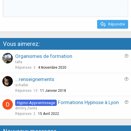
t
v
:
e
o
t
e
Répondre
Vous aimerez:
Organismes de formation
u
talla
e
Réponses
3
4 Novembre 2020
s
...renseignements
t
u
schaller
i
e
Réponses
13
11 Janvier 2018
o
s
n
Formations Hypnose à Lyon
Hypno-Apprentissage
t
u
dimitry_hasta
i
e
Réponses
2
15 Avril 2022
o
s
n
t