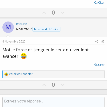
Citer
U
D
0
p
o
v
w
moune
M
o
n
Moderateur
Membre de l'équipe
t
v
e
o
6 Novembre 2020
#5
t
Moi je force et j’engueule ceux qui veulent
e
avancer !
Citer
R
Varek
et
Nossolar
é
a
U
D
0
c
p
o
t
i
v
w
o
o
n
n
s