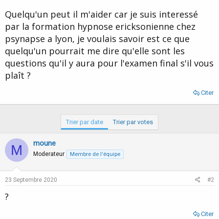
d
t
Quelqu'un peut il m'aider car je suis interessé
e
l
par la formation hypnose ericksonienne chez
a
psynapse a lyon, je voulais savoir est ce que
d
i
quelqu'un pourrait me dire qu'elle sont les
s
questions qu'il y aura pour l'examen final s'il vous
c
plaît ?
u
s
s
Citer
i
o
n
Trier par date
Trier par votes
moune
M
Moderateur
Membre de l'équipe
23 Septembre 2020
#2
?
Citer