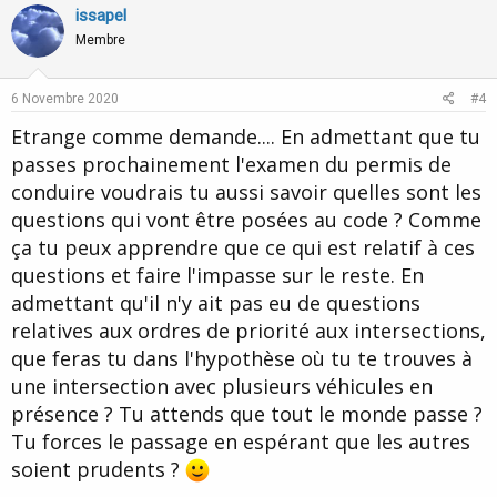
v
w
issapel
o
n
Membre
t
v
e
o
6 Novembre 2020
#4
t
Etrange comme demande.... En admettant que tu
e
passes prochainement l'examen du permis de
conduire voudrais tu aussi savoir quelles sont les
questions qui vont être posées au code ? Comme
ça tu peux apprendre que ce qui est relatif à ces
questions et faire l'impasse sur le reste. En
admettant qu'il n'y ait pas eu de questions
relatives aux ordres de priorité aux intersections,
que feras tu dans l'hypothèse où tu te trouves à
une intersection avec plusieurs véhicules en
présence ? Tu attends que tout le monde passe ?
Tu forces le passage en espérant que les autres
soient prudents ?