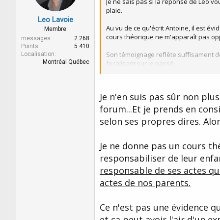
Je ne sais pas si la réponse de Léo vous
plaie.
Leo Lavoie
Au vu de ce qu'écrit Antoine, il est év
Membre
cours théorique ne m'apparaît pas oppo
messages
2 268
Points
5 410
Son témoignage reflète suffisament de
Localisation
Montréal Québec
focalisant sur le passé.
Antoine, concernant votre question sur
une attitude inné.
Je n'en suis pas sûr non plus
forum...Et je prends en cons
Je pense que discourir davantage ne c
techniques hypnotiques avec protoco
selon ses propres dires. Alor
A moins que ces échanges vous aident 
Je ne donne pas un cours th
responsabiliser de leur enf
responsable de ses actes qu
actes de nos parents.
Ce n'est pas une évidence qu
et ça peut avoir l'air d'un ex