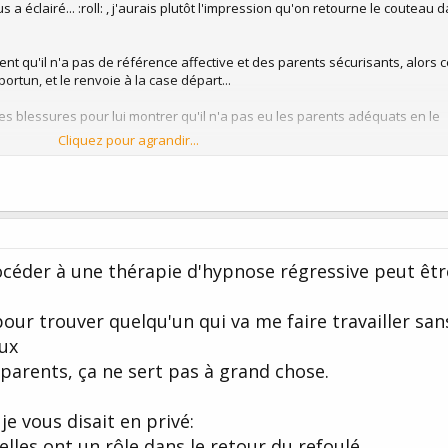
 a éclairé... :roll: , j'aurais plutôt l'impression qu'on retourne le couteau d
ident qu'il n'a pas de référence affective et des parents sécurisants, alors 
rtun, et le renvoie à la case départ...
s blessures pour lui montrer qu'il n'a pas eu les parents adéquats en le
Cliquez pour agrandir...
 la résilience c'est la capacité adulte à rebondir sur ses traumas du passé
hangera pas grand chose il faut intervenir sur le plan inconscient par des
les adaptés.
rocéder à une thérapie d'hypnose régressive peut êt
mais je n'en suis pas très sûre...
pour trouver quelqu'un qui va me faire travailler sans
ux
arents, ça ne sert pas à grand chose.
 je vous disait en privé:
elles ont un rôle dans le retour du refoulé.