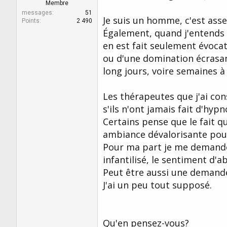
r
u
Membre
d
t
messages
51
Je suis un homme, c'est ass
e
Points
2 490
l
Également, quand j'entends p
a
en est fait seulement évoca
d
ou d'une domination écrasan
i
s
long jours, voire semaines à 
c
u
s
Les thérapeutes que j'ai co
s
s'ils n'ont jamais fait d'hyp
i
Certains pense que le fait 
o
n
ambiance dévalorisante pou
Pour ma part je me demande 
infantilisé, le sentiment d'
Peut être aussi une demande 
J'ai un peu tout supposé.
Qu'en pensez-vous?