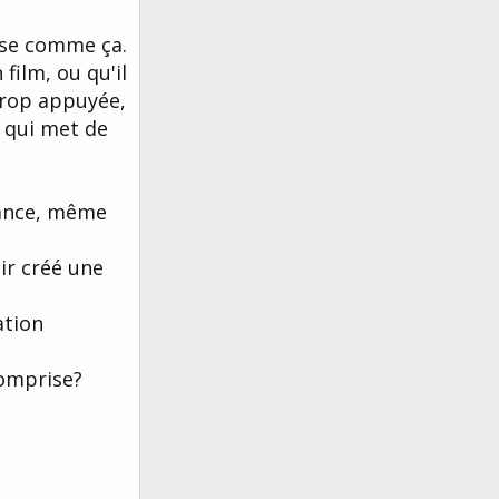
sse comme ça.
film, ou qu'il
trop appuyée,
 qui met de
fance, même
ir créé une
ation
comprise?