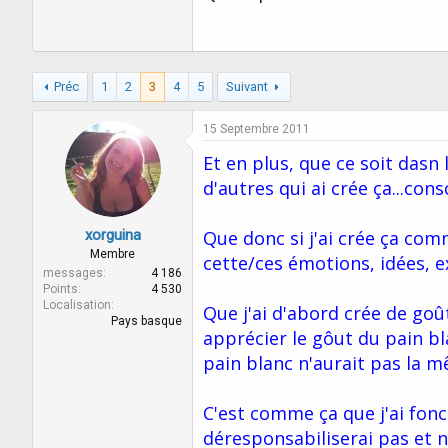
Préc
1
2
3
4
5
Suivant
15 Septembre 2011
Et en plus, que ce soit dasn 
d'autres qui ai crée ça...con
xorguina
Que donc si j'ai crée ça com
Membre
cette/ces émotions, idées, ex
messages
4 186
Points
4 530
Localisation
Que j'ai d'abord crée de goû
Pays basque
apprécier le gôut du pain bla
pain blanc n'aurait pas la m
C'est comme ça que j'ai fonc
déresponsabiliserai pas et n'