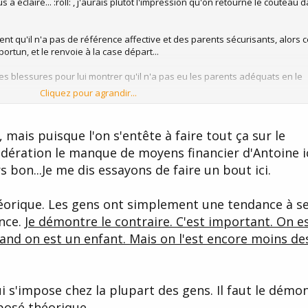
 a éclairé... :roll: , j'aurais plutôt l'impression qu'on retourne le couteau d
ident qu'il n'a pas de référence affective et des parents sécurisants, alors 
rtun, et le renvoie à la case départ...
s blessures pour lui montrer qu'il n'a pas eu les parents adéquats en le
Cliquez pour agrandir...
 la résilience c'est la capacité adulte à rebondir sur ses traumas du passé
, mais puisque l'on s'entête à faire tout ça sur le
idération le manque de moyens financier d'Antoine ic
hangera pas grand chose il faut intervenir sur le plan inconscient par des
les adaptés.
s bon...Je me dis essayons de faire un bout ici.
mais je n'en suis pas très sûre...
éorique. Les gens ont simplement une tendance à s
ance.
Je démontre le contraire. C'est important. On e
and on est un enfant. Mais on l'est encore moins de
i s'impose chez la plupart des gens. Il faut le démo
posé théorique...