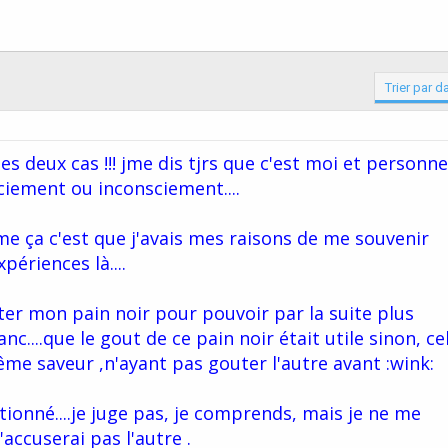
Trier par d
les deux cas !!! jme dis tjrs que c'est moi et personne
sciement ou inconsciement....
me ça c'est que j'avais mes raisons de me souvenir
périences là....
ter mon pain noir pour pouvoir par la suite plus
nc....que le gout de ce pain noir était utile sinon, ce
ême saveur ,n'ayant pas gouter l'autre avant :wink:
tionné....je juge pas, je comprends, mais je ne me
accuserai pas l'autre .