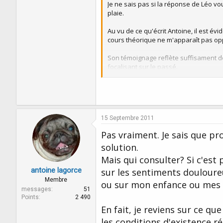
Je ne sais pas si la réponse de Léo vous
plaie.
Au vu de ce qu'écrit Antoine, il est év
cours théorique ne m'apparaît pas oppo
Son témoignage reflète suffisament de
focalisant sur le passé.
Antoine, concernant votre question sur
une attitude inné.
Je pense que discourir davantage ne c
15 Septembre 2011
techniques hypnotiques avec protoco
Pas vraiment. Je sais que p
A moins que ces échanges vous aident 
solution.
Mais qui consulter? Si c'est 
antoine lagorce
sur les sentiments douloure
Membre
ou sur mon enfance ou mes p
messages
51
Points
2 490
En fait, je reviens sur ce que
les conditions d'existence ré