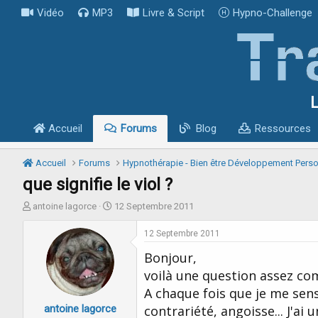
Vidéo
MP3
Livre & Script
Hypno-Challenge
L
Accueil
Forums
Blog
Ressources
Accueil
Forums
Hypnothérapie - Bien être Développement Pers
que signifie le viol ?
I
D
antoine lagorce
12 Septembre 2011
n
a
i
t
12 Septembre 2011
t
e
Bonjour,
i
d
a
e
voilà une question assez co
t
d
A chaque fois que je me sens 
e
é
antoine lagorce
u
b
contrariété, angoisse... J'ai 