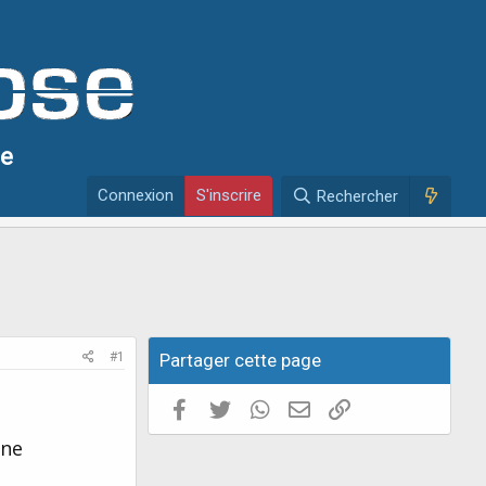
se
Connexion
S'inscrire
Rechercher
#1
Partager cette page
Facebook
Twitter
WhatsApp
E-mail valide
Copier le lien
une