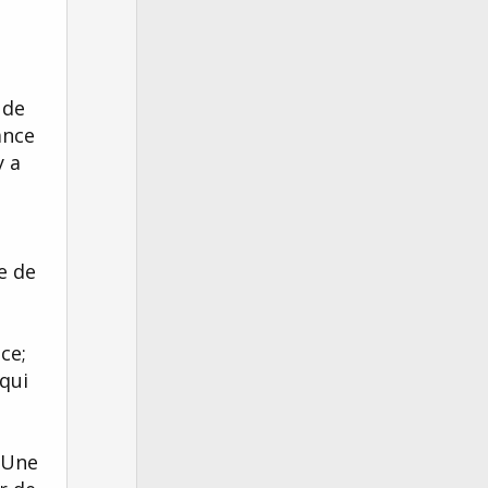
 de
ance
y a
e de
ce;
 qui
..Une