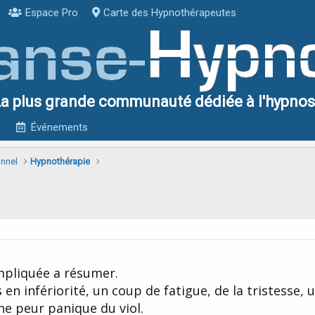
Espace Pro
Carte des Hypnothérapeutes
a plus grande communauté dédiée à l'hypno
Événements
onnel
Hypnothérapie
mpliquée a résumer.
en infériorité, un coup de fatigue, de la tristesse, 
une peur panique du viol.