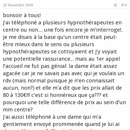
e
o
25 Novembre 2008
#15
t
bonsoir à tous!
e
j'ai téléphoné a plusieurs hypnothérapeutes en
centre ou non.... une fois encore je m'interroge!..
je me disais à la base qu'un centre était peut-
être mieux dans le sens ou plusieurs
hypnothérapeutes se cottoyaient et j'y voyait
une potentielle rassurance... mais au 1er appel
l'accueil ne fut pas génial: la dame était assez
agacée car je ne savais pas avec qui je voulais un
rdv (mais normal puisque je n'en connaissait
aucun, non?) et elle m'a dit que les prix allait de
80 à 130€!!! c'est si honnéreux que ça??? et
pourquoi une telle différence de prix au sein d'un
mm centre?
j'ai aussi téléphoné à une dame qui m'a
gentiement envoyé prommenée quand je lui ai