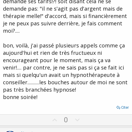
demandé ses tarifs!?! soit disant cela ne se
demande pas: "il ne s'agit pas d'argent mais de
thérapie melle!" d'accord, mais si financièrement
je ne peux pas suivre derrière, je fais comment
moi?....
bon, voilà, j'ai passé plusieurs appels comme ça
aujourd'hui et rien de très fructueux ni
encourageant pour le moment, mais ça va
venir!.... par contre, je ne sais pas si ça se fait ici
mais si quelqu'un avait un hypnothérapeute à
conseiller..........les bouches autour de moi ne sont
pas très branchées hypnose!
bonne soirée!
Citer
U
D
0
p
o