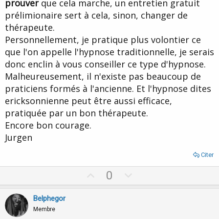
prouver
que cela marche, un entretien gratuit
prélimionaire sert à cela, sinon, changer de
thérapeute.
Personnellement, je pratique plus volontier ce
que l'on appelle l'hypnose traditionnelle, je serais
donc enclin à vous conseiller ce type d'hypnose.
Malheureusement, il n'existe pas beaucoup de
praticiens formés à l'ancienne. Et l'hypnose dites
ericksonnienne peut être aussi efficace,
pratiquée par un bon thérapeute.
Encore bon courage.
Jurgen
Citer
U
D
0
p
o
v
w
Belphegor
o
n
Membre