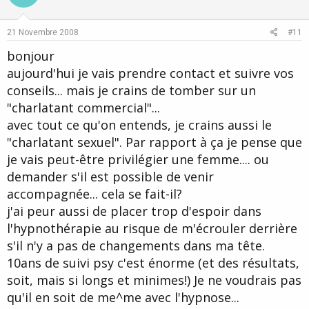
t
v
e
o
21 Novembre 2008
#11
t
bonjour
e
aujourd'hui je vais prendre contact et suivre vos
conseils... mais je crains de tomber sur un
"charlatant commercial"...
avec tout ce qu'on entends, je crains aussi le
"charlatant sexuel". Par rapport à ça je pense que
je vais peut-être privilégier une femme.... ou
demander s'il est possible de venir
accompagnée... cela se fait-il?
j'ai peur aussi de placer trop d'espoir dans
l'hypnothérapie au risque de m'écrouler derrière
s'il n'y a pas de changements dans ma tête.
10ans de suivi psy c'est énorme (et des résultats,
soit, mais si longs et minimes!) Je ne voudrais pas
qu'il en soit de me^me avec l'hypnose...