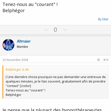
à la prise de RV au Téléphone
Tenez-nous au "courant" !
il est vrai qu'après avoir été suivie par divers psy + ou -
scrupuleux, j'appréhende de me lancer "au pif" vers un
Belphégor
hypnothérapeute quelconque... c'est un investissement de temps,
de beaucoup d'argent appremment et d'espoir aussi et surtout!...
Citer
la liste des hypnothérapeutes de ce site est-elle sûre et
vérifiée?....
U
D
0
merci à vous tous!
p
o
v
w
Altmaier
o
n
Membre
t
v
e
o
20 Novembre 2008
#10
t
Belphegor à dit:
e
[ Une dernière chose pourquoi ne pas demander une entrevue de
quelques minutes, je le fais souvent, gratuitement afin de prendre
"contact".[/color]
Tenez-nous au "courant" !
Belphégor
Je pense que la plupart des hypnothérapeutes