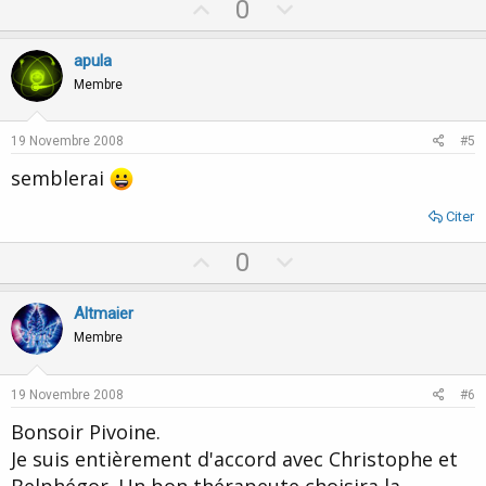
U
D
0
p
o
v
w
apula
o
n
Membre
t
v
e
o
19 Novembre 2008
#5
t
semblerai
e
Citer
U
D
0
p
o
v
w
Altmaier
o
n
Membre
t
v
e
o
19 Novembre 2008
#6
t
Bonsoir Pivoine.
e
Je suis entièrement d'accord avec Christophe et
Belphégor. Un bon thérapeute choisira la