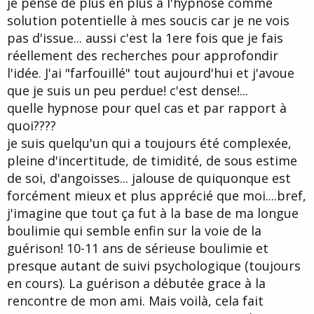
je pense de plus en plus à l'hypnose comme
d
t
solution potentielle à mes soucis car je ne vois
e
l
pas d'issue... aussi c'est la 1ere fois que je fais
a
réellement des recherches pour approfondir
d
i
l'idée. J'ai "farfouillé" tout aujourd'hui et j'avoue
s
que je suis un peu perdue! c'est dense!...
c
quelle hypnose pour quel cas et par rapport à
u
s
quoi????
s
je suis quelqu'un qui a toujours été complexée,
i
pleine d'incertitude, de timidité, de sous estime
o
n
de soi, d'angoisses... jalouse de quiquonque est
forcément mieux et plus apprécié que moi....bref,
j'imagine que tout ça fut à la base de ma longue
boulimie qui semble enfin sur la voie de la
guérison! 10-11 ans de sérieuse boulimie et
presque autant de suivi psychologique (toujours
en cours). La guérison a débutée grace à la
rencontre de mon ami. Mais voilà, cela fait