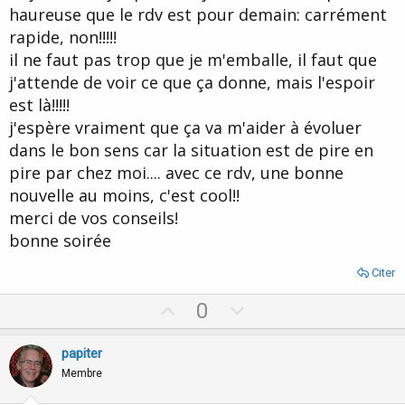
haureuse que le rdv est pour demain: carrément
rapide, non!!!!!
il ne faut pas trop que je m'emballe, il faut que
j'attende de voir ce que ça donne, mais l'espoir
est là!!!!!
j'espère vraiment que ça va m'aider à évoluer
dans le bon sens car la situation est de pire en
pire par chez moi.... avec ce rdv, une bonne
nouvelle au moins, c'est cool!!
merci de vos conseils!
bonne soirée
Citer
U
D
0
p
o
v
w
papiter
o
n
Membre
t
v