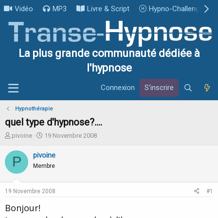
Vidéo
MP3
Livre & Script
Hypno-Challenge
La plus grande communauté dédiée à
l'hypnose
Connexion
S'inscrire
Hypnothérapie
quel type d'hypnose?....
I
D
pivoine
19 Novembre 2008
n
a
i
t
pivoine
P
t
e
Membre
i
d
a
e
t
d
19 Novembre 2008
#1
e
é
u
b
Bonjour!
r
u