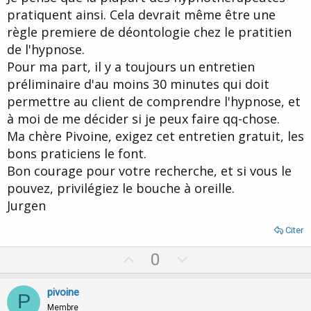
pratiquent ainsi. Cela devrait même être une
règle premiere de déontologie chez le pratitien
de l'hypnose.
Pour ma part, il y a toujours un entretien
préliminaire d'au moins 30 minutes qui doit
permettre au client de comprendre l'hypnose, et
à moi de me décider si je peux faire qq-chose.
Ma chère Pivoine, exigez cet entretien gratuit, les
bons praticiens le font.
Bon courage pour votre recherche, et si vous le
pouvez, privilégiez le bouche à oreille.
Jurgen
Citer
U
D
0
p
o
v
w
pivoine
P
o
n
Membre