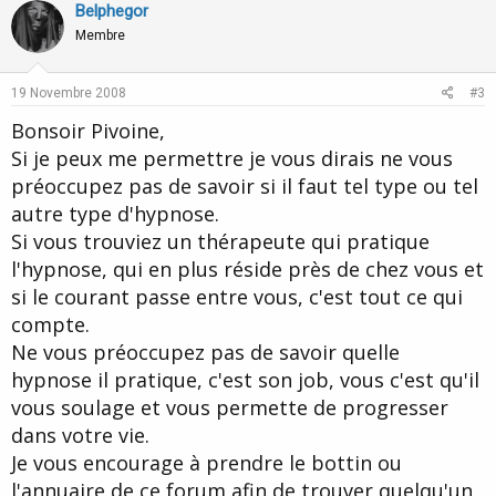
v
w
Belphegor
o
n
Membre
t
v
e
o
19 Novembre 2008
#3
t
Bonsoir Pivoine,
e
Si je peux me permettre je vous dirais ne vous
préoccupez pas de savoir si il faut tel type ou tel
autre type d'hypnose.
Si vous trouviez un thérapeute qui pratique
l'hypnose, qui en plus réside près de chez vous et
si le courant passe entre vous, c'est tout ce qui
compte.
Ne vous préoccupez pas de savoir quelle
hypnose il pratique, c'est son job, vous c'est qu'il
vous soulage et vous permette de progresser
dans votre vie.
Je vous encourage à prendre le bottin ou
l'annuaire de ce forum afin de trouver quelqu'un