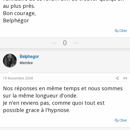
au plus près.
Bon courage,
Belphégor
Citer
U
D
0
p
o
v
w
Belphegor
o
n
Membre
t
v
e
o
19 Novembre 2008
#4
t
Nos réponses en même temps et nous sommes
e
sur la même longueur d'onde.
Je n'en reviens pas, comme quoi tout est
possible grace à l'hypnose.
Citer