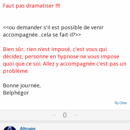
Faut pas dramatiser !!!!
<<ou demander s'il est possible de venir
accompagnée...cela se fait-il?>>
Bien sûr, rien n'est imposé, c'est vous qui
décidez, personne en hypnose ne vous impose
quoi que ce soi. Allez y accompagnée c'est pas un
problème.
Bonne journée,
Belphégor
Citer
U
D
0
p
o
v
w
Altmaier