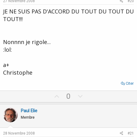
e
o
27 Novembre 2008
#20
t
JE NE SUIS PAS D'ACCORD DU TOUT DU TOUT DU
e
TOUT!!!
Nonnnn je rigole...
:lol:
a+
Christophe
Citer
U
D
0
p
o
v
w
Paul Elie
o
n
Membre
t
v
e
o
28 Novembre 2008
#21