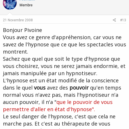
o
n
Membre
t
v
e
o
21 Novembre 2008
#13
t
Bonjour Pivoine
e
Vous avez ce genre d'appréhension, car vous ne
savez de l'hypnose que ce que les spectacles vous
montrent.
Sachez que quel que soit le type d'hypnose que
vous choisirez, vous ne serez jamais endormie, et
jamais manipulée par un hypnotiseur.
L'hypnose est un état modifié de la conscience
dans le quel
vous
avez des
pouvoir
qu'en temps
normal vous n'avez pas, mais l'hypnotiseur n'a
aucun pouvoir, il n'a "
que le pouvoir de vous
permettre d'aller en état d'hypnose".
Le seul danger de l'hypnose, c'est que cela ne
marche pas. Et c'est au thérapeute de vous