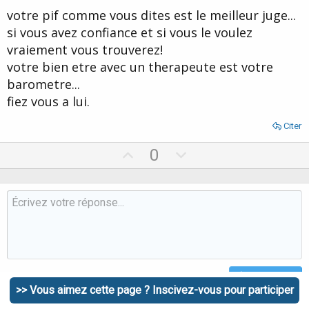
t
votre pif comme vous dites est le meilleur juge...
e
si vous avez confiance et si vous le voulez
vraiement vous trouverez!
votre bien etre avec un therapeute est votre
barometre...
fiez vous a lui.
Citer
U
D
0
p
o
v
w
o
n
t
v
e
o
t
e
Répondre
>> Vous aimez cette page ? Inscivez-vous pour participer