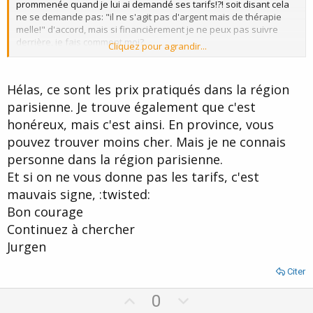
prommenée quand je lui ai demandé ses tarifs!?! soit disant cela
ne se demande pas: "il ne s'agit pas d'argent mais de thérapie
melle!" d'accord, mais si financièrement je ne peux pas suivre
derrière, je fais comment moi?....
Cliquez pour agrandir...
!
Hélas, ce sont les prix pratiqués dans la région
parisienne. Je trouve également que c'est
honéreux, mais c'est ainsi. En province, vous
pouvez trouver moins cher. Mais je ne connais
personne dans la région parisienne.
Et si on ne vous donne pas les tarifs, c'est
mauvais signe, :twisted:
Bon courage
Continuez à chercher
Jurgen
Citer
U
D
0