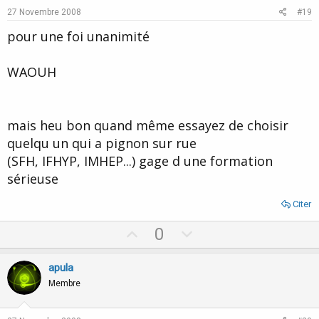
e
o
27 Novembre 2008
#19
t
pour une foi unanimité
e
WAOUH
mais heu bon quand même essayez de choisir
quelqu un qui a pignon sur rue
(SFH, IFHYP, IMHEP...) gage d une formation
sérieuse
Citer
U
D
0
p
o
v
w
apula
o
n
Membre
t
v