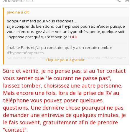
e
o
20 Novembre 2008
#9
t
pivoine à dit:
e
bonjour et merci pour vous réponses...
si je comprends bien donc: oui l'hypnose pourrait m'aider puisque
vous m'encouragez à aller voir un hypnothérapeute, quelque soit
l'hypnose pratiquée. C'est bien ça?
OUI
j'habite Paris et j'ai pu constater qu'il y a un certain nombre
d'hypnothérapeutes.
Seulement j'ai pu voir aussi que chacun se présente différemment
Cliquez pour agrandir...
et parle d'hypnothérapeute ericksonien, de PNL, d'hypnose
traditionnelle et analytique, de modélisation symbolique, de
Sûre et vérifié, je ne pense pas; si au 1er contact
méthode ESPERE.... certains sont spécialisés dans la stratégie du
vous sentez que "le courant ne passe pas",
changement, d'autres dans la thérapie du couple.... etc, etc....
laissez tomber, choisissez une autre personne.
c'est donc bien qu'en faisant appel à tel ou tel hypnothérapeute
on s'oriente déjà vers tel ou tel maladie ou probleme à traiter avec
Mais encore une fois, lors de la prise de RV au
tel ou tel méthode...? non?
Certains se "spécialise" dans tel ou tel
téléphone vous pouvez poser quelques
domaine car ils ont certainement une plus grande pratique de ce
domaine. Cela ne veut pas dire qu'ils ne peuvent pas traiter
questions. Une dernière chose pourquoi ne pas
d'autres problèmes. En prenant RV avec l'un d'eux posez
demander une entrevue de quelques minutes, je
simplement la question "dans mon cas pouvez vous m'aider" la
le fais souvent, gratuitement afin de prendre
personne vous le dira tout de suite.
alors vers qui s'orienter? au pif?
exposez rapidement votre souci
"contact".