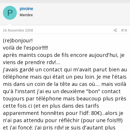
p
o
v
w
pivoine
P
o
n
Membre
t
v
e
o
26 Novembre 2008
#18
t
(re)bonjour!
e
voilà de l'espoir!!!!!
après maints coups de fils encore aujourd'hui, je
viens de prendre rdv!....
j'avais gardé un contact qui m'avait parut bien au
téléphone mais qui était un peu loin. Je me l'étais
mis dans un coin de la tête au cas où.... mais voilà
qu'à l'instant j'ai eu un deuxième "bon" contact
toujours par téléphone mais beaucoup plus près
cette fois ci (et en plus dans des tarifs
apparemment honnêtes pour l'idf: 80€)...alors je
n'ai pas attendu pour réfléchir (pour une fois!!!!)
et j'ai foncé: j'ai pris rdv! je suis d'autant plus