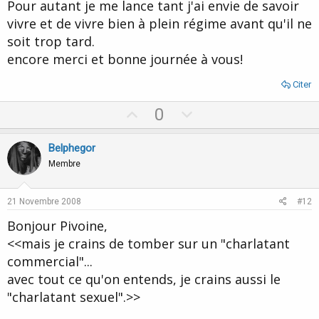
Pour autant je me lance tant j'ai envie de savoir
vivre et de vivre bien à plein régime avant qu'il ne
soit trop tard.
encore merci et bonne journée à vous!
Citer
U
D
0
p
o
v
w
Belphegor
o
n
Membre
t
v
e
o
21 Novembre 2008
#12
t
Bonjour Pivoine,
e
<<mais je crains de tomber sur un "charlatant
commercial"...
avec tout ce qu'on entends, je crains aussi le
"charlatant sexuel".>>