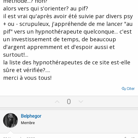
méthode...? non?
alors vers qui s'orienter? au pif?
il est vrai qu'après avoir été suivie par divers psy
+ ou - scrupuleux, j'appréhende de me lancer "au
pif" vers un hypnothérapeute quelconque... c'est
un investissement de temps, de beaucoup
d'argent appremment et d'espoir aussi et
surtout!...
la liste des hypnothérapeutes de ce site est-elle
sûre et vérifiée?....
merci à vous tous!
Citer
U
D
0
p
o
v
w
Belphegor
o
n
Membre
t
v