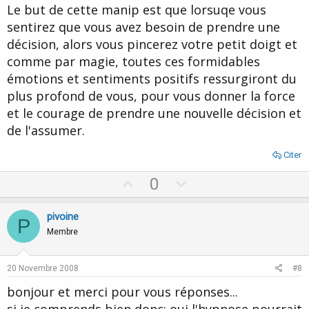
Le but de cette manip est que lorsuqe vous
sentirez que vous avez besoin de prendre une
décision, alors vous pincerez votre petit doigt et
comme par magie, toutes ces formidables
émotions et sentiments positifs ressurgiront du
plus profond de vous, pour vous donner la force
et le courage de prendre une nouvelle décision et
de l'assumer.
Citer
U
D
0
p
o
v
w
pivoine
P
o
n
Membre
t
v
e
o
20 Novembre 2008
#8
t
bonjour et merci pour vous réponses...
e
si je comprends bien donc: oui l'hypnose pourrait