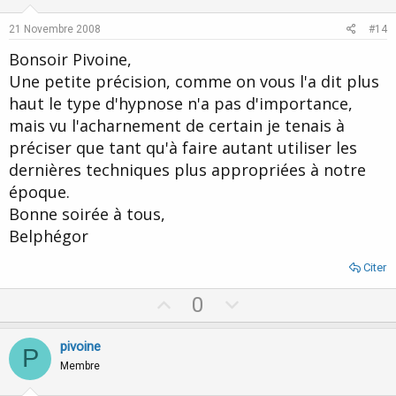
t
v
e
o
21 Novembre 2008
#14
t
Bonsoir Pivoine,
e
Une petite précision, comme on vous l'a dit plus
haut le type d'hypnose n'a pas d'importance,
mais vu l'acharnement de certain je tenais à
préciser que tant qu'à faire autant utiliser les
dernières techniques plus appropriées à notre
époque.
Bonne soirée à tous,
Belphégor
Citer
U
D
0
p
o
v
w
pivoine
P
o
n
Membre
t
v