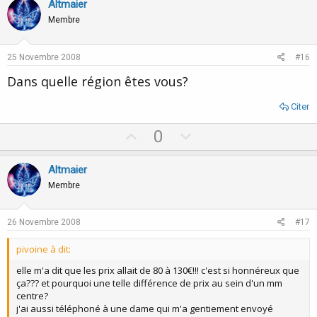
v
w
Altmaier
o
n
Membre
t
v
e
o
25 Novembre 2008
#16
t
Dans quelle région êtes vous?
e
Citer
U
D
0
p
o
v
w
Altmaier
o
n
Membre
t
v
e
o
26 Novembre 2008
#17
t
pivoine à dit:
e
elle m'a dit que les prix allait de 80 à 130€!!! c'est si honnéreux que
ça??? et pourquoi une telle différence de prix au sein d'un mm
centre?
j'ai aussi téléphoné à une dame qui m'a gentiement envoyé