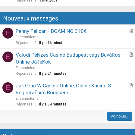
e
Réponses
1
3 Mai 2009
o
s
n
t
Nouveaux messages
i
o
Penny Pelican - BGAMING 310€
E
n
r
Elisemisloma
t
Réponses
0
Il y'a 16 minutes
i
Valodi PéNzes Casino Budapest vagy BuváRos
E
c
r
Online JáTéKok
l
t
Elisemisloma
e
i
Réponses
0
Il y'a 21 minutes
c
Jak Grać W Casino Online, Online Kasino S
l
E
r
Registračním Bonusem
e
t
Elisemisloma
i
Réponses
0
Il y'a 54 minutes
c
Voir plus…
l
e