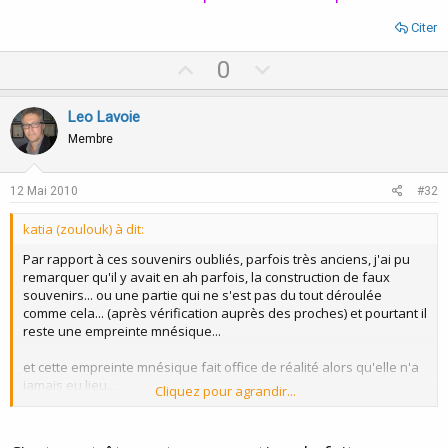
Citer
U
D
0
p
o
v
w
Leo Lavoie
o
n
Membre
t
v
e
o
12 Mai 2010
#32
t
katia (zoulouk) à dit:
e
Par rapport à ces souvenirs oubliés, parfois très anciens, j'ai pu
remarquer qu'il y avait en ah parfois, la construction de faux
souvenirs... ou une partie qui ne s'est pas du tout déroulée
comme cela... (après vérification auprès des proches) et pourtant il
reste une empreinte mnésique...
et cette empreinte mnésique fait office de réalité alors qu'elle n'a
jamais eu lieu...
Cliquez pour agrandir...
(une déformation souvent symptomatique)
Et entre le faux souvenir et le vrai, pas moyen de reconnaitre.