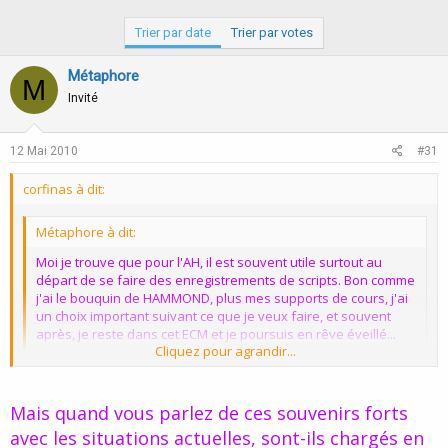
Trier par date
Trier par votes
Métaphore
M
Invité
12 Mai 2010
#31
corfinas à dit:
Métaphore à dit:
Moi je trouve que pour l'AH, il est souvent utile surtout au
départ de se faire des enregistrements de scripts. Bon comme
j'ai le bouquin de HAMMOND, plus mes supports de cours, j'ai
un choix important suivant ce que je veux faire, et souvent
après, je reste dans cet ECM et je poursuis en rêve éveillé...
Cliquez pour agrandir...
mais pas toujours...
Par contre je n'ai jamais essayé ni lévitation du bras, ni
Cliquez pour agrandir...
engourdissement, pour l'instant ça ne m'intéresse pas...
Mais quand vous parlez de ces souvenirs forts
avec les situations actuelles, sont-ils chargés en
Corfinas avez vous déjà ressenti en AH des émotions fortes
Les enregistrements de scripts doivent faciliter le travail, faut