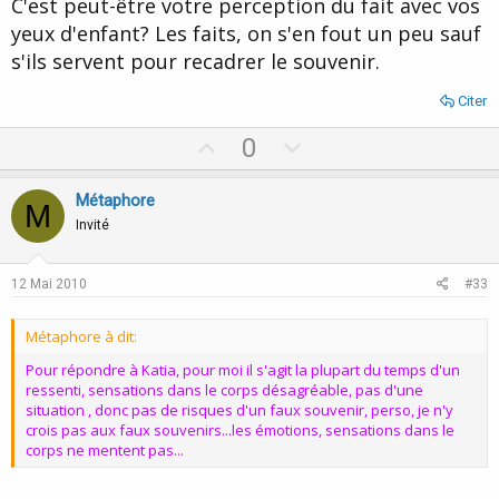
C'est peut-être votre perception du fait avec vos
yeux d'enfant? Les faits, on s'en fout un peu sauf
Ce genre de chose vous est il déjà arrivé ?
s'ils servent pour recadrer le souvenir.
Citer
U
D
0
p
o
v
w
Métaphore
M
o
n
Invité
t
v
e
o
12 Mai 2010
#33
t
e
Métaphore à dit:
Pour répondre à Katia, pour moi il s'agit la plupart du temps d'un
ressenti, sensations dans le corps désagréable, pas d'une
situation , donc pas de risques d'un faux souvenir, perso, je n'y
crois pas aux faux souvenirs...les émotions, sensations dans le
corps ne mentent pas...