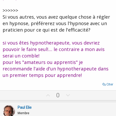
>>>>>>
Si vous autres, vous avez quelque chose à régler
en hypnose, préférerez vous l'hypnose avec un
praticien pour ce qui est de l'efficacité?
si vous êtes hypnotherapeute, vous devriez
pouvoir le faire seul!.... le contraire a mon avis
serai un comble!
pour les "amateurs ou apprentis" je
recommande l'aide d'un hypnotherapeute dans
un premier temps pour apprendre!
Citer
U
D
0
p
o
v
w
Paul Elie
o
n
Membre