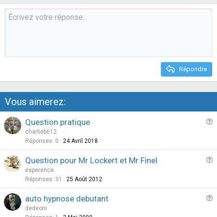
o
n
t
v
e
o
t
e
Répondre
Vous aimerez:
Question pratique
u
charlieb612
e
Réponses
0
24 Avril 2018
s
Question pour Mr Lockert et Mr Finel
t
u
esperence
i
e
Réponses
31
25 Août 2012
o
s
n
auto hypnose debutant
t
u
dedeoni
i