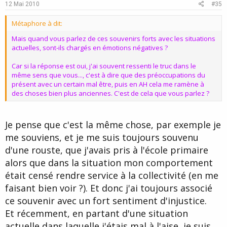
e
o
12 Mai 2010
#35
t
Métaphore à dit:
e
Mais quand vous parlez de ces souvenirs forts avec les situations
actuelles, sont-ils chargés en émotions négatives ?
Car si la réponse est oui, j'ai souvent ressenti le truc dans le
même sens que vous..., c'est à dire que des préoccupations du
présent avec un certain mal être, puis en AH cela me ramène à
des choses bien plus anciennes. C'est de cela que vous parlez ?
Je pense que c'est la même chose, par exemple je
me souviens, et je me suis toujours souvenu
d'une rouste, que j'avais pris à l'école primaire
alors que dans la situation mon comportement
était censé rendre service à la collectivité (en me
faisant bien voir ?). Et donc j'ai toujours associé
ce souvenir avec un fort sentiment d'injustice.
Et récemment, en partant d'une situation
actuelle dans laquelle j'étais mal à l'aise, je suis