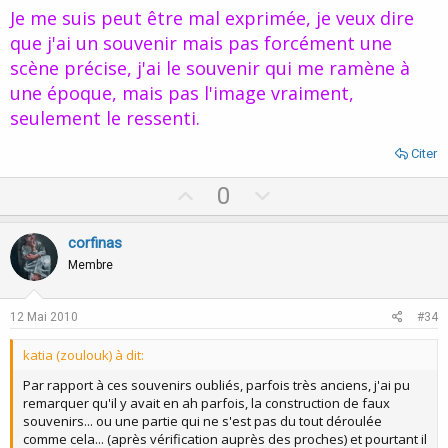
Je me suis peut être mal exprimée, je veux dire
que j'ai un souvenir mais pas forcément une
scène précise, j'ai le souvenir qui me ramène à
une époque, mais pas l'image vraiment,
seulement le ressenti.
Citer
U
D
0
p
o
v
w
corfinas
o
n
Membre
t
v
e
o
12 Mai 2010
#34
t
katia (zoulouk) à dit:
e
Par rapport à ces souvenirs oubliés, parfois très anciens, j'ai pu
remarquer qu'il y avait en ah parfois, la construction de faux
souvenirs... ou une partie qui ne s'est pas du tout déroulée
comme cela... (après vérification auprès des proches) et pourtant il