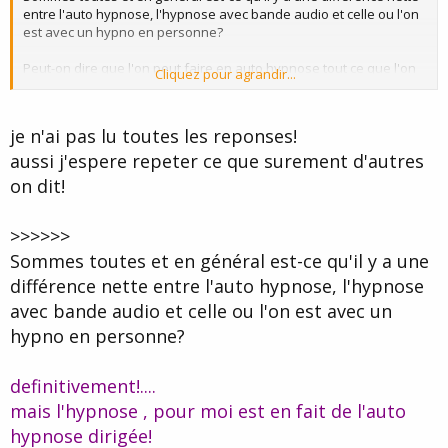
entre l'auto hypnose, l'hypnose avec bande audio et celle ou l'on
est avec un hypno en personne?
Peut-on dire que l'on peut faire en auto hypnose tout ce que l'on
Cliquez pour agrandir...
peut faire en hypnose avec un praticien? Et là, je parle de la
pratique et non de la théorie.
je n'ai pas lu toutes les reponses!
Si vous autres, vous avez quelque chose à régler en hypnose,
aussi j'espere repeter ce que surement d'autres
préférerez vous l'hypnose avec un praticien pour ce qui est de
l'efficacité?
on dit!
>>>>>>
Sommes toutes et en général est-ce qu'il y a une
différence nette entre l'auto hypnose, l'hypnose
avec bande audio et celle ou l'on est avec un
hypno en personne?
definitivement!....
mais l'hypnose , pour moi est en fait de l'auto
hypnose dirigée!