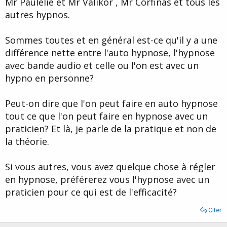
Mr Paulélie et Mr Valikor , Mr Corfinas et tous les
d
t
autres hypnos.
e
l
a
Sommes toutes et en général est-ce qu'il y a une
d
i
différence nette entre l'auto hypnose, l'hypnose
s
avec bande audio et celle ou l'on est avec un
c
hypno en personne?
u
s
s
Peut-on dire que l'on peut faire en auto hypnose
i
tout ce que l'on peut faire en hypnose avec un
o
n
praticien? Et là, je parle de la pratique et non de
la théorie.
Si vous autres, vous avez quelque chose à régler
en hypnose, préférerez vous l'hypnose avec un
praticien pour ce qui est de l'efficacité?
Citer