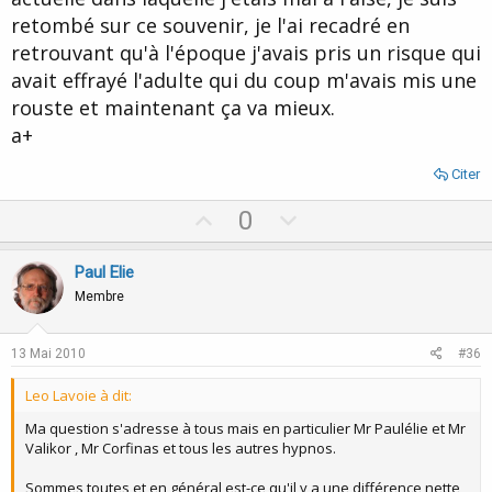
retombé sur ce souvenir, je l'ai recadré en
retrouvant qu'à l'époque j'avais pris un risque qui
avait effrayé l'adulte qui du coup m'avais mis une
rouste et maintenant ça va mieux.
a+
Citer
U
D
0
p
o
v
w
Paul Elie
o
n
Membre
t
v
e
o
13 Mai 2010
#36
t
Leo Lavoie à dit:
e
Ma question s'adresse à tous mais en particulier Mr Paulélie et Mr
Valikor , Mr Corfinas et tous les autres hypnos.
Sommes toutes et en général est-ce qu'il y a une différence nette