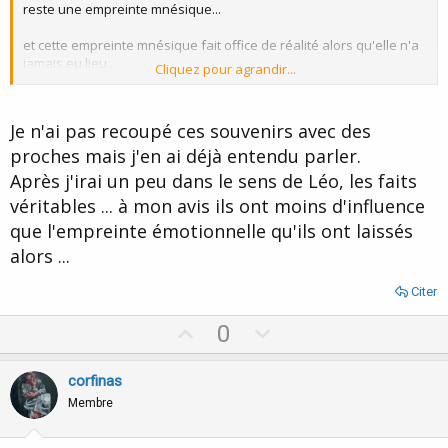
reste une empreinte mnésique...
et cette empreinte mnésique fait office de réalité alors qu'elle n'a
jamais eu lieu...
Cliquez pour agrandir...
(une déformation souvent symptomatique)
Et entre le faux souvenir et le vrai, pas moyen de reconnaitre.
Je n'ai pas recoupé ces souvenirs avec des
proches mais j'en ai déjà entendu parler.
Ce genre de chose vous est il déjà arrivé ?
Après j'irai un peu dans le sens de Léo, les faits
véritables ... à mon avis ils ont moins d'influence
que l'empreinte émotionnelle qu'ils ont laissés
alors ...
Citer
U
D
0
p
o
v
w
corfinas
o
n
Membre
t
v