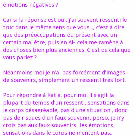
émotions négatives ?
du passé qui ont pu vous amener jusqu'aux larmes ?
vraiment que j'essaye.
Et pour les émotions fortes, oui j'ai retrouvé des souvenirs oubliés
et émouvants à pleurer.
Et j'ai aussi relié des souvenirs forts que
Car si la réponse est oui, j'ai souvent ressenti le
j'avais déjà en tête avec des situations actuelles.
a+
truc dans le même sens que vous..., c'est à dire
que des préoccupations du présent avec un
certain mal être, puis en AH cela me ramène à
des choses bien plus anciennes. C'est de cela que
vous parlez ?
Néanmoins moi je n'ai pas forcément d'images
de souvenirs, simplement un ressenti très fort.
Pour répondre à Katia, pour moi il s'agit la
plupart du temps d'un ressenti, sensations dans
le corps désagréable, pas d'une situation , donc
pas de risques d'un faux souvenir, perso, je n'y
crois pas aux faux souvenirs...les émotions,
sensations dans le corps ne mentent pas...