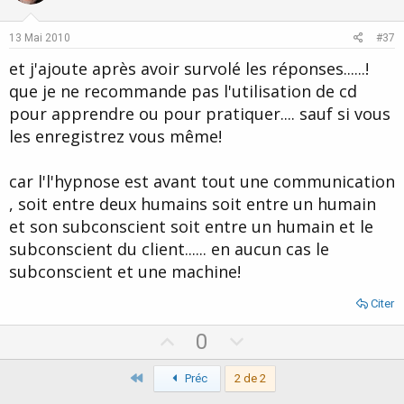
t
v
e
o
13 Mai 2010
#37
t
et j'ajoute après avoir survolé les réponses......!
e
que je ne recommande pas l'utilisation de cd
pour apprendre ou pour pratiquer.... sauf si vous
les enregistrez vous même!
car l'l'hypnose est avant tout une communication
, soit entre deux humains soit entre un humain
et son subconscient soit entre un humain et le
subconscient du client...... en aucun cas le
subconscient et une machine!
Citer
U
D
0
p
o
Premier
v
Préc
2 de 2
w