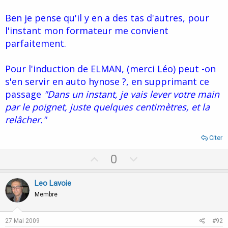
Ben je pense qu'il y en a des tas d'autres, pour
l'instant mon formateur me convient
parfaitement.
Pour l'induction de ELMAN, (merci Léo) peut -on
s'en servir en auto hynose ?, en supprimant ce
passage
"Dans un instant, je vais lever votre main
par le poignet, juste quelques centimètres, et la
relâcher."
Citer
U
D
0
p
o
v
w
Leo Lavoie
o
n
Membre
t
v
e
o
27 Mai 2009
#92