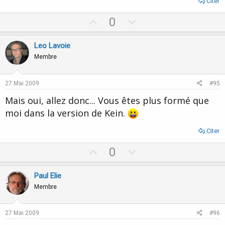
Citer
U
D
0
p
o
v
w
Leo Lavoie
o
n
Membre
t
v
e
o
27 Mai 2009
#95
t
Mais oui, allez donc... Vous êtes plus formé que
e
moi dans la version de Kein.
Citer
U
D
0
p
o
v
w
Paul Elie
o
n
Membre
t
v
e
o
27 Mai 2009
#96
t