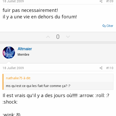
e
o
18 Juillet 2009
#109
t
fuir pas necessairement!
e
il y a une vie en dehors du forum!
Citer
U
D
0
p
o
v
w
Altmaier
o
n
Membre
t
v
e
o
18 Juillet 2009
#110
t
nathalie75 à dit:
e
ms qu'est ce qui les fait fuir comme ça? :?
Il est vrais qu'il y a des jours où!!!!! :arrow: :roll: :?
:shock:
:wink: 8)