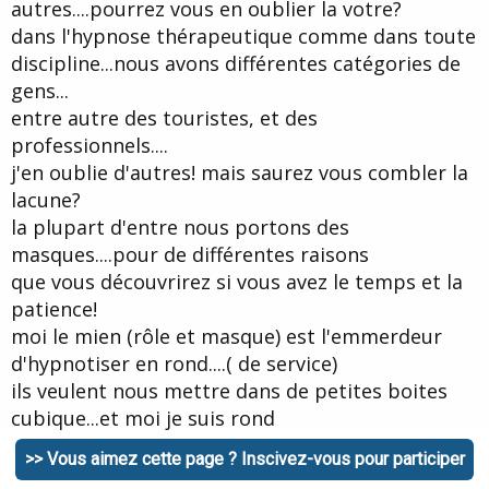
autres....pourrez vous en oublier la votre?
dans l'hypnose thérapeutique comme dans toute
discipline...nous avons différentes catégories de
gens...
entre autre des touristes, et des
professionnels....
j'en oublie d'autres! mais saurez vous combler la
lacune?
la plupart d'entre nous portons des
masques....pour de différentes raisons
que vous découvrirez si vous avez le temps et la
patience!
moi le mien (rôle et masque) est l'emmerdeur
d'hypnotiser en rond....( de service)
ils veulent nous mettre dans de petites boites
cubique...et moi je suis rond
et refuse le moule que l'on veut m'imposer.....cela
>> Vous aimez cette page ? Inscivez-vous pour participer
ne veut pas dire que je pense en rond et encore