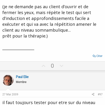
(je ne demande pas au client d’ouvrir et de
fermer les yeux, mais répète le test qui sert
d’induction et approfondissements facile a
exécuter et qui va avec la répétition amener le
client au niveau somnambulique...
prêt pour la thérapie.)
_________________
Citer
U
D
0
p
o
v
w
Paul Elie
o
n
Membre
t
v
e
o
27 Mai 2009
#97
t
il faut toujours tester pour etre sur du niveau