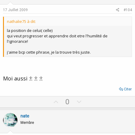
t
v
e
o
17 Juillet 2009
#104
t
nathalie75 à dit:
e
la position de celui( celle)
qui veut progresser et apprendre doit etre l'humilité de
l'ignorance!
j'aime bcp cette phrase, je la trouve très juste.
Moi aussi :!: :!: :!:
Citer
U
D
0
p
o
v
w
nate
o
n
Membre
t
v