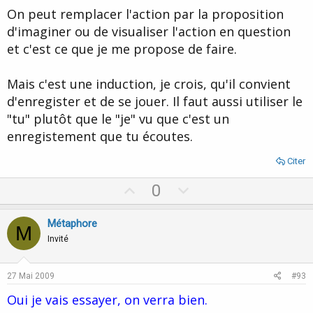
t
On peut remplacer l'action par la proposition
e
d'imaginer ou de visualiser l'action en question
et c'est ce que je me propose de faire.
Mais c'est une induction, je crois, qu'il convient
d'enregister et de se jouer. Il faut aussi utiliser le
"tu" plutôt que le "je" vu que c'est un
enregistement que tu écoutes.
Citer
U
D
0
p
o
v
w
Métaphore
M
o
n
Invité
t
v
e
o
27 Mai 2009
#93
t
Oui je vais essayer, on verra bien.
e