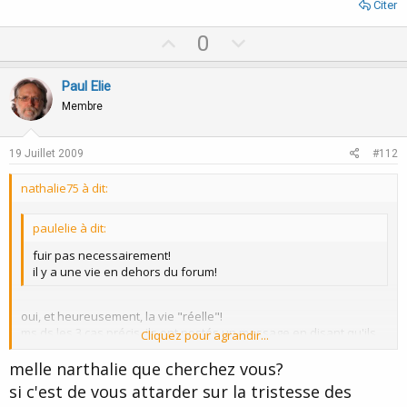
Citer
U
D
0
p
o
v
w
Paul Elie
o
n
Membre
t
v
e
o
19 Juillet 2009
#112
t
nathalie75 à dit:
e
paulelie à dit:
fuir pas necessairement!
il y a une vie en dehors du forum!
oui, et heureusement, la vie "réelle"!
ms ds les 3 cas précis, ils ont postés un message en disant qu'ils
Cliquez pour agrandir...
partaient définitivement à cause de certaines personnes.. c triste
qd même, non?
melle narthalie que cherchez vous?
Cliquez pour agrandir...
si c'est de vous attarder sur la tristesse des