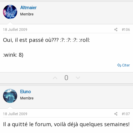
p
o
v
w
Altmaier
o
n
Membre
t
v
e
o
18 Juillet 2009
#106
t
Oui, il est passé où??? :?: :?: :?: :roll:
e
:wink: 8)
Citer
U
D
0
p
o
v
w
Eluno
o
n
Membre
t
v
e
o
18 Juillet 2009
#107
t
Il a quitté le forum, voilà déjà quelques semaines!
e