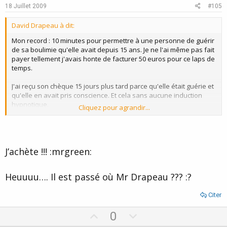
e
o
18 Juillet 2009
#105
t
David Drapeau à dit:
e
Mon record : 10 minutes pour permettre à une personne de guérir
de sa boulimie qu'elle avait depuis 15 ans. Je ne l'ai même pas fait
payer tellement j'avais honte de facturer 50 euros pour ce laps de
temps.
J'ai reçu son chèque 15 jours plus tard parce qu'elle était guérie et
qu'elle en avait pris conscience. Et cela sans aucune induction
hypnotique.
Cliquez pour agrandir...
Donc selon votre logique, c'est sûr, elle n'a pas été
impressionnée. Je me demande pourquoi elle m'a envoyé autant
de client alors !!! :lol: :wink:
J’achète !!! :mrgreen:
Heuuuu…. Il est passé où Mr Drapeau ??? :?
Citer
U
D
0