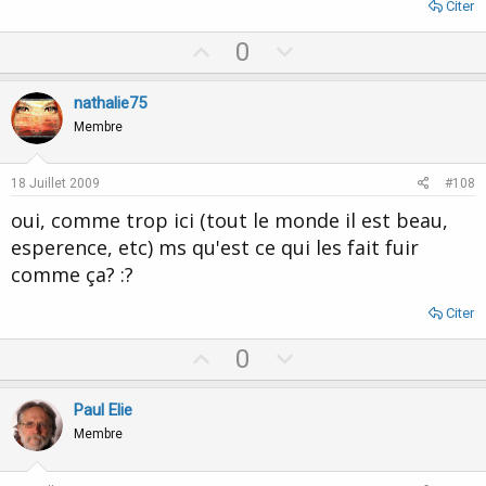
Citer
U
D
0
p
o
v
w
nathalie75
o
n
Membre
t
v
e
o
18 Juillet 2009
#108
t
oui, comme trop ici (tout le monde il est beau,
e
esperence, etc) ms qu'est ce qui les fait fuir
comme ça? :?
Citer
U
D
0
p
o
v
w
Paul Elie
o
n
Membre
t
v