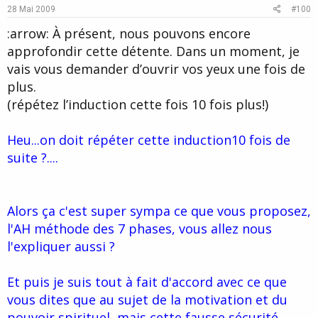
e
o
28 Mai 2009
#100
t
:arrow: À présent, nous pouvons encore
e
approfondir cette détente. Dans un moment, je
vais vous demander d’ouvrir vos yeux une fois de
plus.
(répétez l’induction cette fois 10 fois plus!)
Heu...on doit répéter cette induction10 fois de
suite ?....
Alors ça c'est super sympa ce que vous proposez,
l'AH méthode des 7 phases, vous allez nous
l'expliquer aussi ?
Et puis je suis tout à fait d'accord avec ce que
vous dites que au sujet de la motivation et du
pouvoir spirituel, mais cette fausse sécurité