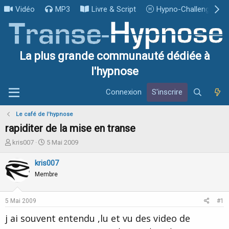
Vidéo
MP3
Livre & Script
Hypno-Challenge
La plus grande communauté dédiée à
l'hypnose
Connexion
S'inscrire
Le café de l'hypnose
rapiditer de la mise en transe
I
D
kris007
5 Mai 2009
n
a
i
t
kris007
t
e
Membre
i
d
a
e
t
d
5 Mai 2009
#1
e
é
u
b
j ai souvent entendu ,lu et vu des video de
r
u