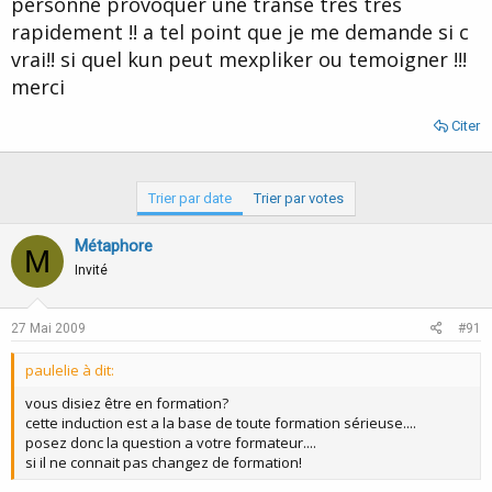
personne provoquer une transe tres tres
d
t
rapidement !! a tel point que je me demande si c
e
l
vrai!! si quel kun peut mexpliker ou temoigner !!!
a
merci
d
i
Citer
s
c
u
s
Trier par date
Trier par votes
s
i
Métaphore
o
M
n
Invité
27 Mai 2009
#91
paulelie à dit:
vous disiez être en formation?
cette induction est a la base de toute formation sérieuse....
posez donc la question a votre formateur....
si il ne connait pas changez de formation!