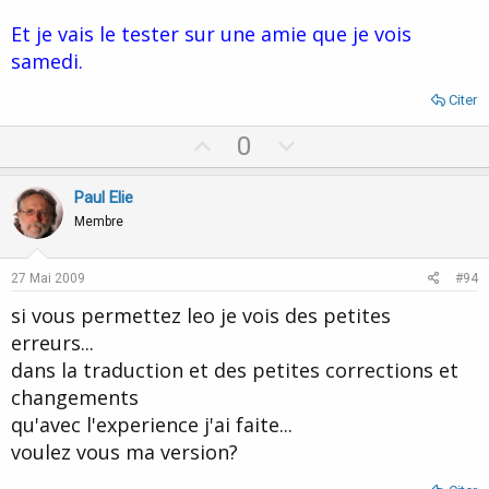
Et je vais le tester sur une amie que je vois
samedi.
Citer
U
D
0
p
o
v
w
Paul Elie
o
n
Membre
t
v
e
o
27 Mai 2009
#94
t
si vous permettez leo je vois des petites
e
erreurs...
dans la traduction et des petites corrections et
changements
qu'avec l'experience j'ai faite...
voulez vous ma version?