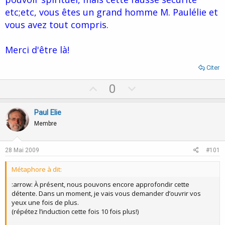
etc;etc, vous êtes un grand homme M. Paulélie et
vous avez tout compris.
Merci d'être là!
Citer
U
D
0
p
o
v
w
Paul Elie
o
n
Membre
t
v
e
o
28 Mai 2009
#101
t
Métaphore à dit:
e
:arrow: À présent, nous pouvons encore approfondir cette
détente. Dans un moment, je vais vous demander d’ouvrir vos
yeux une fois de plus.
(répétez l’induction cette fois 10 fois plus!)