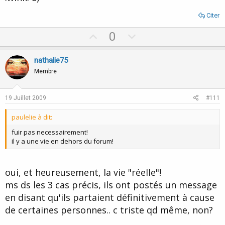
Citer
U
D
0
p
o
v
w
nathalie75
o
n
Membre
t
v
e
o
19 Juillet 2009
#111
t
paulelie à dit:
e
fuir pas necessairement!
il y a une vie en dehors du forum!
oui, et heureusement, la vie "réelle"!
ms ds les 3 cas précis, ils ont postés un message
en disant qu'ils partaient définitivement à cause
de certaines personnes.. c triste qd même, non?