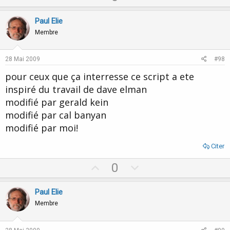
p
o
v
w
Paul Elie
o
n
Membre
t
v
e
o
28 Mai 2009
#98
t
pour ceux que ça interresse ce script a ete
e
inspiré du travail de dave elman
modifié par gerald kein
modifié par cal banyan
modifié par moi!
Citer
U
D
0
p
o
v
w
Paul Elie
o
n
Membre
t
v
e
o