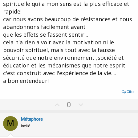
spirituelle qui a mon sens est la plus efficace et
rapide!
car nous avons beaucoup de résistances et nous
abandonnons facilement avant
que les effets se fassent sentir...
cela n'a rien a voir avec la motivation ni le
pouvoir spirituel, mais tout avec la fausse
sécurité que notre environnement ,société et
éducation et les mécanismes que notre esprit
c'est construit avec l'expérience de la vie....
a bon entendeur!
Citer
U
D
0
p
o
v
w
Métaphore
M
o
n
Invité
t
v