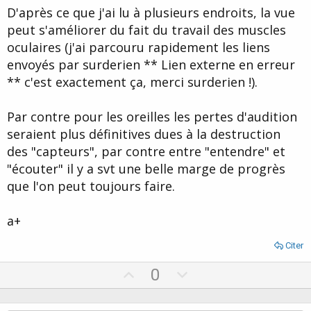
D'après ce que j'ai lu à plusieurs endroits, la vue
peut s'améliorer du fait du travail des muscles
oculaires (j'ai parcouru rapidement les liens
envoyés par surderien ** Lien externe en erreur
** c'est exactement ça, merci surderien !).
Par contre pour les oreilles les pertes d'audition
seraient plus définitives dues à la destruction
des "capteurs", par contre entre "entendre" et
"écouter" il y a svt une belle marge de progrès
que l'on peut toujours faire.
a+
Citer
U
D
0
p
o
v
w