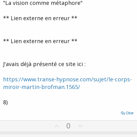
"La vision comme métaphore"
** Lien externe en erreur **
** Lien externe en erreur **
J'avais déjà présenté ce site ici :
https://www.transe-hypnose.com/sujet/le-corps-
miroir-martin-brofman.1565/
8)
Citer
U
D
0
p
o