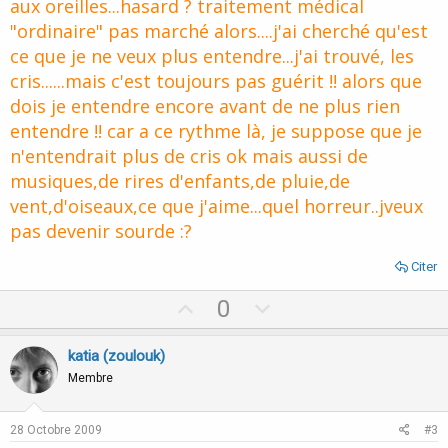
aux oreilles...hasard ? traitement médical
"ordinaire" pas marché alors....j'ai cherché qu'est
ce que je ne veux plus entendre...j'ai trouvé, les
cris......mais c'est toujours pas guérit !! alors que
dois je entendre encore avant de ne plus rien
entendre !! car a ce rythme là, je suppose que je
n'entendrait plus de cris ok mais aussi de
musiques,de rires d'enfants,de pluie,de
vent,d'oiseaux,ce que j'aime...quel horreur..jveux
pas devenir sourde :?
Citer
U
D
0
p
o
v
w
katia (zoulouk)
o
n
Membre
t
v
e
o
28 Octobre 2009
#3