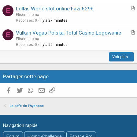
c
Lollas World slot online Fazi 629€
l
E
r
Elisemisloma
e
t
Réponses
0
Il y'a 27 minutes
i
Vulkan Vegas Polska, Total Casino Logowanie
E
c
r
Elisemisloma
l
t
Réponses
0
Il y'a 55 minutes
e
i
Voir plus…
c
l
e
Partager cette page
Facebook
Twitter
WhatsApp
E-mail valide
Copier le lien
Le café de l'hypnose
Navigation rapide
Forum
Hypno-Challenge
Espace Pro