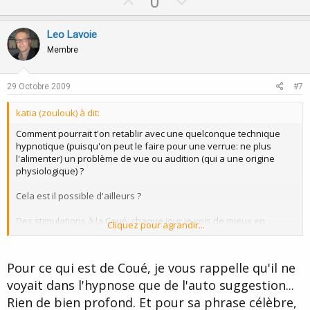
U
D
0
p
o
v
w
Leo Lavoie
o
n
Membre
t
v
e
o
29 Octobre 2009
#7
t
katia (zoulouk) à dit:
e
Comment pourrait t'on retablir avec une quelconque technique
hypnotique (puisqu'on peut le faire pour une verrue: ne plus
l'alimenter) un problème de vue ou audition (qui a une origine
physiologique) ?
Cela est il possible d'ailleurs ?
Des stimulations à la Coué: chaque jour je vois de mieux en
Cliquez pour agrandir...
mieux....
Ou je visualise un aigle pour en posseder sa vue, et j'associe
Pour ce qui est de Coué, je vous rappelle qu'il ne
"chaque jour je vois de mieux en mieux"....
voyait dans l'hypnose que de l'auto suggestion...
Peut être verrais je simplement au mieux possible de ce qui me
Rien de bien profond. Et pour sa phrase célèbre,
reste en vue sans fatigue oculaire ?