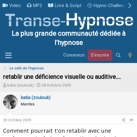
Vidéo
MP3
Livre & Script
Hypno-Challenge
La plus grande communauté dédiée à
l'hypnose
Connexion
S'inscrire
Le café de l'hypnose
retablir une déficience visuelle ou auditive....
I
D
katia (zoulouk)
28 Octobre 2009
n
a
i
t
katia (zoulouk)
t
e
Membre
i
d
a
e
t
d
28 Octobre 2009
#1
e
é
u
b
Comment pourrait t'on retablir avec une
r
u