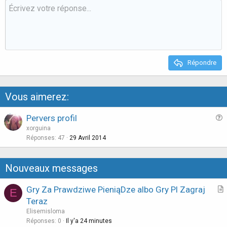
o
n
t
v
e
o
t
e
Répondre
Vous aimerez:
Pervers profil
u
xorguina
e
Réponses
47
29 Avril 2014
s
t
Nouveaux messages
i
o
Gry Za Prawdziwe PieniąDze albo Gry Pl Zagraj
E
n
r
Teraz
t
Elisemisloma
i
Réponses
0
Il y'a 24 minutes