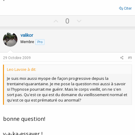
Citer
U
D
0
p
o
v
w
valikor
o
n
Membre
Pro
t
v
e
o
29 Octobre 2009
#9
t
Leo Lavoie à dit:
e
Je suis moi aussi myope de façon progressive depuis la
trentaine\quarantaine. Je me pose la question moi aussi à savoir
si l'hypnose pourrait me guérir. Mais le corps vieillit, on ne s'en
sort pas. Qu'est ce qui est du domaine du vieillissement normal et
qu'est ce qui est prématuré ou anormal?
bonne question!
y-a-ka-essayer !