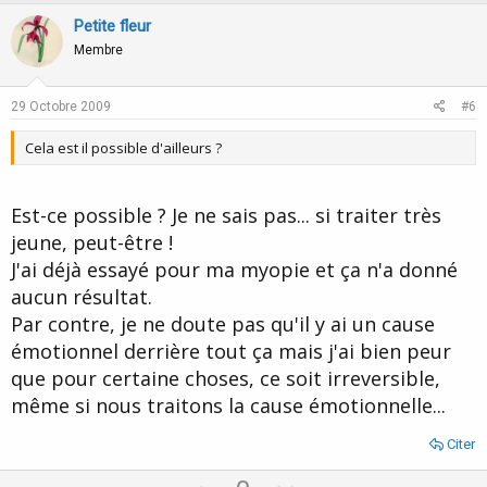
v
w
Petite fleur
o
n
Membre
t
v
e
o
29 Octobre 2009
#6
t
Cela est il possible d'ailleurs ?
e
Est-ce possible ? Je ne sais pas... si traiter très
jeune, peut-être !
J'ai déjà essayé pour ma myopie et ça n'a donné
aucun résultat.
Par contre, je ne doute pas qu'il y ai un cause
émotionnel derrière tout ça mais j'ai bien peur
que pour certaine choses, ce soit irreversible,
même si nous traitons la cause émotionnelle...
Citer