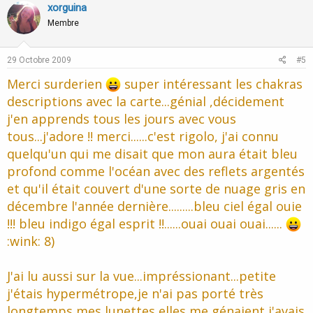
v
w
xorguina
o
n
Membre
t
v
e
o
29 Octobre 2009
#5
t
Merci surderien
super intéressant les chakras
e
descriptions avec la carte...génial ,décidement
j'en apprends tous les jours avec vous
tous...j'adore !! merci......c'est rigolo, j'ai connu
quelqu'un qui me disait que mon aura était bleu
profond comme l'océan avec des reflets argentés
et qu'il était couvert d'une sorte de nuage gris en
décembre l'année dernière.........bleu ciel égal ouie
!!! bleu indigo égal esprit !!......ouai ouai ouai......
:wink: 8)
J'ai lu aussi sur la vue...impréssionant...petite
j'étais hypermétrope,je n'ai pas porté très
longtemps mes lunettes,elles me génaient,j'avais