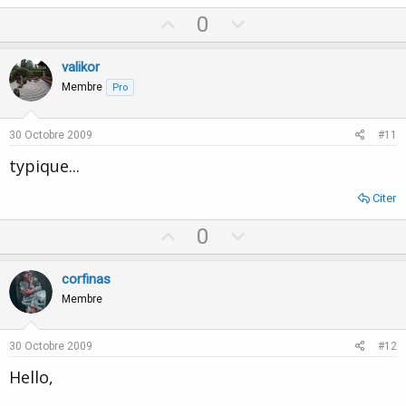
U
D
0
p
o
v
w
valikor
o
n
Membre
Pro
t
v
e
o
30 Octobre 2009
#11
t
typique...
e
Citer
U
D
0
p
o
v
w
corfinas
o
n
Membre
t
v
e
o
30 Octobre 2009
#12
t
Hello,
e