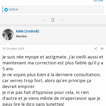
Citer
R
Gulliver
é
a
U
D
0
c
p
o
t
i
v
w
katia (zoulouk)
o
o
n
n
Membre
s
t
v
:
e
o
29 Octobre 2009
#8
t
Je suis née myope et astigmate...j'ai vieilli aussi et
e
maintenant ma correction est plus faible qu'il y a
5 ans.
Je ne voyais plus bien à la derniere consultation,
car verres trop fort, alors qu'en principe ça
devrait empirer.
Je n'ai pas fait d'hypnose pour cela, ni rien
d'autre et je viens même de m'apercevoir que je
peux lire le dico sans lunettes!