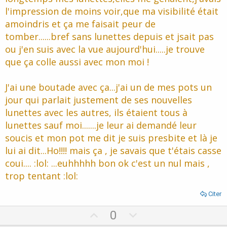
l'impression de moins voir,que ma visibilité était
amoindris et ça me faisait peur de
tomber......bref sans lunettes depuis et jsait pas
ou j'en suis avec la vue aujourd'hui.....je trouve
que ça colle aussi avec mon moi !
J'ai une boutade avec ça...j'ai un de mes pots un
jour qui parlait justement de ses nouvelles
lunettes avec les autres, ils étaient tous à
lunettes sauf moi.......je leur ai demandé leur
soucis et mon pot me dit je suis presbite et là je
lui ai dit...Ho!!!! mais ça , je savais que t'étais casse
coui.... :lol: ...euhhhhh bon ok c'est un nul mais ,
trop tentant :lol:
Citer
U
D
0
p
o