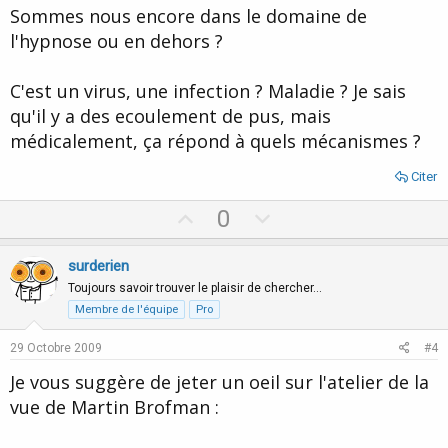
t
Sommes nous encore dans le domaine de
e
l'hypnose ou en dehors ?
C'est un virus, une infection ? Maladie ? Je sais
qu'il y a des ecoulement de pus, mais
médicalement, ça répond à quels mécanismes ?
Citer
U
D
0
p
o
v
w
surderien
o
n
Toujours savoir trouver le plaisir de chercher…
t
v
Membre de l'équipe
Pro
e
o
29 Octobre 2009
#4
t
Je vous suggère de jeter un oeil sur l'atelier de la
e
vue de Martin Brofman :