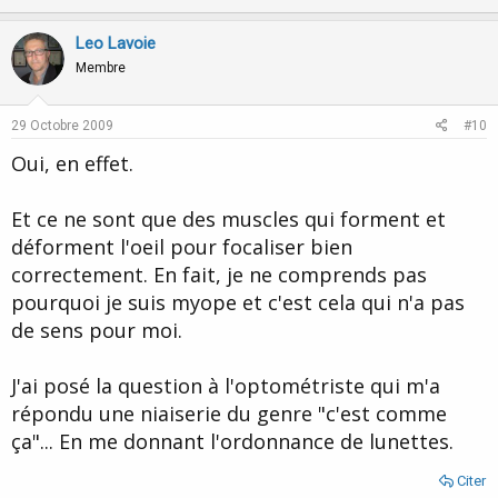
p
o
t
i
v
w
Leo Lavoie
o
o
n
n
Membre
s
t
v
:
e
o
29 Octobre 2009
#10
t
Oui, en effet.
e
Et ce ne sont que des muscles qui forment et
déforment l'oeil pour focaliser bien
correctement. En fait, je ne comprends pas
pourquoi je suis myope et c'est cela qui n'a pas
de sens pour moi.
J'ai posé la question à l'optométriste qui m'a
répondu une niaiserie du genre "c'est comme
ça"... En me donnant l'ordonnance de lunettes.
Citer