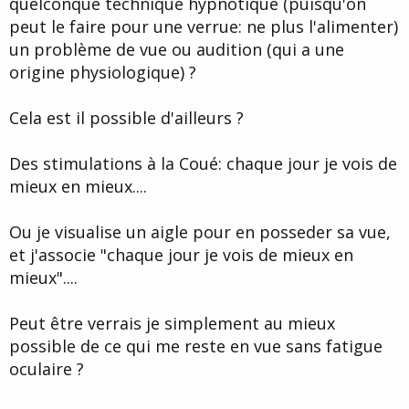
quelconque technique hypnotique (puisqu'on
d
t
peut le faire pour une verrue: ne plus l'alimenter)
e
l
un problème de vue ou audition (qui a une
a
origine physiologique) ?
d
i
s
Cela est il possible d'ailleurs ?
c
u
s
Des stimulations à la Coué: chaque jour je vois de
s
mieux en mieux....
i
o
n
Ou je visualise un aigle pour en posseder sa vue,
et j'associe "chaque jour je vois de mieux en
mieux"....
Peut être verrais je simplement au mieux
possible de ce qui me reste en vue sans fatigue
oculaire ?