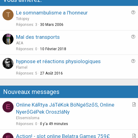
Le somnambulisme a l'honneur
T
u
Totopsy
e
Réponses
3
30 Mars 2006
s
Mal des transports
t
u
AEA
i
e
Réponses
0
10 Février 2018
o
s
n
hypnose et réactions physiologiques
t
u
Flamel
i
e
Réponses
5
27 Août 2016
o
s
n
t
Nouveaux messages
i
o
Online KáRtya JáTéKok BöNgéSzőS, Online
E
n
r
NyerőGéPek OroszláNy
t
Elisemisloma
i
Réponses
0
Il y'a 49 minutes
c
Action! - slot online Belatra Games 759£
l