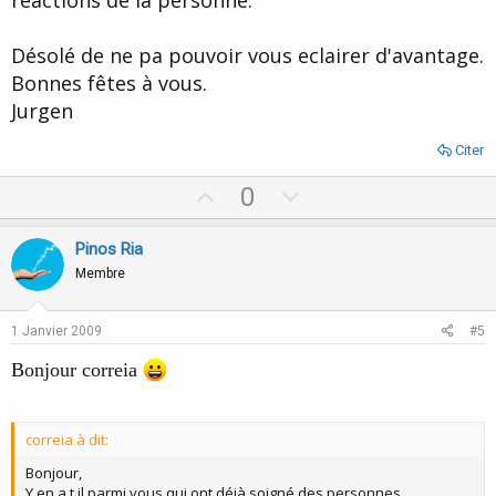
Désolé de ne pa pouvoir vous eclairer d'avantage.
Bonnes fêtes à vous.
Jurgen
Citer
U
D
0
p
o
v
w
Pinos Ria
o
n
Membre
t
v
e
o
1 Janvier 2009
#5
t
Bonjour correia
e
correia à dit:
Bonjour,
Y en a t il parmi vous qui ont déjà soigné des personnes