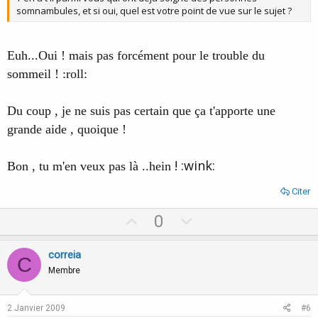
somnambules, et si oui, quel est votre point de vue sur le sujet ?
Euh...Oui ! mais pas forcément pour le trouble du
sommeil ! :roll:
Du coup , je ne suis pas certain que ça t'apporte une
grande aide , quoique !
! :wink:
Bon , tu m'en veux pas là ..hein
Citer
U
D
0
p
o
v
w
correia
C
o
n
Membre
t
v
e
o
2 Janvier 2009
#6