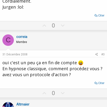
Cordialement.
Jurgen :lol:
Citer
U
D
0
p
o
v
w
correia
C
o
n
Membre
t
v
e
o
31 Décembre 2008
#3
t
oui c'est un peu ça en fin de compte
e
En hypnose classique, comment procédez vous ?
avez vous un protocole d'action ?
Citer
U
D
0
p
o
v
w
Altmaier