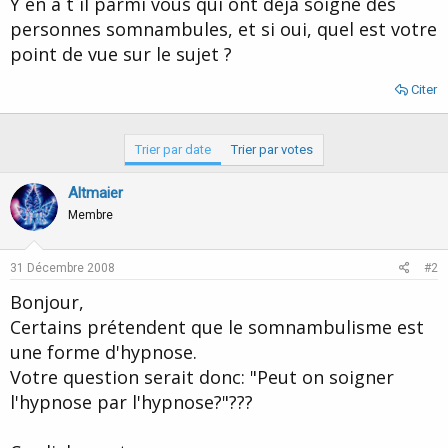
Y en a t il parmi vous qui ont déjà soigné des
d
t
personnes somnambules, et si oui, quel est votre
e
l
point de vue sur le sujet ?
a
d
Citer
i
s
c
Trier par date
Trier par votes
u
s
s
Altmaier
i
Membre
o
n
31 Décembre 2008
#2
Bonjour,
Certains prétendent que le somnambulisme est
une forme d'hypnose.
Votre question serait donc: "Peut on soigner
l'hypnose par l'hypnose?"???