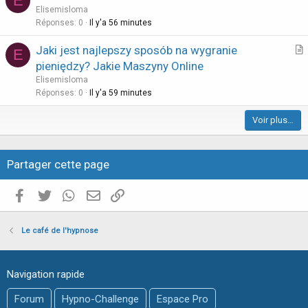
E
r
Elisemisloma
e
t
Réponses
0
Il y'a 56 minutes
i
Jaki jest najlepszy sposób na wygranie
E
c
r
pieniędzy? Jakie Maszyny Online
l
t
Elisemisloma
e
i
Réponses
0
Il y'a 59 minutes
c
Voir plus…
l
e
Partager cette page
Facebook
Twitter
WhatsApp
E-mail valide
Copier le lien
Le café de l'hypnose
Navigation rapide
Forum
Hypno-Challenge
Espace Pro