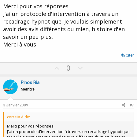
t
Merci pour vos réponses.
e
J'ai un protocole d'intervention à travers un
recadrage hypnotique. Je voulais simplement
avoir des avis différents du mien, histoire d'en
savoir un peu plus.
Merci à vous
Citer
U
D
0
p
o
v
w
Pinos Ria
o
n
Membre
t
v
e
o
3 Janvier 2009
#7
t
correia à dit:
e
Merci pour vos réponses.
J'ai un protocole d'intervention à travers un recadrage hypnotique.