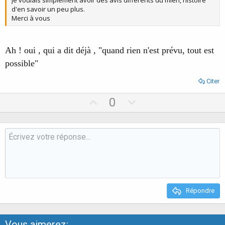
Je voulais simplement avoir des avis différents du mien, histoire
d'en savoir un peu plus.
Merci à vous
Ah ! oui , qui a dit déjà , "quand rien n'est prévu, tout est
possible"
Citer
U
D
0
p
o
v
w
o
n
t
v
e
o
t
e
Répondre
Vous aimerez: