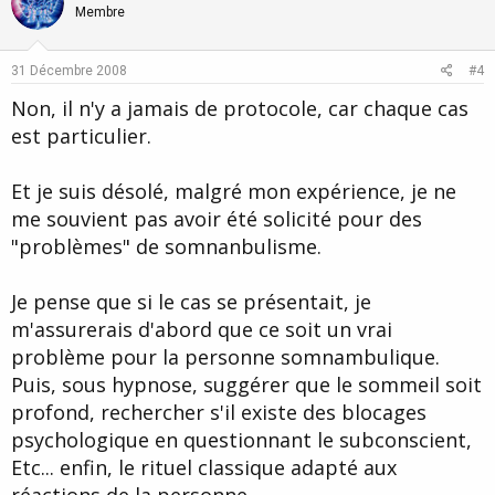
o
n
Membre
t
v
e
o
31 Décembre 2008
#4
t
Non, il n'y a jamais de protocole, car chaque cas
e
est particulier.
Et je suis désolé, malgré mon expérience, je ne
me souvient pas avoir été solicité pour des
"problèmes" de somnanbulisme.
Je pense que si le cas se présentait, je
m'assurerais d'abord que ce soit un vrai
problème pour la personne somnambulique.
Puis, sous hypnose, suggérer que le sommeil soit
profond, rechercher s'il existe des blocages
psychologique en questionnant le subconscient,
Etc... enfin, le rituel classique adapté aux
réactions de la personne.