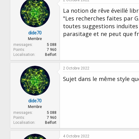
2 Octobre 2022
La notion de rêve éveillé lib
"Les recherches faites par G
toutes suggestions induites
dide70
parasitage et ne peut que fre
Membre
messages
5 088
Points
7 960
Localisation
Belfort
2 Octobre 2022
Sujet dans le même style que
dide70
Membre
messages
5 088
Points
7 960
Localisation
Belfort
4 Octobre 2022