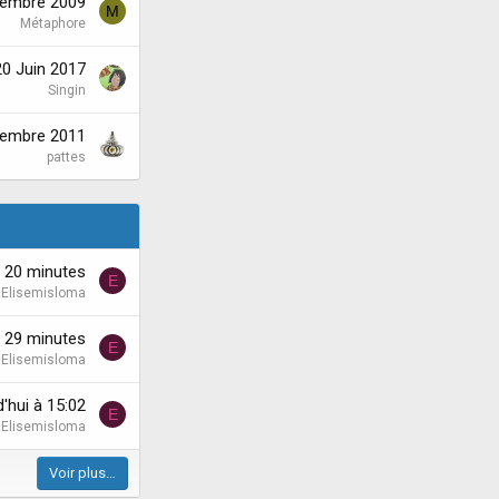
cembre 2009
M
Métaphore
20 Juin 2017
Singin
cembre 2011
pattes
'a 20 minutes
E
Elisemisloma
'a 29 minutes
E
Elisemisloma
'hui à 15:02
E
Elisemisloma
Voir plus…