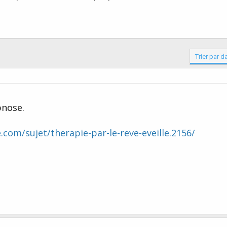
Trier par d
pnose.
com/sujet/therapie-par-le-reve-eveille.2156/