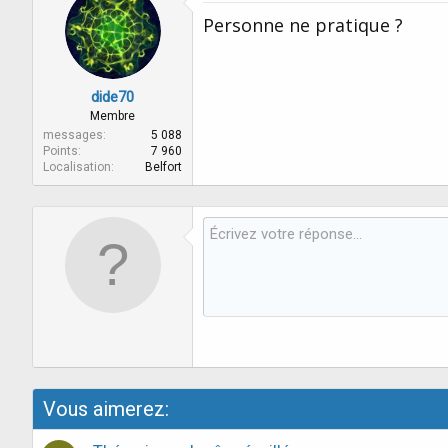
Personne ne pratique ?
dide70
Membre
messages
5 088
Points
7 960
Localisation
Belfort
Vous aimerez: