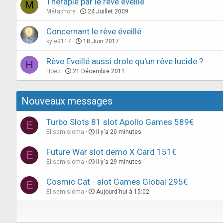
Thérapie par le rêve éveillé
M
Métaphore
24 Juillet 2009
Concernant le rêve éveillé
kyle9117
18 Juin 2017
Rêve Eveillé aussi drole qu'un rêve lucide ?
H
Hoez
21 Décembre 2011
Nouveaux messages
Turbo Slots 81 slot Apollo Games 589€
E
Elisemisloma
Il y'a 20 minutes
Future War slot demo X Card 151€
E
Elisemisloma
Il y'a 29 minutes
Cosmic Cat - slot Games Global 295€
E
Elisemisloma
Aujourd'hui à 15:02