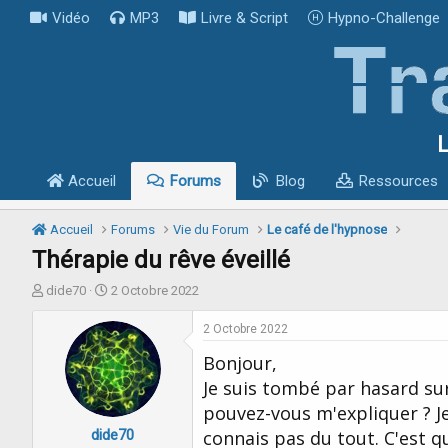
Vidéo
MP3
Livre & Script
Hypno-Challenge
L
Accueil
Forums
Blog
Ressources
Accueil
Forums
Vie du Forum
Le café de l'hypnose
Thérapie du rêve éveillé
I
D
dide70
2 Octobre 2022
n
a
i
t
2 Octobre 2022
t
e
Bonjour,
i
d
a
e
Je suis tombé par hasard sur 
t
d
pouvez-vous m'expliquer ? Je
e
é
dide70
u
b
connais pas du tout. C'est q