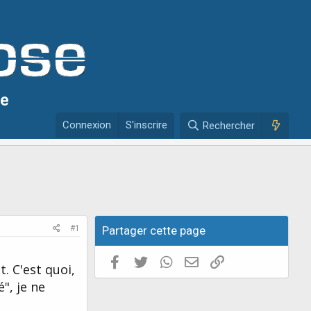
se
Connexion
S'inscrire
Rechercher
#1
Partager cette page
Facebook
Twitter
WhatsApp
E-mail valide
Copier le lien
. C'est quoi,
", je ne