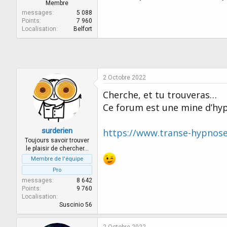
r
u
Membre
d
t
messages
5 088
e
Points
7 960
Localisation
Belfort
l
a
d
i
s
c
2 Octobre 2022
u
Cherche, et tu trouveras…
s
s
Ce forum est une mine d’hy
i
o
n
surderien
https://www.transe-hypnose.
Toujours savoir trouver
le plaisir de chercher…
Membre de l'équipe
Pro
messages
8 642
Points
9 760
Localisation
Suscinio 56