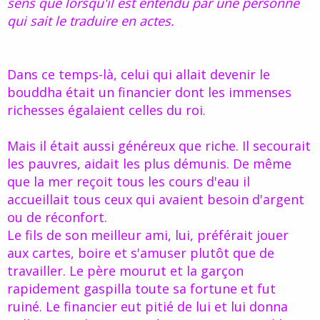
sens que lorsqu'il est entendu par une personne
d
t
qui sait le traduire en actes.
e
l
a
d
i
Dans ce temps-là, celui qui allait devenir le
s
bouddha était un financier dont les immenses
c
richesses égalaient celles du roi.
u
s
s
Mais il était aussi généreux que riche. Il secourait
i
les pauvres, aidait les plus démunis. De même
o
n
que la mer reçoit tous les cours d'eau il
accueillait tous ceux qui avaient besoin d'argent
ou de réconfort.
Le fils de son meilleur ami, lui, préférait jouer
aux cartes, boire et s'amuser plutôt que de
travailler. Le père mourut et la garçon
rapidement gaspilla toute sa fortune et fut
ruiné. Le financier eut pitié de lui et lui donna