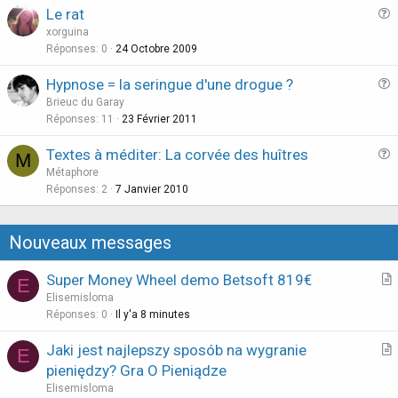
Le rat
u
xorguina
e
Réponses
0
24 Octobre 2009
s
Hypnose = la seringue d'une drogue ?
t
u
Brieuc du Garay
i
e
Réponses
11
23 Février 2011
o
s
n
Textes à méditer: La corvée des huîtres
M
t
u
Métaphore
i
e
Réponses
2
7 Janvier 2010
o
s
n
t
Nouveaux messages
i
o
Super Money Wheel demo Betsoft 819€
E
n
r
Elisemisloma
t
Réponses
0
Il y'a 8 minutes
i
Jaki jest najlepszy sposób na wygranie
E
c
r
pieniędzy? Gra O Pieniądze
l
t
Elisemisloma
e