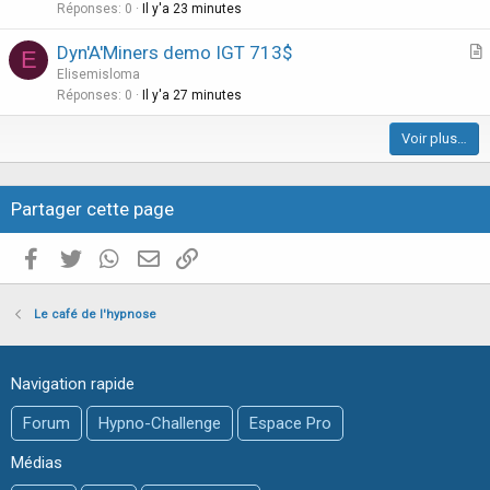
i
Réponses
0
Il y'a 23 minutes
c
Dyn'A'Miners demo IGT 713$
l
E
r
Elisemisloma
e
t
Réponses
0
Il y'a 27 minutes
i
Voir plus…
c
l
e
Partager cette page
Facebook
Twitter
WhatsApp
E-mail valide
Copier le lien
Le café de l'hypnose
Navigation rapide
Forum
Hypno-Challenge
Espace Pro
Médias