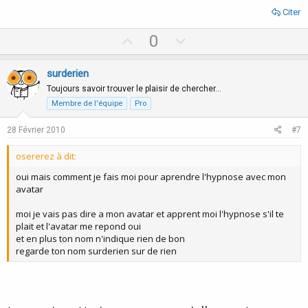
Citer
U
D
0
p
o
v
w
surderien
o
n
Toujours savoir trouver le plaisir de chercher…
t
v
Membre de l'équipe
Pro
e
o
28 Février 2010
#7
t
e
osererez à dit:
oui mais comment je fais moi pour aprendre l'hypnose avec mon
avatar
moi je vais pas dire a mon avatar et apprent moi l'hypnose s'il te
plait et l'avatar me repond oui
et en plus ton nom n'indique rien de bon
regarde ton nom surderien sur de rien