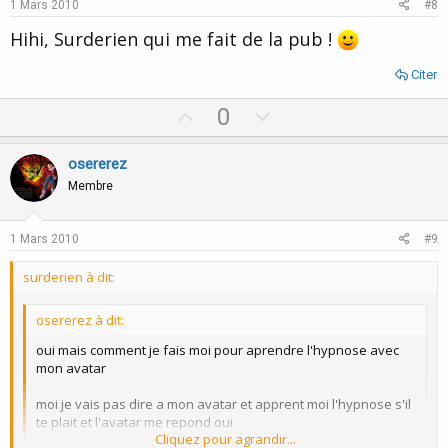
e
o
1 Mars 2010
#8
t
Hihi, Surderien qui me fait de la pub !
e
Citer
U
D
0
p
o
v
w
osererez
o
n
Membre
t
v
e
o
1 Mars 2010
#9
t
surderien à dit:
e
osererez à dit:
oui mais comment je fais moi pour aprendre l'hypnose avec
mon avatar
moi je vais pas dire a mon avatar et apprent moi l'hypnose s'il
te plait et l'avatar me repond oui
Cliquez pour agrandir...
et en plus ton nom n'indique rien de bon