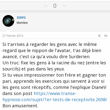
U
D
0
p
o
v
w
zorro
o
n
Membre
t
v
e
o
27 Février 2010
#6
t
Si t'arrives à regarder les gens avec le même
e
regard que le nippon de l'avatar, t'as déjà bien
avancé, c'est ca qu'a voulu dire Surderien.
Un truc: fixe les gens à la racine du nez (entre les
sourcils) et pas dans les yeux.
Si tu veux impressionner ton frère et gagner ton
pari, apprends les exercices qui servent à voir si
les gens sont réceptifs, comme l'explique DianeV
dans son post
https://www.transe-
hypnose.com/sujet/1er-tests-de-receptivite.2698/
Bon amusement.