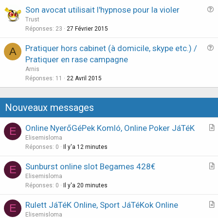
Son avocat utilisait l'hypnose pour la violer
i
u
Trust
o
e
Réponses
23
27 Février 2015
n
s
Pratiquer hors cabinet (à domicile, skype etc.) /
A
t
u
Pratiquer en rase campagne
i
e
Arnis
o
s
Réponses
11
22 Avril 2015
n
t
i
Nouveaux messages
o
n
Online NyerőGéPek Komló, Online Poker JáTéK
E
r
Elisemisloma
t
Réponses
0
Il y'a 12 minutes
i
Sunburst online slot Begames 428€
E
c
r
Elisemisloma
l
t
Réponses
0
Il y'a 20 minutes
e
i
Rulett JáTéK Online, Sport JáTéKok Online
E
c
r
Elisemisloma
l