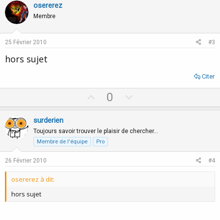
v
w
osererez
o
n
Membre
t
v
e
o
25 Février 2010
#3
t
hors sujet
e
Citer
U
D
0
p
o
v
w
surderien
o
n
Toujours savoir trouver le plaisir de chercher…
t
v
Membre de l'équipe
Pro
e
o
26 Février 2010
#4
t
e
osererez à dit:
hors sujet