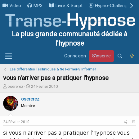
Vidéo
MP3
Livre & Script
Hypno-Challenge
La plus grande communauté dédiée à
l'hypnose
Connexion
S'inscrire
Les différentes Techniques & Se Former-S'Informer
vous n'arriver pas a pratiquer l'hypnose
I
D
osererez
24 Février 2010
n
a
i
t
osererez
t
e
Membre
i
d
a
e
t
d
24 Février 2010
#1
e
é
u
b
si vous n'arriver pas a pratiquer l'hypnose vous
r
u