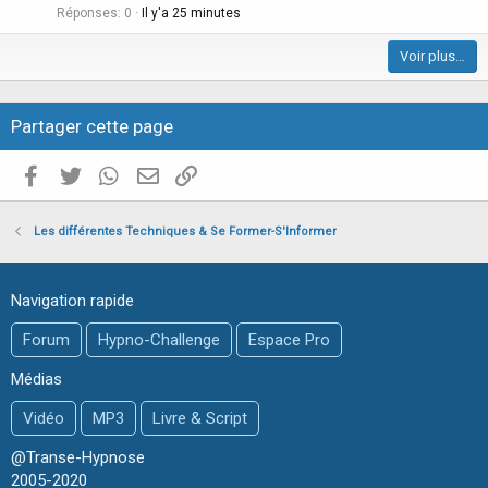
t
Réponses
0
Il y'a 25 minutes
e
i
Voir plus…
c
l
e
Partager cette page
Facebook
Twitter
WhatsApp
E-mail valide
Copier le lien
Les différentes Techniques & Se Former-S'Informer
Navigation rapide
Forum
Hypno-Challenge
Espace Pro
Médias
Vidéo
MP3
Livre & Script
@Transe-Hypnose
2005-2020