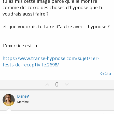
tu as mis cette image parce qu'elle montre
comme dit zorro des choses d'hypnose que tu
voudrais aussi faire ?
et que voudrais tu faire d"autre avec l' hypnose ?
L'exercice est là :
https://www.transe-hypnose.com/sujet/1er-
tests-de-receptivite.2698/
Citer
U
D
0
p
o
v
w
DianeV
o
n
Membre
t
v