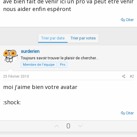
avé bien fait de venir ici un pro va peut etre venir
d
t
nous aider enfin espéront
e
l
a
Citer
d
i
s
Trier par date
Trier par votes
c
u
surderien
s
s
Toujours savoir trouver le plaisir de chercher…
i
Membre de l'équipe
Pro
o
n
25 Février 2010
#2
moi j'aime bien votre avatar
:shock:
Citer
U
D
0
p
o