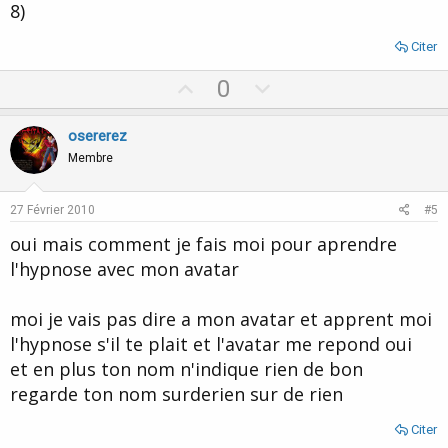
8)
Citer
U
D
0
p
o
v
w
osererez
o
n
Membre
t
v
e
o
27 Février 2010
#5
t
oui mais comment je fais moi pour aprendre
e
l'hypnose avec mon avatar
moi je vais pas dire a mon avatar et apprent moi
l'hypnose s'il te plait et l'avatar me repond oui
et en plus ton nom n'indique rien de bon
regarde ton nom surderien sur de rien
Citer