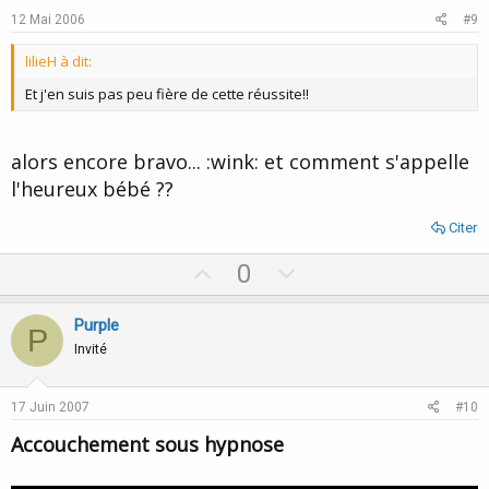
e
o
12 Mai 2006
#9
t
lilieH à dit:
e
Et j'en suis pas peu fière de cette réussite!!
alors encore bravo... :wink: et comment s'appelle
l'heureux bébé ??
Citer
U
D
0
p
o
v
w
Purple
P
o
n
Invité
t
v
e
o
17 Juin 2007
#10
t
Accouchement sous hypnose
e