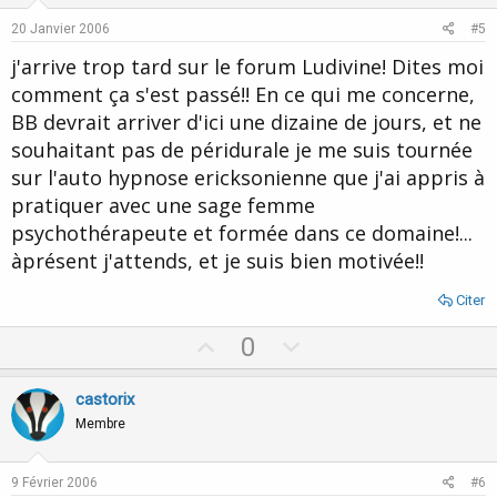
e
o
20 Janvier 2006
#5
t
j'arrive trop tard sur le forum Ludivine! Dites moi
e
comment ça s'est passé!! En ce qui me concerne,
BB devrait arriver d'ici une dizaine de jours, et ne
souhaitant pas de péridurale je me suis tournée
sur l'auto hypnose ericksonienne que j'ai appris à
pratiquer avec une sage femme
psychothérapeute et formée dans ce domaine!...
àprésent j'attends, et je suis bien motivée!!
Citer
U
D
0
p
o
v
w
castorix
o
n
Membre
t
v
e
o
9 Février 2006
#6