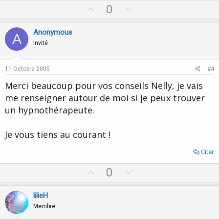
U
D
0
p
o
v
w
Anonymous
A
o
n
Invité
t
v
e
o
11 Octobre 2005
#4
t
Merci beaucoup pour vos conseils Nelly, je vais
e
me renseigner autour de moi si je peux trouver
un hypnothérapeute.
Je vous tiens au courant !
Citer
U
D
0
p
o
v
w
lilieH
o
n
Membre
t
v