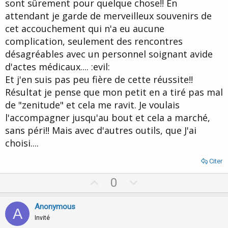
sont sûrement pour quelque chose!! En
attendant je garde de merveilleux souvenirs de
cet accouchement qui n'a eu aucune
complication, seulement des rencontres
désagréables avec un personnel soignant avide
d'actes médicaux.... :evil:
Et j'en suis pas peu fière de cette réussite!!
Résultat je pense que mon petit en a tiré pas mal
de "zenitude" et cela me ravit. Je voulais
l'accompagner jusqu'au bout et cela a marché,
sans péri!! Mais avec d'autres outils, que J'ai
choisi....
Citer
U
D
0
p
o
v
w
Anonymous
A
o
n
Invité