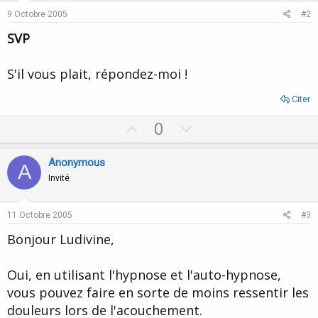
9 Octobre 2005
#2
SVP
S'il vous plait, répondez-moi !
Citer
U
D
0
p
o
v
w
Anonymous
A
o
n
Invité
t
v
e
o
11 Octobre 2005
#3
t
Bonjour Ludivine,
e
Oui, en utilisant l'hypnose et l'auto-hypnose,
vous pouvez faire en sorte de moins ressentir les
douleurs lors de l'acouchement.