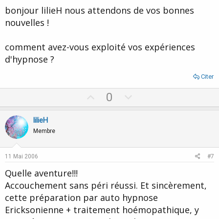
t
bonjour lilieH nous attendons de vos bonnes
e
nouvelles !
comment avez-vous exploité vos expériences
d'hypnose ?
Citer
U
D
0
p
o
v
w
lilieH
o
n
Membre
t
v
e
o
11 Mai 2006
#7
t
Quelle aventure!!!
e
Accouchement sans péri réussi. Et sincèrement,
cette préparation par auto hypnose
Ericksonienne + traitement hoémopathique, y