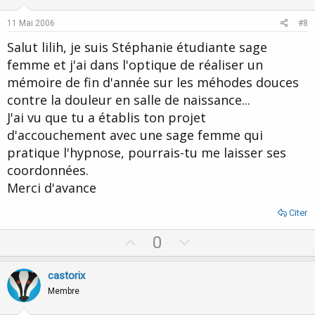
t
v
e
o
11 Mai 2006
#8
t
Salut lilih, je suis Stéphanie étudiante sage
e
femme et j'ai dans l'optique de réaliser un
mémoire de fin d'année sur les méhodes douces
contre la douleur en salle de naissance...
J'ai vu que tu a établis ton projet
d'accouchement avec une sage femme qui
pratique l'hypnose, pourrais-tu me laisser ses
coordonnées.
Merci d'avance
Citer
U
D
0
p
o
v
w
castorix
o
n
Membre
t
v