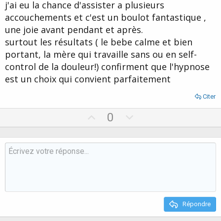
j'ai eu la chance d'assister a plusieurs
e
accouchements et c'est un boulot fantastique ,
une joie avant pendant et après.
surtout les résultats ( le bebe calme et bien
portant, la mère qui travaille sans ou en self-
control de la douleur!) confirment que l'hypnose
est un choix qui convient parfaitement
Citer
U
D
0
p
o
v
w
o
n
t
v
e
o
t
e
Répondre