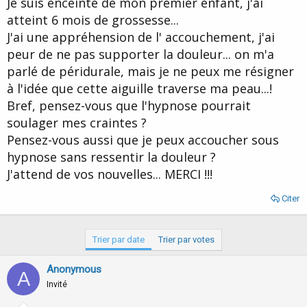
Je suis enceinte de mon premier enfant, j'ai
d
t
atteint 6 mois de grossesse...
e
l
J'ai une appréhension de l' accouchement, j'ai
a
peur de ne pas supporter la douleur... on m'a
d
i
parlé de péridurale, mais je ne peux me résigner
s
à l'idée que cette aiguille traverse ma peau...!
c
Bref, pensez-vous que l'hypnose pourrait
u
s
soulager mes craintes ?
s
Pensez-vous aussi que je peux accoucher sous
i
hypnose sans ressentir la douleur ?
o
n
J'attend de vos nouvelles... MERCI !!!
Citer
Trier par date
Trier par votes
Anonymous
A
Invité