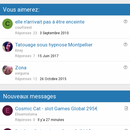
Vous aimerez:
elle n'arrivait pas à être enceinte
C
u
courforest
e
Réponses
23
3 Septembre 2010
s
Tatouage sous hypnose Montpellier
t
u
Kirey
i
e
Réponses
7
15 Juin 2017
o
s
n
Zona
t
u
xorguina
i
e
Réponses
12
26 Octobre 2015
o
s
n
t
Nouveaux messages
i
o
Cosmic Cat - slot Games Global 295€
E
n
r
Elisemisloma
t
Réponses
0
Il y'a 27 minutes
i