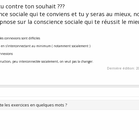
u contre ton souhait ???
nce sociale qui te conviens et tu y seras au mieux, n
pnose sur la conscience sociale qui te réussit le mie
s connexions sont difficiles
çon en s'interconnectant au minimum ( notamment socialement )
onnexions
struction, peu interconnectée socialement, on veut pas la changer.
Dernière édition:
2
te les exercices en quelques mots ?