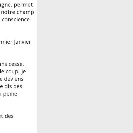
ligne, permet
t notre champ
a conscience
emier Janvier
ns cesse,
le coup, je
e deviens
e dis des
à peine
et des