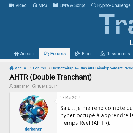
Vidéo
MP3
Livre & Script
Hypno-Challenge
L
Accueil
Forums
Blog
Ressources
Accueil
Forums
Hypnothérapie - Bien être Développement Pers
AHTR (Double Tranchant)
I
D
darkanen
18 Mai 2014
n
a
i
t
18 Mai 2014
t
e
Salut, je me rend compte que 
i
d
a
e
hyper occupé à apprendre l
t
d
Temps Réel (AHTR).
e
é
darkanen
u
b