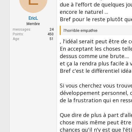
due à l'effort de quelques jo
encore le naturel ...
EricL
Bref pour le reste plutôt qu
Membre
messages
24
l'horrible empathie
Points
450
Age
51
, l'idéal serait peut être de
En acceptant les choses telle
dessus comme une brute....
et ça la rendra plus facile à v
Bref c'est le diffèrentiel idé
Si vous cherchez vous trouv
développement personnel, ch
de la frustration qui en res
Que dire de plus à part d'a
chose mais même peut être p
chances qu'il n'y est que l'é