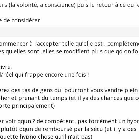
urs (la volonté, a conscience) puis le retour à ce qui 
e de considérer
 commencer à l'accepter telle qu'elle est , complétem
s qu'elles sont, elles se modifient plus que qd on fo
ivre.
al/réel qui frappe encore une fois !
erez des tas de gens qui pourront vous vendre plein
er et prenant du temps (et il ya des chances que c
sorte principalement)
ller voir qqun ? de compétent, pas forcément un hyp
lutôt qqun de remboursé par la sécu (et il y a des
tiquette hypno chose qu'il n'ait pas)