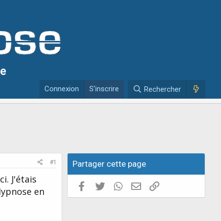
se
Connexion
S'inscrire
Rechercher
#1
Partager cette page
. J'étais
Facebook
Twitter
WhatsApp
E-mail valide
Copier le lien
Hypnose en