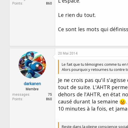
L'espace.
Points
860
Le rien du tout.
Ce sont les mots qui définiss
20 Mai 2014
Le fait que tu témoignes comme tu en t
Alors pourquoi y retournes tu contre t
Je ne crois pas qu'il s'agiss
darkanen
tout de suite. L'AHTR perme
Membre
dehors de l'AHTR, en état no
messages
75
Points
860
causé durant la semaine
10 minutes à la fois, et jam
Reste dans la pleine conscience social