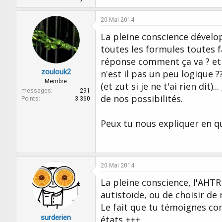
20 Mai 2014
La pleine conscience développ
toutes les formules toutes f
réponse comment ça va ? et t
zoulouk2
n'est il pas un peu logique 
Membre
(et zut si je ne t'ai rien dit)
messages
291
de nos possibilités.
Points
3 360
Peux tu nous expliquer en qu
20 Mai 2014
La pleine conscience, l'AHTR
autistoïde, ou de choisir de
Le fait que tu témoignes co
surderien
états +++