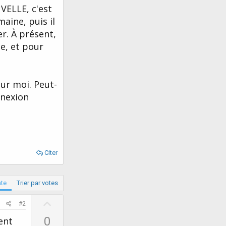
VELLE, c'est
aine, puis il
r. À présent,
e, et pour
sur moi. Peut-
nnexion
Citer
ate
Trier par votes
U
#2
p
0
ent