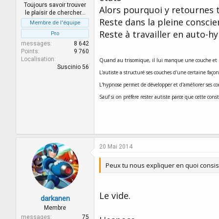
Toujours savoir trouver
Alors pourquoi y retournes t
le plaisir de chercher…
Reste dans la pleine conscie
Membre de l'équipe
Reste à travailler en auto-hy
Pro
messages
8 642
Points
9 760
Localisation
Quand au trisomique, il lui manque une couche et le
Suscinio 56
L'autiste a structuré ses couches d'une certaine fa
L'hypnose permet de développer et d'améliorer ses c
Sauf si on préfère rester autiste parce que cette con
20 Mai 2014
Peux tu nous expliquer en quoi consis
Le vide.
darkanen
Membre
messages
75