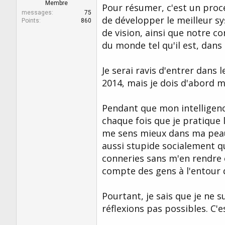
r
u
Membre
Pour résumer, c'est un proce
d
t
messages
75
de développer le meilleur s
e
Points
860
l
de vision, ainsi que notre 
a
du monde tel qu'il est, dans
d
i
s
Je serai ravis d'entrer dans 
c
2014, mais je dois d'abord m
u
s
s
Pendant que mon intelligenc
i
chaque fois que je pratique l
o
n
me sens mieux dans ma peau,
aussi stupide socialement qu
conneries sans m'en rendre c
compte des gens à l'entour 
Pourtant, je sais que je ne s
réflexions pas possibles. C'