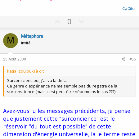
Citer
U
D
0
p
o
v
w
Métaphore
M
o
n
Invité
t
v
e
o
25 Août 2009
#66
t
katia (zoulouk) à dit:
e
Surconscient, oui, j'ai vu la def....
Ce genre d'expérience ne me semble pas du registre de la
surconscience (mais c'est peut-être néanmoins le cas ???)
Avez-vous lu les messages précédents, je pense
que justement cette "surconcience" est le
réservoir "du tout est possible" de cette
dimension d'énergie universelle, là le terme reste