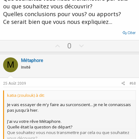
ou que souhaitez vous découvrir?
Quelles conclusions pour vous? ou apports?
Ce serait bien que vous nous expliquiez...
Citer
U
D
0
p
o
v
w
Métaphore
M
o
n
Invité
t
v
e
o
25 Août 2009
#68
t
katia (zoulouk) à dit:
e
Je vais essayer de m'y faire au surconscient... je ne le connaissais
pas jusqu'à hier.
J'ai vu votre rêve Métaphore.
Quelle était la question de départ?
Que souhaitez vous nous transmettre par cela ou que souhaitez
vous découvrir?