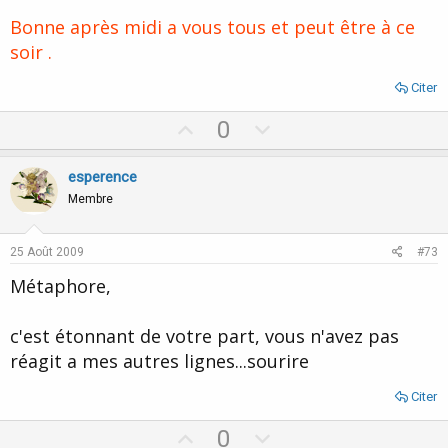
Bonne après midi a vous tous et peut être à ce
soir .
Citer
U
D
0
p
o
v
w
esperence
o
n
Membre
t
v
e
o
25 Août 2009
#73
t
Métaphore,
e
c'est étonnant de votre part, vous n'avez pas
réagit a mes autres lignes...sourire
Citer
U
D
0