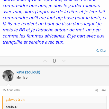
comprendre que non, je dois le garder toujours
avec moi, alors j'approuve de la tête, et je leur fait
comprendre qu'il me faut qqchose pour le tenir, et
là ils me tendent un bout de tissu dans lequel je
mets le BB et je l'attache autour de moi, un peu
comme les femmes africaines. Et je part avec eux
tranquille et sereine avec eux.
Citer
U
D
0
p
o
v
w
katia (zoulouk)
o
n
Membre
t
v
e
o
25 Août 2009
#62
t
gabway à dit:
e
zoulouk