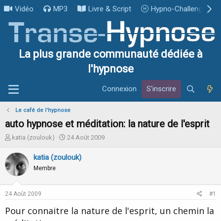
Vidéo
MP3
Livre & Script
Hypno-Challenge
La plus grande communauté dédiée à
l'hypnose
Connexion
S'inscrire
Le café de l'hypnose
auto hypnose et méditation: la nature de l'esprit
I
D
katia (zoulouk)
24 Août 2009
n
a
i
t
katia (zoulouk)
t
e
Membre
i
d
a
e
t
d
24 Août 2009
#1
e
é
u
b
Pour connaitre la nature de l'esprit, un chemin la
r
u