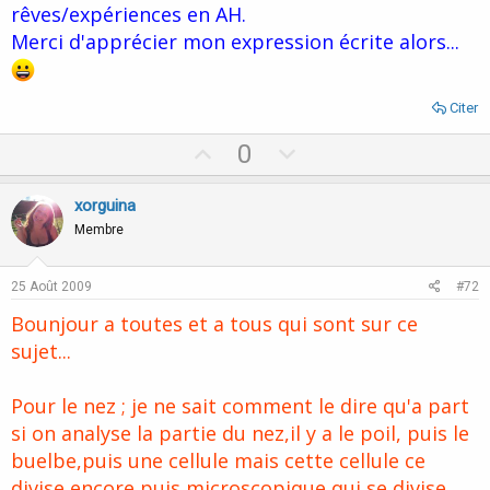
rêves/expériences en AH.
Merci d'apprécier mon expression écrite alors...
Citer
U
D
0
p
o
v
w
xorguina
o
n
Membre
t
v
e
o
25 Août 2009
#72
t
Bounjour a toutes et a tous qui sont sur ce
e
sujet...
Pour le nez ; je ne sait comment le dire qu'a part
si on analyse la partie du nez,il y a le poil, puis le
buelbe,puis une cellule mais cette cellule ce
divise encore puis microscopique qui se divise