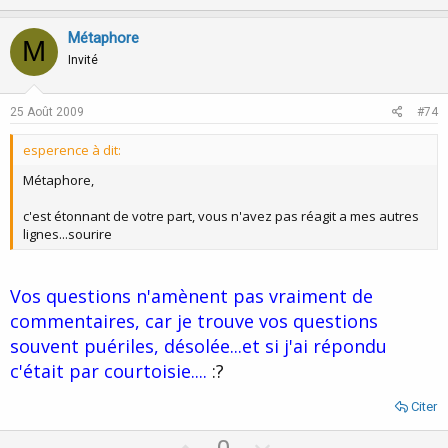
p
o
v
w
Métaphore
M
o
n
Invité
t
v
e
o
25 Août 2009
#74
t
esperence à dit:
e
Métaphore,
c'est étonnant de votre part, vous n'avez pas réagit a mes autres
lignes...sourire
Vos questions n'amènent pas vraiment de
commentaires, car je trouve vos questions
souvent puériles, désolée...et si j'ai répondu
c'était par courtoisie....
:?
Citer