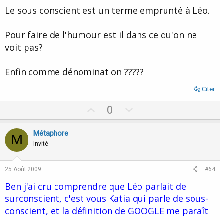
Et qui sont nos "chamanes" ?
t
Le sous conscient est un terme emprunté à Léo.
Des appareils de détection scientifique?
e
Pour faire de l'humour est il dans ce qu'on ne
voit pas?
Enfin comme dénomination ?????
Citer
U
D
0
p
o
v
w
Métaphore
M
o
n
Invité
t
v
e
o
25 Août 2009
#64
t
Ben j'ai cru comprendre que Léo parlait de
e
surconscient, c'est vous Katia qui parle de sous-
conscient, et la définition de GOOGLE me paraît