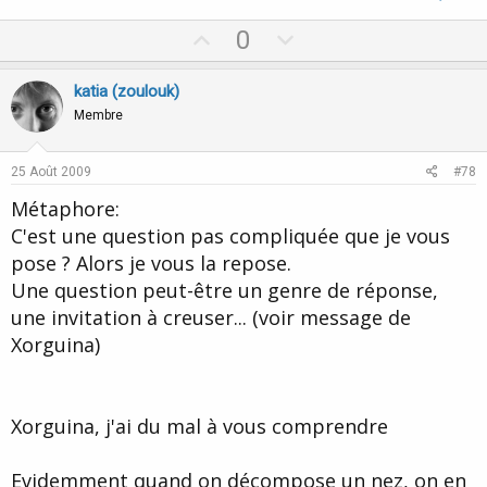
U
D
0
p
o
v
w
katia (zoulouk)
o
n
Membre
t
v
e
o
25 Août 2009
#78
t
Métaphore:
e
C'est une question pas compliquée que je vous
pose ? Alors je vous la repose.
Une question peut-être un genre de réponse,
une invitation à creuser... (voir message de
Xorguina)
Xorguina, j'ai du mal à vous comprendre
Evidemment quand on décompose un nez, on en