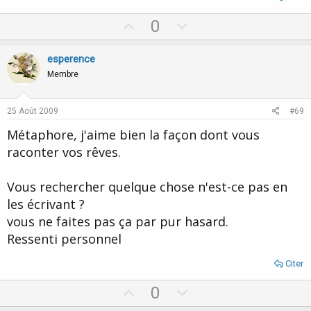
U
D
0
p
o
v
w
esperence
o
n
Membre
t
v
e
o
25 Août 2009
#69
t
Métaphore, j'aime bien la façon dont vous
e
raconter vos rêves.
Vous rechercher quelque chose n'est-ce pas en
les écrivant ?
vous ne faites pas ça par pur hasard.
Ressenti personnel
Citer
U
D
0
p
o