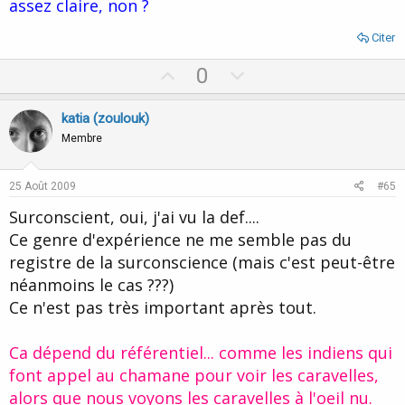
assez claire, non ?
Citer
U
D
0
p
o
v
w
katia (zoulouk)
o
n
Membre
t
v
e
o
25 Août 2009
#65
t
Surconscient, oui, j'ai vu la def....
e
Ce genre d'expérience ne me semble pas du
registre de la surconscience (mais c'est peut-être
néanmoins le cas ???)
Ce n'est pas très important après tout.
Ca dépend du référentiel... comme les indiens qui
font appel au chamane pour voir les caravelles,
alors que nous voyons les caravelles à l'oeil nu.