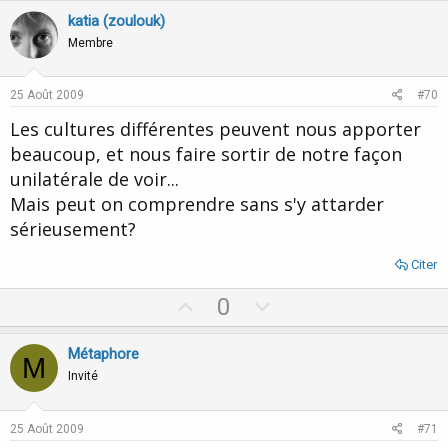
v
w
katia (zoulouk)
o
n
Membre
t
v
e
o
25 Août 2009
#70
t
Les cultures différentes peuvent nous apporter
e
beaucoup, et nous faire sortir de notre façon
unilatérale de voir...
Mais peut on comprendre sans s'y attarder
sérieusement?
Citer
U
D
0
p
o
v
w
Métaphore
M
o
n
Invité
t
v
e
o
25 Août 2009
#71