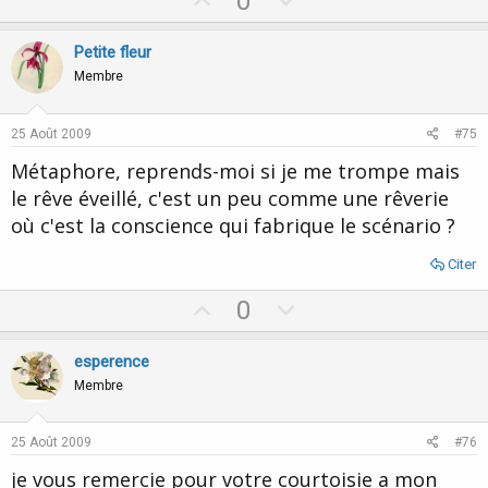
U
D
0
p
o
v
w
Petite fleur
o
n
Membre
t
v
e
o
25 Août 2009
#75
t
Métaphore, reprends-moi si je me trompe mais
e
le rêve éveillé, c'est un peu comme une rêverie
où c'est la conscience qui fabrique le scénario ?
Citer
U
D
0
p
o
v
w
esperence
o
n
Membre
t
v
e
o
25 Août 2009
#76
t
je vous remercie pour votre courtoisie a mon