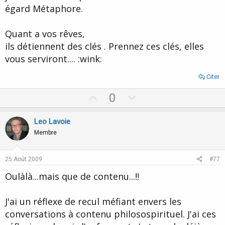
e
égard Métaphore.
Quant a vos rêves,
ils détiennent des clés . Prennez ces clés, elles
vous serviront.... :wink:
Citer
U
D
0
p
o
v
w
Leo Lavoie
o
n
Membre
t
v
e
o
25 Août 2009
#77
t
Oulàlà...mais que de contenu...!!
e
J'ai un réflexe de recul méfiant envers les
conversations à contenu philosospirituel. J'ai ces