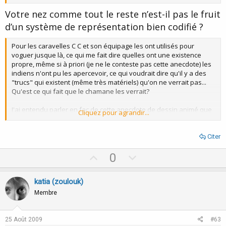
Votre nez comme tout le reste n’est-il pas le fruit
d’un système de représentation bien codifié ?
Pour les caravelles C C et son équipage les ont utilisés pour
voguer jusque là, ce qui me fait dire quelles ont une existence
propre, même si à priori (je ne le conteste pas cette anecdote) les
indiens n'ont pu les apercevoir, ce qui voudrait dire qu'il y a des
"trucs" qui existent (même très matériels) qu'on ne verrait pas...
Qu'est ce qui fait que le chamane les verrait?
J'ai entendu parler en fac de cette anecdote de dessin animé que
Cliquez pour agrandir...
cite Couchetard. Les autochtones ne pouvaient apercevoir que ce
qui leur était familier dans leur univers.
Citer
C'est à dire à l'extrême, il tomberait un truc bizarre du ciel, une
créature immense et surnaturelle, n'étant pas formaté pour la
U
D
0
voir, on ne la verrait pas?
p
o
v
w
katia (zoulouk)
Ce qui expliquerait l'isolement parfois de certains qui voient des
choses étranges qu'ils seraient presque les seuls à voir?
o
n
Membre
Considérés comme hallucination en général
t
v
Et où est la supercherie de celle qui ne l'est pas?
e
o
25 Août 2009
#63