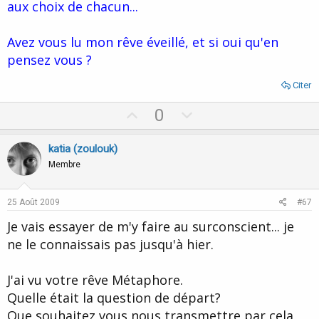
aux choix de chacun...
Avez vous lu mon rêve éveillé, et si oui qu'en
pensez vous ?
Citer
U
D
0
p
o
v
w
katia (zoulouk)
o
n
Membre
t
v
e
o
25 Août 2009
#67
t
Je vais essayer de m'y faire au surconscient... je
e
ne le connaissais pas jusqu'à hier.
J'ai vu votre rêve Métaphore.
Quelle était la question de départ?
Que souhaitez vous nous transmettre par cela