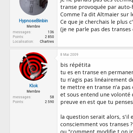
transe provoquée par auto-
Comme l'a dit Altmaier sur le
HypnoseBinbin
Ce que je cherchais le plus
Membre
(je ne parle pas des transes
messages
136
Points
2 850
Localisation
Chartres
8 Mai 2009
bis répétita
tu es en transe en permane
tu n'agis pas linéairement 
Klok
te mettre en transe n'a pas 
Membre
et sous entend une volonté 
messages
58
preuve en est que tu penses 
Points
2 590
la question serait alors, s'i
consciemment vos transes ?
ou "comment modifie t on i