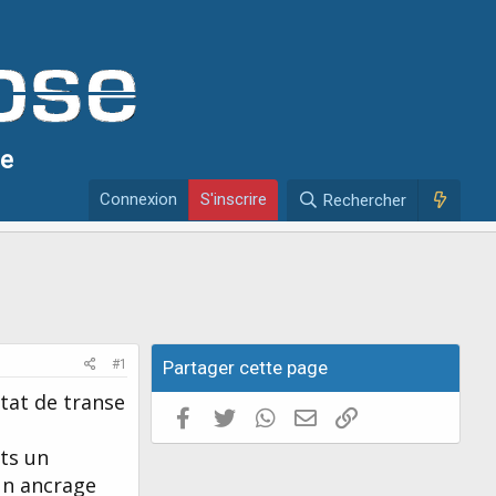
se
Connexion
S'inscrire
Rechercher
#1
Partager cette page
état de transe
Facebook
Twitter
WhatsApp
E-mail valide
Copier le lien
nts un
 un ancrage