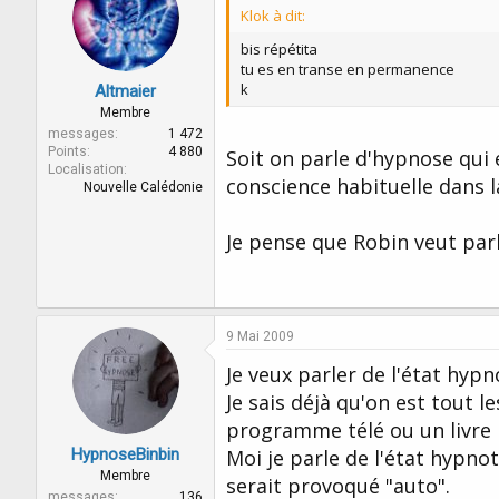
Klok à dit:
bis répétita
tu es en transe en permanence
k
Altmaier
Membre
messages
1 472
Points
4 880
Soit on parle d'hypnose qui 
Localisation
conscience habituelle dans l
Nouvelle Calédonie
Je pense que Robin veut par
9 Mai 2009
Je veux parler de l'état hy
Je sais déjà qu'on est tout 
programme télé ou un livre
HypnoseBinbin
Moi je parle de l'état hypno
Membre
serait provoqué "auto".
messages
136