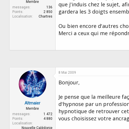
r
u
Membre
que j'induis chez le sujet, a
d
t
messages
136
gardera les 3 doigts ensemb
e
Points
2 850
Localisation
Chartres
l
a
Ou bien encore d'autres chose
d
Merci a ceux qui me répondr
i
s
c
u
s
s
i
o
8 Mai 2009
n
Bonjour,
Je pense que la meilleure faç
Altmaier
d'hypnose par un profession
Membre
hypnotique de retrouver cet é
messages
1 472
vous choisissez votre ancrag
Points
4 880
Localisation
Nouvelle Calédonie