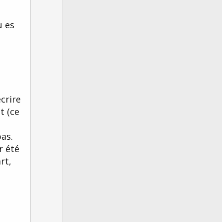
v
o
u es
t
e
crire
t (ce
pas.
r été
rt,