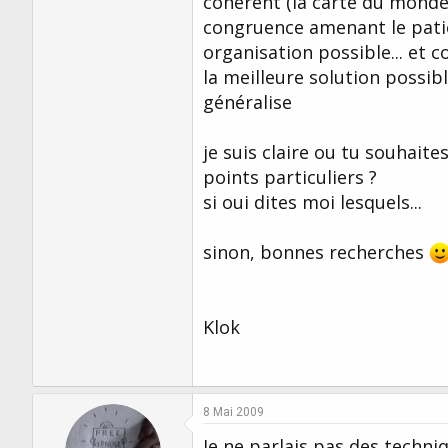
cohérent (la carte du monde?
congruence amenant le patie
organisation possible... et 
la meilleure solution possibl
généralise
je suis claire ou tu souhaite
points particuliers ?
si oui dites moi lesquels...
sinon, bonnes recherches
Klok
8 Mai 2009
Je ne parlais pas des tech