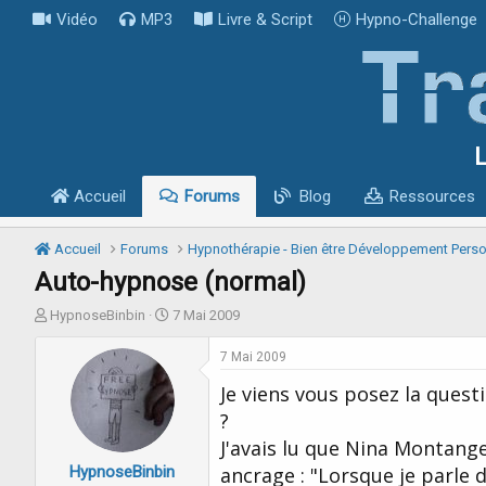
Vidéo
MP3
Livre & Script
Hypno-Challenge
L
Accueil
Forums
Blog
Ressources
Accueil
Forums
Hypnothérapie - Bien être Développement Pers
Auto-hypnose (normal)
I
D
HypnoseBinbin
7 Mai 2009
n
a
i
t
7 Mai 2009
t
e
Je viens vous posez la quest
i
d
a
e
?
t
d
J'avais lu que Nina Montang
e
é
HypnoseBinbin
u
b
ancrage : "Lorsque je parle 