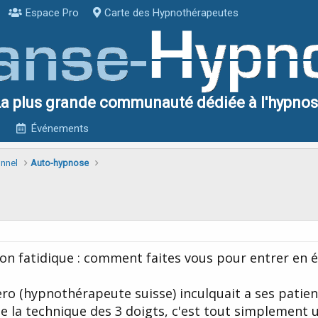
Espace Pro
Carte des Hypnothérapeutes
a plus grande communauté dédiée à l'hypno
Événements
onnel
Auto-hypnose
ion fatidique : comment faites vous pour entrer en 
ero (hypnothérapeute suisse) inculquait a ses patie
de la technique des 3 doigts, c'est tout simplement