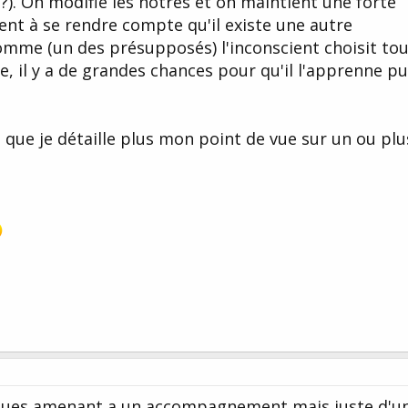
). On modifie les nôtres et on maintient une forte
nt à se rendre compte qu'il existe une autre
comme (un des présupposés) l'inconscient choisit to
e, il y a de grandes chances pour qu'il l'apprenne pu
s que je détaille plus mon point de vue sur un ou plu
niques amenant a un accompagnement mais juste d'u