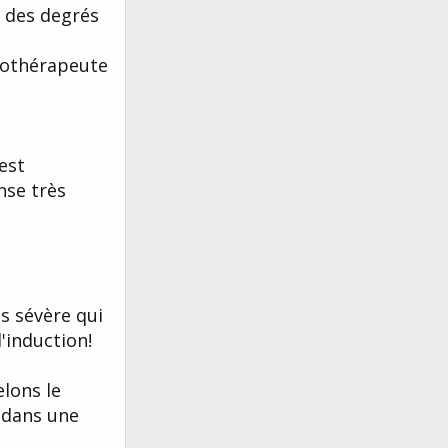
c des degrés
pnothérapeute
 est
nse très
s sévère qui
'induction!
elons le
" dans une