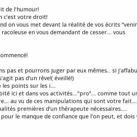
ait de l'humour!
 c'est votre droit!
 on vous met devant la réalité de vos écrits "ven
de racoleuse en vous demandant de cesser.... vous
a commencé!
ns pas et pourrons juger par eux mêmes... si j'affab
agit pas d'un rêve!( éveillé!)
es points sur les i....
ité ici et dans vos activités...."pro".... comme tout u
e.... au vu de ces manipulations qui sont votre fait....
ualités premières d'un thérapeute nécessaires.....
 pour le manque de confiance que l'on peut, et dois