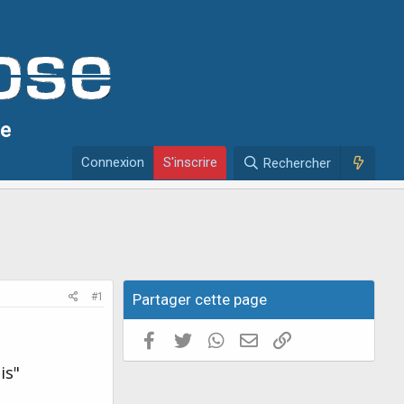
se
Connexion
S'inscrire
Rechercher
#1
Partager cette page
Facebook
Twitter
WhatsApp
E-mail valide
Copier le lien
is"