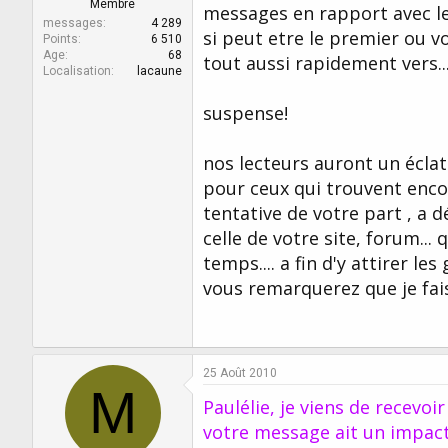
Membre
messages en rapport avec le
messages
4 289
si peut etre le premier ou
Points
6 510
Age
68
tout aussi rapidement vers...
Localisation
lacaune
suspense!
nos lecteurs auront un éclat 
pour ceux qui trouvent encor
tentative de votre part , a
celle de votre site, forum.
temps.... a fin d'y attirer l
vous remarquerez que je fais
25 Août 2010
M
Paulélie, je viens de recevo
votre message ait un impact 