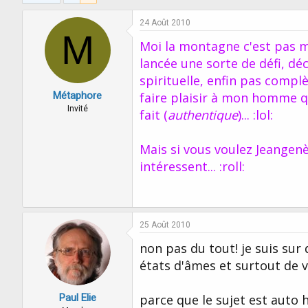
24 Août 2010
M
Moi la montagne c'est pas mo
lancée une sorte de défi, dé
spirituelle, enfin pas compl
Métaphore
faire plaisir à mon homme 
Invité
fait (
authentique
)... :lol:
Mais si vous voulez Jeangen
intéressent... :roll:
25 Août 2010
non pas du tout! je suis sur
états d'âmes et surtout de v
Paul Elie
parce que le sujet est auto 