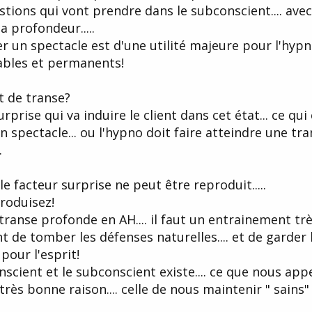
tions qui vont prendre dans le subconscient.... ave
a profondeur.....
er un spectacle est d'une utilité majeure pour l'hy
urables et permanents!
t de transe?
prise qui va induire le client dans cet état... ce qui
spectacle... ou l'hypno doit faire atteindre une tra
.
 facteur surprise ne peut être reproduit.....
produisez!
ranse profonde en AH.... il faut un entrainement trè
 de tomber les défenses naturelles.... et de garder l
pour l'esprit!
nscient et le subconscient existe.... ce que nous app
e très bonne raison.... celle de nous maintenir " sains