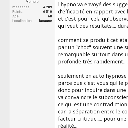
r
u
Membre
l'hypno va envoyé des sugges
d
t
messages
4 289
d'efficacité en rapport avec l
e
Points
6 510
Age
68
l
et c'est pour cela qu'observ
Localisation
lacaune
a
qui veut des résultats.... d
d
i
s
comment se produit cet éta
c
par un "choc" souvent une sur
u
s
remarquable surtout dans un 
s
profonde très rapidement....
i
o
n
seulement en auto hypnose le
parce que c'est vous qui le 
donc pour induire dans une t
va convaincre le subconscient
ce qui est une contradiction 
car la séparation entre le co
facteur critique..... pour un
réalité....