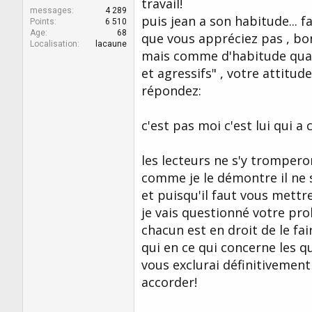
travail!
messages
4 289
puis jean a son habitude... f
Points
6 510
Age
68
que vous appréciez pas , bon
Localisation
lacaune
mais comme d'habitude quand
et agressifs" , votre attitu
répondez:
c'est pas moi c'est lui qui 
les lecteurs ne s'y trompero
comme je le démontre il ne s'
et puisqu'il faut vous mettre l
je vais questionné votre prob
chacun est en droit de le fair
qui en ce qui concerne les q
vous exclurai définitivement
accorder!