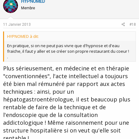
v
w
HYPNOMED
o
n
Membre
t
v
e
o
11 Janvier 2013
#18
t
HYPNOMED à dit:
e
En pratique, si on ne peut pas vivre que d'hypnose et d'eau
fraïche, il faut y aller et se créer son propre restaurant du coeur !
.
Plus sérieusement, en médecine et en thérapie
"conventionnées", l'acte intellectuel a toujours
été bien mal rémunéré par rapport aux actes
techniques : ainsi, pour un
hépatogastroentérologue, il est beaucoup plus
rentable de faire de la technique et de
l'endoscopie que de la consultation
addictologique ! Même raisonnement pour une
structure hospitalière si on veut qu'elle soit
rentable !