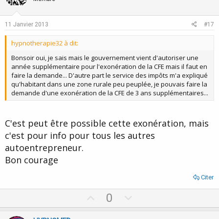
t
v
e
o
11 Janvier 2013
#17
t
hypnotherapie32 à dit:
e
Bonsoir oui, je sais mais le gouvernement vient d'autoriser une
année supplémentaire pour l'exonération de la CFE mais il faut en
faire la demande... D'autre part le service des impôts m'a expliqué
qu'habitant dans une zone rurale peu peuplée, je pouvais faire la
demande d'une exonération de la CFE de 3 ans supplémentaires...
C'est peut être possible cette exonération, mais
c'est pour info pour tous les autres
autoentrepreneur.
Bon courage
Citer
U
D
0
p
o