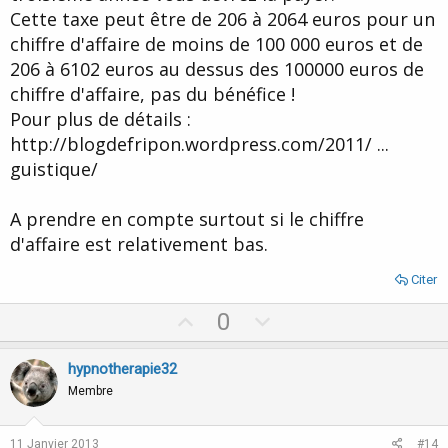
Cette taxe peut être de 206 à 2064 euros pour un
chiffre d'affaire de moins de 100 000 euros et de
206 à 6102 euros au dessus des 100000 euros de
chiffre d'affaire, pas du bénéfice !
Pour plus de détails :
http://blogdefripon.wordpress.com/2011/ ...
guistique/
A prendre en compte surtout si le chiffre
d'affaire est relativement bas.
Citer
U
D
0
p
o
v
w
hypnotherapie32
o
n
Membre
t
v
e
o
11 Janvier 2013
#14