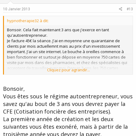
t
v
e
o
10 Janvier 2013
#13
t
hypnotherapie32 à dit:
e
Bonsoir. Cela fait maintenant 3 ans que j'exerce en tant
qu'autoentrepreneur.
Je facture 45€ la séance. J'ai en moyenne une quarantaine de
clients par mois actuellemnt mais au prix d'un investissement
important. J'ai un site internet. Le bouche à oreilles commence à
bien fonctionner et surtout je dépose en moyenne 750 cartes de
visite par mois dans des pharmacies, et chez des spécialistes qui
acceptent de travailler avec moi. Depuis 3 ans, les 750 cartes
Cliquez pour agrandir...
mensuelles partent toutes. J'espère qu'il faut savoir semer pour
récolter mais cela nécessite de prendre sa voiture et de faire la
tournée chaque mois.
Bonsoir,
Je précise que le nombre de séances ne fait qu'augmenter depuis
Vous êtes sous le régime autoentrepreneur, vous
3 ans.
savez qu'au bout de 3 ans vous devrez payer la
CFE (Cotisation foncière des entreprises).
La première année de création et les deux
suivantes vous êtes exonéré, mais à partir de la
troisième année vous devrez la payer.