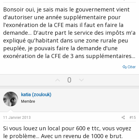
t
Bonsoir oui, je sais mais le gouvernement vient
e
d'autoriser une année supplémentaire pour
l'exonération de la CFE mais il faut en faire la
demande... D'autre part le service des impôts m'a
expliqué qu'habitant dans une zone rurale peu
peuplée, je pouvais faire la demande d'une
exonération de la CFE de 3 ans supplémentaires...
Citer
U
D
0
p
o
v
w
katia (zoulouk)
o
n
Membre
t
v
e
o
11 Janvier 2013
#15
t
Si vous louez un local pour 600 e ttc, vous voyez
e
le problème... Avec un revenu de 1000 e brut.