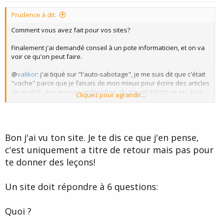
t
Prudence à dit:
e
Comment vous avez fait pour vos sites?
Finalement j'ai demandé conseil à un pote informaticien, et on va
voir ce qu'on peut faire.
@
valikor
: j'ai tiqué sur "l'auto-sabotage", je me suis dit que c'était
"vache" parce que je faisais de mon mieux pour écrire des articles
de qualité, des grosses recherches, du travail d'écriture etc. Et je
Cliquez pour agrandir...
me suis dit qu'il y avait le côté contenu-qualité que je trouve bien,
mais qu'effectivement le côté pub-commercial était nul.
Bon j'ai vu ton site. Je te dis ce que j'en pense,
c'est uniquement a titre de retour mais pas pour
te donner des leçons!
Un site doit répondre à 6 questions:
Quoi ?