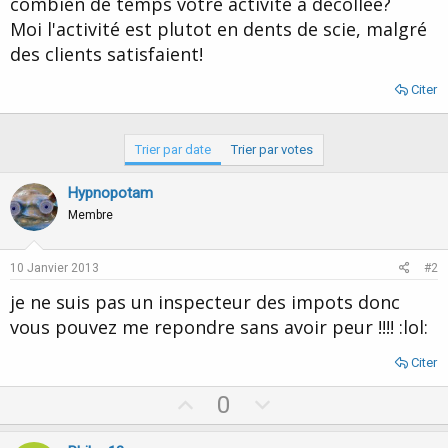
combien de temps votre activité a décollée?
d
t
Moi l'activité est plutot en dents de scie, malgré
e
l
des clients satisfaient!
a
d
Citer
i
s
c
Trier par date
Trier par votes
u
s
s
Hypnopotam
i
Membre
o
n
10 Janvier 2013
#2
je ne suis pas un inspecteur des impots donc
vous pouvez me repondre sans avoir peur !!!! :lol:
Citer
U
D
0
p
o