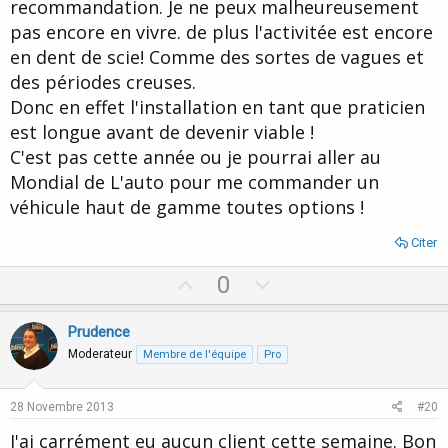
recommandation. Je ne peux malheureusement
pas encore en vivre. de plus l'activitée est encore
en dent de scie! Comme des sortes de vagues et
des périodes creuses.
Donc en effet l'installation en tant que praticien
est longue avant de devenir viable !
C'est pas cette année ou je pourrai aller au
Mondial de L'auto pour me commander un
véhicule haut de gamme toutes options !
Citer
U
D
0
p
o
v
w
Prudence
o
n
Moderateur
Membre de l'équipe
Pro
t
v
e
o
28 Novembre 2013
#20
t
J'ai carrément eu aucun client cette semaine. Bon