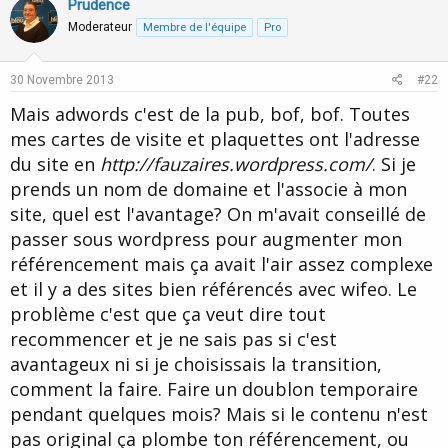
v
w
Prudence
o
n
Moderateur
Membre de l'équipe
Pro
t
v
e
o
30 Novembre 2013
#22
t
Mais adwords c'est de la pub, bof, bof. Toutes
e
mes cartes de visite et plaquettes ont l'adresse
du site en
http://fauzaires.wordpress.com/
. Si je
prends un nom de domaine et l'associe à mon
site, quel est l'avantage? On m'avait conseillé de
passer sous wordpress pour augmenter mon
référencement mais ça avait l'air assez complexe
et il y a des sites bien référencés avec wifeo. Le
problème c'est que ça veut dire tout
recommencer et je ne sais pas si c'est
avantageux ni si je choisissais la transition,
comment la faire. Faire un doublon temporaire
pendant quelques mois? Mais si le contenu n'est
pas original ça plombe ton référencement, ou