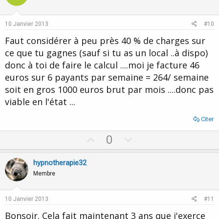
régularisation des charges sociales l'année suivante (en
t
v
2009).
e
o
comme l'année 2009 il y a eu une grosse régul', 2010 a été
10 Janvier 2013
#10
meilleure, 2011 encore plus et régularisation fin 2011 qui fait
t
Faut considérer à peu près 40 % de charges sur
que 2001 est moins bonne en revenu que 2010.
e
ce que tu gagnes (sauf si tu as un local ..à dispo)
le revenu est en progression mais subit une oscillation
donc à toi de faire le calcul ....moi je facture 46
harmonique allant en s'amortissant.
D'ici 2 ans, ca devrait se tasser et je devrais atteindre un
euros sur 6 payants par semaine = 264/ semaine
régime stable, pour lequel les cotisations prévisionnelles en
soit en gros 1000 euros brut par mois ....donc pas
début d'année correspondront à peu de choses près aux
viable en l'état ...
cotisations finales après régularisations.
Grosso modo, je considère que j'ai pu en vivre 2 au bout de 2
Citer
ans. Avec un bon bouche à oreille et un bon site internet.
U
D
0
p
o
v
w
hypnotherapie32
o
n
Membre
t
v
e
o
10 Janvier 2013
#11
t
Bonsoir. Cela fait maintenant 3 ans que j'exerce