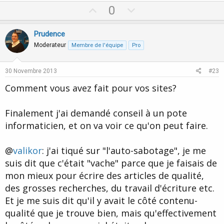
U
D
0
p
o
v
w
Prudence
o
n
Moderateur
Membre de l'équipe
Pro
t
v
e
o
30 Novembre 2013
#23
t
Comment vous avez fait pour vos sites?
e
Finalement j'ai demandé conseil à un pote
informaticien, et on va voir ce qu'on peut faire.
@
valikor
: j'ai tiqué sur "l'auto-sabotage", je me
suis dit que c'était "vache" parce que je faisais de
mon mieux pour écrire des articles de qualité,
des grosses recherches, du travail d'écriture etc.
Et je me suis dit qu'il y avait le côté contenu-
qualité que je trouve bien, mais qu'effectivement