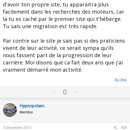
d'avoir ton propre site, tu apparaitra plus
facilement dans les recherches des moteurs, car
la tu es caché par le premier site qui t'héberge.
Tu sais une migration est très rapide.
Par contre sur le site je sais pas si des praticiens
vivent de leur activité, ce serait sympa qu'ils
nous fassent part de la progression de leur
carrière. Moi disons que ca fait deux ans que j'ai
vraiment démarré mon activité.
Citer
U
D
0
p
o
v
w
Hypnopotam
o
n
Membre
t
v
e
o
3 Décembre 2013
#25