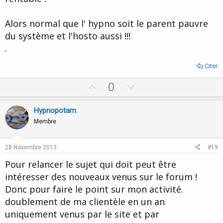
Alors normal que l' hypno soit le parent pauvre
du système et l'hosto aussi !!!
.
Citer
U
D
0
p
o
v
w
Hypnopotam
o
n
Membre
t
v
e
o
28 Novembre 2013
#19
t
Pour relancer le sujet qui doit peut être
e
intéresser des nouveaux venus sur le forum !
Donc pour faire le point sur mon activité.
doublement de ma clientèle en un an
uniquement venus par le site et par