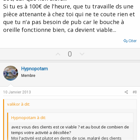
Si tu es à 100€ de l'heure, que tu travaille ds une
pièce attenante à chez toi qui ne te coute rien et
que tu n'a pas besoin de pub car le bouche à
oreille fonctionne bien, ca devient viable...
Citer
U
D
0
p
o
v
w
Hypnopotam
o
n
Membre
t
v
e
o
10 Janvier 2013
#8
t
valikor à dit:
e
Hypnopotam à dit:
avez vous des clients est ce viable ? et au bout de combien de
temps votre activité a décollée?
Moi l'activité est plutot en dents de scie, malgré des clients