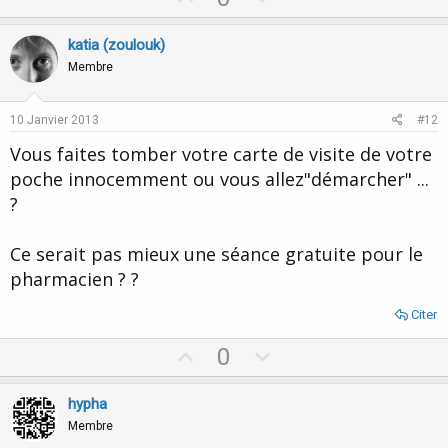
p
o
v
w
katia (zoulouk)
o
n
Membre
t
v
e
o
10 Janvier 2013
#12
t
Vous faites tomber votre carte de visite de votre
e
poche innocemment ou vous allez"démarcher" ...
?
Ce serait pas mieux une séance gratuite pour le
pharmacien ? ?
Citer
U
D
0
p
o
v
w
hypha
o
n
Membre