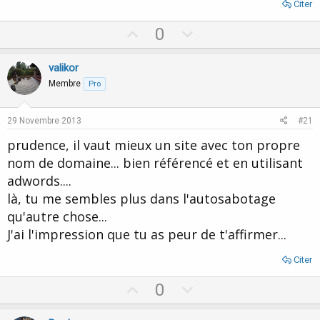
Citer
U
D
0
p
o
v
w
valikor
o
n
Membre
Pro
t
v
e
o
29 Novembre 2013
#21
t
prudence, il vaut mieux un site avec ton propre
e
nom de domaine... bien référencé et en utilisant
adwords....
là, tu me sembles plus dans l'autosabotage
qu'autre chose...
J'ai l'impression que tu as peur de t'affirmer...
Citer
U
D
0
p
o