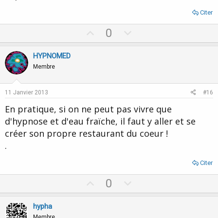
Citer
U
D
0
p
o
v
w
HYPNOMED
o
n
Membre
t
v
e
o
11 Janvier 2013
#16
t
En pratique, si on ne peut pas vivre que
e
d'hypnose et d'eau fraïche, il faut y aller et se
créer son propre restaurant du coeur !
.
Citer
U
D
0
p
o
v
w
hypha
o
n
Membre