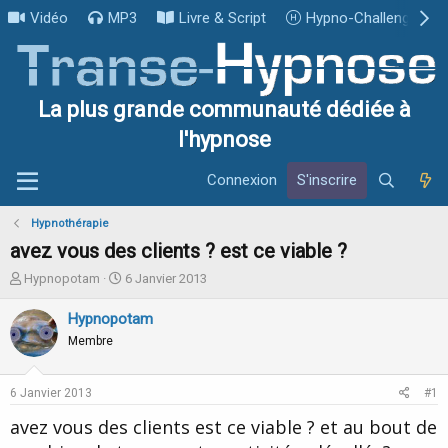
Vidéo
MP3
Livre & Script
Hypno-Challenge
La plus grande communauté dédiée à
l'hypnose
Connexion
S'inscrire
Hypnothérapie
avez vous des clients ? est ce viable ?
I
D
Hypnopotam
6 Janvier 2013
n
a
i
t
Hypnopotam
t
e
Membre
i
d
a
e
t
d
6 Janvier 2013
#1
e
é
u
b
avez vous des clients est ce viable ? et au bout de
r
u