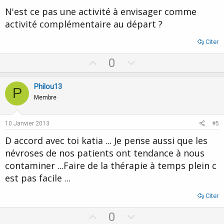
N'est ce pas une activité à envisager comme
activité complémentaire au départ ?
Citer
U
D
0
p
o
v
w
Philou13
P
o
n
Membre
t
v
e
o
10 Janvier 2013
#5
t
D accord avec toi katia ... Je pense aussi que les
e
névroses de nos patients ont tendance à nous
contaminer ...Faire de la thérapie à temps plein c
est pas facile ...
Citer
U
D
0