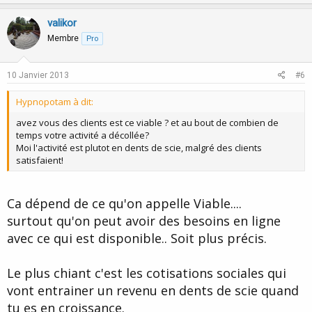
p
o
v
w
valikor
o
n
Membre
Pro
t
v
e
o
10 Janvier 2013
#6
t
Hypnopotam à dit:
e
avez vous des clients est ce viable ? et au bout de combien de
temps votre activité a décollée?
Moi l'activité est plutot en dents de scie, malgré des clients
satisfaient!
Ca dépend de ce qu'on appelle Viable....
surtout qu'on peut avoir des besoins en ligne
avec ce qui est disponible.. Soit plus précis.
Le plus chiant c'est les cotisations sociales qui
vont entrainer un revenu en dents de scie quand
tu es en croissance.