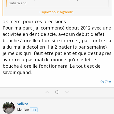
satisfaient!
Cliquez pour agrandir...
Ca dépend de ce qu'on appelle Viable....
surtout qu'on peut avoir des besoins en ligne avec ce qui est
ok merci pour ces precisions.
Cliquez pour agrandir...
disponible.. Soit plus précis.
Pour ma part j'ai commencé début 2012 avec une
activitée en dent de scie, avec un debut d'effet
Le plus chiant c'est les cotisations sociales qui vont entrainer un
revenu en dents de scie quand tu es en croissance.
bouche à oreille et un site internet, par contre ca
a du mal à decoller( 1 à 2 patients par semaine),
Perso, au bout de 6 mois je pouvais avoir un revenu modeste, 2
je me dis qu'il faut etre patient et que c'est apres
ans après (en 2008), un bon revenu mais une grosse
régularisation des charges sociales l'année suivante (en 2009).
avoir recu pas mal de monde qu'en effet le
comme l'année 2009 il y a eu une grosse régul', 2010 a été
bouche à oreille fonctionnera. Le tout est de
meilleure, 2011 encore plus et régularisation fin 2011 qui fait que
2001 est moins bonne en revenu que 2010.
savoir quand.
le revenu est en progression mais subit une oscillation
Citer
harmonique allant en s'amortissant.
D'ici 2 ans, ca devrait se tasser et je devrais atteindre un régime
U
D
0
stable, pour lequel les cotisations prévisionnelles en début
p
o
d'année correspondront à peu de choses près aux cotisations
finales après régularisations.
v
w
valikor
o
n
Membre
Pro
Grosso modo, je considère que j'ai pu en vivre 2 au bout de 2 ans.