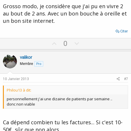
Grosso modo, je considère que j'ai pu en vivre 2
au bout de 2 ans. Avec un bon bouche à oreille et
un bon site internet.
Citer
U
D
0
p
o
v
w
valikor
o
n
Membre
Pro
t
v
e
o
10 Janvier 2013
#7
t
Philou13 à dit:
e
personnellement j'ai une dizaine de patients par semaine ..
donc non viable
Ca dépend combien tu les factures... Si c'est 10-
50€, sûr que non alors...