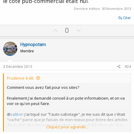
le côté pub-commercial était nul.
Dernière édition:
30 Novembre 2013
Citer
U
D
0
p
o
v
w
Hypnopotam
o
n
Membre
t
v
e
o
3 Décembre 2013
#24
t
Prudence à dit:
e
Comment vous avez fait pour vos sites?
Finalement j'ai demandé conseil à un pote informaticien, et on va
voir ce qu'on peut faire.
@
valikor
: j'ai tiqué sur "l'auto-sabotage", je me suis dit que c'était
"vache" parce que je faisais de mon mieux pour écrire des articles
de qualité, des grosses recherches, du travail d'écriture etc. Et je
Cliquez pour agrandir...
me suis dit qu'il y avait le côté contenu-qualité que je trouve bien,