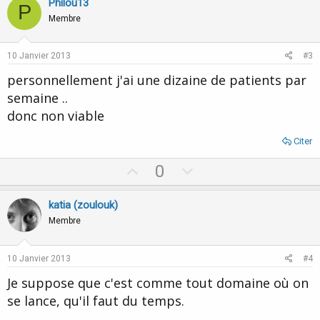
v
w
Philou13
P
o
n
Membre
t
v
e
o
10 Janvier 2013
#3
t
personnellement j'ai une dizaine de patients par
e
semaine ..
donc non viable
Citer
U
D
0
p
o
v
w
katia (zoulouk)
o
n
Membre
t
v
e
o
10 Janvier 2013
#4
t
Je suppose que c'est comme tout domaine où on
e
se lance, qu'il faut du temps.