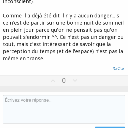
inconscient).
Comme il a déjà été dit il n'y a aucun danger... si
ce n'est de partir sur une bonne nuit de sommeil
en plein jour parce qu'on ne pensait pas qu'on
pouvait s'endormir ^^. Ce n'est pas un danger du
tout, mais c'est intéressant de savoir que la
perception du temps (et de l'espace) n'est pas la
même en transe.
Citer
U
D
0
p
o
v
w
o
n
t
v
e
o
t