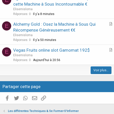
r
cette Machine à Sous Incontournable €
t
Elisemisloma
i
Réponses
0
Il y'a 8 minutes
c
Alchemy Gold : Osez la Machine à Sous Qui
l
E
r
Récompense Généreusement €€
e
t
Elisemisloma
i
Réponses
0
Il y'a 50 minutes
c
Vegas Fruits online slot Gamomat 192$
l
E
r
Elisemisloma
e
t
Réponses
0
Aujourd'hui à 20:56
i
Voir plus…
c
l
e
Partager cette page
Facebook
Twitter
WhatsApp
E-mail valide
Copier le lien
Les différentes Techniques & Se Former-S'Informer