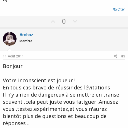
Citer
U
D
0
p
o
v
w
Arobaz
o
n
Membre
t
v
e
o
11 Août 2011
#3
t
Bonjour
e
Votre inconscient est joueur !
En tous cas bravo de réussir des lévitations .
Il n'y a rien de dangereux à se mettre en transe
souvent ,cela peut juste vous fatiguer .Amusez
vous ,testez,expérimentez,et vous n'aurez
bientôt plus de questions et beaucoup de
réponses ...