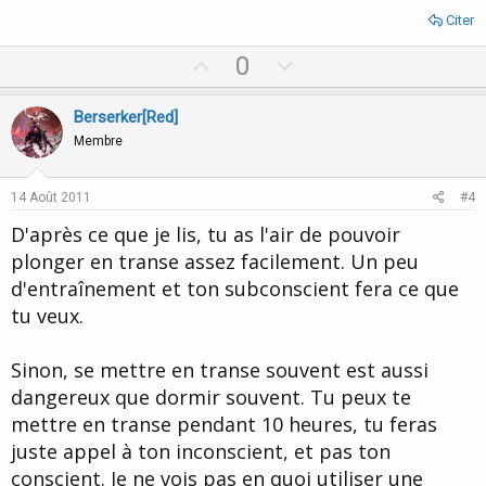
Citer
U
D
0
p
o
v
w
Berserker[Red]
o
n
Membre
t
v
e
o
14 Août 2011
#4
t
D'après ce que je lis, tu as l'air de pouvoir
e
plonger en transe assez facilement. Un peu
d'entraînement et ton subconscient fera ce que
tu veux.
Sinon, se mettre en transe souvent est aussi
dangereux que dormir souvent. Tu peux te
mettre en transe pendant 10 heures, tu feras
juste appel à ton inconscient, et pas ton
conscient. Je ne vois pas en quoi utiliser une