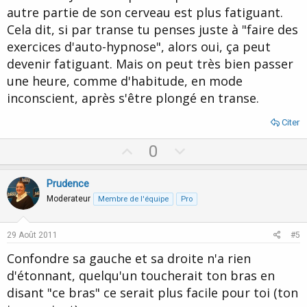
autre partie de son cerveau est plus fatiguant.
Cela dit, si par transe tu penses juste à "faire des
exercices d'auto-hypnose", alors oui, ça peut
devenir fatiguant. Mais on peut très bien passer
une heure, comme d'habitude, en mode
inconscient, après s'être plongé en transe.
Citer
U
D
0
p
o
v
w
Prudence
o
n
Moderateur
Membre de l'équipe
Pro
t
v
e
o
29 Août 2011
#5
t
Confondre sa gauche et sa droite n'a rien
e
d'étonnant, quelqu'un toucherait ton bras en
disant "ce bras" ce serait plus facile pour toi (ton