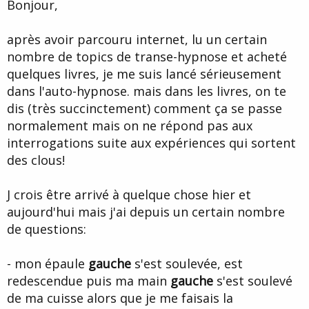
u
b
Bonjour,
r
u
d
t
après avoir parcouru internet, lu un certain
e
l
nombre de topics de transe-hypnose et acheté
a
quelques livres, je me suis lancé sérieusement
d
i
dans l'auto-hypnose. mais dans les livres, on te
s
dis (très succinctement) comment ça se passe
c
normalement mais on ne répond pas aux
u
s
interrogations suite aux expériences qui sortent
s
des clous!
i
o
n
J crois être arrivé à quelque chose hier et
aujourd'hui mais j'ai depuis un certain nombre
de questions:
- mon épaule
gauche
s'est soulevée, est
redescendue puis ma main
gauche
s'est soulevé
de ma cuisse alors que je me faisais la