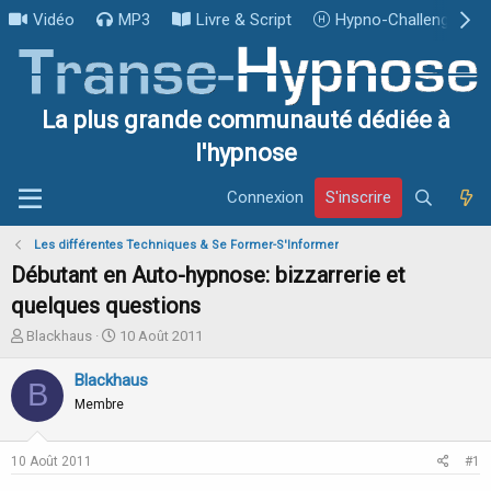
Vidéo
MP3
Livre & Script
Hypno-Challenge
La plus grande communauté dédiée à
l'hypnose
Connexion
S'inscrire
Les différentes Techniques & Se Former-S'Informer
Débutant en Auto-hypnose: bizzarrerie et
quelques questions
I
D
Blackhaus
10 Août 2011
n
a
i
t
Blackhaus
B
t
e
Membre
i
d
a
e
t
d
10 Août 2011
#1
e
é