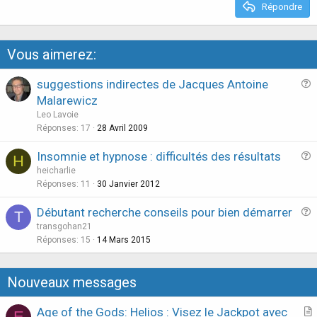
e
Répondre
Vous aimerez:
suggestions indirectes de Jacques Antoine
u
Malarewicz
e
Leo Lavoie
s
Réponses
17
28 Avril 2009
t
Insomnie et hypnose : difficultés des résultats
i
H
u
heicharlie
o
e
Réponses
11
30 Janvier 2012
n
s
Débutant recherche conseils pour bien démarrer
T
t
u
transgohan21
i
e
Réponses
15
14 Mars 2015
o
s
n
t
Nouveaux messages
i
o
Age of the Gods: Helios : Visez le Jackpot avec
E
n