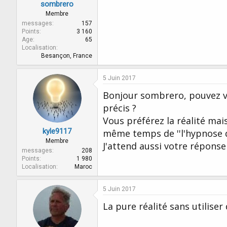
sombrero
Membre
messages
157
Points
3 160
Age
65
Localisation
Besançon, France
5 Juin 2017
Bonjour sombrero, pouvez v
précis ?
Vous préférez la réalité mai
kyle9117
même temps de ''l'hypnose de
Membre
J'attend aussi votre réponse 
messages
208
Points
1 980
Localisation
Maroc
5 Juin 2017
La pure réalité sans utiliser 