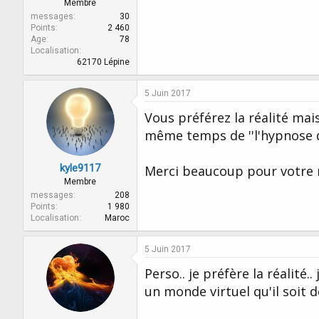
Membre
messages
30
Points
2 460
Age
78
Localisation
62170 Lépine
5 Juin 2017
Vous préférez la réalité mai
même temps de ''l'hypnose de
kyle9117
Merci beaucoup pour votre 
Membre
messages
208
Points
1 980
Localisation
Maroc
5 Juin 2017
Perso.. je préfère la réalité
un monde virtuel qu'il soit d