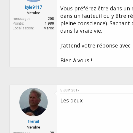
r
u
d
t
kyle9117
Vous préférez être dans un 
e
Membre
dans un fauteuil ou y être r
l
messages
208
pleine conscience). Sachant 
a
Points
1 980
d
Localisation
Maroc
dans la vraie vie.
i
s
c
J'attend votre réponse avec
u
s
Bien à vous !
s
i
o
n
5 Juin 2017
Les deux
terrail
Membre
messages
30