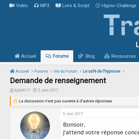
Vidéo
MP3
Livre & Script
Hypno-Challenge
L
Accueil
Forums
Blog
Ressources
Accueil
Forums
Vie du Forum
Le café de l'hypnose
Demande de renseignement
I
D
kyle9117
5 Juin 2017
n
a
i
La discussion n'est pas ouverte à d'autres réponses
t
t
e
i
d
5 Juin 2017
a
e
Bonsoir,
t
d
e
é
J'attend votre réponse conc
u
b