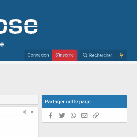
se
Connexion
S'inscrire
Rechercher
Partager cette page
#1
Facebook
Twitter
WhatsApp
E-mail valide
Copier le lien