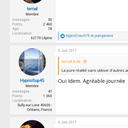
terrail
Membre
messages
30
Points
2 460
Age
78
Localisation
R
HypnoCoach75
et
jeangeneve
62170 Lépine
é
a
c
5 Juin 2017
t
i
terrail à dit:
o
n
La pure réalité sans utiliser d'autres ar
s
:
Oui Idem. Agréable journée
HypnoSup45
Membre
messages
47
Points
1 360
Localisation
Sully-sur Loire 45600 -
Orléans, France
5 Juin 2017