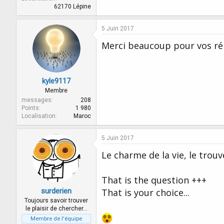
62170 Lépine
5 Juin 2017
Merci beaucoup pour vos ré
kyle9117
Membre
messages
208
Points
1 980
Localisation
Maroc
5 Juin 2017
Le charme de la vie, le trouv
That is the question +++
surderien
That is your choice...
Toujours savoir trouver
le plaisir de chercher…
Membre de l'équipe