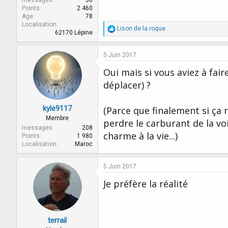
Points
2 460
Age
78
Localisation
R
Lison de la roque
62170 Lépine
é
a
c
5 Juin 2017
t
i
Oui mais si vous aviez à fai
o
déplacer) ?
n
s
:
kyle9117
(Parce que finalement si ça 
Membre
perdre le carburant de la vo
messages
208
charme à la vie...)
Points
1 980
Localisation
Maroc
5 Juin 2017
Je préfère la réalité
terrail