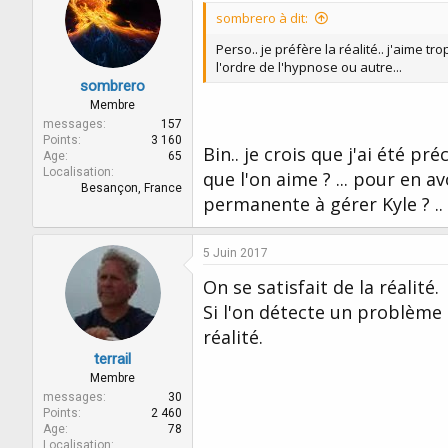
sombrero à dit:
Perso.. je préfère la réalité.. j'aime 
l'ordre de l'hypnose ou autre...
sombrero
Membre
messages
157
Points
3 160
Bin.. je crois que j'ai été pr
Age
65
Localisation
que l'on aime ? ... pour en a
Besançon, France
permanente à gérer Kyle ? ..
5 Juin 2017
On se satisfait de la réalité.
Si l'on détecte un problème 
réalité.
terrail
Membre
messages
30
Points
2 460
Age
78
Localisation