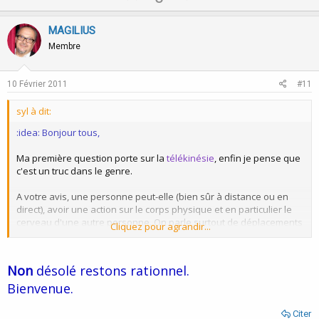
p
o
v
w
MAGILIUS
o
n
Membre
t
v
e
o
10 Février 2011
#11
t
syl à dit:
e
:idea: Bonjour tous,
Ma première question porte sur la
télékinésie
, enfin je pense que
c'est un truc dans le genre.
A votre avis, une personne peut-elle (bien sûr à distance ou en
direct), avoir une action sur le corps physique et en particulier le
cerveau d'une autre personne. On parle surtout de déplacements
Cliquez pour agrandir...
d'objets en télékinésie.
Là, je parle aussi bien de l'air qui entoure la personne visée, sa
peau aussi ou tout l'intérieur de son corps, sa volonté, ce qu'elle
Non
désolé restons rationnel.
veut faire etc et ainsi lui faire faire des choses qu'elle ne ferait
Bienvenue.
pas naturellement (actions, paroles...) et en dehors de tout idée de
vaudou magie ou sorcellerie et autres joyeusetés, sans support et
de manière instantanée.
Citer