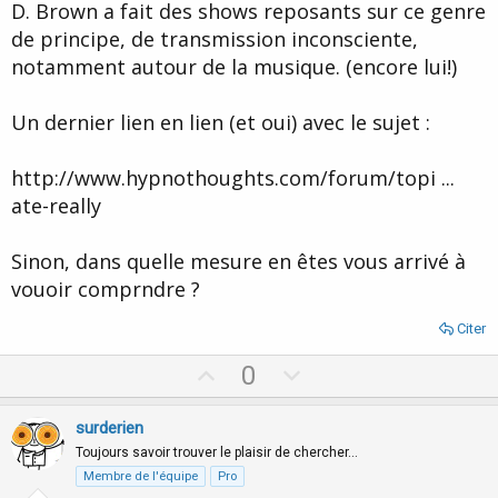
D. Brown a fait des shows reposants sur ce genre
de principe, de transmission inconsciente,
notamment autour de la musique. (encore lui!)
Un dernier lien en lien (et oui) avec le sujet :
http://www.hypnothoughts.com/forum/topi ...
ate-really
Sinon, dans quelle mesure en êtes vous arrivé à
vouoir comprndre ?
Citer
U
D
0
p
o
v
w
surderien
o
n
Toujours savoir trouver le plaisir de chercher…
t
v
Membre de l'équipe
Pro