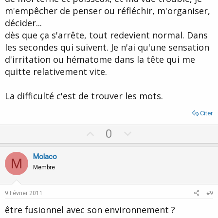
m'empêcher de penser ou réfléchir, m'organiser,
décider...
dès que ça s'arrête, tout redevient normal. Dans
les secondes qui suivent. Je n'ai qu'une sensation
d'irritation ou hématome dans la tête qui me
quitte relativement vite.
La difficulté c'est de trouver les mots.
Citer
U
D
0
p
o
v
w
Molaco
M
o
n
Membre
t
v
e
o
9 Février 2011
#9
t
être fusionnel avec son environnement ?
e