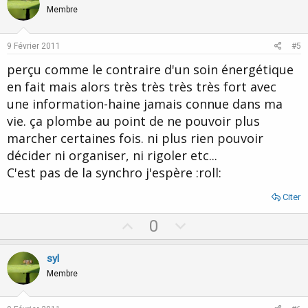
o
n
Membre
t
v
e
o
9 Février 2011
#5
t
perçu comme le contraire d'un soin énergétique
e
en fait mais alors très très très très fort avec
une information-haine jamais connue dans ma
vie. ça plombe au point de ne pouvoir plus
marcher certaines fois. ni plus rien pouvoir
décider ni organiser, ni rigoler etc...
C'est pas de la synchro j'espère :roll:
Citer
U
D
0
p
o
v
w
syl
o
n
Membre
t
v
e
o