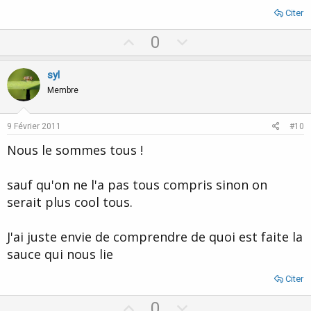
Citer
U
D
0
p
o
v
w
syl
o
n
Membre
t
v
e
o
9 Février 2011
#10
t
Nous le sommes tous !
e
sauf qu'on ne l'a pas tous compris sinon on
serait plus cool tous.
J'ai juste envie de comprendre de quoi est faite la
sauce qui nous lie
Citer
U
D
0