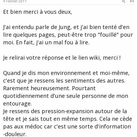
e
o
9 Février 2011
#4
t
Et bien merci à vous deux,
e
J'ai entendu parle de Jung, et j'ai bien tenté d'en
lire quelques pages, peut-être trop "fouillé" pour
moi. En fait, j'ai un mal fou à lire.
Je relirai votre réponse et le lien wiki, merci !
Quand je dis mon environnement et moi-même,
c'est que je ressens les sentiments des autres.
Rarement heureusement. Pourtant
quotidiennement d'une seule personne de mon
entourage.
Je ressens des pression-expansion autour de la
tête et je sais tout en même temps. Cela ne cède
pas aux médoc car c'est une sorte d'information
-douleur.