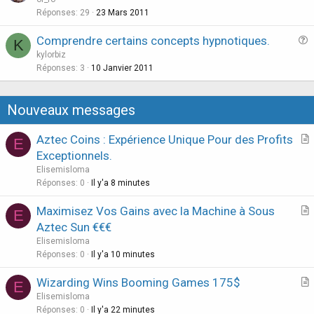
i
e
Réponses
29
23 Mars 2011
o
s
n
Comprendre certains concepts hypnotiques.
K
t
u
kylorbiz
i
e
Réponses
3
10 Janvier 2011
o
s
n
t
Nouveaux messages
i
o
Aztec Coins : Expérience Unique Pour des Profits
E
n
r
Exceptionnels.
t
Elisemisloma
i
Réponses
0
Il y'a 8 minutes
c
Maximisez Vos Gains avec la Machine à Sous
l
E
r
Aztec Sun €€€
e
t
Elisemisloma
i
Réponses
0
Il y'a 10 minutes
c
Wizarding Wins Booming Games 175$
l
E
r
Elisemisloma
e
t
Réponses
0
Il y'a 22 minutes