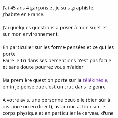
d
t
J'ai 45 ans 4 garçons et je suis graphiste.
e
l
J'habite en France.
a
d
i
J'ai quelques questions à poser à mon sujet et
s
sur mon environnement.
c
u
s
En particulier sur les forme-pensées et ce qui les
s
porte.
i
Faire le tri dans ses perceptions n'est pas facile
o
n
et sans doute pourrez vous m'aider.
Ma première question porte sur la
télékinésie
,
enfin je pense que c'est un truc dans le genre.
A votre avis, une personne peut-elle (bien sûr à
distance ou en direct), avoir une action sur le
corps physique et en particulier le cerveau d'une