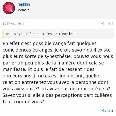
v
w
raphkin
o
n
Membre
t
v
e
o
10 Février 2011
#13
t
Je suis synesthète aussi, c'est peut-être lié.
e
En effet c'est possible,car ça fait quelques
coïncidences étranges. je crois savoir qu'il existe
plusieurs sorte de synesthésie, pouvez vous nous
parler un peu plus de la manière dont cela se
manifeste. Et puis le fait de ressentir des
douleurs aussi fortes est inquiétant, quelle
relation entretenez vous avec la personne dont
vous avez parlé?Lui avez vous déjà raconté cela?
Savez vous si elle a des perceptions particulières
tout comme vous?
Citer