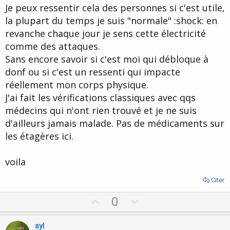
Je peux ressentir cela des personnes si c'est utile,
la plupart du temps je suis "normale" :shock: en
revanche chaque jour je sens cette électricité
comme des attaques.
Sans encore savoir si c'est moi qui débloque à
donf ou si c'est un ressenti qui impacte
réellement mon corps physique.
J'ai fait les vérifications classiques avec qqs
médecins qui n'ont rien trouvé et je ne suis
d'ailleurs jamais malade. Pas de médicaments sur
les étagères ici.
voila
Citer
U
D
0
p
o
v
w
syl