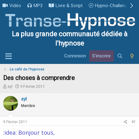
Vidéo
MP3
Livre & Script
Hypno-Challenge
La plus grande communauté dédiée à
l'hypnose
Connexion
S'inscrire
Le café de l'hypnose
Des choses à comprendre
I
D
syl
9 Février 2011
n
a
i
t
syl
t
e
Membre
i
d
a
e
t
d
9 Février 2011
#1
e
é
u
b
:idea: Bonjour tous,
r
u