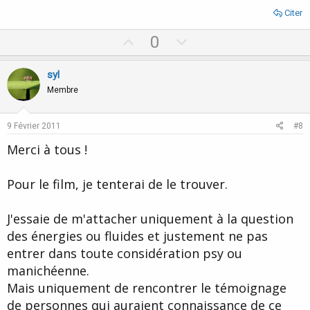
Citer
U
D
0
p
o
v
w
syl
o
n
Membre
t
v
e
o
9 Février 2011
#8
t
Merci à tous !
e
Pour le film, je tenterai de le trouver.
J'essaie de m'attacher uniquement à la question
des énergies ou fluides et justement ne pas
entrer dans toute considération psy ou
manichéenne.
Mais uniquement de rencontrer le témoignage
de personnes qui auraient connaissance de ce