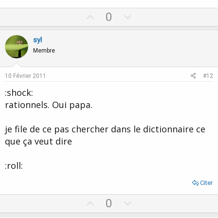
Une télékinésie consciente ou non d'ailleurs, quotidienne.
U
D
0
p
o
v
w
syl
o
n
Membre
t
v
e
o
10 Février 2011
#12
t
:shock:
e
rationnels. Oui papa.
je file de ce pas chercher dans le dictionnaire ce
que ça veut dire
:roll:
Citer
U
D
0
p
o