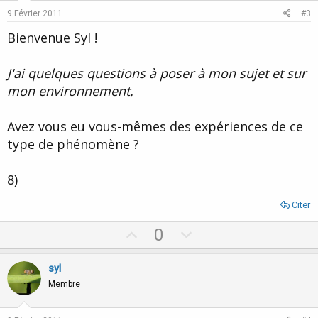
e
o
9 Février 2011
#3
t
Bienvenue Syl !
e
J'ai quelques questions à poser à mon sujet et sur
mon environnement.
Avez vous eu vous-mêmes des expériences de ce
type de phénomène ?
8)
Citer
U
D
0
p
o
v
w
syl
o
n
Membre
t
v