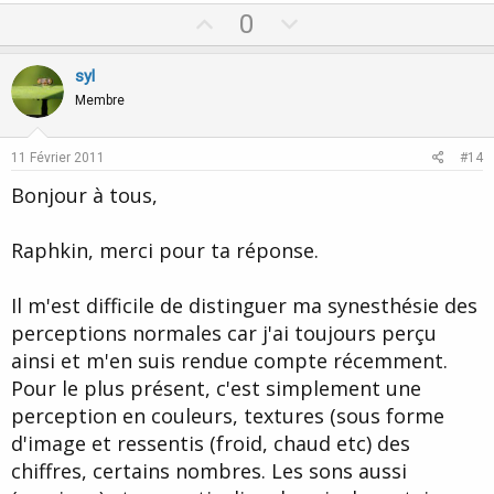
U
D
0
p
o
v
w
syl
o
n
Membre
t
v
e
o
11 Février 2011
#14
t
Bonjour à tous,
e
Raphkin, merci pour ta réponse.
Il m'est difficile de distinguer ma synesthésie des
perceptions normales car j'ai toujours perçu
ainsi et m'en suis rendue compte récemment.
Pour le plus présent, c'est simplement une
perception en couleurs, textures (sous forme
d'image et ressentis (froid, chaud etc) des
chiffres, certains nombres. Les sons aussi