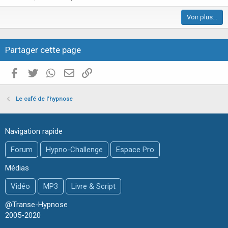
i
Voir plus…
c
l
e
Partager cette page
Facebook
Twitter
WhatsApp
E-mail valide
Copier le lien
Le café de l'hypnose
Navigation rapide
Forum
Hypno-Challenge
Espace Pro
Médias
Vidéo
MP3
Livre & Script
@Transe-Hypnose
2005-2020