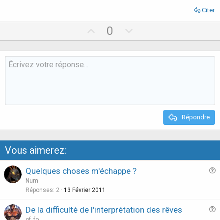
Citer
U
D
0
p
o
v
w
o
n
t
v
e
o
t
e
Répondre
Vous aimerez:
Quelques choses m'échappe ?
u
Num
e
Réponses
2
13 Février 2011
s
De la difficulté de l'interprétation des rêves
t
u
of_fo