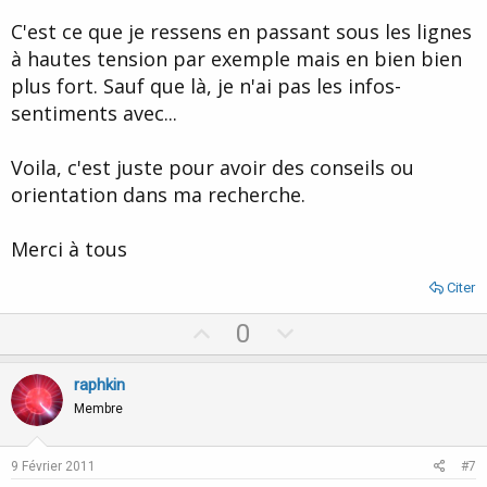
C'est ce que je ressens en passant sous les lignes
à hautes tension par exemple mais en bien bien
plus fort. Sauf que là, je n'ai pas les infos-
sentiments avec...
Voila, c'est juste pour avoir des conseils ou
orientation dans ma recherche.
Merci à tous
Citer
U
D
0
p
o
v
w
raphkin
o
n
Membre
t
v
e
o
9 Février 2011
#7