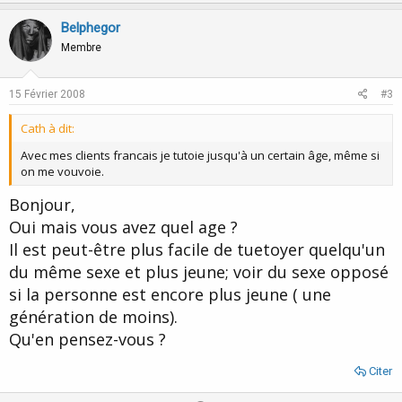
p
o
v
w
Belphegor
o
n
Membre
t
v
e
o
15 Février 2008
#3
t
Cath à dit:
e
Avec mes clients francais je tutoie jusqu'à un certain âge, même si
on me vouvoie.
Bonjour,
Oui mais vous avez quel age ?
Il est peut-être plus facile de tuetoyer quelqu'un
du même sexe et plus jeune; voir du sexe opposé
si la personne est encore plus jeune ( une
génération de moins).
Qu'en pensez-vous ?
Citer