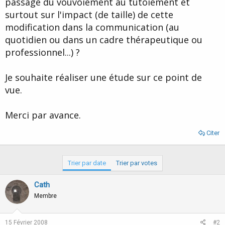
passage du vouvoiement au tutoiement et
d
t
surtout sur l'impact (de taille) de cette
e
l
modification dans la communication (au
a
quotidien ou dans un cadre thérapeutique ou
d
i
professionnel...) ?
s
c
Je souhaite réaliser une étude sur ce point de
u
s
vue.
s
i
Merci par avance.
o
n
Citer
Trier par date
Trier par votes
Cath
Membre
15 Février 2008
#2