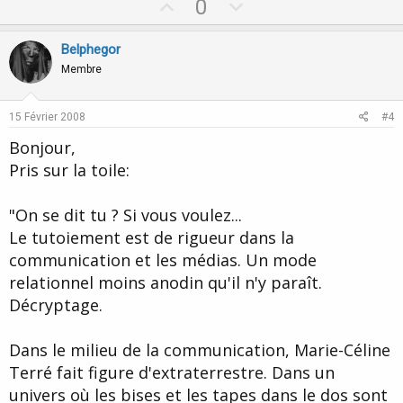
U
D
0
p
o
v
w
Belphegor
o
n
Membre
t
v
e
o
15 Février 2008
#4
t
Bonjour,
e
Pris sur la toile:
"On se dit tu ? Si vous voulez...
Le tutoiement est de rigueur dans la
communication et les médias. Un mode
relationnel moins anodin qu'il n'y paraît.
Décryptage.
Dans le milieu de la communication, Marie-Céline
Terré fait figure d'extraterrestre. Dans un
univers où les bises et les tapes dans le dos sont