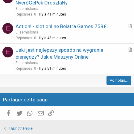
r
NyerőGéPek OroszláNy
t
Elisemisloma
i
Réponses
0
Il y'a 41 minutes
c
Action! - slot online Belatra Games 759£
l
E
r
Elisemisloma
e
t
Réponses
0
Il y'a 48 minutes
i
Jaki jest najlepszy sposób na wygranie
E
c
r
pieniędzy? Jakie Maszyny Online
l
t
Elisemisloma
e
i
Réponses
0
Il y'a 51 minutes
c
Voir plus…
l
e
Partager cette page
Facebook
Twitter
WhatsApp
E-mail valide
Copier le lien
Hypnothérapie