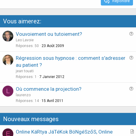
Répondre
Vous aimerez:
Vouvoiement ou tutoiement?
u
Leo Lavoie
e
Réponses
50
23 Août 2009
s
Régression sous hypnose : comment s'adresser
t
u
au patient ?
i
e
jean touati
o
s
Réponses
1
7 Janvier 2012
n
t
Où commence la projection?
i
L
u
laurenzo
o
e
Réponses
14
15 Avril 2011
n
s
t
Nouveaux messages
i
o
Online KáRtya JáTéKok BöNgéSzőS, Online
E
n