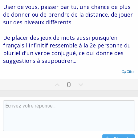
User de vous, passer par tu, une chance de plus
de donner ou de prendre de la distance, de jouer
sur des niveaux différents.
De placer des jeux de mots aussi puisqu'en
français l'infinitif ressemble à la 2e personne du
pluriel d'un verbe conjugué, ce qui donne des
suggestions à saupoudrer...
Citer
U
D
0
p
o
v
w
o
n
t
v
e
o
t
e