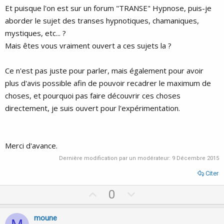
Et puisque l'on est sur un forum "TRANSE" Hypnose, puis-je
aborder le sujet des transes hypnotiques, chamaniques,
mystiques, etc... ?
Mais êtes vous vraiment ouvert a ces sujets la ?
Ce n'est pas juste pour parler, mais également pour avoir
plus d'avis possible afin de pouvoir recadrer le maximum de
choses, et pourquoi pas faire découvrir ces choses
directement, je suis ouvert pour l'expérimentation.
Merci d'avance.
Dernière modification par un modérateur:
9 Décembre 2015
Citer
U
D
0
p
o
v
w
moune