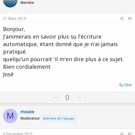
o
n
Membre
t
v
e
o
21 Mars 2014
#6
t
Bonjour,
e
J'animerais en savoir plus su l'écriture
automatique, étant donné que je n'ai jamais
pratiqué.
quelqu'un pourrait 'il m'en dire plus à ce sujet.
Bien cordialement
José
Citer
U
D
0
p
o
v
w
moune
M
o
n
Moderateur
Membre de l'équipe
t
v
e
o
6 Décembre 2015
#7