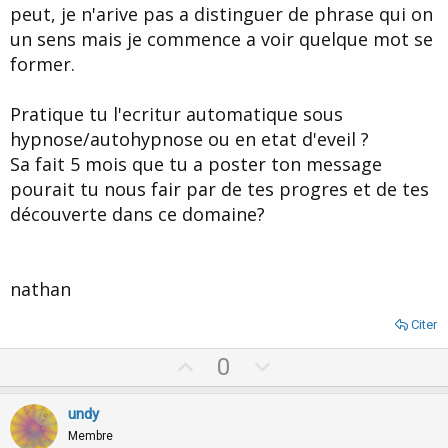
peut, je n'arive pas a distinguer de phrase qui on
un sens mais je commence a voir quelque mot se
former.
Pratique tu l'ecritur automatique sous
hypnose/autohypnose ou en etat d'eveil ?
Sa fait 5 mois que tu a poster ton message
pourait tu nous fair par de tes progres et de tes
découverte dans ce domaine?
nathan
Citer
U
D
0
p
o
v
w
undy
o
n
Membre