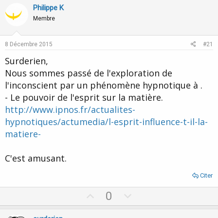
v
w
Philippe K
o
n
Membre
t
v
e
o
8 Décembre 2015
#21
t
Surderien,
e
Nous sommes passé de l'exploration de
l'inconscient par un phénomène hypnotique à .
- Le pouvoir de l'esprit sur la matière.
http://www.ipnos.fr/actualites-
hypnotiques/actumedia/l-esprit-influence-t-il-la-
matiere-
C'est amusant.
Citer
U
D
0
p
o