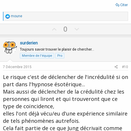
Citer
R
moune
é
a
U
D
0
c
p
o
t
i
v
w
surderien
o
o
n
n
Toujours savoir trouver le plaisir de chercher…
s
t
v
Membre de l'équipe
Pro
:
e
o
7 Décembre 2015
#10
t
Le risque c'est de déclencher de l'incrédulité si on
e
part dans l'hypnose ésotérique...
Mais aussi de déclencher de la crédulité chez les
personnes qui liront et qui trouveront que ce
type de coïncidence,
elles l'ont déjà vécu/eu d'une expérience similaire
de tels phénomènes autrefois.
Cela fait partie de ce que Jung décrivait comme