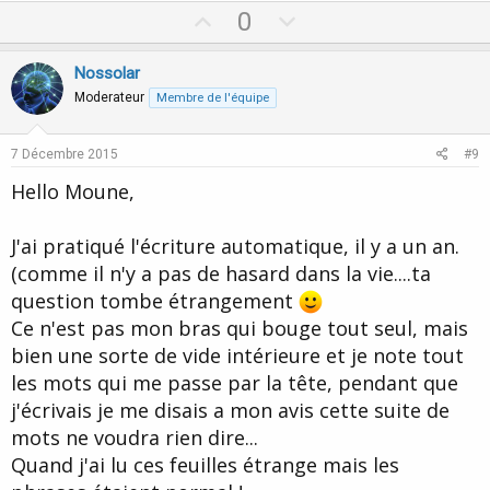
U
D
0
p
o
v
w
Nossolar
o
n
Moderateur
Membre de l'équipe
t
v
e
o
7 Décembre 2015
#9
t
Hello Moune,
e
J'ai pratiqué l'écriture automatique, il y a un an.
(comme il n'y a pas de hasard dans la vie....ta
question tombe étrangement
Ce n'est pas mon bras qui bouge tout seul, mais
bien une sorte de vide intérieure et je note tout
les mots qui me passe par la tête, pendant que
j'écrivais je me disais a mon avis cette suite de
mots ne voudra rien dire...
Quand j'ai lu ces feuilles étrange mais les