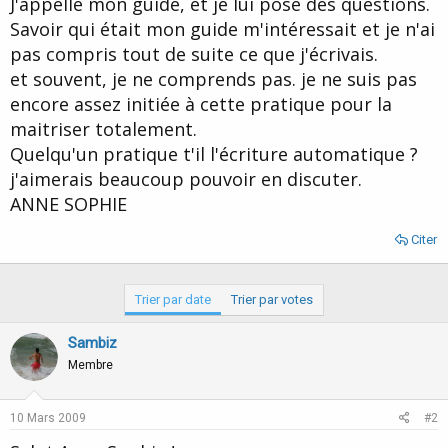
J'appelle mon guide, et je lui pose des questions.
d
t
Savoir qui était mon guide m'intéressait et je n'ai
e
l
pas compris tout de suite ce que j'écrivais.
a
et souvent, je ne comprends pas. je ne suis pas
d
i
encore assez initiée à cette pratique pour la
s
maitriser totalement.
c
Quelqu'un pratique t'il l'écriture automatique ?
u
s
j'aimerais beaucoup pouvoir en discuter.
s
ANNE SOPHIE
i
o
Citer
n
Trier par date
Trier par votes
Sambiz
Membre
10 Mars 2009
#2