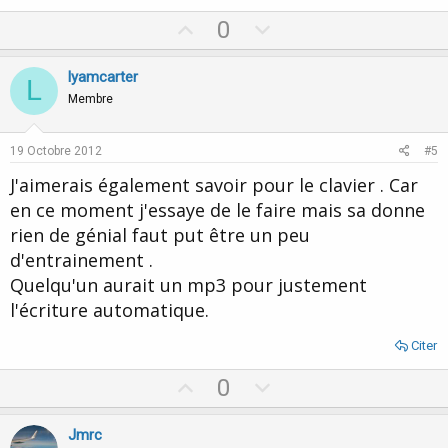
U
D
0
p
o
v
w
lyamcarter
L
o
n
Membre
t
v
e
o
19 Octobre 2012
#5
t
J'aimerais également savoir pour le clavier . Car
e
en ce moment j'essaye de le faire mais sa donne
rien de génial faut put être un peu
d'entrainement .
Quelqu'un aurait un mp3 pour justement
l'écriture automatique.
Citer
U
D
0
p
o
v
w
Jmrc