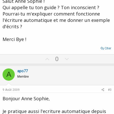
Salut Anne Sophie !
Qui appelle tu ton guide ? Ton inconscient ?
Pourrai-tu m'expliquer comment fonctionne
l'écriture automatique et me donner un exemple
d'écrits ?
Merci Bye !
Citer
U
D
0
p
o
v
w
apo77
A
o
n
Membre
t
v
e
o
9 Août 2009
#3
t
Bonjour Anne Sophie,
e
Je pratique aussi l'ecriture automatique depuis