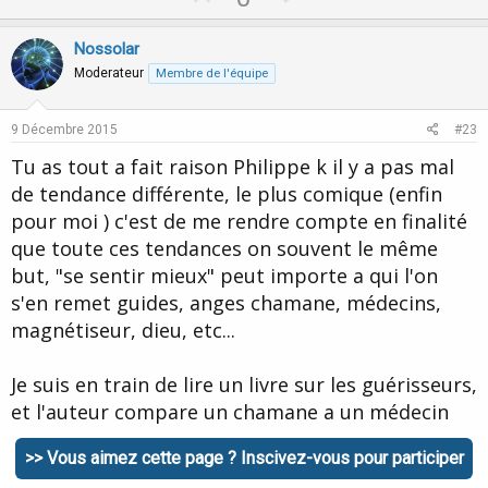
p
o
v
w
Nossolar
o
n
Moderateur
Membre de l'équipe
t
v
e
o
9 Décembre 2015
#23
t
Tu as tout a fait raison Philippe k il y a pas mal
e
de tendance différente, le plus comique (enfin
pour moi ) c'est de me rendre compte en finalité
que toute ces tendances on souvent le même
but, "se sentir mieux" peut importe a qui l'on
s'en remet guides, anges chamane, médecins,
magnétiseur, dieu, etc...
Je suis en train de lire un livre sur les guérisseurs,
et l'auteur compare un chamane a un médecin
actuelle, quand il fait la comparaison je trouve
>> Vous aimez cette page ? Inscivez-vous pour participer
qu'il a amplement raison !