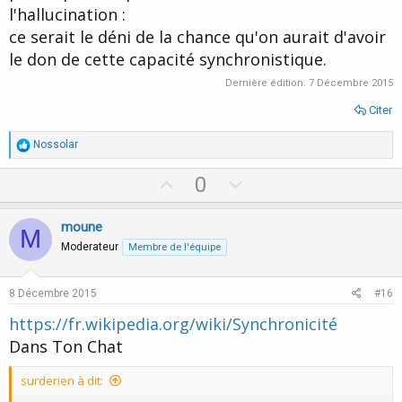
l'hallucination :
ce serait le déni de la chance qu'on aurait d'avoir
le don de cette capacité synchronistique.
Dernière édition:
7 Décembre 2015
Citer
R
Nossolar
é
a
U
D
0
c
p
o
t
i
v
w
moune
o
M
o
n
n
Moderateur
Membre de l'équipe
s
t
v
:
e
o
8 Décembre 2015
#16
t
https://fr.wikipedia.org/wiki/Synchronicité
e
Dans Ton Chat
surderien à dit: