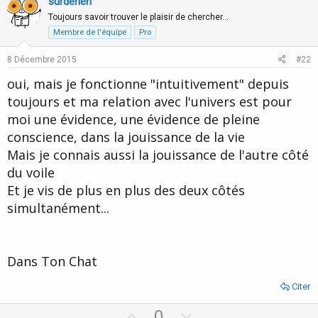
v
w
surderien
o
n
Toujours savoir trouver le plaisir de chercher…
t
v
Membre de l'équipe
Pro
e
o
8 Décembre 2015
#22
t
oui, mais je fonctionne "intuitivement" depuis
e
toujours et ma relation avec l'univers est pour
moi une évidence, une évidence de pleine
conscience, dans la jouissance de la vie
Mais je connais aussi la jouissance de l'autre côté
du voile
Et je vis de plus en plus des deux côtés
simultanément...
Dans Ton Chat
Citer
U
D
0