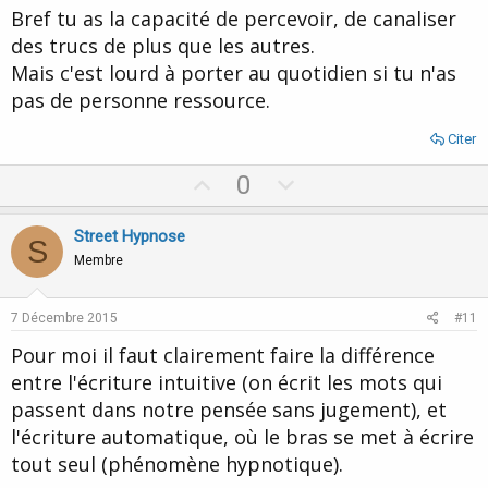
Bref tu as la capacité de percevoir, de canaliser
des trucs de plus que les autres.
Mais c'est lourd à porter au quotidien si tu n'as
pas de personne ressource.
Citer
U
D
0
p
o
v
w
Street Hypnose
S
o
n
Membre
t
v
e
o
7 Décembre 2015
#11
t
Pour moi il faut clairement faire la différence
e
entre l'écriture intuitive (on écrit les mots qui
passent dans notre pensée sans jugement), et
l'écriture automatique, où le bras se met à écrire
tout seul (phénomène hypnotique).