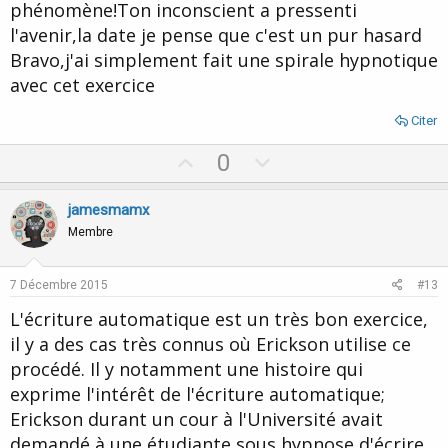
phénomène!Ton inconscient a pressenti
l'avenir,la date je pense que c'est un pur hasard
Bravo,j'ai simplement fait une spirale hypnotique
avec cet exercice
Citer
U
D
0
p
o
v
w
jamesmamx
o
n
Membre
t
v
e
o
7 Décembre 2015
#13
t
L'écriture automatique est un très bon exercice,
e
il y a des cas très connus où Erickson utilise ce
procédé. Il y notamment une histoire qui
exprime l'intérêt de l'écriture automatique;
Erickson durant un cour à l'Université avait
demandé à une étudiante sous hypnose d'écrire