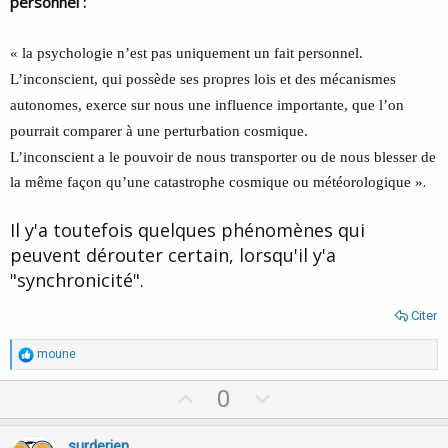
personnel :
« la psychologie n’est pas uniquement un fait personnel.
L’inconscient, qui possède ses propres lois et des mécanismes
autonomes, exerce sur nous une influence importante, que l’on
pourrait comparer à une perturbation cosmique.
L’inconscient a le pouvoir de nous transporter ou de nous blesser de
.
la même façon qu’une catastrophe cosmique ou météorologique »
Il y'a toutefois quelques phénomènes qui
peuvent dérouter certain, lorsqu'il y'a
"synchronicité".
Citer
R
moune
é
a
U
D
0
c
p
o
t
i
v
w
surderien