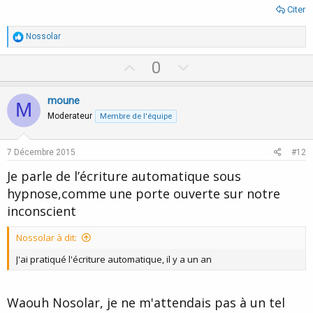
Citer
R
Nossolar
é
a
U
D
0
c
p
o
t
i
v
w
moune
o
M
o
n
n
Moderateur
Membre de l'équipe
s
t
v
:
e
o
7 Décembre 2015
#12
t
Je parle de l’écriture automatique sous
e
hypnose,comme une porte ouverte sur notre
inconscient
Nossolar à dit:
J'ai pratiqué l'écriture automatique, il y a un an
Waouh Nosolar, je ne m'attendais pas à un tel