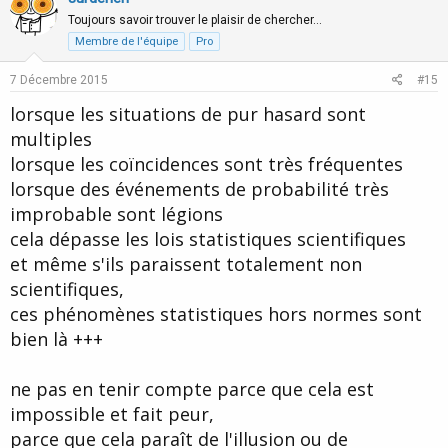
o
o
n
n
Toujours savoir trouver le plaisir de chercher…
s
t
v
Membre de l'équipe
Pro
:
e
o
7 Décembre 2015
#15
t
lorsque les situations de pur hasard sont
e
multiples
lorsque les coïncidences sont très fréquentes
lorsque des événements de probabilité très
improbable sont légions
cela dépasse les lois statistiques scientifiques
et même s'ils paraissent totalement non
scientifiques,
ces phénomènes statistiques hors normes sont
bien là +++
ne pas en tenir compte parce que cela est
impossible et fait peur,
parce que cela paraît de l'illusion ou de