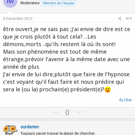
M
o
n
Moderateur
Membre de l'équipe
t
v
e
o
8 Décembre 2015
#19
t
être ouvert,je ne sais pas ;j'ai envie de dire est ce
e
que je crois plutôt à tout cela?....Les
démons,morts ..qu'ils restent là où ils sont!
Mais son phénomène est tout de même
étrange,prévoir l'avenir à la même date avec une
année de plus
J'ai envie de lui dire,plutôt que faire de l'hypnose
c'est voyant qu'il faut faire et nous prédire qui
sera le (ou la) prochain(e) président(e)?
Citer
U
D
0
p
o
v
w
surderien
o
n
Toujours savoir trouver le plaisir de chercher…