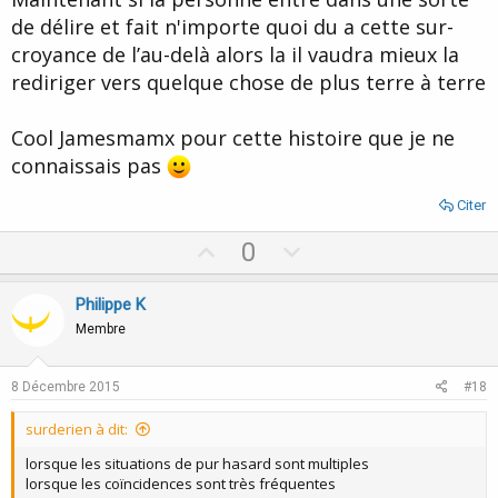
de délire et fait n'importe quoi du a cette sur-
croyance de l’au-delà alors la il vaudra mieux la
rediriger vers quelque chose de plus terre à terre
Cool Jamesmamx pour cette histoire que je ne
connaissais pas
Citer
U
D
0
p
o
v
w
Philippe K
o
n
Membre
t
v
e
o
8 Décembre 2015
#18
t
surderien à dit:
e
lorsque les situations de pur hasard sont multiples
lorsque les coïncidences sont très fréquentes