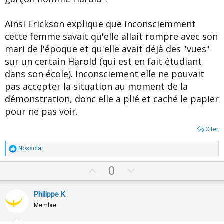
Ainsi Erickson explique que inconsciemment
cette femme savait qu'elle allait rompre avec son
mari de l'époque et qu'elle avait déjà des "vues"
sur un certain Harold (qui est en fait étudiant
dans son école). Inconsciement elle ne pouvait
pas accepter la situation au moment de la
démonstration, donc elle a plié et caché le papier
pour ne pas voir.
Citer
R
Nossolar
é
a
U
D
0
c
p
o
t
i
v
w
Philippe K
o
o
n
n
Membre
s
t
v
: