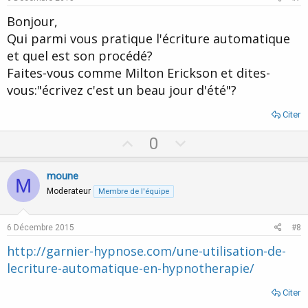
t
Bonjour,
e
Qui parmi vous pratique l'écriture automatique
et quel est son procédé?
Faites-vous comme Milton Erickson et dites-
vous:"écrivez c'est un beau jour d'été"?
Citer
U
D
0
p
o
v
w
moune
M
o
n
Moderateur
Membre de l'équipe
t
v
e
o
6 Décembre 2015
#8
t
http://garnier-hypnose.com/une-utilisation-de-
e
lecriture-automatique-en-hypnotherapie/
Citer