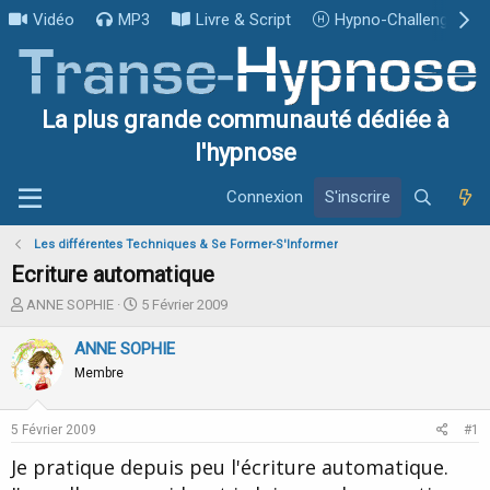
Vidéo
MP3
Livre & Script
Hypno-Challenge
La plus grande communauté dédiée à
l'hypnose
Connexion
S'inscrire
Les différentes Techniques & Se Former-S'Informer
Ecriture automatique
I
D
ANNE SOPHIE
5 Février 2009
n
a
i
t
ANNE SOPHIE
t
e
Membre
i
d
a
e
t
d
5 Février 2009
#1
e
é
u
b
Je pratique depuis peu l'écriture automatique.
r
u