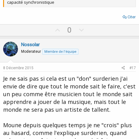
capacité synchronistique
Citer
U
D
0
p
o
v
w
Nossolar
o
n
Moderateur
Membre de l'équipe
t
v
e
o
8 Décembre 2015
#17
t
Je ne sais pas si cela est un "don" surderien j'ai
e
envie de dire que tout le monde sait le faire, c'est
un peu comme être musicien tout le monde sait
apprendre a jouer de la musique, mais tout le
monde ne sera pas un artiste de tallent.
Moune depuis quelques temps je ne "crois" plus
au hasard, comme l'explique surderien, quand