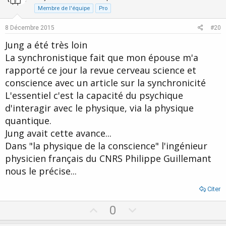
t
v
Membre de l'équipe
Pro
e
o
8 Décembre 2015
#20
t
Jung a été très loin
e
La synchronistique fait que mon épouse m'a
rapporté ce jour la revue cerveau science et
conscience avec un article sur la synchronicité
L'essentiel c'est la capacité du psychique
d'interagir avec le physique, via la physique
quantique.
Jung avait cette avance...
Dans "la physique de la conscience" l'ingénieur
physicien français du CNRS Philippe Guillemant
nous le précise...
Citer
U
D
0
p
o