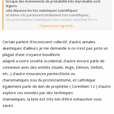
lorsque des événements de probabilité très improbable sont
légions
cela dépasse les lois statistiques scientifiques
et même s'ils paraissent totalement non scientifiques,
ces phénomènes statistiques hors normes sont bien là +++
Cliquez pour agrandir...
ne pas en tenir compte parce que cela est impossible et fait peur,
parce que cela paraît de l'illusion ou de l'hallucination :
ce serait le déni de la chance qu'on aurait d'avoir le don de cette
Certain parlent d’Inconscient collectif, d'autre annales
capacité synchronistique.
akashiques d'ailleurs je me demande si ce n'est pas juste un
plagiat d'une croyance boudhiste
adapté a notre société occidental, d'autre encore parle de
connexion avec des entités (Guide, Ange, Démon, Defunt,
etc...) d'autre mouvances pentecôtiste ou
charismatiques issu du protestantisme, et catholique
également parle de don de prophétie ( Corinthien 12 ) d'autre
explore ces mondes par des techniques
chamaniques, la liste est très loin d'être exhaustive vous
savez.