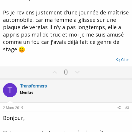
Ps je reviens justement d'une journée de maîtrise
automobile, car ma femme a glissée sur une
plaque de verglas il n'y a pas longtemps, elle a
appris pas mal de truc et moi je me suis amusé
comme un fou car j'avais déjà fait ce genre de
stage
Citer
U
D
0
p
o
v
w
Transformers
T
o
n
Membre
t
v
e
o
2 Mars 2019
#3
t
Bonjour,
e