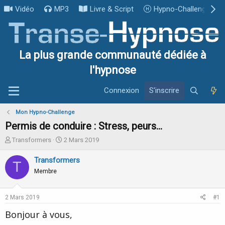
Vidéo
MP3
Livre & Script
Hypno-Challenge
La plus grande communauté dédiée à
l'hypnose
Connexion
S'inscrire
Mon Hypno-Challenge
Permis de conduire : Stress, peurs...
I
D
Transformers
2 Mars 2019
n
a
i
t
Transformers
T
t
e
Membre
i
d
a
e
t
d
2 Mars 2019
#1
e
é
u
b
Bonjour à vous,
r
u