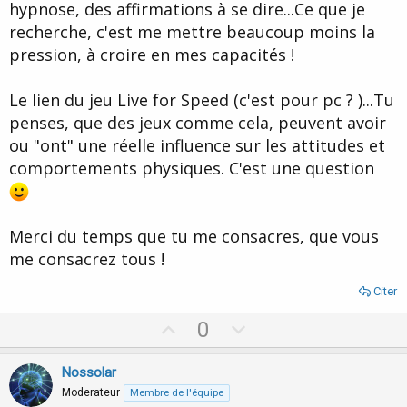
hypnose, des affirmations à se dire...Ce que je
recherche, c'est me mettre beaucoup moins la
pression, à croire en mes capacités !
Le lien du jeu Live for Speed (c'est pour pc ? )...Tu
penses, que des jeux comme cela, peuvent avoir
ou "ont" une réelle influence sur les attitudes et
comportements physiques. C'est une question
Merci du temps que tu me consacres, que vous
me consacrez tous !
Citer
U
D
0
p
o
v
w
Nossolar
o
n
Moderateur
Membre de l'équipe