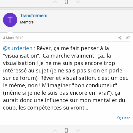
U
D
0
p
o
v
w
Transformers
T
o
n
Membre
t
v
e
o
4 Mars 2019
#7
t
@surderien
: Rêver, ça me fait penser à la
e
"visualisation"...Ca marche vraiment, ça...la
visualisation ! Je ne me suis pas encore trop
intéressé au sujet (je ne sais pas si on en parle
sur ce forum). Rêver et visualisation, c'est un peu
le même, non ! M'imaginer "bon conducteur"
(même si je ne le suis pas encore en "vrai"), ça
aurait donc une influence sur mon mental et du
coup, les compétences suivront...
Citer
U
D
0