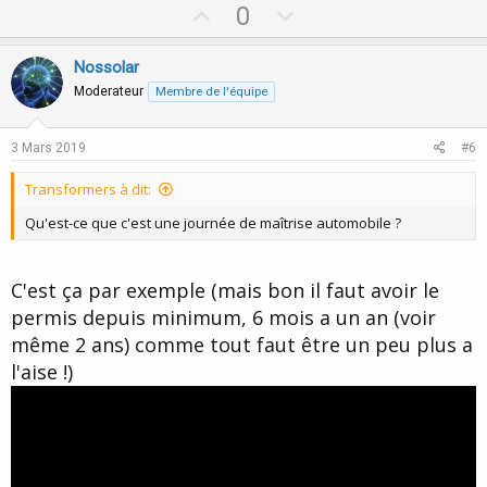
U
D
0
p
o
v
w
Nossolar
o
n
Moderateur
Membre de l'équipe
t
v
e
o
3 Mars 2019
#6
t
Transformers à dit:
e
Qu'est-ce que c'est une journée de maîtrise automobile ?
C'est ça par exemple (mais bon il faut avoir le
permis depuis minimum, 6 mois a un an (voir
même 2 ans) comme tout faut être un peu plus a
l'aise !)