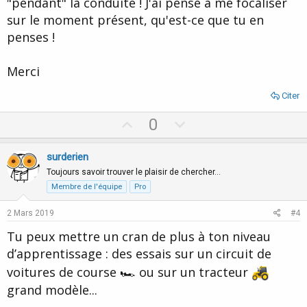
"pendant" la conduite ! J'ai pensé à me focaliser
sur le moment présent, qu'est-ce que tu en
penses !
Merci
Citer
U
D
0
p
o
v
w
surderien
o
n
Toujours savoir trouver le plaisir de chercher…
t
v
Membre de l'équipe
Pro
e
o
2 Mars 2019
#4
t
Tu peux mettre un cran de plus à ton niveau
e
d’apprentissage : des essais sur un circuit de
voitures de course 🏎 ou sur un tracteur
grand modèle...