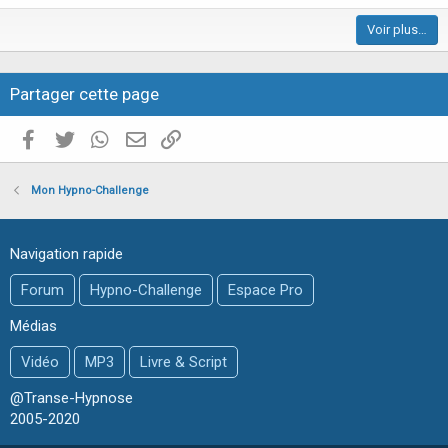
c
Voir plus…
l
e
Partager cette page
Facebook
Twitter
WhatsApp
E-mail valide
Copier le lien
Mon Hypno-Challenge
Navigation rapide
Forum
Hypno-Challenge
Espace Pro
Médias
Vidéo
MP3
Livre & Script
@Transe-Hypnose
2005-2020