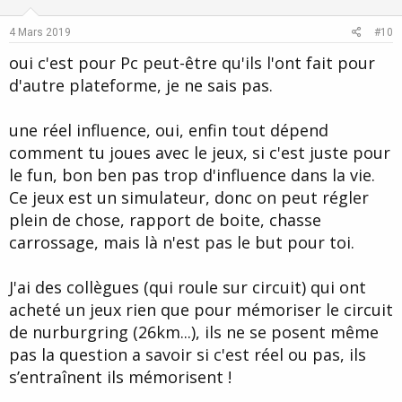
t
v
e
o
4 Mars 2019
#10
t
oui c'est pour Pc peut-être qu'ils l'ont fait pour
e
d'autre plateforme, je ne sais pas.
une réel influence, oui, enfin tout dépend
comment tu joues avec le jeux, si c'est juste pour
le fun, bon ben pas trop d'influence dans la vie.
Ce jeux est un simulateur, donc on peut régler
plein de chose, rapport de boite, chasse
carrossage, mais là n'est pas le but pour toi.
J'ai des collègues (qui roule sur circuit) qui ont
acheté un jeux rien que pour mémoriser le circuit
de nurburgring (26km...), ils ne se posent même
pas la question a savoir si c'est réel ou pas, ils
s’entraînent ils mémorisent !