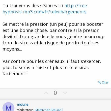
Tu trouveras des séances ici
http://free-
hypnosis-mp3.com/fr/telechargements
Se mettre la pression (un peu) pour se booster
est une bonne chose, par contre si la presion
devient trop grande elle nous génére beaucoup
trop de stress et le risque de perdre tout ses
moyens...
Par contre pour les créneaux, il faut s'exercer,
plus tu seras a l'aise et plus tu réussiras
facilement !
Citer
U
D
0
p
o
v
w
moune
M
o
n
Moderateur
Membre de l'équipe