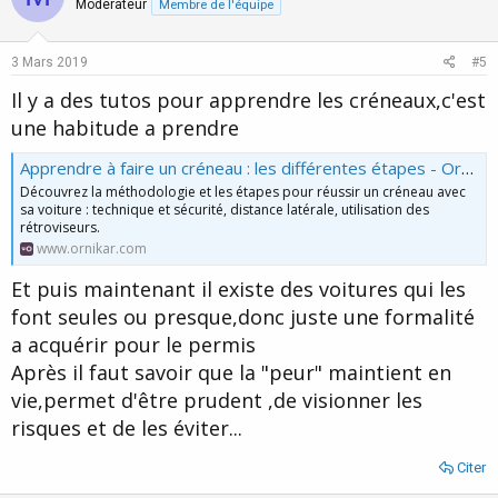
o
n
Moderateur
Membre de l'équipe
t
v
e
o
3 Mars 2019
#5
t
Il y a des tutos pour apprendre les créneaux,c'est
e
une habitude a prendre
Apprendre à faire un créneau : les différentes étapes - Ornikar
Découvrez la méthodologie et les étapes pour réussir un créneau avec
sa voiture : technique et sécurité, distance latérale, utilisation des
rétroviseurs.
www.ornikar.com
Et puis maintenant il existe des voitures qui les
font seules ou presque,donc juste une formalité
a acquérir pour le permis
Après il faut savoir que la "peur" maintient en
vie,permet d'être prudent ,de visionner les
risques et de les éviter...
Citer