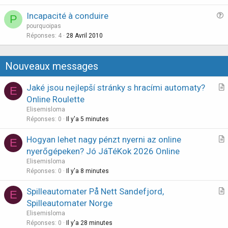
s
n
Incapacité à conduire
P
t
u
pourquoipas
i
e
Réponses
4
28 Avril 2010
o
s
n
t
Nouveaux messages
i
o
Jaké jsou nejlepší stránky s hracími automaty?
E
n
r
Online Roulette
t
Elisemisloma
i
Réponses
0
Il y'a 5 minutes
c
Hogyan lehet nagy pénzt nyerni az online
l
E
r
nyerőgépeken? Jó JáTéKok 2026 Online
e
t
Elisemisloma
i
Réponses
0
Il y'a 8 minutes
c
Spilleautomater På Nett Sandefjord,
l
E
r
Spilleautomater Norge
e
t
Elisemisloma
i
Réponses
0
Il y'a 28 minutes