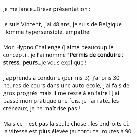
d
t
Je me lance...Brève présentation :
e
l
a
Je suis Vincent, j'ai 48 ans, je suis de Belgique.
d
i
Homme hypersensible, empathe.
s
c
Mon Hypno Challenge (j'aime beaucoup le
u
s
concept) , je l'ai nommé "
Permis de conduire :
s
stress, peurs...
Je vous explique !
i
o
n
J'apprends à conduire (permis B), j'ai pris 30
heures de cours dans une auto-école, j'ai fais de
gros progrès mais il me reste à en faire ! J'ai
passé mon pratique une fois, je l'ai raté...les
créneaux, je ne maîtrise pas !
Mais ce n'est pas la seule chose : les endroits où
la vitesse est plus élevée (autoroute, routes à 90