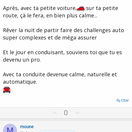
Après, avec ta petite voiture,
sur ta petite
route, çà le fera, en bien plus calme...
Rêver la nuit de partir faire des challenges auto
super complexes et de méga assurer
Et le jour en conduisant, souviens toi que tu es
devenu un pro.
Avec ta conduite devenue calme, naturelle et
automatique.
Citer
U
D
0
p
o
v
w
moune
M