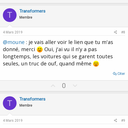
p
o
v
w
Transformers
T
o
n
Membre
t
v
e
o
4 Mars 2019
#8
t
@moune
: je vais aller voir le lien que tu m'as
e
donné, merci
Oui, j'ai vu il n'y a pas
longtemps, les voitures qui se garent toutes
seules, un truc de ouf, quand même
Citer
U
D
0
p
o
v
w
Transformers
T
o
n
Membre
t
v
e
o
4 Mars 2019
#9
t