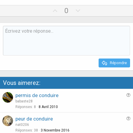
U
D
0
p
o
v
w
o
n
t
v
e
o
t
e
Répondre
Vous aimerez:
permis de conduire
u
babaste28
e
Réponses
8
8 Avril 2010
s
peur de conduire
t
u
nat0206
i
e
Réponses
38
3 Novembre 2016
o