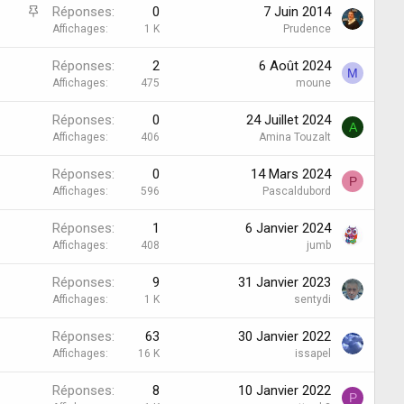
D
Réponses
0
7 Juin 2014
i
Affichages
1 K
Prudence
s
Réponses
2
6 Août 2024
c
M
Affichages
475
moune
u
s
Réponses
0
24 Juillet 2024
s
A
Affichages
406
Amina Touzalt
i
o
Réponses
0
14 Mars 2024
n
P
Affichages
596
Pascaldubord
é
p
Réponses
1
6 Janvier 2024
i
Affichages
408
jumb
n
g
Réponses
9
31 Janvier 2023
l
Affichages
1 K
sentydi
é
e
Réponses
63
30 Janvier 2022
Affichages
16 K
issapel
Réponses
8
10 Janvier 2022
P