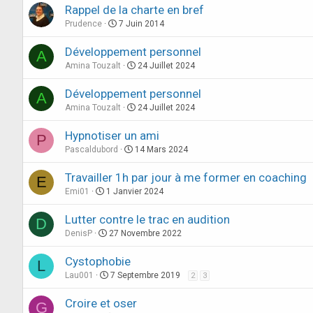
Rappel de la charte en bref
Prudence
7 Juin 2014
Développement personnel
A
Amina Touzalt
24 Juillet 2024
Développement personnel
A
Amina Touzalt
24 Juillet 2024
Hypnotiser un ami
P
Pascaldubord
14 Mars 2024
Travailler 1h par jour à me former en coaching
E
Emi01
1 Janvier 2024
Lutter contre le trac en audition
D
DenisP
27 Novembre 2022
Cystophobie
L
Lau001
7 Septembre 2019
2
3
Croire et oser
G