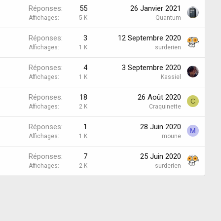
Réponses
55
26 Janvier 2021
Affichages
5 K
Quantum
Réponses
3
12 Septembre 2020
Affichages
1 K
surderien
Réponses
4
3 Septembre 2020
Affichages
1 K
Kassiel
Réponses
18
26 Août 2020
C
Affichages
2 K
Craquinette
Réponses
1
28 Juin 2020
M
Affichages
1 K
moune
Réponses
7
25 Juin 2020
Affichages
2 K
surderien