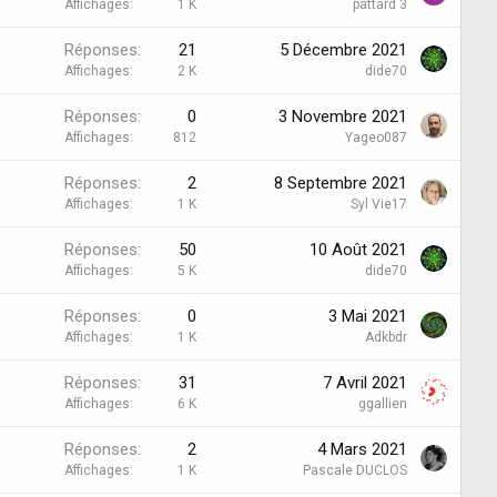
Affichages
1 K
pattard 3
Réponses
21
5 Décembre 2021
Affichages
2 K
dide70
Réponses
0
3 Novembre 2021
Affichages
812
Yageo087
Réponses
2
8 Septembre 2021
Affichages
1 K
Syl Vie17
Réponses
50
10 Août 2021
Affichages
5 K
dide70
Réponses
0
3 Mai 2021
Affichages
1 K
Adkbdr
Réponses
31
7 Avril 2021
Affichages
6 K
ggallien
Réponses
2
4 Mars 2021
Affichages
1 K
Pascale DUCLOS