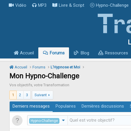
Vidéo
MP3
Livre & Script
Hypno-Challenge
L
Accueil
Forums
Blog
Ressources
Accueil
Forums
L'Hypnose et Moi
Mon Hypno-Challenge
Vos objectifs, votre Transformation
1
2
3
Suivant
Derniers messages
Populaires
Dernières discussions
Hypno-Challenge