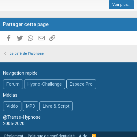
Voir plus…
c
l
e
Partager cette page
Facebook
Twitter
WhatsApp
E-mail valide
Copier le lien
Le café de l'hypnose
Navigation rapide
Forum
Hypno-Challenge
Espace Pro
Médias
Vidéo
MP3
Livre & Script
@Transe-Hypnose
2005-2020
Règlement
Politique de confidentialité
Aide
R