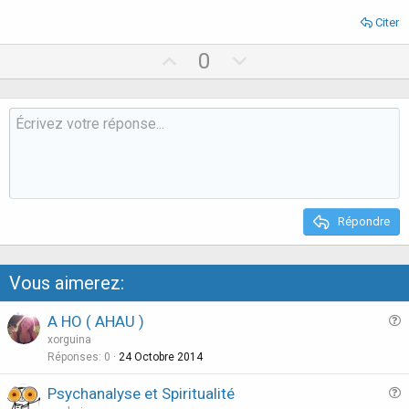
Citer
U
D
0
p
o
v
w
o
n
t
v
e
o
t
e
Répondre
Vous aimerez:
A HO ( AHAU )
u
xorguina
e
Réponses
0
24 Octobre 2014
s
Psychanalyse et Spiritualité
t