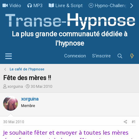
Vidéo
MP3
Livre & Script
Hypno-Challenge
La plus grande communauté dédiée à
l'hypnose
Connexion
S'inscrire
Le café de l'hypnose
Fête des mères !!
I
D
xorguina
30 Mai 2010
n
a
i
t
xorguina
t
e
Membre
i
d
a
e
t
d
30 Mai 2010
#1
e
é
u
b
Je souhaite fêter et envoyer à toutes les mères
r
u