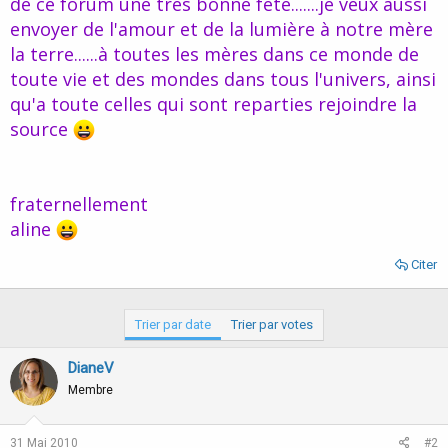
de ce forum une très bonne fête.......je veux aussi
d
t
envoyer de l'amour et de la lumière à notre mère
e
l
la terre......à toutes les mères dans ce monde de
a
toute vie et des mondes dans tous l'univers, ainsi
d
i
qu'a toute celles qui sont reparties rejoindre la
s
source
c
u
s
s
fraternellement
i
aline
o
n
Citer
Trier par date
Trier par votes
DianeV
Membre
31 Mai 2010
#2