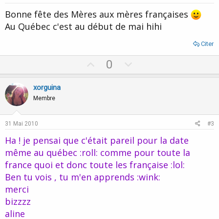
Bonne fête des Mères aux mères françaises
Au Québec c'est au début de mai hihi
Citer
U
D
0
p
o
v
w
xorguina
o
n
Membre
t
v
e
o
31 Mai 2010
#3
t
Ha ! je pensai que c'était pareil pour la date
e
même au québec :roll: comme pour toute la
france quoi et donc toute les française :lol:
Ben tu vois , tu m'en apprends :wink:
merci
bizzzz
aline