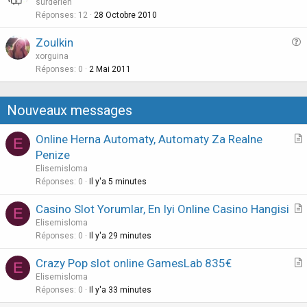
u
surderien
i
e
Réponses
12
28 Octobre 2010
o
s
n
Zoulkin
t
u
xorguina
i
e
Réponses
0
2 Mai 2011
o
s
n
t
Nouveaux messages
i
o
Online Herna Automaty, Automaty Za Realne
E
n
r
Penize
t
Elisemisloma
i
Réponses
0
Il y'a 5 minutes
c
Casino Slot Yorumlar, En Iyi Online Casino Hangisi
l
E
r
Elisemisloma
e
t
Réponses
0
Il y'a 29 minutes
i
Crazy Pop slot online GamesLab 835€
E
c
r
Elisemisloma
l
t
Réponses
0
Il y'a 33 minutes
e
i