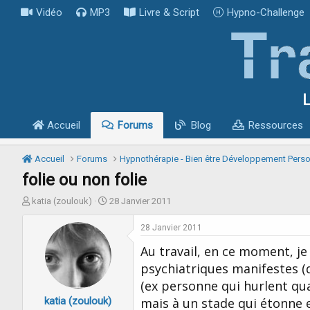
Vidéo
MP3
Livre & Script
Hypno-Challenge
L
Accueil
Forums
Blog
Ressources
Accueil
Forums
Hypnothérapie - Bien être Développement Pers
folie ou non folie
I
D
katia (zoulouk)
28 Janvier 2011
n
a
i
t
28 Janvier 2011
t
e
Au travail, en ce moment, j
i
d
a
e
psychiatriques manifestes (
t
d
(ex personne qui hurlent qua
e
é
katia (zoulouk)
u
b
mais à un stade qui étonne e