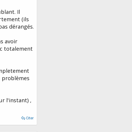
lant. Il
rtement (ils
 pas dérangés.
s avoir
nc totalement
ompletement
es problèmes
 l'instant) ,
Citer