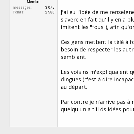
r
u
Membre
d
t
messages
3 075
J'ai eu l'idée de me renseig
e
Points
2 580
l
s'avere en fait qu'il y en a 
a
imitent les "fous"), afin qu'
d
i
s
Ces gens mettent la télé à f
c
besoin de respecter les aut
u
s
semblant.
s
i
Les voisins m'expliquaient 
o
n
dingues (c'est à dire incapa
au départ.
Par contre je n'arrive pas à 
quelqu'un a t'il ds idées pou