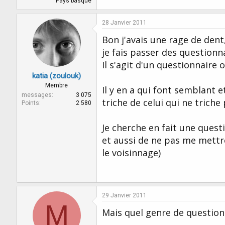
Pays basque
28 Janvier 2011
Bon j'avais une rage de dent
je fais passer des questionn
Il s'agit d'un questionnaire o
katia (zoulouk)
Membre
Il y en a qui font semblant e
messages
3 075
triche de celui qui ne triche 
Points
2 580
Je cherche en fait une quest
et aussi de ne pas me mettr
le voisinnage)
29 Janvier 2011
M
Mais quel genre de question