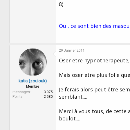
8)
Oui, ce sont bien des masques
29 Janvier 2011
Oser etre hypnotherapeute, 
Mais oser etre plus folle que
katia (zoulouk)
Membre
Je ferais alors peut être se
messages
3 075
semblant....
Points
2 580
Merci à vous tous, de cette 
boulot....