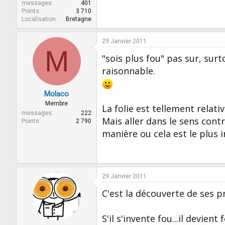
messages
401
Points
3 710
Localisation
Bretagne
29 Janvier 2011
M
"sois plus fou" pas sur, surto
raisonnable.
Molaco
Membre
La folie est tellement relativ
messages
222
Mais aller dans le sens contr
Points
2 790
manière ou cela est le plus 
29 Janvier 2011
C'est la découverte de ses p
S'il s'invente fou...il devient f