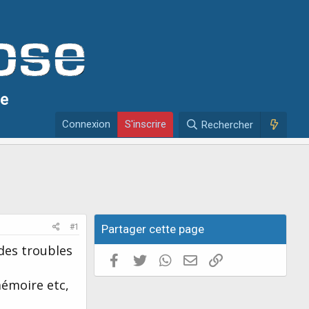
se
Connexion
S'inscrire
Rechercher
#1
Partager cette page
des troubles
Facebook
Twitter
WhatsApp
E-mail valide
Copier le lien
mémoire etc,