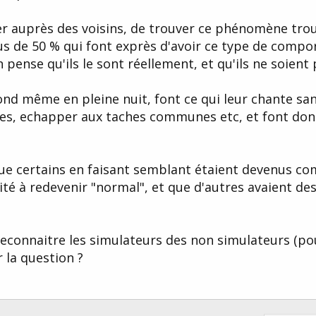
ner auprès des voisins, de trouver ce phénomène troub
plus de 50 % qui font exprès d'avoir ce type de compo
on pense qu'ils le sont réellement, et qu'ils ne soient
ond même en pleine nuit, font ce qui leur chante san
res, echapper aux taches communes etc, et font do
que certains en faisant semblant étaient devenus c
cité à redevenir "normal", et que d'autres avaient d
reconnaitre les simulateurs des non simulateurs (pour
r la question ?