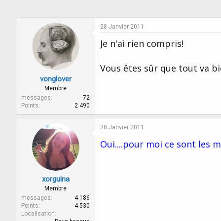
28 Janvier 2011
Je n'ai rien compris!
Vous êtes sûr que tout va bi
vonglover
Membre
messages
72
Points
2 490
28 Janvier 2011
Oui....pour moi ce sont les 
xorguina
Membre
messages
4 186
Points
4 530
Localisation