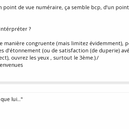
un point de vue numéraire, ça semble bcp, d'un poin
intérpréter ?
de manière congruente (mais limitez évidemment), p
les d'étonnement (ou de satisfaction (de duperie) av
ect), ouvrez les yeux , surtout le 3ème.)./
bienvenues
ue lui..."