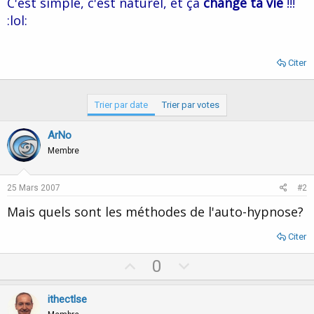
C'est simple, c'est naturel, et ça
change ta vie
!!!
d
t
:lol:
e
l
a
d
Citer
i
s
c
Trier par date
Trier par votes
u
s
s
ArNo
i
Membre
o
n
25 Mars 2007
#2
Mais quels sont les méthodes de l'auto-hypnose?
Citer
U
D
0
p
o
v
w
ithectlse