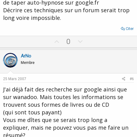
de taper auto-hypnose sur google.fr
Décrire ces techniques sur un forum serait trop
long voire impossible.
Citer
U
D
0
p
o
v
w
ArNo
o
n
Membre
t
v
e
o
25 Mars 2007
#6
t
J'ai déjà fait des recherche sur google ainsi que
e
sur wanadoo. Mais toutes les informations se
trouvent sous formes de livres ou de CD
(qui sont tous payant)
Vous me dîtes que se serais trop long a
expliquer, mais ne pouvez vous pas me faire un
résumé?