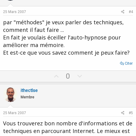
t
v
e
o
25 Mars 2007
#4
t
par "méthodes" je veux parler des techniques,
e
comment il faut faire ...
En fait je voulais éceiller l'auto-hypnose pour
améliorer ma mémoire.
Et est-ce que vous savez comment je peux faire?
Citer
U
D
0
p
o
v
w
ithectlse
o
n
Membre
t
v
e
o
25 Mars 2007
#5
t
Vous trouverez bon nombre d'informations et de
e
techniques en parcourant Internet. Le mieux est