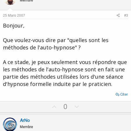
o
n
Membre
t
v
e
o
25 Mars 2007
#3
t
Bonjour,
e
Que voulez-vous dire par "quelles sont les
méthodes de l'auto-hypnose" ?
A ce stade, je peux seulement vous répondre que
les méthodes de l'auto-hypnose sont en fait une
partie des méthodes utilisées lors d'une séance
d'hypnose formelle induite par le praticien.
Citer
U
D
0
p
o
v
w
ArNo
o
n
Membre