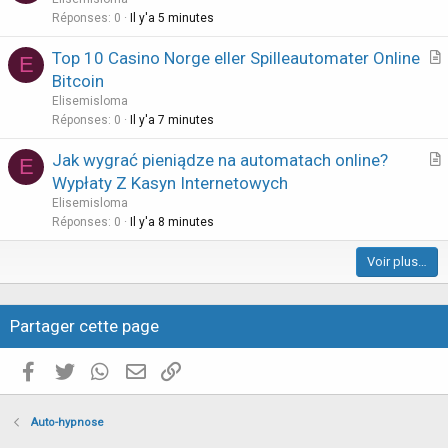
t
Réponses
0
Il y'a 5 minutes
i
Top 10 Casino Norge eller Spilleautomater Online
E
c
r
Bitcoin
l
t
Elisemisloma
e
i
Réponses
0
Il y'a 7 minutes
c
Jak wygrać pieniądze na automatach online?
l
E
r
Wypłaty Z Kasyn Internetowych
e
t
Elisemisloma
i
Réponses
0
Il y'a 8 minutes
c
Voir plus…
l
e
Partager cette page
Facebook
Twitter
WhatsApp
E-mail valide
Copier le lien
Auto-hypnose