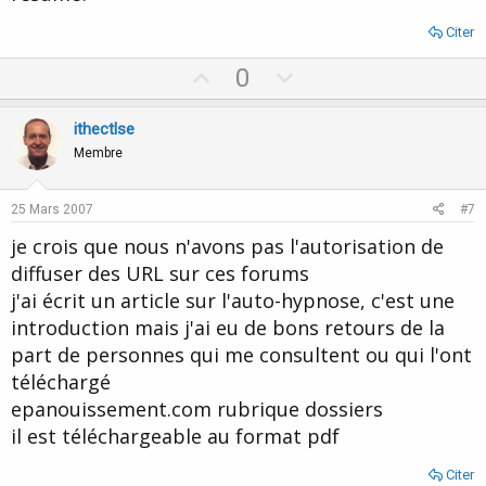
Citer
U
D
0
p
o
v
w
ithectlse
o
n
Membre
t
v
e
o
25 Mars 2007
#7
t
je crois que nous n'avons pas l'autorisation de
e
diffuser des URL sur ces forums
j'ai écrit un article sur l'auto-hypnose, c'est une
introduction mais j'ai eu de bons retours de la
part de personnes qui me consultent ou qui l'ont
téléchargé
epanouissement.com rubrique dossiers
il est téléchargeable au format pdf
Citer