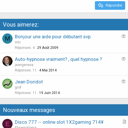
e
Répondre
Vous aimerez:
Bonjour une aide pour débutant svp
M
u
mlc
e
Réponses
4
29 Août 2009
s
Auto-hypnose vraiment? , quel hypnose ?
t
u
jeangeneve
i
e
Réponses
11
4 Mai 2014
o
s
n
Jean Doridot
t
u
grof
i
e
Réponses
11
19 Juin 2014
o
s
n
t
Nouveaux messages
i
o
Disco 777 -- online slot 1X2gaming 714¥
E
n
r
Elisemisloma