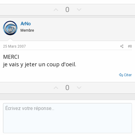
U
D
0
p
o
v
w
ArNo
o
n
Membre
t
v
e
o
25 Mars 2007
#8
t
MERCI
e
je vais y jeter un coup d'oeil.
Citer
U
D
0
p
o
v
w
o
n
t
v
e
o
t