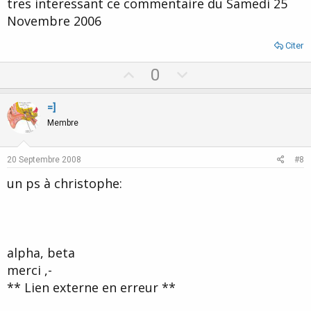
tres interessant ce commentaire du Samedi 25
Novembre 2006
Citer
U
D
0
p
o
v
w
=]
o
n
Membre
t
v
e
o
20 Septembre 2008
#8
t
un ps à christophe:
e
alpha, beta
merci ,-
** Lien externe en erreur **