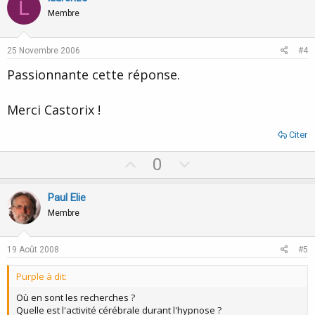
L
o
n
Membre
t
v
e
o
25 Novembre 2006
#4
t
Passionnante cette réponse.
e
Merci Castorix !
Citer
U
D
0
p
o
v
w
Paul Elie
o
n
Membre
t
v
e
o
19 Août 2008
#5
t
Purple à dit:
e
Où en sont les recherches ?
Quelle est l'activité cérébrale durant l'hypnose ?