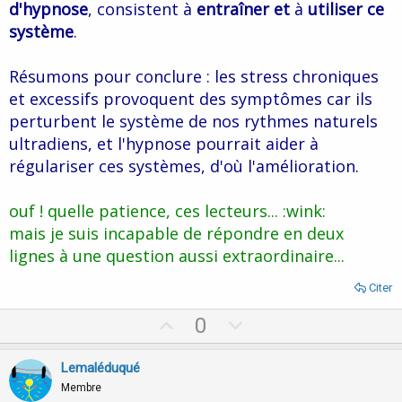
d'hypnose
, consistent à
entraîner et
à
utiliser ce
système
.
Résumons pour conclure : les stress chroniques
et excessifs provoquent des symptômes car ils
perturbent le système de nos rythmes naturels
ultradiens, et l'hypnose pourrait aider à
régulariser ces systèmes, d'où l'amélioration.
ouf ! quelle patience, ces lecteurs... :wink:
mais je suis incapable de répondre en deux
lignes à une question aussi extraordinaire...
Citer
U
D
0
p
o
v
w
Lemaléduqué
o
n
Membre