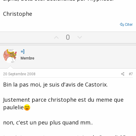
Christophe
Citer
U
D
0
p
o
v
w
=]
o
n
Membre
t
v
e
o
20 Septembre 2008
#7
t
Bin la pas moi, je suis d'avis de Castorix.
e
Justement parce christophe est du meme que
paulelie
non, c'est un peu plus quand mm..