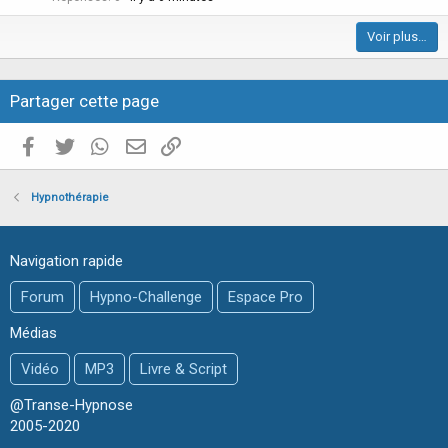
c
Voir plus…
l
e
Partager cette page
Facebook
Twitter
WhatsApp
E-mail valide
Copier le lien
Hypnothérapie
Navigation rapide
Forum
Hypno-Challenge
Espace Pro
Médias
Vidéo
MP3
Livre & Script
@Transe-Hypnose
2005-2020