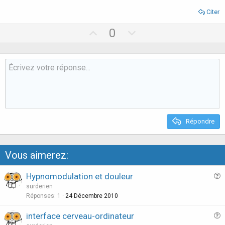
Citer
U
D
0
p
o
v
w
o
n
t
v
e
o
t
e
Répondre
Vous aimerez:
Hypnomodulation et douleur
u
surderien
e
Réponses
1
24 Décembre 2010
s
interface cerveau-ordinateur
t