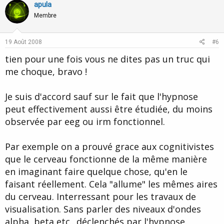
v
w
apula
o
n
Membre
t
v
e
o
19 Août 2008
#6
t
tien pour une fois vous ne dites pas un truc qui
e
me choque, bravo !
Je suis d'accord sauf sur le fait que l'hypnose
peut effectivement aussi être étudiée, du moins
observée par eeg ou irm fonctionnel.
Par exemple on a prouvé grace aux cognitivistes
que le cerveau fonctionne de la même manière
en imaginant faire quelque chose, qu'en le
faisant réellement. Cela "allume" les mêmes aires
du cerveau. Interressant pour les travaux de
visualisation. Sans parler des niveaux d'ondes
alpha, beta etc.. déclenchés par l'hypnose.