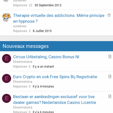
u
surderien
i
e
Réponses
22
30 Septembre 2012
o
s
n
Therapie virtuelle des addictions. Même principe
t
u
en hypnose ?
i
e
surderien
o
s
Réponses
3
8 Juillet 2015
n
t
i
Nouveaux messages
o
n
Circus Uitbetaling, Casino Bonus Nl
E
r
Elisemisloma
t
Réponses
0
Il y a un instant
i
Euro Crypto en ook Free Spins Bij Registratie
E
c
r
Elisemisloma
l
t
Réponses
0
Il y'a 4 minutes
e
i
Bestaan er aanbiedingen exclusief voor live
E
c
r
dealer games? Nederlandse Casino Licentie
l
t
Elisemisloma
e
i
Réponses
0
Il y'a 6 minutes