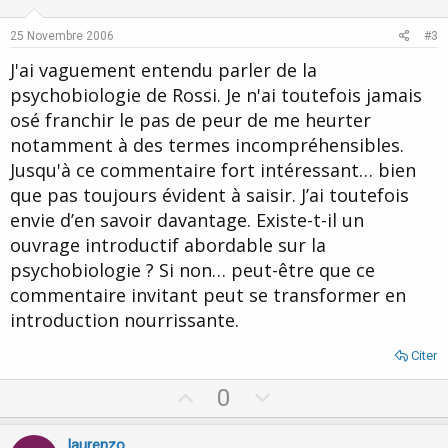
t
v
e
o
25 Novembre 2006
#3
t
J'ai vaguement entendu parler de la
e
psychobiologie de Rossi. Je n'ai toutefois jamais
osé franchir le pas de peur de me heurter
notamment à des termes incompréhensibles.
Jusqu'à ce commentaire fort intéressant… bien
que pas toujours évident à saisir. J’ai toutefois
envie d’en savoir davantage. Existe-t-il un
ouvrage introductif abordable sur la
psychobiologie ? Si non… peut-être que ce
commentaire invitant peut se transformer en
introduction nourrissante.
Citer
U
D
0
p
o
v
w
laurenzo