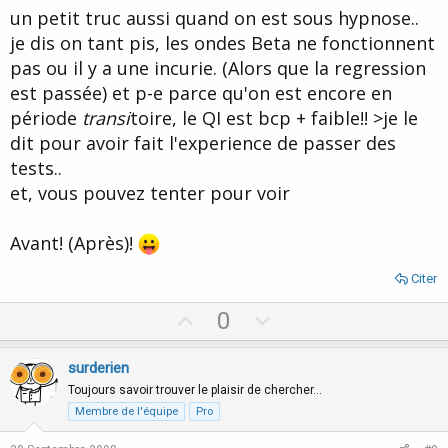
un petit truc aussi quand on est sous hypnose..
je dis on tant pis, les ondes Beta ne fonctionnent
pas ou il y a une incurie. (Alors que la regression
est passée) et p-e parce qu'on est encore en
période
transi
toire, le QI est bcp + faible!! >je le
dit pour avoir fait l'experience de passer des
tests..
et, vous pouvez tenter pour voir
Avant! (Après)!
Citer
U
D
0
p
o
v
w
surderien
o
n
Toujours savoir trouver le plaisir de chercher…
t
v
Membre de l'équipe
Pro
e
o