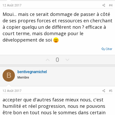
e
o
12 Août 2017
#4
t
Moui... mais ce serait dommage de passer à côté
e
de ses propres forces et ressources en cherchant
à copier quelqu un de différent non ? efficace à
court terme, mais dommage pour le
développement de soi
Citer
U
D
0
p
o
v
w
bentivegnamichel
B
o
n
Membre
t
v
e
o
12 Août 2017
#5
t
accepter que d'autres fasse mieux nous, c'est
e
humilité et réel progression, nous ne pouvons
être bon en tout nous le sommes dans certain