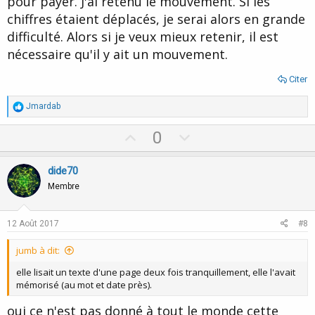
pour payer. J'ai retenu le mouvement. Si les
chiffres étaient déplacés, je serai alors en grande
difficulté. Alors si je veux mieux retenir, il est
nécessaire qu'il y ait un mouvement.
Citer
R
Jmardab
é
a
U
D
0
c
p
o
t
i
v
w
dide70
o
o
n
n
Membre
s
t
v
:
e
o
12 Août 2017
#8
t
jumb à dit:
e
elle lisait un texte d'une page deux fois tranquillement, elle l'avait
mémorisé (au mot et date près).
oui ce n'est pas donné à tout le monde cette