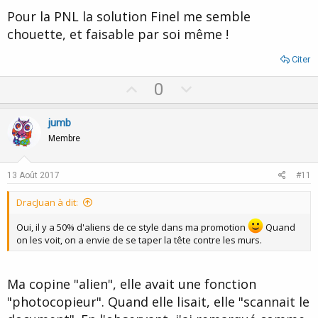
Pour la PNL la solution Finel me semble
chouette, et faisable par soi même !
Citer
U
D
0
p
o
v
w
jumb
o
n
Membre
t
v
e
o
13 Août 2017
#11
t
DracJuan à dit:
e
Oui, il y a 50% d'aliens de ce style dans ma promotion
Quand
on les voit, on a envie de se taper la tête contre les murs.
Ma copine "alien", elle avait une fonction
"photocopieur". Quand elle lisait, elle "scannait le