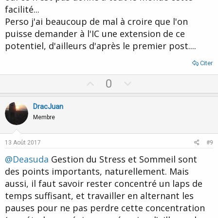
facilité...
Perso j'ai beaucoup de mal à croire que l'on
puisse demander à l'IC une extension de ce
potentiel, d'ailleurs d'après le premier post....
Citer
U
D
0
p
o
v
w
DracJuan
o
n
Membre
t
v
e
o
13 Août 2017
#9
t
@Deasuda
Gestion du Stress et Sommeil sont
e
des points importants, naturellement. Mais
aussi, il faut savoir rester concentré un laps de
temps suffisant, et travailler en alternant les
pauses pour ne pas perdre cette concentration