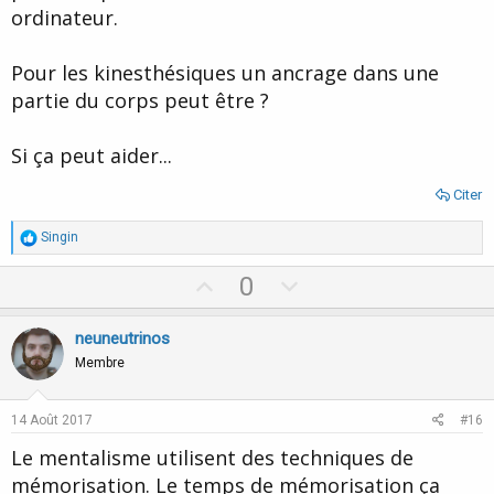
ordinateur.
Pour les kinesthésiques un ancrage dans une
partie du corps peut être ?
Si ça peut aider...
Citer
R
Singin
é
a
U
D
0
c
p
o
t
i
v
w
neuneutrinos
o
o
n
n
Membre
s
t
v
:
e
o
14 Août 2017
#16
t
Le mentalisme utilisent des techniques de
e
mémorisation. Le temps de mémorisation ça