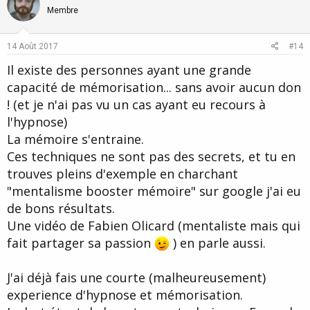
o
n
Membre
t
v
e
o
14 Août 2017
#14
t
Il existe des personnes ayant une grande
e
capacité de mémorisation... sans avoir aucun don
! (et je n'ai pas vu un cas ayant eu recours à
l'hypnose)
La mémoire s'entraine.
Ces techniques ne sont pas des secrets, et tu en
trouves pleins d'exemple en charchant
"mentalisme booster mémoire" sur google j'ai eu
de bons résultats.
Une vidéo de Fabien Olicard (mentaliste mais qui
fait partager sa passion
) en parle aussi.
J'ai déjà fais une courte (malheureusement)
experience d'hypnose et mémorisation.