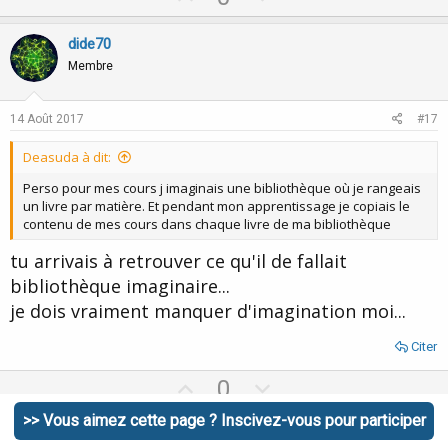
p
o
v
w
dide70
o
n
Membre
t
v
e
o
14 Août 2017
#17
t
Deasuda à dit:
e
Perso pour mes cours j imaginais une bibliothèque où je rangeais
un livre par matière. Et pendant mon apprentissage je copiais le
contenu de mes cours dans chaque livre de ma bibliothèque
tu arrivais à retrouver ce qu'il de fallait
bibliothèque imaginaire...
je dois vraiment manquer d'imagination moi...
Citer
U
D
0
p
o
>> Vous aimez cette page ? Inscivez-vous pour participer
v
w
moune