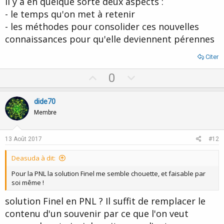
Il y a en quelque sorte deux aspects :
- le temps qu'on met à retenir
- les méthodes pour consolider ces nouvelles
connaissances pour qu'elle deviennent pérennes
Citer
U
D
0
p
o
v
w
dide70
o
n
Membre
t
v
e
o
13 Août 2017
#12
t
Deasuda à dit:
e
Pour la PNL la solution Finel me semble chouette, et faisable par
soi même !
solution Finel en PNL ? Il suffit de remplacer le
contenu d'un souvenir par ce que l'on veut