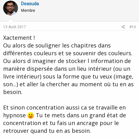
v
w
Deasuda
o
n
Membre
t
v
e
o
13 Août 2017
#10
t
Xactement !
e
Ou alors de souligner les chapitres dans
différentes couleurs et se souvenir des couleurs.
Ou alors d imaginer de stocker l information de
manière dispersée dans un lieu intérieur (ou un
livre intérieur) sous la forme que tu veux (image,
son...) et aller la chercher au moment où tu en as
besoin.
Et sinon concentration aussi ca se travaille en
hypnose
Tu te mets dans un grand état de
concentration et tu fais un ancrage pour le
retrouver quand tu en as besoin.