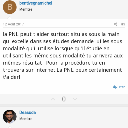
v
w
bentivegnamichel
o
B
o
n
n
Membre
s
t
v
:
e
o
12 Août 2017
#3
t
la PNL peut t'aider surtout situ as sous la main
e
qui excelle dans ses études demande lui les sous
modalité qu'il utilise lorsque qu'il étudie en
utilisant les même sous modalité tu arrivera aux
mêmes résultat . Pour la procédure tu en
trouvera sur internet;La PNL peux certainement
t'aider!
Citer
U
D
0
p
o
v
w
Deasuda
o
n
Membre
t
v