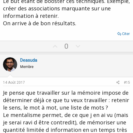
Le but étant de booster ces techniques. Exemple,
créer des associations marquante sur une
information à retenir.
On arrive à de bon résultats.
Citer
U
D
0
p
o
v
w
Deasuda
o
n
Membre
t
v
e
o
14 Août 2017
#15
t
Je pense que travailler sur la mémoire impose de
e
déterminer déjà ce que tu veux travailler : retenir
le sens, le mot à mot, une liste de mots ?
Le mentalisme permet, de ce que j en ai vu (mais
je serai ravi d être contredit), de mémoriser une
quantité limitée d information en un temps très