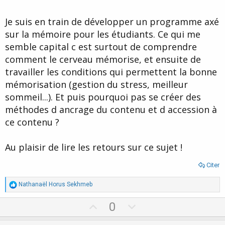
Je suis en train de développer un programme axé
sur la mémoire pour les étudiants. Ce qui me
semble capital c est surtout de comprendre
comment le cerveau mémorise, et ensuite de
travailler les conditions qui permettent la bonne
mémorisation (gestion du stress, meilleur
sommeil...). Et puis pourquoi pas se créer des
méthodes d ancrage du contenu et d accession à
ce contenu ?
Au plaisir de lire les retours sur ce sujet !
Citer
R
Nathanaël Horus Sekhmeb
é
a
U
D
0
c
p
o
t
i