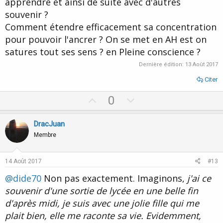
apprendre et ainsi de suite avec d'autres
souvenir ?
Comment étendre efficacement sa concentration
pour pouvoir l'ancrer ? On se met en AH est on
satures tout ses sens ? en Pleine conscience ?
Dernière édition:
13 Août 2017
Citer
U
D
0
p
o
v
w
DracJuan
o
n
Membre
t
v
e
o
14 Août 2017
#13
t
@dide70
Non pas exactement. Imaginons,
j'ai ce
e
souvenir d'une sortie de lycée en une belle fin
d'après midi, je suis avec une jolie fille qui me
plait bien, elle me raconte sa vie. Evidemment,