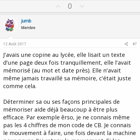
U
D
0
p
o
v
w
jumb
o
n
Membre
t
v
e
o
12 Août 2017
#7
t
J'avais une copine au lycée, elle lisait un texte
e
d'une page deux fois tranquillement, elle l'avait
mémorisé (au mot et date près). Elle n'avait
même jamais travaillé sa mémoire, c'était juste
comme cela.
Déterminer sa ou ses façons principales de
mémoriser aide déjà beaucoup à être plus
efficace. Par exemple êrso, je ne connais même
pas les 4 chiffres de mon code de CB. Je connais
le mouvement à faire, une fois devant la machine