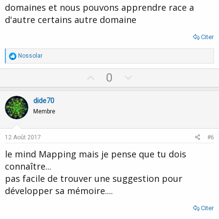
domaines et nous pouvons apprendre race a
d'autre certains autre domaine
Citer
R
Nossolar
é
a
U
D
0
c
p
o
t
i
v
w
dide70
o
o
n
n
Membre
s
t
v
:
e
o
12 Août 2017
#6
t
le mind Mapping mais je pense que tu dois
e
connaître...
pas facile de trouver une suggestion pour
développer sa mémoire....
Citer