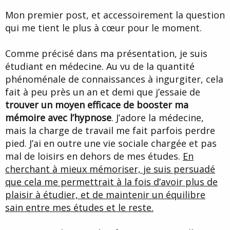
d
t
Mon premier post, et accessoirement la question
e
l
qui me tient le plus à cœur pour le moment.
a
d
i
Comme précisé dans ma présentation, je suis
s
étudiant en médecine. Au vu de la quantité
c
phénoménale de connaissances à ingurgiter, cela
u
s
fait à peu près un an et demi que j’essaie de
s
trouver un moyen efficace de booster ma
i
mémoire avec l’hypnose
. J’adore la médecine,
o
n
mais la charge de travail me fait parfois perdre
pied. J’ai en outre une vie sociale chargée et pas
mal de loisirs en dehors de mes études.
En
cherchant à mieux mémoriser, je suis persuadé
que cela me permettrait à la fois d’avoir plus de
plaisir à étudier, et de maintenir un équilibre
sain entre mes études et le reste.