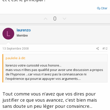
Citer
U
D
0
p
o
v
w
laurenzo
L
o
n
Membre
t
v
e
o
13 Septembre 2008
#12
t
paulelie à dit:
e
lorenzo votre curiosité vous honore...
mais vous n'êtes pas qualifié pour avoir une discussion a propos
de l'hypnose ...car vous n'avez pas la connaissance ni
l'expérience qui pourrai appuyer vos arguments....
Tout comme vous n'avez que vos dires pour
justifier ce que vous avancez, c'est bien mais
sans doute un peu léger pour convaincre...