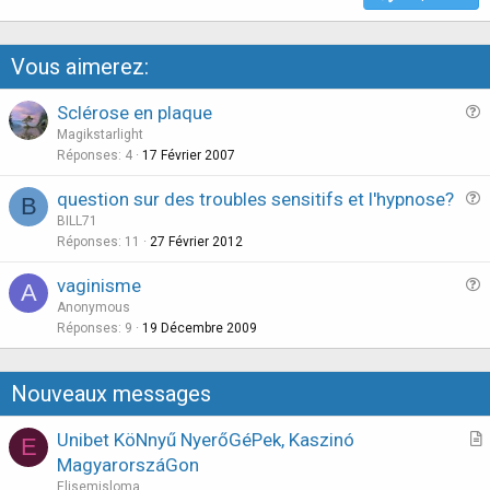
Vous aimerez:
Sclérose en plaque
u
Magikstarlight
e
Réponses
4
17 Février 2007
s
question sur des troubles sensitifs et l'hypnose?
B
t
u
BILL71
i
e
Réponses
11
27 Février 2012
o
s
n
vaginisme
A
t
u
Anonymous
i
e
Réponses
9
19 Décembre 2009
o
s
n
t
Nouveaux messages
i
o
Unibet KöNnyű NyerőGéPek, Kaszinó
E
n
r
MagyarorszáGon
t
Elisemisloma