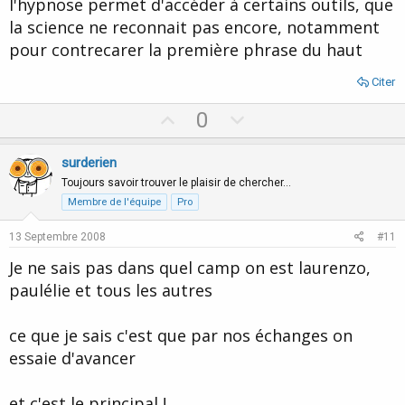
l'hypnose permet d'accéder à certains outils, que
la science ne reconnait pas encore, notamment
pour contrecarer la première phrase du haut
Citer
U
D
0
p
o
v
w
surderien
o
n
Toujours savoir trouver le plaisir de chercher…
t
v
Membre de l'équipe
Pro
e
o
13 Septembre 2008
#11
t
Je ne sais pas dans quel camp on est laurenzo,
e
paulélie et tous les autres
ce que je sais c'est que par nos échanges on
essaie d'avancer
et c'est le principal !