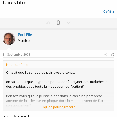
toires.htm
Citer
U
D
0
p
o
v
w
Paul Elie
o
n
Membre
t
v
e
o
11 Septembre 2008
#5
t
isalastar à dit:
e
On sait que l'esprit va de pair avec le corps.
on sait aussi que l'hypnose peut aider à soigner des maladies et
des phobies avec toute la motivation du "patient".
Pensez-vous qu'elle puisse aider dans le cas d'ne personne
atteinte de la sclérose en plaque dont la maladie vient de faire
son apparition?
Cliquez pour agrandir...
Merci de vos commentaires et suggestions.
absolument...