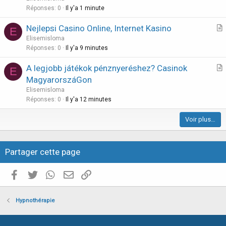
i
Réponses
0
Il y'a 1 minute
c
Nejlepsi Casino Online, Internet Kasino
l
E
r
Elisemisloma
e
t
Réponses
0
Il y'a 9 minutes
i
A legjobb játékok pénznyeréshez? Casinok
E
c
r
MagyarorszáGon
l
t
Elisemisloma
e
i
Réponses
0
Il y'a 12 minutes
c
Voir plus…
l
e
Partager cette page
Facebook
Twitter
WhatsApp
E-mail valide
Copier le lien
Hypnothérapie