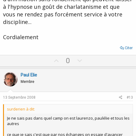
à l'hypnose un goût de charlatanisme et que
vous ne rendez pas forcément service à votre
discipline...
Cordialement
Citer
U
D
0
p
o
v
w
Paul Elie
o
n
Membre
t
v
e
o
13 Septembre 2008
#13
t
surderien à dit:
e
Je ne sais pas dans quel camp on est laurenzo, paulélie et tous les
autres
ce que je sais c'est que par nos échanges on essaie d'avancer