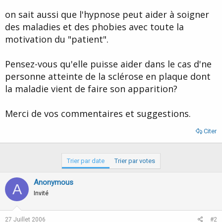
d
t
on sait aussi que l'hypnose peut aider à soigner
e
l
des maladies et des phobies avec toute la
a
motivation du "patient".
d
i
s
Pensez-vous qu'elle puisse aider dans le cas d'ne
c
personne atteinte de la sclérose en plaque dont
u
s
la maladie vient de faire son apparition?
s
i
Merci de vos commentaires et suggestions.
o
n
Citer
Trier par date
Trier par votes
Anonymous
A
Invité
27 Juillet 2006
#2