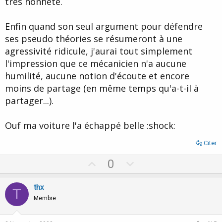
très honnête.
Enfin quand son seul argument pour défendre
ses pseudo théories se résumeront à une
agressivité ridicule, j'aurai tout simplement
l'impression que ce mécanicien n'a aucune
humilité, aucune notion d'écoute et encore
moins de partage (en même temps qu'a-t-il à
partager...).
Ouf ma voiture l'a échappé belle :shock:
Citer
U
D
0
p
o
v
w
thx
T
o
n
Membre
t
v