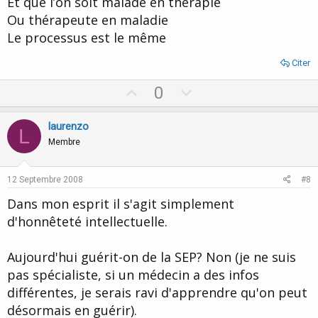
Et que l’on soit malade en thérapie
Ou thérapeute en maladie
Le processus est le même
Citer
U
D
0
p
o
v
w
laurenzo
L
o
n
Membre
t
v
e
o
12 Septembre 2008
#8
t
Dans mon esprit il s'agit simplement
e
d'honnêteté intellectuelle.
Aujourd'hui guérit-on de la SEP? Non (je ne suis
pas spécialiste, si un médecin a des infos
différentes, je serais ravi d'apprendre qu'on peut
désormais en guérir).