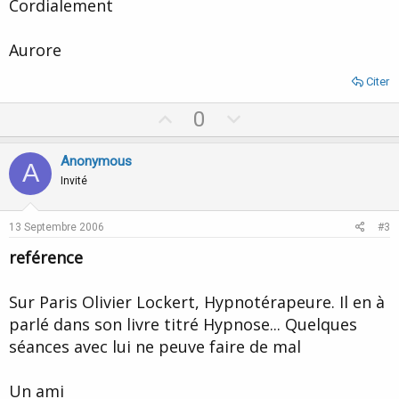
Cordialement
Aurore
Citer
U
D
0
p
o
v
w
Anonymous
A
o
n
Invité
t
v
e
o
13 Septembre 2006
#3
t
reférence
e
Sur Paris Olivier Lockert, Hypnotérapeure. Il en à
parlé dans son livre titré Hypnose... Quelques
séances avec lui ne peuve faire de mal
Un ami