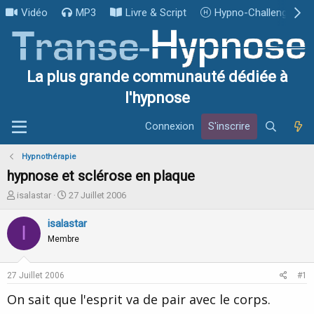
Vidéo
MP3
Livre & Script
Hypno-Challenge
La plus grande communauté dédiée à
l'hypnose
Connexion
S'inscrire
Hypnothérapie
hypnose et sclérose en plaque
I
D
isalastar
27 Juillet 2006
n
a
i
t
isalastar
I
t
e
Membre
i
d
a
e
t
d
27 Juillet 2006
#1
e
é
u
b
On sait que l'esprit va de pair avec le corps.
r
u