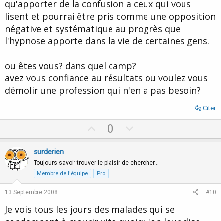
qu'apporter de la confusion a ceux qui vous
lisent et pourrai être pris comme une opposition
négative et systématique au progrès que
l'hypnose apporte dans la vie de certaines gens.
ou êtes vous? dans quel camp?
avez vous confiance au résultats ou voulez vous
démolir une profession qui n'en a pas besoin?
Citer
U
D
0
p
o
v
w
surderien
o
n
Toujours savoir trouver le plaisir de chercher…
t
v
Membre de l'équipe
Pro
e
o
13 Septembre 2008
#10
t
Je vois tous les jours des malades qui se
e