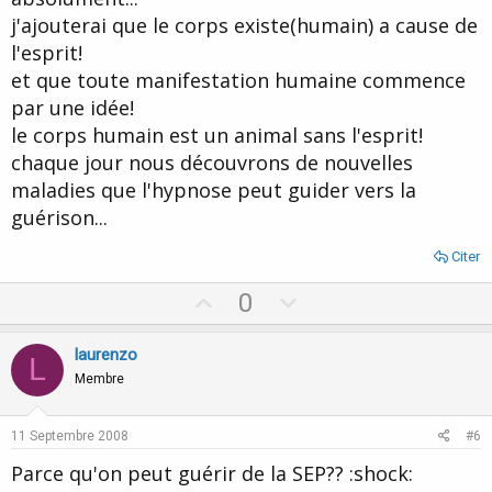
j'ajouterai que le corps existe(humain) a cause de
l'esprit!
et que toute manifestation humaine commence
par une idée!
le corps humain est un animal sans l'esprit!
chaque jour nous découvrons de nouvelles
maladies que l'hypnose peut guider vers la
guérison...
Citer
U
D
0
p
o
v
w
laurenzo
L
o
n
Membre
t
v
e
o
11 Septembre 2008
#6
t
Parce qu'on peut guérir de la SEP?? :shock:
e