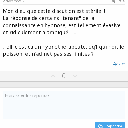
e
o
2 Novembre 2008
#15
t
Mon dieu que cette discution est stérile !!
e
La réponse de certains "tenant" de la
connaissance en hypnose, est tellement évasive
et ridiculement alambiqué.......
:roll: c'est ca un hypnothérapeute, qq1 qui noit le
poisson, et n'admet pas ses limites ?
Citer
U
D
0
p
o
v
w
o
n
t
v
e
o
t
e
Répondre