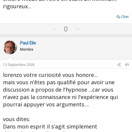
rigoureux...
Citer
U
D
0
p
o
v
w
Paul Elie
o
n
Membre
t
v
e
o
13 Septembre 2008
#9
t
lorenzo votre curiosité vous honore...
e
mais vous n'êtes pas qualifié pour avoir une
discussion a propos de l'hypnose ...car vous
n'avez pas la connaissance ni l'expérience qui
pourrai appuyer vos arguments....
vous dites:
Dans mon esprit il s'agit simplement