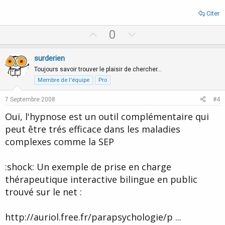
Citer
U
D
0
p
o
v
w
surderien
o
n
Toujours savoir trouver le plaisir de chercher…
t
v
Membre de l'équipe
Pro
e
o
7 Septembre 2008
#4
t
Oui, l'hypnose est un outil complémentaire qui
e
peut être trés efficace dans les maladies
complexes comme la SEP
:shock: Un exemple de prise en charge
thérapeutique interactive bilingue en public
trouvé sur le net :
http://auriol.free.fr/parapsychologie/p ...