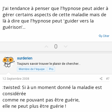
J'ai tendance à penser que l'hypnose peut aider à
gérer certains aspects de cette maladie mais de
là à dire que l'hypnose peut 'guider vers la
guérison'...
Citer
U
D
0
p
o
v
w
surderien
o
n
Toujours savoir trouver le plaisir de chercher…
t
v
Membre de l'équipe
Pro
e
o
12 Septembre 2008
#7
t
:twisted: Si à un moment donné la maladie est
e
considérée
comme ne pouvant pas être guérie,
elle ne peut plus être guérie !