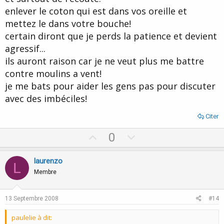
enlever le coton qui est dans vos oreille et
mettez le dans votre bouche!
certain diront que je perds la patience et devient
agressif...
ils auront raison car je ne veut plus me battre
contre moulins a vent!
je me bats pour aider les gens pas pour discuter
avec des imbéciles!
Citer
U
D
0
p
o
v
w
laurenzo
L
o
n
Membre
t
v
e
o
13 Septembre 2008
#14
t
paulelie à dit:
e